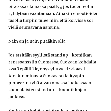
oikeassa elämässä päättyy, jos todenteolla
ryhdytään vääntämään. Ainakin emootioiden
tasolla turpiin tulee niin, että korvissa soi
vielä seuraavana aamuna.
Näin on ja näin pitääkin olla.
Jos etsitään syyllistä stand up –komiikan
renessanssiin Suomessa, Suokaan kohdalla
syytä epäillä kynnys ylittyy kirkkaasti.
Ainakin minusta Suokas on lajityypin
pioneerina yhä aivan omassa luokassaan
suomalaisten stand up – koomikkojen
joukossa.
Suokas on kehittänyt itselleen huikean