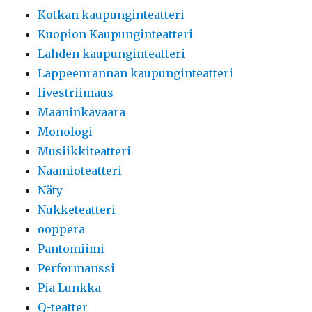
Kotkan kaupunginteatteri
Kuopion Kaupunginteatteri
Lahden kaupunginteatteri
Lappeenrannan kaupunginteatteri
livestriimaus
Maaninkavaara
Monologi
Musiikkiteatteri
Naamioteatteri
Näty
Nukketeatteri
ooppera
Pantomiimi
Performanssi
Pia Lunkka
Q-teatter