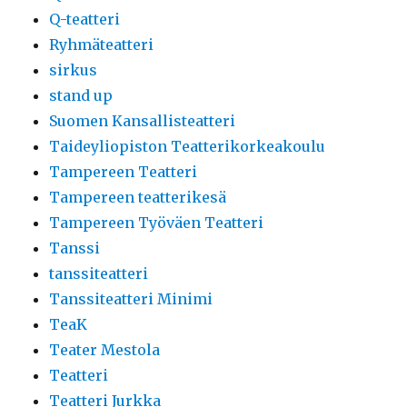
Q-teatteri
Ryhmäteatteri
sirkus
stand up
Suomen Kansallisteatteri
Taideyliopiston Teatterikorkeakoulu
Tampereen Teatteri
Tampereen teatterikesä
Tampereen Työväen Teatteri
Tanssi
tanssiteatteri
Tanssiteatteri Minimi
TeaK
Teater Mestola
Teatteri
Teatteri Jurkka