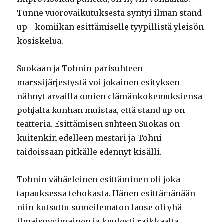
Tunne vuorovaikutuksesta syntyi ilman stand
up –komiikan esittämiselle tyypillistä yleisön
kosiskelua.
Suokaan ja Tohnin parisuhteen
marssijärjestystä voi jokainen esityksen
nähnyt arvailla omien elämänkokemuksiensa
pohjalta kunhan muistaa, että stand up on
teatteria. Esittämisen suhteen Suokas on
kuitenkin edelleen mestari ja Tohni
taidoissaan pitkälle edennyt kisälli.
Tohnin vähäeleinen esittäminen oli joka
tapauksessa tehokasta. Hänen esittämänään
niin kutsuttu sumeilematon lause oli yhä
ilmaisuvoimainen ja kuulosti raikkaalta.