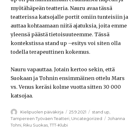
myötähäpeän teatteria. Nauru avaa tässä
teatterissa katsojalle portit omiin tunteisiin ja
auttaa kohtaamaan niitä ajatuksia, joita emme
yleensä päästä tietoisuuteemme. Tässä
kontekstissa stand up –esitys voi siten olla
todella terapeuttinen kokemus.
Nauru vapauttaa. Jotain kertoo sekin, että
Suokaan ja Tohnin ensimmäinen ottelu Mars
vs. Venus keräsi kolme vuotta sitten 30 000
katsojaa.
Kirjoittaja
Julkaistu
Kategoriat
Kielipuolen päiväkirja
25.9.2021
stand up
,
Avainsanat
Tampereen Työväen Teatteri
,
Uncategorized
Johanna
Tohni
,
Riku Suokas
,
TTT-Klubi