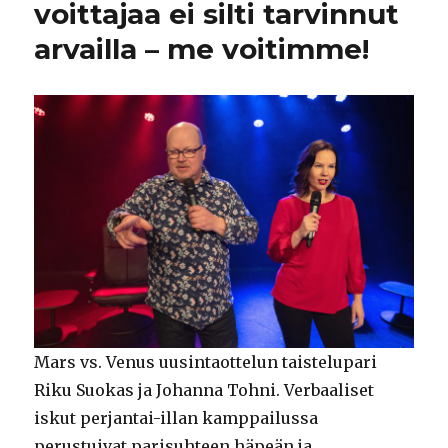
voittajaa ei silti tarvinnut
arvailla – me voitimme!
Mars vs. Venus uusintaottelun taistelupari
Riku Suokas ja Johanna Tohni. Verbaaliset
iskut perjantai-illan kamppailussa
perustuivat parisuhteen häpeän ja