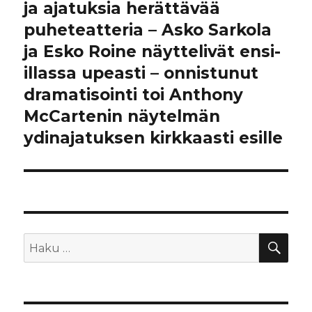
artikkeli:
ja ajatuksia herättävää
puheteatteria – Asko Sarkola
ja Esko Roine näyttelivät ensi-
illassa upeasti – onnistunut
dramatisointi toi Anthony
McCartenin näytelmän
ydinajatuksen kirkkaasti esille
HA
Etsi: