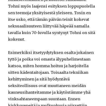
Tohni myös laajensi esityksen loppupuolella
sen teemoja yksityisestä yleiseen. Tosin en
itse usko, että tämän päivän teinit kokevat
seksuaalisuuteen liittyvää häpeää samalla
tavalla kuin 70-luvulla syntynyt Tohni on sitä
kokenut.
Esimerkiksi itsetyydytyksen osalta jokainen
tyttö ja poika voi omasta älypuhelimestaan
katsoa, miten homma hoituu ja harjoitella
sitten kädentaitojaan. Toisaalta tekniikan
kehittyminen ja sitä hyödyntävä
seksiteollisuus ovat muuttaneen meidän
kauneusihanteitamme ja käytöstämme yhä
vinksahtaneempaan suuntaan. Ennen
kirkkoveneitä ja mulkunkuvia piirrettiin