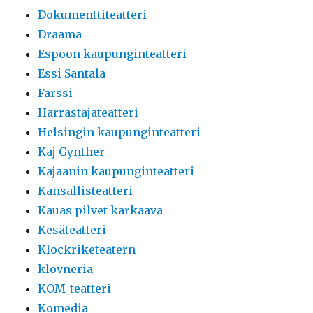
Dokumenttiteatteri
Draama
Espoon kaupunginteatteri
Essi Santala
Farssi
Harrastajateatteri
Helsingin kaupunginteatteri
Kaj Gynther
Kajaanin kaupunginteatteri
Kansallisteatteri
Kauas pilvet karkaava
Kesäteatteri
Klockriketeatern
klovneria
KOM-teatteri
Komedia