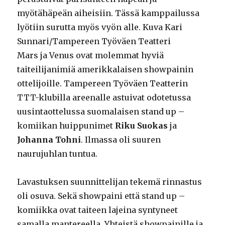
myötähäpeän aiheisiin. Tässä kamppailussa
lyötiin surutta myös vyön alle. Kuva Kari
Sunnari/Tampereen Työväen Teatteri
Mars ja Venus ovat molemmat hyviä
taiteilijanimiä amerikkalaisen showpainin
ottelijoille. Tampereen Työväen Teatterin
TTT-klubilla areenalle astuivat odotetussa
uusintaottelussa suomalaisen stand up –
komiikan huippunimet
Riku Suokas
ja
Johanna Tohni
. Ilmassa oli suuren
naurujuhlan tuntua.
Lavastuksen suunnittelijan tekemä rinnastus
oli osuva. Sekä showpaini että stand up –
komiikka ovat taiteen lajeina syntyneet
samalla mantereella. Yhteistä showpainille ja