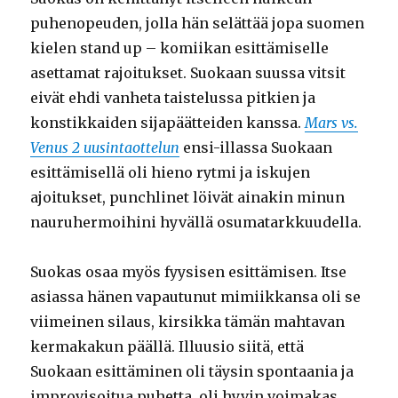
puhenopeuden, jolla hän selättää jopa suomen
kielen stand up – komiikan esittämiselle
asettamat rajoitukset. Suokaan suussa vitsit
eivät ehdi vanheta taistelussa pitkien ja
konstikkaiden sijapäätteiden kanssa.
Mars vs.
Venus 2 uusintaottelun
ensi-illassa Suokaan
esittämisellä oli hieno rytmi ja iskujen
ajoitukset, punchlinet löivät ainakin minun
nauruhermoihini hyvällä osumatarkkuudella.
Suokas osaa myös fyysisen esittämisen. Itse
asiassa hänen vapautunut mimiikkansa oli se
viimeinen silaus, kirsikka tämän mahtavan
kermakakun päällä. Illuusio siitä, että
Suokaan esittäminen oli täysin spontaania ja
improvisoitua puhetta, oli hyvin voimakas.