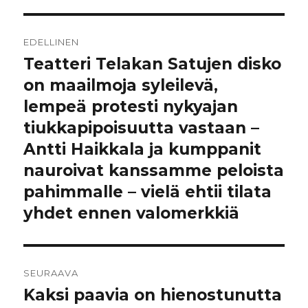
Artikkelien
EDELLINEN
selaus
Teatteri Telakan Satujen disko
Edellinen
artikkeli:
on maailmoja syleilevä,
lempeä protesti nykyajan
tiukkapipoisuutta vastaan –
Antti Haikkala ja kumppanit
nauroivat kanssamme peloista
pahimmalle – vielä ehtii tilata
yhdet ennen valomerkkiä
SEURAAVA
Kaksi paavia on hienostunutta
Seuraava