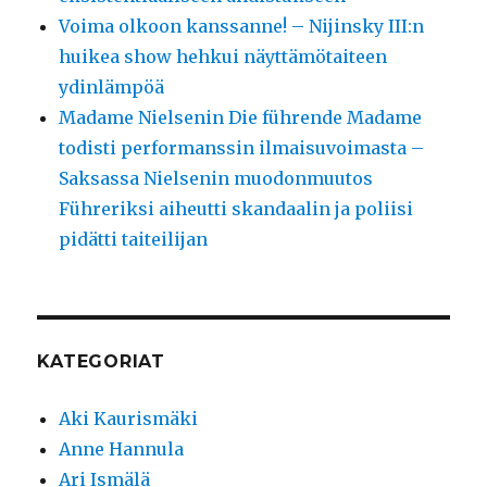
Voima olkoon kanssanne! – Nijinsky III:n
huikea show hehkui näyttämötaiteen
ydinlämpöä
Madame Nielsenin Die führende Madame
todisti performanssin ilmaisuvoimasta –
Saksassa Nielsenin muodonmuutos
Führeriksi aiheutti skandaalin ja poliisi
pidätti taiteilijan
KATEGORIAT
Aki Kaurismäki
Anne Hannula
Ari Ismälä