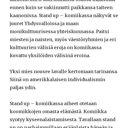
ennen kuin se vakiinnutti paikkansa taiteen
kaanonissa. Stand up – komiikassa näkyvät se
juuret Yhdysvalloissa ja maan
monikulttuurisessa yhteiskunnassa. Paitsi
miesten ja naisten, myös väestöryhmien ja eri
kulttuurien välisiä eroja on komiikassa
kuvattu yksilöiden välisinä eroina.
Yksi mies nousee lavalle kertomaan tarinansa.
Siinä on amerikkalaisen individualismin
paljas ydin.
Stand up – komiikassa aiheet otetaan
koomikkojen omasta elämästä. Komiikka
syntyy kyseenalaistamisesta. Tavallaan stand
up on parhaimmillaan eräänlaista häpeän ja