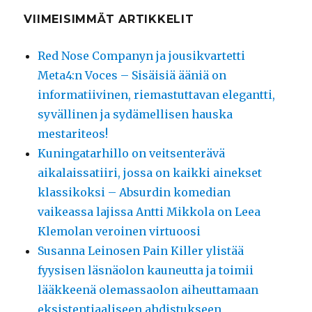
VIIMEISIMMÄT ARTIKKELIT
Red Nose Companyn ja jousikvartetti
Meta4:n Voces – Sisäisiä ääniä on
informatiivinen, riemastuttavan elegantti,
syvällinen ja sydämellisen hauska
mestariteos!
Kuningatarhillo on veitsenterävä
aikalaissatiiri, jossa on kaikki ainekset
klassikoksi – Absurdin komedian
vaikeassa lajissa Antti Mikkola on Leea
Klemolan veroinen virtuoosi
Susanna Leinosen Pain Killer ylistää
fyysisen läsnäolon kauneutta ja toimii
lääkkeenä olemassaolon aiheuttamaan
eksistentiaaliseen ahdistukseen