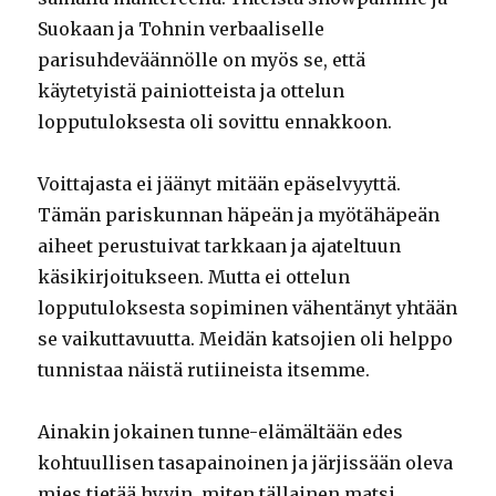
Suokaan ja Tohnin verbaaliselle
parisuhdeväännölle on myös se, että
käytetyistä painiotteista ja ottelun
lopputuloksesta oli sovittu ennakkoon.
Voittajasta ei jäänyt mitään epäselvyyttä.
Tämän pariskunnan häpeän ja myötähäpeän
aiheet perustuivat tarkkaan ja ajateltuun
käsikirjoitukseen. Mutta ei ottelun
lopputuloksesta sopiminen vähentänyt yhtään
se vaikuttavuutta. Meidän katsojien oli helppo
tunnistaa näistä rutiineista itsemme.
Ainakin jokainen tunne-elämältään edes
kohtuullisen tasapainoinen ja järjissään oleva
mies tietää hyvin, miten tällainen matsi