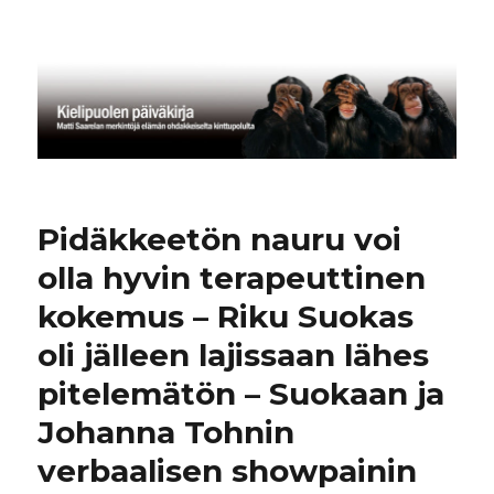
Kielipuolen päiväkirja
Pidäkkeetön nauru voi
olla hyvin terapeuttinen
kokemus – Riku Suokas
oli jälleen lajissaan lähes
pitelemätön – Suokaan ja
Johanna Tohnin
verbaalisen showpainin