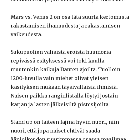
Mars vs. Venus 2 on osa tätä suurta kertomusta
rakastamisen ihanuudesta ja rakastamisen
vaikeudesta.
Sukupuolien välisistä eroista huumoria
repivässä esityksessä voi toki kuulla
muutenkin kaikuja Danten ajoilta. Tuolloin
1200-luvulla vain miehet olivat yleisen
käsityksen mukaan täysivaltaisia ihmisiä.
Naisen paikka ranginlistalla löytyi jostain
karjan ja lasten jälkeisiltä pistesijoilta.
Stand up on taiteen lajina hyvin nuori, niin
nuori, että jopa naiset ehtivät saada
äänioikeuden suurimmassa osassa maailmaa