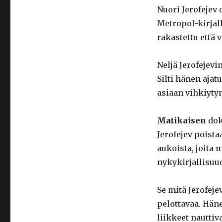
Nuori Jerofejev
Metropol-kirjall
rakastettu että 
Neljä Jerofejev
Silti hänen aja
asiaan vihkiyty
Matikaisen
dok
Jerofejev poist
aukoista, joita
nykykirjallisuu
Se mitä Jerofeje
pelottavaa. Hän
liikkeet nauttiv