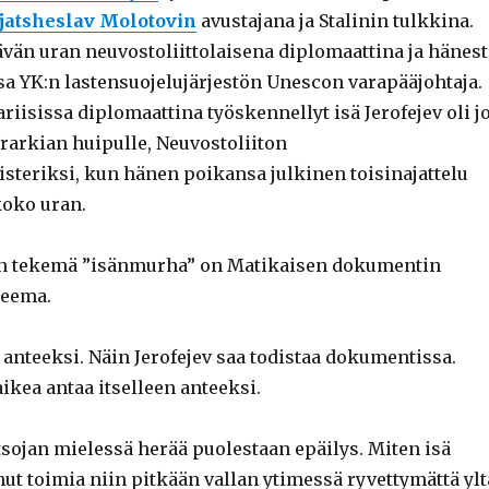
jatsheslav Molotovin
avustajana ja Stalinin tulkkina.
ävän uran neuvostoliittolaisena diplomaattina ja hänest
a YK:n lastensuojelujärjestön Unescon varapääjohtaja.
isissa diplomaattina työskennellyt isä Jerofejev oli j
arkian huipulle, Neuvostoliiton
steriksi, kun hänen poikansa julkinen toisinajattelu
koko uran.
in tekemä ”isänmurha” on Matikaisen dokumentin
teema.
e anteeksi. Näin Jerofejev saa todistaa dokumentissa.
aikea antaa itselleen anteeksi.
ojan mielessä herää puolestaan epäilys. Miten isä
nut toimia niin pitkään vallan ytimessä ryvettymättä ylt