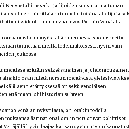
 oli Neuvostoliitossa kirjailijoiden sensuroimattoman
isuuslehden toimittajana tunnettu toisinajattelija ja se
vihattu dissidentti hän on yhä myös Putinin Venäjällä.
in romaaneista on myös tähän mennessä suomennettu.
tuksiaan tunnetaan meillä todennäköisesti hyvin vain
neiden joukossa.
umentissa erittäin selkeäsanainen ja johdonmukainen
aa ainakin osan niistä norsun mentävistä yleissivistyks
 meikäläisen tietämyksessä on sekä venäläisen
den että maan lähihistorian suhteen.
v sanoo Venäjän nykytilasta, on jotakin todella
en mukaansa äärinationalismiin perustuvat poliittiset
at Venäjällä hyvin laajaa kansan syvien rivien kannatus