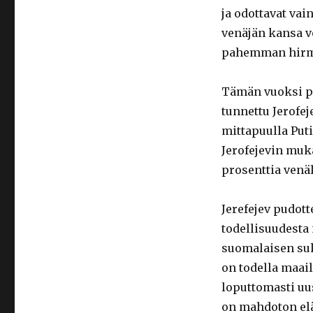
ja odottavat vai
venäjän kansa vo
pahemman hirmu
Tämän vuoksi p
tunnettu Jerofej
mittapuulla Puti
Jerofejevin muk
prosenttia venäl
Jerefejev pudot
todellisuudesta 
suomalaisen suk
on todella maail
loputtomasti uu
on mahdoton el