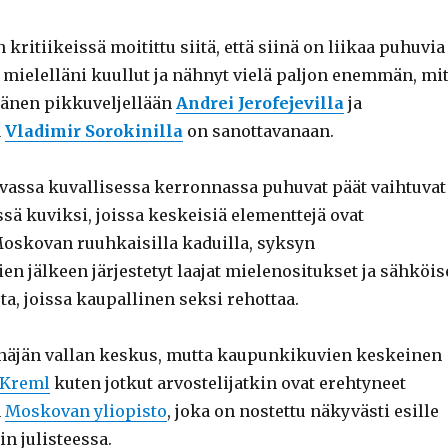
 kritiikeissä moitittu siitä, että siinä on liikaa puhuvia
in mielelläni kuullut ja nähnyt vielä paljon enemmän, mi
 hänen pikkuveljellään
Andrei Jerofejevilla
ja
a
Vladimir Sorokinilla
on sanottavanaan.
vassa kuvallisessa kerronnassa puhuvat päät vaihtuvat
sä kuviksi, joissa keskeisiä elementtejä ovat
Moskovan ruuhkaisilla kaduilla, syksyn
en jälkeen järjestetyt laajat mielenositukset ja sähköis
a, joissa kaupallinen seksi rehottaa.
näjän vallan keskus, mutta kaupunkikuvien keskeinen
Kreml
kuten jotkut arvostelijatkin ovat erehtyneet
n
Moskovan yliopisto
, joka on nostettu näkyvästi esille
 julisteessa.