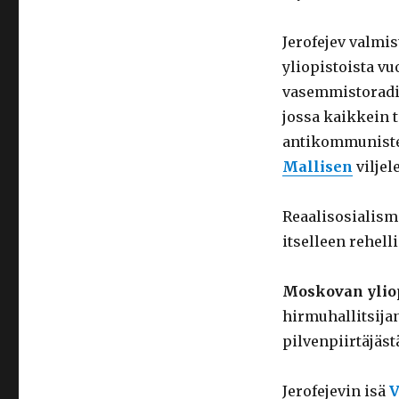
Jerofejev valmi
yliopistoista vu
vasemmistoradik
jossa kaikkein 
antikommunistei
Mallisen
vilje
Reaalisosialism
itselleen rehell
Moskovan ylio
hirmuhallitsij
pilvenpiirtäjäst
Jerofejevin isä
V