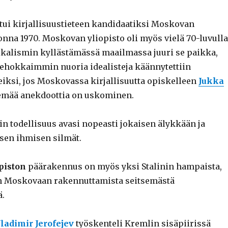
stui kirjallisuustieteen kandidaatiksi Moskovan
onna 1970. Moskovan yliopisto oli myös vielä 70-luvulla
alismin kyllästämässä maailmassa juuri se paikka,
tehokkaimmin nuoria idealisteja käännytettiin
ksi, jos Moskovassa kirjallisuutta opiskelleen
Jukka
lemää anekdoottia on uskominen.
in todellisuus avasi nopeasti jokaisen älykkään ja
isen ihmisen silmät.
piston
päärakennus on myös yksi Stalinin hampaista,
an Moskovaan rakennuttamista seitsemästä
ä.
ladimir Jerofejev
työskenteli Kremlin sisäpiirissä