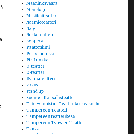
Maaninkavaara
n,
Monologi
Musiikkiteatteri
Naamioteatteri
Näty
Nukketeatteri
a
ooppera
Pantomiimi
Performanssi
Pia Lunkka
0
Q-teatter
Q-teatteri
Ryhmäteatteri
sirkus
stand up
Suomen Kansallisteatteri
Taideyliopiston Teatterikorkeakoulu
ä
Tampereen Teatteri
Tampereen teatterikesä
Tampereen Työväen Teatteri
Tanssi