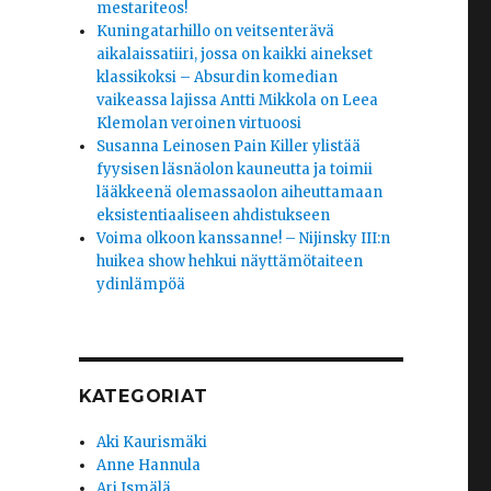
mestariteos!
Kuningatarhillo on veitsenterävä
aikalaissatiiri, jossa on kaikki ainekset
klassikoksi – Absurdin komedian
vaikeassa lajissa Antti Mikkola on Leea
Klemolan veroinen virtuoosi
Susanna Leinosen Pain Killer ylistää
fyysisen läsnäolon kauneutta ja toimii
lääkkeenä olemassaolon aiheuttamaan
eksistentiaaliseen ahdistukseen
Voima olkoon kanssanne! – Nijinsky III:n
huikea show hehkui näyttämötaiteen
ydinlämpöä
KATEGORIAT
Aki Kaurismäki
Anne Hannula
Ari Ismälä