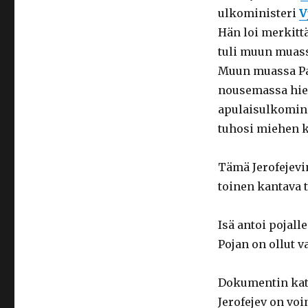
ulkoministeri
V
Hän loi merkitt
tuli muun muass
Muun muassa Pari
nousemassa hier
apulaisulkomini
tuhosi miehen 
Tämä Jerofejev
toinen kantava 
Isä antoi pojall
Pojan on ollut v
Dokumentin kats
Jerofejev on voi