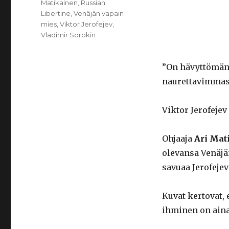
Matikainen
,
Russian
Libertine
,
Venäjän vapain
mies
,
Viktor Jerofejev
,
Vladimir Sorokin
”On hävyttömän
naurettavimmas
Viktor Jerofejev
Ohjaaja
Ari Mat
olevansa Venäjän
savuaa Jerofeje
Kuvat kertovat, 
ihminen on aina