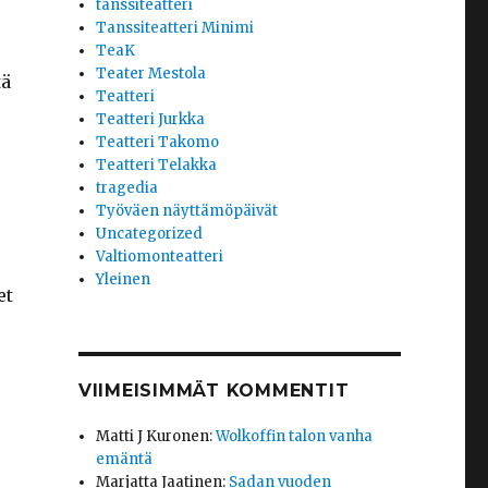
tanssiteatteri
Tanssiteatteri Minimi
TeaK
Teater Mestola
tä
Teatteri
Teatteri Jurkka
Teatteri Takomo
Teatteri Telakka
tragedia
Työväen näyttämöpäivät
Uncategorized
Valtiomonteatteri
Yleinen
et
VIIMEISIMMÄT KOMMENTIT
Matti J Kuronen
:
Wolkoffin talon vanha
emäntä
Marjatta Jaatinen
:
Sadan vuoden