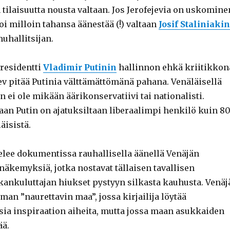
n tilaisuutta nousta valtaan. Jos Jerofejevia on uskomine
i milloin tahansa äänestää (!) valtaan
Josif Staliniakin
hallitsijan.
residentti
Vladimir Putinin
hallinnon ehkä kriitikkon
ev pitää Putinia välttämättömänä pahana. Venäläisellä
n ei ole mikään äärikonservatiivi tai nationalisti.
aan Putin on ajatuksiltaan liberaalimpi henkilö kuin 8
äisistä.
telee dokumentissa rauhallisella äänellä Venäjän
näkemyksiä, jotka nostavat tällaisen tavallisen
ankuluttajan hiukset pystyyn silkasta kauhusta. Venäj
man ”naurettavin maa”, jossa kirjailija löytää
sia inspiraation aiheita, mutta jossa maan asukkaiden
ää.