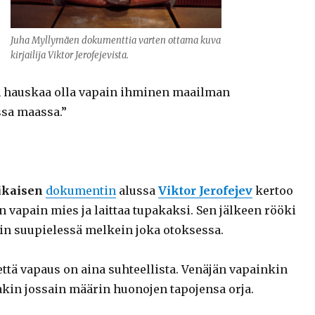
Juha Myllymäen dokumenttia varten ottama kuva
kirjailija Viktor Jerofejevista.
 hauskaa olla vapain ihminen maailman
sa maassa.”
ikaisen
dokumentin
alussa
Viktor Jerofejev
kertoo
 vapain mies ja laittaa tupakaksi. Sen jälkeen rööki
vin suupielessä melkein joka otoksessa.
että vapaus on aina suhteellista. Venäjän vapainkin
kin jossain määrin huonojen tapojensa orja.