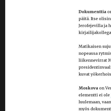
Dokumenttia
on
päitä. Itse olis
Jerofejevilla ja
kirjailijakolleg
Matikaisen suju
nopeassa rytmis
liikennevirrat 
presidentinvaali
kuvat yökerhoist
Moskova
on Ve
elementti ei ole
luulemaan, vaa
myös dokumentin