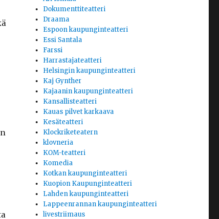
Dokumenttiteatteri
Draama
kä
Espoon kaupunginteatteri
Essi Santala
Farssi
Harrastajateatteri
Helsingin kaupunginteatteri
Kaj Gynther
Kajaanin kaupunginteatteri
Kansallisteatteri
Kauas pilvet karkaava
Kesäteatteri
en
Klockriketeatern
klovneria
KOM-teatteri
Komedia
Kotkan kaupunginteatteri
Kuopion Kaupunginteatteri
Lahden kaupunginteatteri
Lappeenrannan kaupunginteatteri
ta
livestriimaus