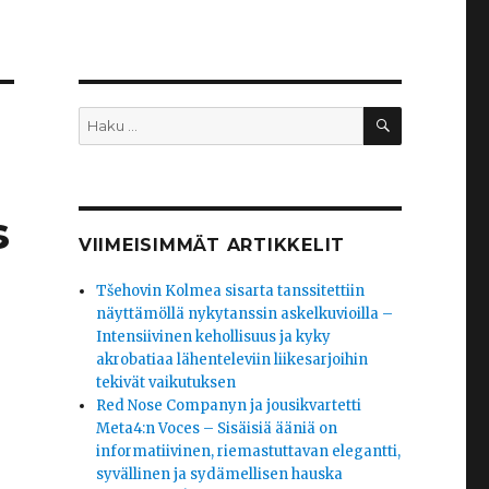
HAKU
Etsi:
s
VIIMEISIMMÄT ARTIKKELIT
Tšehovin Kolmea sisarta tanssitettiin
näyttämöllä nykytanssin askelkuvioilla –
Intensiivinen kehollisuus ja kyky
akrobatiaa lähenteleviin liikesarjoihin
tekivät vaikutuksen
Red Nose Companyn ja jousikvartetti
Meta4:n Voces – Sisäisiä ääniä on
informatiivinen, riemastuttavan elegantti,
syvällinen ja sydämellisen hauska