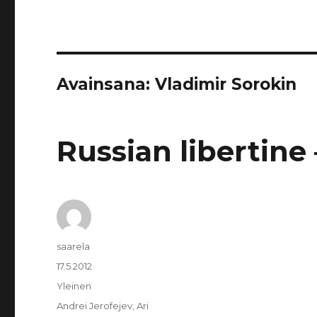
Avainsana:
Vladimir Sorokin
Russian libertine
Kirjoittaja
saarela
Julkaistu
17.5.2012
Kategoriat
Yleinen
Avainsanat
Andrei Jerofejev
,
Ari