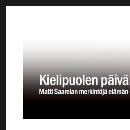
Kielipuolen päiväkirja
Teatteriblogi