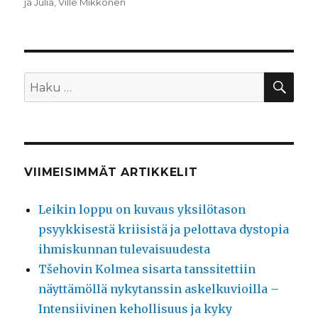
ja Julia
,
Ville Mikkonen
HA
Etsi:
VIIMEISIMMÄT ARTIKKELIT
Leikin loppu on kuvaus yksilötason
psyykkisestä kriisistä ja pelottava dystopia
ihmiskunnan tulevaisuudesta
Tšehovin Kolmea sisarta tanssitettiin
näyttämöllä nykytanssin askelkuvioilla –
Intensiivinen kehollisuus ja kyky