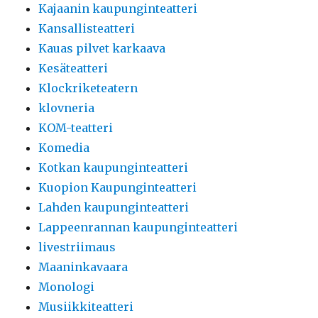
Kajaanin kaupunginteatteri
Kansallisteatteri
Kauas pilvet karkaava
Kesäteatteri
Klockriketeatern
klovneria
KOM-teatteri
Komedia
Kotkan kaupunginteatteri
Kuopion Kaupunginteatteri
Lahden kaupunginteatteri
Lappeenrannan kaupunginteatteri
livestriimaus
Maaninkavaara
Monologi
Musiikkiteatteri