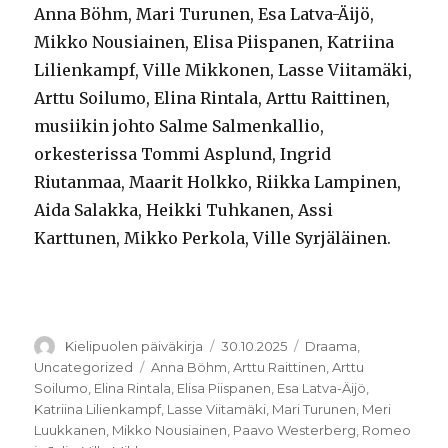
Anna Böhm, Mari Turunen, Esa Latva-Äijö,
Mikko Nousiainen, Elisa Piispanen, Katriina
Lilienkampf, Ville Mikkonen, Lasse Viitamäki,
Arttu Soilumo, Elina Rintala, Arttu Raittinen,
musiikin johto Salme Salmenkallio,
orkesterissa Tommi Asplund, Ingrid
Riutanmaa, Maarit Holkko, Riikka Lampinen,
Aida Salakka, Heikki Tuhkanen, Assi
Karttunen, Mikko Perkola, Ville Syrjäläinen.
Kirjoittaja
Julkaistu
Kategoriat
Kielipuolen päiväkirja
30.10.2025
Draama
,
Avainsanat
Uncategorized
Anna Böhm
,
Arttu Raittinen
,
Arttu
Soilumo
,
Elina Rintala
,
Elisa Piispanen
,
Esa Latva-Äijö
,
Katriina Lilienkampf
,
Lasse Viitamäki
,
Mari Turunen
,
Meri
Luukkanen
,
Mikko Nousiainen
,
Paavo Westerberg
,
Romeo