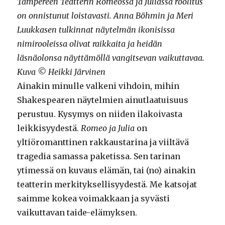
Tampereen Teatterin Romeossa ja Juliassa roolitus
on onnistunut loistavasti. Anna Böhmin ja Meri
Luukkasen tulkinnat näytelmän ikonisissa
nimirooleissa olivat raikkaita ja heidän
läsnäolonsa näyttämöllä vangitsevan vaikuttavaa.
Kuva © Heikki Järvinen
Ainakin minulle valkeni vihdoin, mihin
Shakespearen näytelmien ainutlaatuisuus
perustuu. Kysymys on niiden ilakoivasta
leikkisyydestä.
Romeo ja Julia
on
yltiöromanttinen rakkaustarina ja viiltävä
tragedia samassa paketissa. Sen tarinan
ytimessä on kuvaus elämän, tai (no) ainakin
teatterin merkityksellisyydestä. Me katsojat
saimme kokea voimakkaan ja syvästi
vaikuttavan taide-elämyksen.