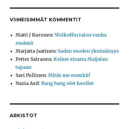
VIIMEISIMMÄT KOMMENTIT
Matti J Kuronen
:
Wolkoffin talon vanha
emäntä
Marjatta Jaatinen
:
Sadan vuoden yksinäisyys
Petter Sairanen
:
Kolme sisarta Maijalan
tapaan
Sari Pullinen
:
Mitäs me eunukit!
Nazia Asif
:
Bang bang olet kuollut
ARKISTOT