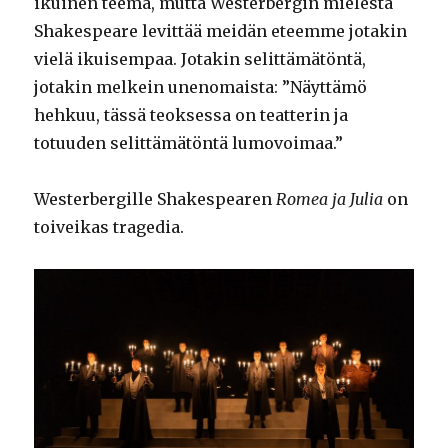
ikuinen teema, mutta Westerbergin mielestä
Shakespeare levittää meidän eteemme jotakin
vielä ikuisempaa. Jotakin selittämätöntä,
jotakin melkein unenomaista: ”Näyttämö
hehkuu, tässä teoksessa on teatterin ja
totuuden selittämätöntä lumovoimaa.”
Westerbergille Shakespearen
Romea ja Julia
on
toiveikas tragedia.