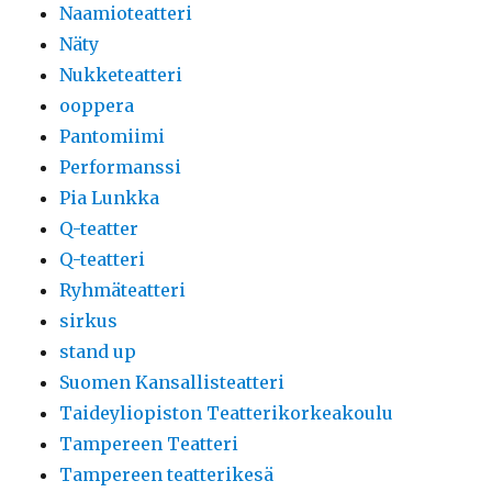
Naamioteatteri
Näty
Nukketeatteri
ooppera
Pantomiimi
Performanssi
Pia Lunkka
Q-teatter
Q-teatteri
Ryhmäteatteri
sirkus
stand up
Suomen Kansallisteatteri
Taideyliopiston Teatterikorkeakoulu
Tampereen Teatteri
Tampereen teatterikesä