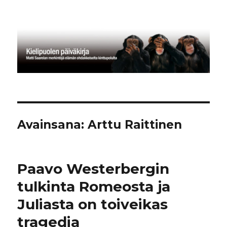
Kielipuolen päiväkirja
Avainsana:
Arttu Raittinen
Paavo Westerbergin
tulkinta Romeosta ja
Juliasta on toiveikas
tragedia