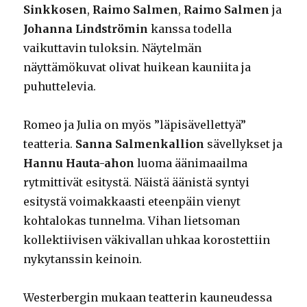
Sinkkosen
,
Raimo Salmen
,
Raimo Salmen
ja
Johanna Lindströmin
kanssa todella
vaikuttavin tuloksin. Näytelmän
näyttämökuvat olivat huikean kauniita ja
puhuttelevia.
Romeo ja Julia on myös ”läpisävellettyä”
teatteria.
Sanna Salmenkallion
sävellykset ja
Hannu Hauta-ahon
luoma äänimaailma
rytmittivät esitystä. Näistä äänistä syntyi
esitystä voimakkaasti eteenpäin vienyt
kohtalokas tunnelma. Vihan lietsoman
kollektiivisen väkivallan uhkaa korostettiin
nykytanssin keinoin.
Westerbergin mukaan teatterin kauneudessa