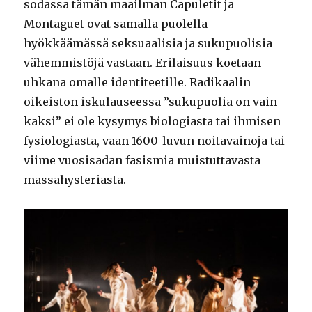
sodassa tämän maailman Capuletit ja
Montaguet ovat samalla puolella
hyökkäämässä seksuaalisia ja sukupuolisia
vähemmistöjä vastaan. Erilaisuus koetaan
uhkana omalle identiteetille. Radikaalin
oikeiston iskulauseessa ”sukupuolia on vain
kaksi” ei ole kysymys biologiasta tai ihmisen
fysiologiasta, vaan 1600-luvun noitavainoja tai
viime vuosisadan fasismia muistuttavasta
massahysteriasta.