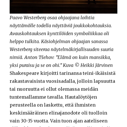
Paavo Westerberg osaa ohjaajana loihtia
näyttämölle todella näyttäviä joukkokohtauksia.
Avauskohtauksen kynttilöiden symboliikkaa oli
helppo tulkita. Käsiohjelman ohjaajan sanassa
Westerberg siteeraa näytelmäkirjallisuuden suuria
nimiä. Anton Tšehov: ”Elämä on kuin mansikka,
yksi puraisu ja se on ohi.” Kuva © Heikki Järvinen
Shakespeare kirjoitti tarinansa teini-ikäisistä
rakastavaisista vuosisadalla, jolloin lapsuutta
tai nuoruutta ei ollut olemassa meidän
tuntemallamme tavalla. Hautalöytöjen
perusteella on laskettu, että ihmisten
keskimääräinen elinajanodote oli tuolloin
vain 30-35 vuotta. Vain tuon ajan aateliseen