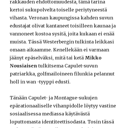
rakkauden ehdottomuudesta, tämä tarina
kertoi sukupolvelta toiselle periytyneestä
vihasta. Veronan kaupungissa kahden suvun
edustajat olivat kantaneet toisilleen kaunaa ja
vannoneet kostoa sysitä, joita kukaan ei enää
muista. Tässä Westerbergin tulkinta leikkasi
omaan aikaamme. Kenellekään ei varmaan
jäänyt epäselväksi, mitä tai ketä
Mikko
Nousiaisen
tulkitsema Capulet-suvun
patriarkka, golfmailoineen filunkia pelannut
holl in wan -tyyppi edusti.
Tänään Capulet- ja Montague-sukujen
epärationaaliselle vihanpidolle löytyy vastine
sosiaalisessa mediassa käytävästä
loputtomasta identiteettisodasta. Tosin tässä