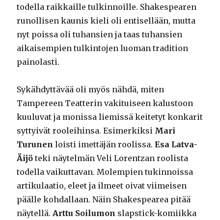
todella raikkaille tulkinnoille. Shakespearen
runollisen kaunis kieli oli entisellään, mutta
nyt poissa oli tuhansien ja taas tuhansien
aikaisempien tulkintojen luoman tradition
painolasti.
Sykähdyttävää oli myös nähdä, miten
Tampereen Teatterin vakituiseen kalustoon
kuuluvat ja monissa liemissä keitetyt konkarit
syttyivät rooleihinsa. Esimerkiksi
Mari
Turunen
loisti imettäjän roolissa.
Esa Latva-
Äijö
teki näytelmän Veli Lorentzan roolista
todella vaikuttavan. Molempien tukinnoissa
artikulaatio, eleet ja ilmeet oivat viimeisen
päälle kohdallaan. Näin Shakespearea pitää
näytellä.
Arttu Soilumon
slapstick-komiikka