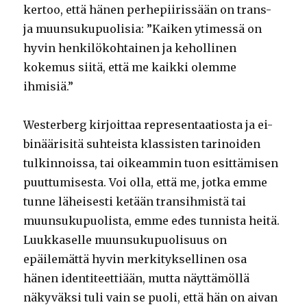
kertoo, että hänen perhepiirissään on trans-
ja muunsukupuolisia: ”Kaiken ytimessä on
hyvin henkilökohtainen ja kehollinen
kokemus siitä, että me kaikki olemme
ihmisiä.”
Westerberg kirjoittaa representaatiosta ja ei-
binäärisitä suhteista klassisten tarinoiden
tulkinnoissa, tai oikeammin tuon esittämisen
puuttumisesta. Voi olla, että me, jotka emme
tunne läheisesti ketään transihmistä tai
muunsukupuolista, emme edes tunnista heitä.
Luukkaselle muunsukupuolisuus on
epäilemättä hyvin merkityksellinen osa
hänen identiteettiään, mutta näyttämöllä
näkyväksi tuli vain se puoli, että hän on aivan