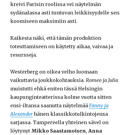
kreivi Parisin roolissa vei näytelmän
sydänalassa asti tuntuvan leikkisyydelle sen
koomiseen maksimiin asti.
Kaikesta näki, että tämän produktion
toteuttamiseen on käytetty aikaa, vaivaa ja
resursseja.
Westerberg on oikea velho luomaan
vaikuttavia joukkokohtauksia.
Romeo ja Julia
muistutti ehkä eniten tässä Helsingin
kaupunginteatterissa kolme vuotta sitten
ensi-iltansa saanutta näytelmää
Fanny ja
Alexander
hänen klassikkotulkintojensa
sarjassa. Tampereella yhteinen sävel on
löytynyt
Mikko Saastamoisen
,
Anna