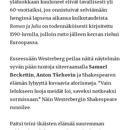
yläluokkaan kuuluneet elivät tavallisesti yli
60-vuotiaiksi, jos onnistuivat selviämään
hengissä lapsena aikansa kulkutaudeista.
Romeo ja Julia
on todennäköisesti kirjoitettu
1590-luvulla, jolloin rutto jälleen kerran riehui
Euroopassa.
Esseessään Westerberg peilaa näitä näytelmän
syvän pään tuntoja siteeraamalla
Samuel
Beckettin
,
Anton Tšehovin
ja Shakespearen
elämän lyhyyttä kuvaavia aforismeja. ”Vain
lelukseen luoja meidät loi, saveksi notkeaksi
sormissaan.” Näin Westerbergin Shakespeare
runoilee.
Paitsi teini-ikäisten elämää suuremman