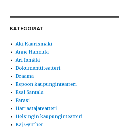
KATEGORIAT
Aki Kaurismäki
Anne Hannula
Ari Ismälä
Dokumenttiteatteri
Draama
Espoon kaupunginteatteri
Essi Santala
Farssi
Harrastajateatteri
Helsingin kaupunginteatteri
Kaj Gynther