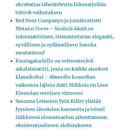
akrobatiaa lähenteleviin liikesarjoihin
tekivät vaikutuksen
Red Nose Companyn ja jousikvartetti
Meta4:n Voces – Sisäisiä ääniä on
informatiivinen, riemastuttavan elegantti,
syvällinen ja sydämellisen hauska
mestariteos!
Kuningatarhillo on veitsenterävä
aikalaissatiiri, jossa on kaikki ainekset
klassikoksi – Absurdin komedian
vaikeassa lajissa Antti Mikkola on Leea
Klemolan veroinen virtuoosi
Susanna Leinosen Pain Killer ylistää
fyysisen läsnäolon kauneutta ja toimii
lääkkeenä olemassaolon aiheuttamaan
eksistentiaaliseen ahdistukseen