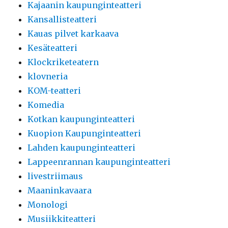
Kajaanin kaupunginteatteri
Kansallisteatteri
Kauas pilvet karkaava
Kesäteatteri
Klockriketeatern
klovneria
KOM-teatteri
Komedia
Kotkan kaupunginteatteri
Kuopion Kaupunginteatteri
Lahden kaupunginteatteri
Lappeenrannan kaupunginteatteri
livestriimaus
Maaninkavaara
Monologi
Musiikkiteatteri