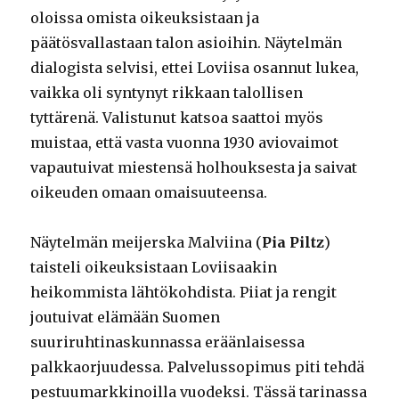
oloissa omista oikeuksistaan ja
päätösvallastaan talon asioihin. Näytelmän
dialogista selvisi, ettei Loviisa osannut lukea,
vaikka oli syntynyt rikkaan talollisen
tyttärenä. Valistunut katsoa saattoi myös
muistaa, että vasta vuonna 1930 aviovaimot
vapautuivat miestensä holhouksesta ja saivat
oikeuden omaan omaisuuteensa.
Näytelmän meijerska Malviina (
Pia Piltz
)
taisteli oikeuksistaan Loviisaakin
heikommista lähtökohdista. Piiat ja rengit
joutuivat elämään Suomen
suuriruhtinaskunnassa eräänlaisessa
palkkaorjuudessa. Palvelussopimus piti tehdä
pestuumarkkinoilla vuodeksi. Tässä tarinassa