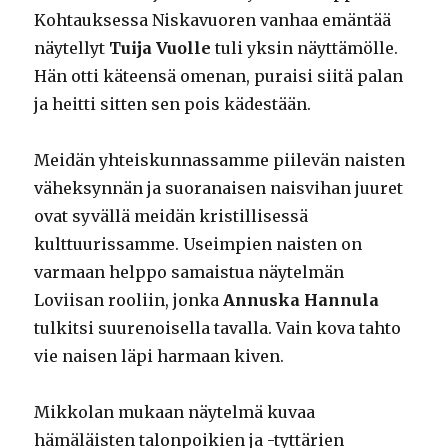
Kohtauksessa Niskavuoren vanhaa emäntää
näytellyt
Tuija Vuolle
tuli yksin näyttämölle.
Hän otti käteensä omenan, puraisi siitä palan
ja heitti sitten sen pois kädestään.
Meidän yhteiskunnassamme piilevän naisten
väheksynnän ja suoranaisen naisvihan juuret
ovat syvällä meidän kristillisessä
kulttuurissamme. Useimpien naisten on
varmaan helppo samaistua näytelmän
Loviisan rooliin, jonka
Annuska Hannula
tulkitsi suurenoisella tavalla. Vain kova tahto
vie naisen läpi harmaan kiven.
Mikkolan mukaan näytelmä kuvaa
hämäläisten talonpoikien ja -tyttärien