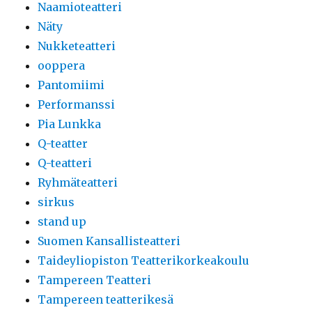
Naamioteatteri
Näty
Nukketeatteri
ooppera
Pantomiimi
Performanssi
Pia Lunkka
Q-teatter
Q-teatteri
Ryhmäteatteri
sirkus
stand up
Suomen Kansallisteatteri
Taideyliopiston Teatterikorkeakoulu
Tampereen Teatteri
Tampereen teatterikesä