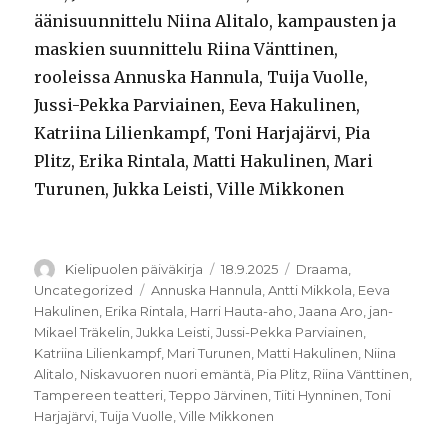
äänisuunnittelu Niina Alitalo, kampausten ja
maskien suunnittelu Riina Vänttinen,
rooleissa Annuska Hannula, Tuija Vuolle,
Jussi-Pekka Parviainen, Eeva Hakulinen,
Katriina Lilienkampf, Toni Harjajärvi, Pia
Plitz, Erika Rintala, Matti Hakulinen, Mari
Turunen, Jukka Leisti, Ville Mikkonen
Kirjoittaja
Julkaistu
Kategoriat
Kielipuolen päiväkirja
18.9.2025
Draama
,
Avainsanat
Uncategorized
Annuska Hannula
,
Antti Mikkola
,
Eeva
Hakulinen
,
Erika Rintala
,
Harri Hauta-aho
,
Jaana Aro
,
jan-
Mikael Träkelin
,
Jukka Leisti
,
Jussi-Pekka Parviainen
,
Katriina Lilienkampf
,
Mari Turunen
,
Matti Hakulinen
,
Niina
Alitalo
,
Niskavuoren nuori emäntä
,
Pia Plitz
,
Riina Vänttinen
,
Tampereen teatteri
,
Teppo Järvinen
,
Tiiti Hynninen
,
Toni
Harjajärvi
,
Tuija Vuolle
,
Ville Mikkonen