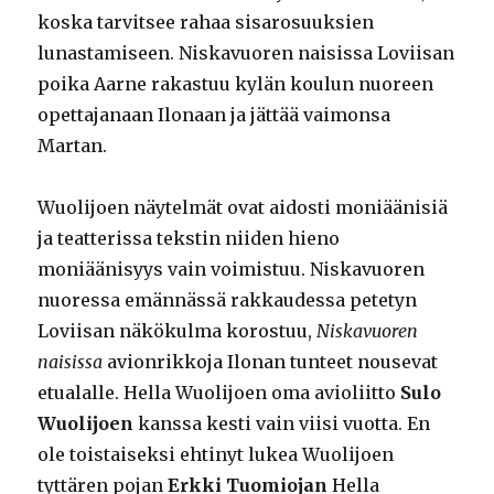
koska tarvitsee rahaa sisarosuuksien
lunastamiseen. Niskavuoren naisissa Loviisan
poika Aarne rakastuu kylän koulun nuoreen
opettajanaan Ilonaan ja jättää vaimonsa
Martan.
Wuolijoen näytelmät ovat aidosti moniäänisiä
ja teatterissa tekstin niiden hieno
moniäänisyys vain voimistuu. Niskavuoren
nuoressa emännässä rakkaudessa petetyn
Loviisan näkökulma korostuu,
Niskavuoren
naisissa
avionrikkoja Ilonan tunteet nousevat
etualalle. Hella Wuolijoen oma avioliitto
Sulo
Wuolijoen
kanssa kesti vain viisi vuotta. En
ole toistaiseksi ehtinyt lukea Wuolijoen
tyttären pojan
Erkki Tuomiojan
Hella