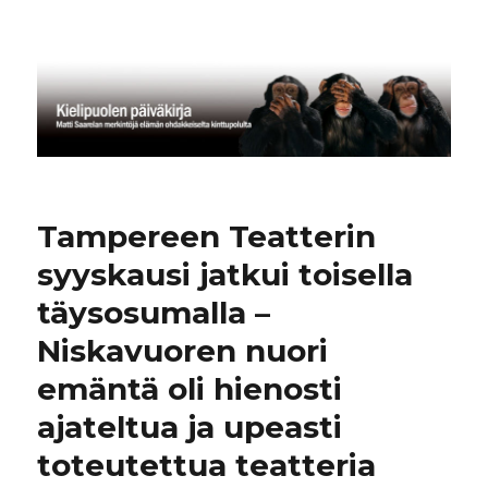
Kielipuolen päiväkirja
Tampereen Teatterin
syyskausi jatkui toisella
täysosumalla –
Niskavuoren nuori
emäntä oli hienosti
ajateltua ja upeasti
toteutettua teatteria