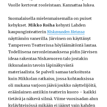
Vuolle kertovat rooleistaan. Kannattaa lukea.
Suomalaisella mielenmaisemalla on puiset
kehykset.
Mikko Roiha
kehysti Lahden
kaupunginteatterin
Niskavuoden Hetassa
näyttämön vanerilla. Järvinen on käyttänyt
Tampereen Teatterissa höyläämätöntä lautaa.
Todellisena neronleimauksena pidin Järvisen
ideaa rakentaa Niskavuoren talo jostakin
ikkunalasin tavoin läpinäkyvästä
materiaalista. Se palveli samaa tarkoitusta
kuin Mikkolan ratkaisu, jossa kohtauksissa
oli mukana varjoon jäävä joukko näyttelijöitä,
eräänlainen antiikin teatterin kuoro – kaikki
tietävä ja näkevä silmä. Viime vuosisadan alun
kyläyhteisössä mikään ei jäänyt vain kahden