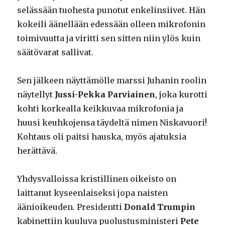
selässään tuohesta punotut enkelinsiivet. Hän
kokeili äänellään edessään olleen mikrofonin
toimivuutta ja viritti sen sitten niin ylös kuin
säätövarat sallivat.
Sen jälkeen näyttämölle marssi Juhanin roolin
näytellyt
Jussi-Pekka Parviainen
, joka kurotti
kohti korkealla keikkuvaa mikrofonia ja
huusi keuhkojensa täydeltä nimen Niskavuori!
Kohtaus oli paitsi hauska, myös ajatuksia
herättävä.
Yhdysvalloissa kristillinen oikeisto on
laittanut kyseenlaiseksi jopa naisten
äänioikeuden. Presidentti
Donald Trumpin
kabinettiin kuuluva puolustusministeri
Pete