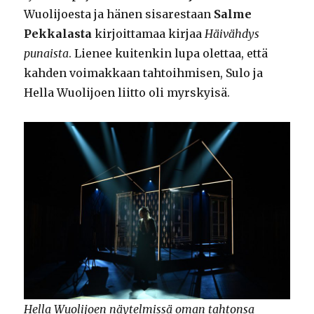
Wuolijoesta ja hänen sisarestaan
Salme
Pekkalasta
kirjoittamaa kirjaa
Häivähdys
punaista
. Lienee kuitenkin lupa olettaa, että
kahden voimakkaan tahtoihmisen, Sulo ja
Hella Wuolijoen liitto oli myrskyisä.
Hella Wuolijoen näytelmissä oman tahtonsa