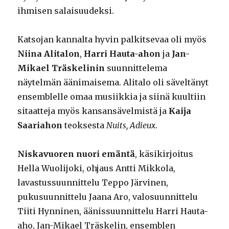
ihmisen salaisuudeksi.
Katsojan kannalta hyvin palkitsevaa oli myös
Niina Alitalon
,
Harri Hauta-ahon
ja
Jan-
Mikael Träskelinin
suunnittelema
näytelmän äänimaisema. Alitalo oli säveltänyt
ensemblelle omaa musiikkia ja siinä kuultiin
sitaatteja myös kansansävelmistä ja
Kaija
Saariahon
teoksesta
Nuits, Adieux
.
Niskavuoren nuori emäntä
, käsikirjoitus
Hella Wuolijoki, ohjaus Antti Mikkola,
lavastussuunnittelu Teppo Järvinen,
pukusuunnittelu Jaana Aro, valosuunnittelu
Tiiti Hynninen, äänissuunnittelu Harri Hauta-
aho, Jan-Mikael Träskelin, ensemblen