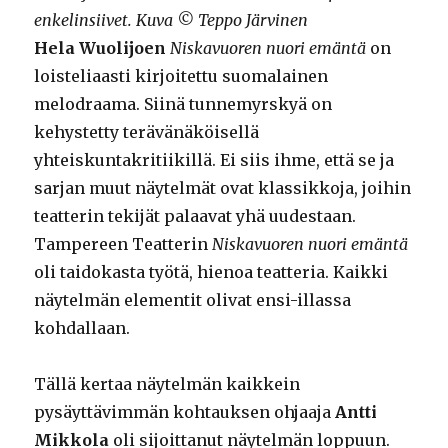
enkelinsiivet. Kuva © Teppo Järvinen
Hela Wuolijoen
Niskavuoren nuori emäntä
on
loisteliaasti kirjoitettu suomalainen
melodraama. Siinä tunnemyrskyä on
kehystetty terävänäköisellä
yhteiskuntakritiikillä. Ei siis ihme, että se ja
sarjan muut näytelmät ovat klassikkoja, joihin
teatterin tekijät palaavat yhä uudestaan.
Tampereen Teatterin
Niskavuoren nuori emäntä
oli taidokasta työtä, hienoa teatteria. Kaikki
näytelmän elementit olivat ensi-illassa
kohdallaan.
Tällä kertaa näytelmän kaikkein
pysäyttävimmän kohtauksen ohjaaja
Antti
Mikkola
oli sijoittanut näytelmän loppuun.