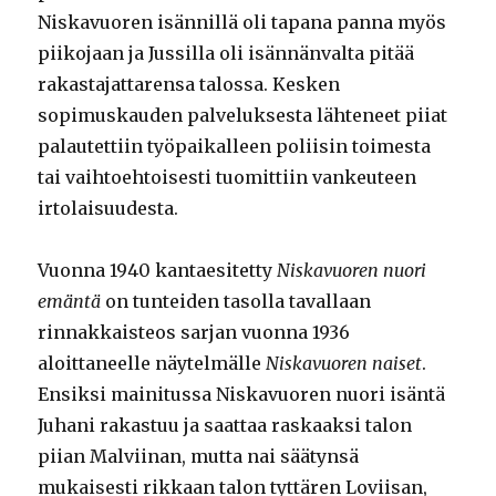
Niskavuoren isännillä oli tapana panna myös
piikojaan ja Jussilla oli isännänvalta pitää
rakastajattarensa talossa. Kesken
sopimuskauden palveluksesta lähteneet piiat
palautettiin työpaikalleen poliisin toimesta
tai vaihtoehtoisesti tuomittiin vankeuteen
irtolaisuudesta.
Vuonna 1940 kantaesitetty
Niskavuoren nuori
emäntä
on tunteiden tasolla tavallaan
rinnakkaisteos sarjan vuonna 1936
aloittaneelle näytelmälle
Niskavuoren naiset
.
Ensiksi mainitussa Niskavuoren nuori isäntä
Juhani rakastuu ja saattaa raskaaksi talon
piian Malviinan, mutta nai säätynsä
mukaisesti rikkaan talon tyttären Loviisan,