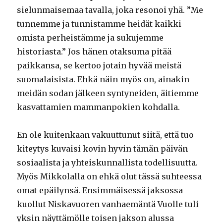
sielunmaisemaa tavalla, joka resonoi yhä. ”Me
tunnemme ja tunnistamme heidät kaikki
omista perheistämme ja sukujemme
historiasta.” Jos hänen otaksuma pitää
paikkansa, se kertoo jotain hyvää meistä
suomalaisista. Ehkä näin myös on, ainakin
meidän sodan jälkeen syntyneiden, äitiemme
kasvattamien mammanpokien kohdalla.
En ole kuitenkaan vakuuttunut siitä, että tuo
kiteytys kuvaisi kovin hyvin tämän päivän
sosiaalista ja yhteiskunnallista todellisuutta.
Myös Mikkolalla on ehkä olut tässä suhteessa
omat epäilynsä. Ensimmäisessä jaksossa
kuollut Niskavuoren vanhaemäntä Vuolle tuli
yksin näyttämölle toisen jakson alussa