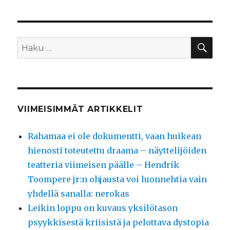
HA
Etsi:
VIIMEISIMMÄT ARTIKKELIT
Rahamaa ei ole dokumentti, vaan huikean
hienosti toteutettu draama – näyttelijöiden
teatteria viimeisen päälle – Hendrik
Toompere jr:n ohjausta voi luonnehtia vain
yhdellä sanalla: nerokas
Leikin loppu on kuvaus yksilötason
psyykkisestä kriisistä ja pelottava dystopia