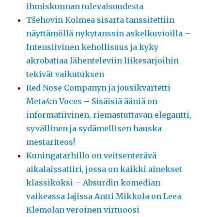
ihmiskunnan tulevaisuudesta
Tšehovin Kolmea sisarta tanssitettiin
näyttämöllä nykytanssin askelkuvioilla –
Intensiivinen kehollisuus ja kyky
akrobatiaa lähenteleviin liikesarjoihin
tekivät vaikutuksen
Red Nose Companyn ja jousikvartetti
Meta4:n Voces – Sisäisiä ääniä on
informatiivinen, riemastuttavan elegantti,
syvällinen ja sydämellisen hauska
mestariteos!
Kuningatarhillo on veitsenterävä
aikalaissatiiri, jossa on kaikki ainekset
klassikoksi – Absurdin komedian
vaikeassa lajissa Antti Mikkola on Leea
Klemolan veroinen virtuoosi