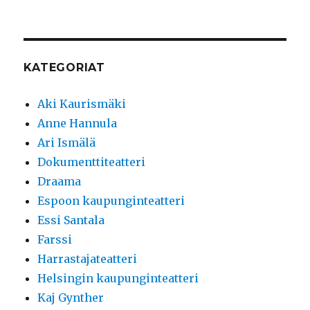
KATEGORIAT
Aki Kaurismäki
Anne Hannula
Ari Ismälä
Dokumenttiteatteri
Draama
Espoon kaupunginteatteri
Essi Santala
Farssi
Harrastajateatteri
Helsingin kaupunginteatteri
Kaj Gynther