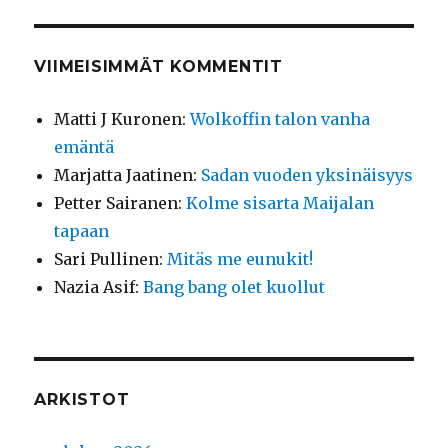
VIIMEISIMMÄT KOMMENTIT
Matti J Kuronen
:
Wolkoffin talon vanha
emäntä
Marjatta Jaatinen
:
Sadan vuoden yksinäisyys
Petter Sairanen
:
Kolme sisarta Maijalan
tapaan
Sari Pullinen
:
Mitäs me eunukit!
Nazia Asif
:
Bang bang olet kuollut
ARKISTOT