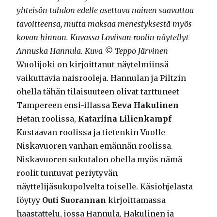
yhteisön tahdon edelle asettava nainen saavuttaa
tavoitteensa, mutta maksaa menestyksestä myös
kovan hinnan. Kuvassa Loviisan roolin näytellyt
Annuska Hannula. Kuva © Teppo Järvinen
Wuolijoki on kirjoittanut näytelmiinsä
vaikuttavia naisrooleja. Hannulan ja Piltzin
ohella tähän tilaisuuteen olivat tarttuneet
Tampereen ensi-illassa
Eeva Hakulinen
Hetan roolissa,
Katariina Lilienkampf
Kustaavan roolissa ja tietenkin Vuolle
Niskavuoren vanhan emännän roolissa.
Niskavuoren sukutalon ohella myös nämä
roolit tuntuvat periytyvän
näyttelijäsukupolvelta toiselle. Käsiohjelasta
löytyy
Outi Suorannan
kirjoittamassa
haastattelu, jossa Hannula, Hakulinen ja