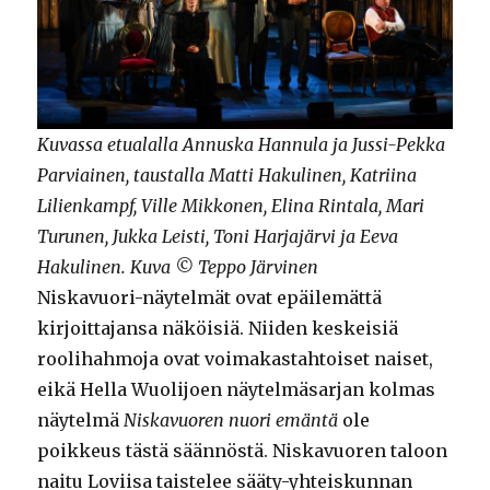
Kuvassa etualalla Annuska Hannula ja Jussi-Pekka
Parviainen, taustalla Matti Hakulinen, Katriina
Lilienkampf, Ville Mikkonen, Elina Rintala, Mari
Turunen, Jukka Leisti, Toni Harjajärvi ja Eeva
Hakulinen. Kuva © Teppo Järvinen
Niskavuori-näytelmät ovat epäilemättä
kirjoittajansa näköisiä. Niiden keskeisiä
roolihahmoja ovat voimakastahtoiset naiset,
eikä Hella Wuolijoen näytelmäsarjan kolmas
näytelmä
Niskavuoren nuori emäntä
ole
poikkeus tästä säännöstä. Niskavuoren taloon
naitu Loviisa taistelee sääty-yhteiskunnan