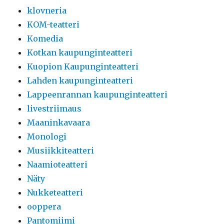
klovneria
KOM-teatteri
Komedia
Kotkan kaupunginteatteri
Kuopion Kaupunginteatteri
Lahden kaupunginteatteri
Lappeenrannan kaupunginteatteri
livestriimaus
Maaninkavaara
Monologi
Musiikkiteatteri
Naamioteatteri
Näty
Nukketeatteri
ooppera
Pantomiimi