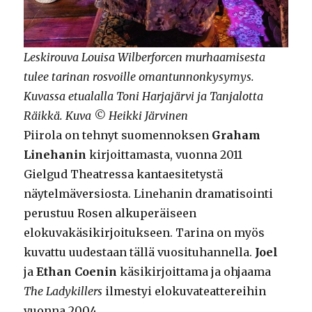
Leskirouva Louisa Wilberforcen murhaamisesta
tulee tarinan rosvoille omantunnonkysymys.
Kuvassa etualalla Toni Harjajärvi ja Tanjalotta
Räikkä. Kuva © Heikki Järvinen
Piirola on tehnyt suomennoksen
Graham
Linehanin
kirjoittamasta, vuonna 2011
Gielgud Theatressa kantaesitetystä
näytelmäversiosta. Linehanin dramatisointi
perustuu Rosen alkuperäiseen
elokuvakäsikirjoitukseen. Tarina on myös
kuvattu uudestaan tällä vuosituhannella.
Joel
ja
Ethan Coenin
käsikirjoittama ja ohjaama
The Ladykillers
ilmestyi elokuvateattereihin
vuonna 2004.