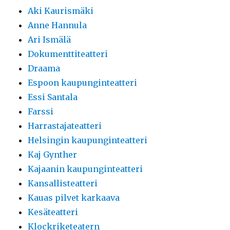
Aki Kaurismäki
Anne Hannula
Ari Ismälä
Dokumenttiteatteri
Draama
Espoon kaupunginteatteri
Essi Santala
Farssi
Harrastajateatteri
Helsingin kaupunginteatteri
Kaj Gynther
Kajaanin kaupunginteatteri
Kansallisteatteri
Kauas pilvet karkaava
Kesäteatteri
Klockriketeatern