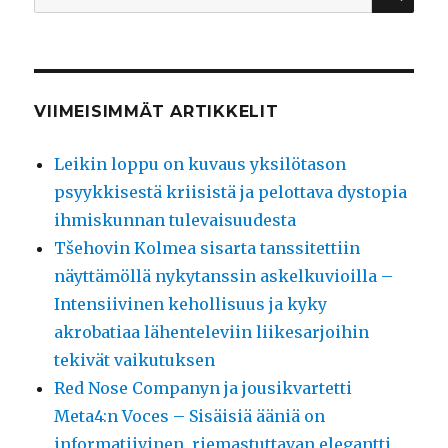
VIIMEISIMMÄT ARTIKKELIT
Leikin loppu on kuvaus yksilötason
psyykkisestä kriisistä ja pelottava dystopia
ihmiskunnan tulevaisuudesta
Tšehovin Kolmea sisarta tanssitettiin
näyttämöllä nykytanssin askelkuvioilla –
Intensiivinen kehollisuus ja kyky
akrobatiaa lähenteleviin liikesarjoihin
tekivät vaikutuksen
Red Nose Companyn ja jousikvartetti
Meta4:n Voces – Sisäisiä ääniä on
informatiivinen, riemastuttavan elegantti,