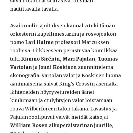
suvantokohdat seurasivat toisiaan
nautittavalla tavalla.
Avainroolin ajoituksen kannalta teki tämän
orkesterin kapellimestarina ja rosvojoukon
pomo
Lari Halme
professori Marcuksen
roolissa. Liikkeeseen perustuvaa komiikkaa
tuki
Kimmo Sirénin
,
Mari Pajulan
,
Tuomas
Vartolan
ja
Jouni Koskisen
suunnittelema
skenografia. Vartolan valot ja Koskisen luoma
äänimaisema saivat King’s Crossin asemalta
lähteneiden höyryvetureiden äänet
kuulumaan ja etulyhtyjen valot loistamaan
rouva Wilberforcen talon takana. Lavastus ja
Pajulan roolipuvut veivät meidät katsojat
William Rosen
alkuperäistarinan juurille,