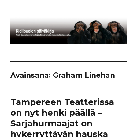
Kielipuolen päiväkirja
Avainsana:
Graham Linehan
Tampereen Teatterissa
on nyt henki päällä –
Sarjahurmaajat on
hykerryttävän hauska