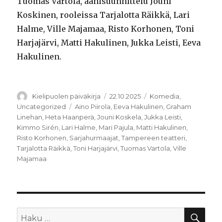
Tuomas Vartola, äänisuunnittelu Jouni
Koskinen, rooleissa Tarjalotta Räikkä, Lari
Halme, Ville Majamaa, Risto Korhonen, Toni
Harjajärvi, Matti Hakulinen, Jukka Leisti, Eeva
Hakulinen.
Kirjoittaja
Julkaistu
Kategoriat
Kielipuolen päiväkirja
22.10.2025
Komedia
,
Avainsanat
Uncategorized
Aino Piirola
,
Eeva Hakulinen
,
Graham
Linehan
,
Heta Haanperä
,
Jouni Koskela
,
Jukka Leisti
,
Kimmo Sirén
,
Lari Halme
,
Mari Pajula
,
Matti Hakulinen
,
Risto Korhonen
,
Sarjahurmaajat
,
Tampereen teatteri
,
Tarjalotta Räikkä
,
Toni Harjajärvi
,
Tuomas Vartola
,
Ville
Majamaa
HA
Etsi: