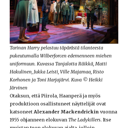
Tarinan Harry pelastuu täpärästä tilanteesta
pukeutumalla Wilberforcen edemenneen miehen
uniformuun. Kuvassa Tanjalotta Räikkä, Matti
Hakulinen, Jukka Leisti, Ville Majamaa, Risto
Korhonen ja Toni Harjajärvi. Kuva © Heikki
Järvinen
Otaksun, että Piirola, Haanperä ja myös
produktioon osallistuneet näyttelijät ovat
katsoneet
Alexander Mackendrickin
vuonna
1955 ohjanneen elokuvan
The Ladykillers
. Itse
muistan tuon elokuvan ajalta, jolloin