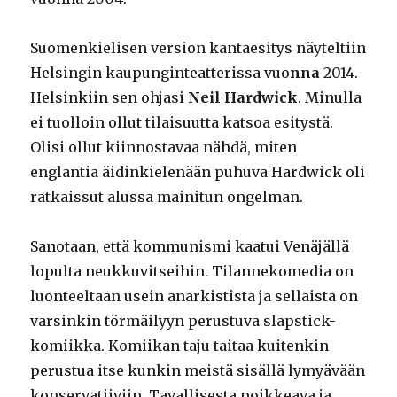
Suomenkielisen version kantaesitys näyteltiin
Helsingin kaupunginteatterissa vuo
nna
2014.
Helsinkiin sen ohjasi
Neil Hardwick
. Minulla
ei tuolloin ollut tilaisuutta katsoa esitystä.
Olisi ollut kiinnostavaa nähdä, miten
englantia äidinkielenään puhuva Hardwick oli
ratkaissut alussa mainitun ongelman.
Sanotaan, että kommunismi kaatui Venäjällä
lopulta neukkuvitseihin. Tilannekomedia on
luonteeltaan usein anarkistista ja sellaista on
varsinkin törmäilyyn perustuva slapstick-
komiikka. Komiikan taju taitaa kuitenkin
perustua itse kunkin meistä sisällä lymyävään
konservatiiviin. Tavallisesta poikkeava ja