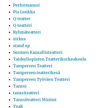
Performanssi
Pia Lunkka
Q-teatter
Q-teatteri
Ryhmäteatteri
sirkus
stand up
Suomen Kansallisteatteri
Taideyliopiston Teatterikorkeakoulu
Tampereen Teatteri
Tampereen teatterikesä
Tampereen Työväen Teatteri
Tanssi
tanssiteatteri
Tanssiteatteri Minimi
TeaK