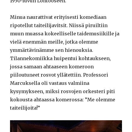
1950-luvun Lontooseen.
Minua naurattivat erityisesti komediaan
ripotellut taiteilijavitsit. Niissä piruiltiin
muun muassa kokeelliselle taidemusiikille ja
vielä enemmän meille, jotka olemme
ymmärtävinämme sen hienouksia.
Tilannekomiikka huipentui kohtaukseen,
jossa samaan ahtaaseen komeroon
piiloutuneet rosvot yllätettiin. Professori
Marcuksella oli vastaus valmiina
kysymykseen, miksi rosvojen orkesteri piti
kokousta ahtaassa komerossa: ”Me olemme
taiteilijoita!”