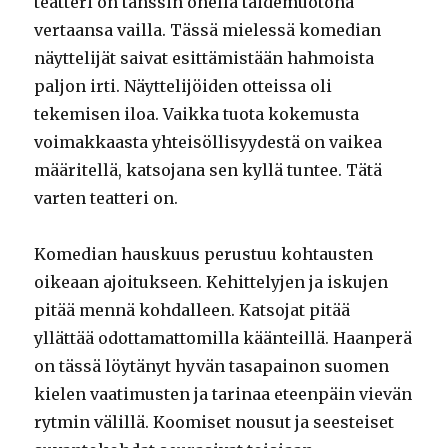
teatteri on tanssin ohella taidemuotona
vertaansa vailla. Tässä mielessä komedian
näyttelijät saivat esittämistään hahmoista
paljon irti. Näyttelijöiden otteissa oli
tekemisen iloa. Vaikka tuota kokemusta
voimakkaasta yhteisöllisyydestä on vaikea
määritellä, katsojana sen kyllä tuntee. Tätä
varten teatteri on.
Komedian hauskuus perustuu kohtausten
oikeaan ajoitukseen. Kehittelyjen ja iskujen
pitää mennä kohdalleen. Katsojat pitää
yllättää odottamattomilla käänteillä. Haanperä
on tässä löytänyt hyvän tasapainon suomen
kielen vaatimusten ja tarinaa eteenpäin vievän
rytmin välillä. Koomiset nousut ja seesteiset