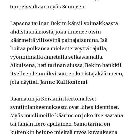
tuo reissultaan myös Suomeen.
Lapsena tarinan Bekim kärsii voimakkaasta
ahdistushäiriöstä, joka ilmenee öisin
käärmeitä vilisevinä painajaisunina. Isä
hoitaa poikansa mielenterveyttä rajulla,
vyönhihnalla annetulla selkäsaunalla.
Aikuisena, heti tarinan alussa, Bekim hankkii
itselleen lemmiksi suuren kuristajakäärmeen,
jota näytteli
Janne Kallioniemi
.
Raamatun ja Koraanin kertomukset
syntiinlankeemuksesta ovat lähes identtiset.
Myös muslimeille käärme on joko itse Saatana
tai tämän liero apulainen. Sama tarina on
kuitenkin helppo mieltää myös kuvauksena