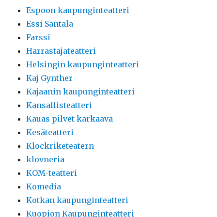
Espoon kaupunginteatteri
Essi Santala
Farssi
Harrastajateatteri
Helsingin kaupunginteatteri
Kaj Gynther
Kajaanin kaupunginteatteri
Kansallisteatteri
Kauas pilvet karkaava
Kesäteatteri
Klockriketeatern
klovneria
KOM-teatteri
Komedia
Kotkan kaupunginteatteri
Kuopion Kaupunginteatteri