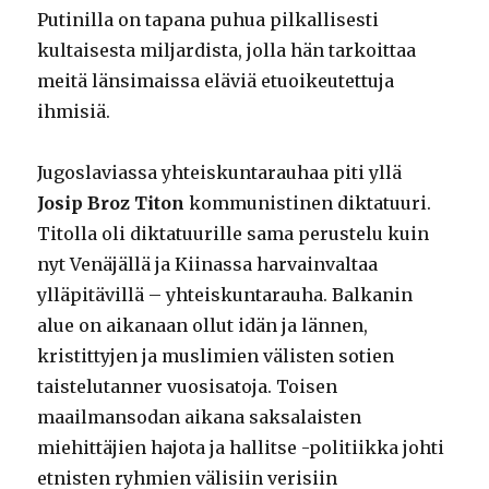
Putinilla on tapana puhua pilkallisesti
kultaisesta miljardista, jolla hän tarkoittaa
meitä länsimaissa eläviä etuoikeutettuja
ihmisiä.
Jugoslaviassa yhteiskuntarauhaa piti yllä
Josip Broz Titon
kommunistinen diktatuuri.
Titolla oli diktatuurille sama perustelu kuin
nyt Venäjällä ja Kiinassa harvainvaltaa
ylläpitävillä – yhteiskuntarauha. Balkanin
alue on aikanaan ollut idän ja lännen,
kristittyjen ja muslimien välisten sotien
taistelutanner vuosisatoja. Toisen
maailmansodan aikana saksalaisten
miehittäjien hajota ja hallitse -politiikka johti
etnisten ryhmien välisiin verisiin