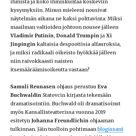
ihmistä ja koko ihmiskuntaa koskeviin
kysymyksiin. Minun mieleeni nousivat
näytelmän aikana ne kaksi polttavinta: Miksi
maailman valtioiden johtoon nousee jälleen
Vladimir Putinin
,
Donald Trumpin
ja
Xi
Jinpingin
kaltaisia despoottisia alfauroksia,
ja miksi radikaali oikeisto hyökkää jälleen
niin raivokkaasti naisten
itsemääräämisoikeutta vastaan?
Samuli Reunasen
ohjaus perustuu
Eva
Buchwaldin
Statovcin kirjasta tekemään
dramatisointiin. Buchwald oli dramatisoinut
myös Kansallisteatterissa vuonna 2019
esitetyn
Johanna Freundlichin
ohjaaman
tulkinnan. Jäin tuolloin pohtimaan
blogissani