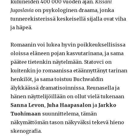
kuluneiden 400 000 vuoden ajan.
Kissani
Jugoslavia
on psykologinen draama, jonka
tunnerekisterissä keskeisellä sijalla ovat viha
ja häpeä.
Romaanin voi lukea hyvin poikkeuksellisissa
oloissa eläneen pojan kasvutarinana, ja sama
päätee tietenkin näytelmään. Statovci on
kuitenkin jo romaanissa etäännyttänyt tarinan
henkilöt, ja sama toistuu Buchwaldin
älykkäässä dramatisoinnissa. Reunasella ja
hänen näyttelijöillään on ollut vielä tukenaan
Sanna Levon
,
Juha Haapasalon
ja
Jarkko
Tuohimaan
suunnittelema, tämän
näkymättömän tason näkyväksi tekevä hieno
skenografia.