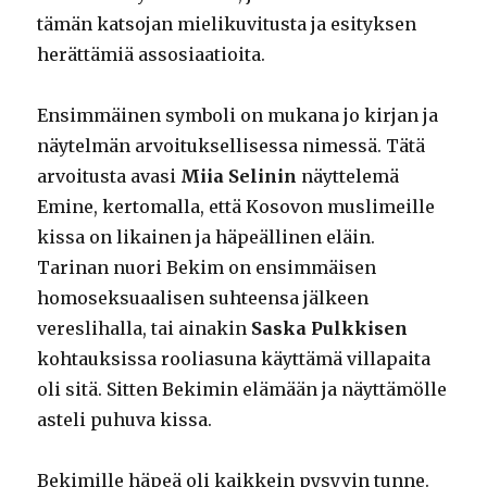
tämän katsojan mielikuvitusta ja esityksen
herättämiä assosiaatioita.
Ensimmäinen symboli on mukana jo kirjan ja
näytelmän arvoituksellisessa nimessä. Tätä
arvoitusta avasi
Miia Selinin
näyttelemä
Emine, kertomalla, että Kosovon muslimeille
kissa on likainen ja häpeällinen eläin.
Tarinan nuori Bekim on ensimmäisen
homoseksuaalisen suhteensa jälkeen
vereslihalla, tai ainakin
Saska Pulkkisen
kohtauksissa rooliasuna käyttämä villapaita
oli sitä. Sitten Bekimin elämään ja näyttämölle
asteli puhuva kissa.
Bekimille häpeä oli kaikkein pysyvin tunne.