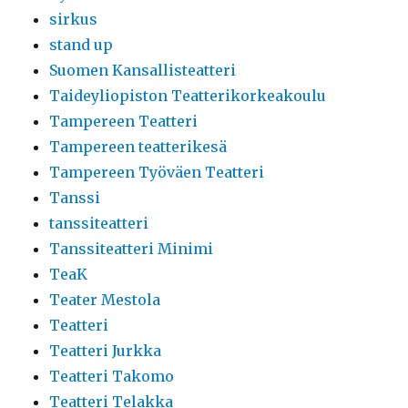
sirkus
stand up
Suomen Kansallisteatteri
Taideyliopiston Teatterikorkeakoulu
Tampereen Teatteri
Tampereen teatterikesä
Tampereen Työväen Teatteri
Tanssi
tanssiteatteri
Tanssiteatteri Minimi
TeaK
Teater Mestola
Teatteri
Teatteri Jurkka
Teatteri Takomo
Teatteri Telakka