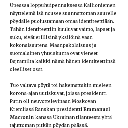
Upeassa loppuhuipennuksessa Kallioniemen
näyttelemä isä nousee suunnattoman suurelle
pöydälle puolustamaan omaa identiteettiään.
Tähän identiteettiin kuuluvat vaimo, lapset ja
suku, eivät erillisinä yksilöinä vaan
kokonaisuutena. Maanpakolaisuus ja
suomalainen yhteiskunta ovat vieneet
Bajramilta kaikki nämä hänen identiteettinsä
oleelliset osat.
Tuo valtava pöytä toi hakemattakin mieleen
korona-ajan uutiskuvat, joissa presidentti
Putin oli neuvottelevinaan Moskovan
Kremlissä Ranskan presidentti
Emmanuel
Macronin
kanssa Ukrainan tilanteesta yhtä
tajuttoman pitkän pöydän päässä.