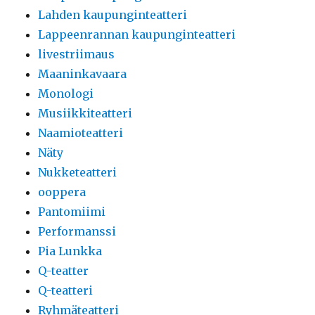
Lahden kaupunginteatteri
Lappeenrannan kaupunginteatteri
livestriimaus
Maaninkavaara
Monologi
Musiikkiteatteri
Naamioteatteri
Näty
Nukketeatteri
ooppera
Pantomiimi
Performanssi
Pia Lunkka
Q-teatter
Q-teatteri
Ryhmäteatteri