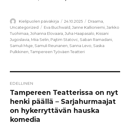
Kirjoittaja
Julkaistu
Kategoriat
Kielipuolen päiväkirja
24.10.2025
Draama
,
Avainsanat
Uncategorized
Eva Buchwald
,
Janne Kallioniemi
,
Jarkko
Tuohimaa
,
Johanna Elovaara
,
Juha Haapasalo
,
Kissani
Jugoslavia
,
Miia Selin
,
Pajtim Statovc
,
Saban Ramadani
,
Samuli Muje
,
Samuli Reunanen
,
Sanna Levo
,
Saska
Pulkkinen
,
Tampereen Työväen Teatteri
Artikkelien
EDELLINEN
selaus
Tampereen Teatterissa on nyt
Edellinen
artikkeli:
henki päällä – Sarjahurmaajat
on hykerryttävän hauska
komedia