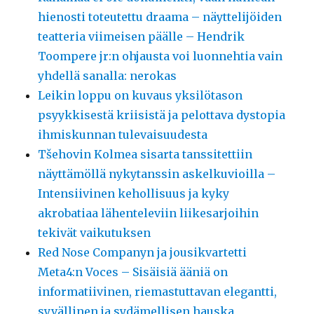
hienosti toteutettu draama – näyttelijöiden
teatteria viimeisen päälle – Hendrik
Toompere jr:n ohjausta voi luonnehtia vain
yhdellä sanalla: nerokas
Leikin loppu on kuvaus yksilötason
psyykkisestä kriisistä ja pelottava dystopia
ihmiskunnan tulevaisuudesta
Tšehovin Kolmea sisarta tanssitettiin
näyttämöllä nykytanssin askelkuvioilla –
Intensiivinen kehollisuus ja kyky
akrobatiaa lähenteleviin liikesarjoihin
tekivät vaikutuksen
Red Nose Companyn ja jousikvartetti
Meta4:n Voces – Sisäisiä ääniä on
informatiivinen, riemastuttavan elegantti,
syvällinen ja sydämellisen hauska