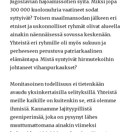
Jugoslavian hajoamissotien syitä. Miksi jopa
300 000 kuolonuhria vaatineet sodat
syttyivät? Toisen maailmansodan jälkeen eri
etniset ja uskonnolliset ryhmät olivat alueella
ainakin näennäisessä sovussa keskenään.
Yhteistä eri ryhmille oli myös sukuun ja
perheeseen perustuva patriarkaalinen
elämäntapa. Mistä syntyivät hirmutekoihin
johtaneet vihanpurkaukset?
Monitasoinen todellisuus ei tietenkään
avaudu yksinkertaisilla selityksillä. Yhteistä
meille kaikille on kuitenkin se, että olemme
ihmisiä. Kannamme lajityypillistä
geeniperimää, joka on pysynyt lähes
muuttumattomana ainakin viimeksi