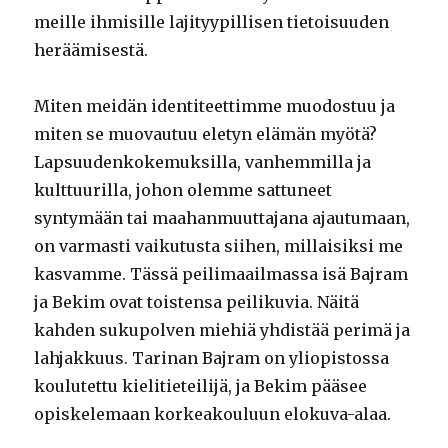
meille ihmisille lajityypillisen tietoisuuden
heräämisestä.
Miten meidän identiteettimme muodostuu ja
miten se muovautuu eletyn elämän myötä?
Lapsuudenkokemuksilla, vanhemmilla ja
kulttuurilla, johon olemme sattuneet
syntymään tai maahanmuuttajana ajautumaan,
on varmasti vaikutusta siihen, millaisiksi me
kasvamme. Tässä peilimaailmassa isä Bajram
ja Bekim ovat toistensa peilikuvia. Näitä
kahden sukupolven miehiä yhdistää perimä ja
lahjakkuus. Tarinan Bajram on yliopistossa
koulutettu kielitieteilijä, ja Bekim pääsee
opiskelemaan korkeakouluun elokuva-alaa.