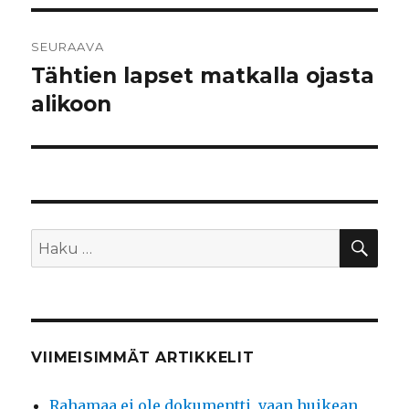
SEURAAVA
Tähtien lapset matkalla ojasta
Seuraava
artikkeli:
alikoon
HA
Etsi:
VIIMEISIMMÄT ARTIKKELIT
Rahamaa ei ole dokumentti, vaan huikean