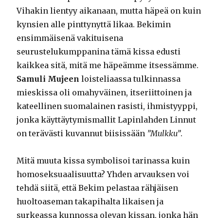
Vihakin lientyy aikanaan, mutta häpeä on kuin
kynsien alle pinttynyttä likaa. Bekimin
ensimmäisenä vakituisena
seurustelukumppanina tämä kissa edusti
kaikkea sitä, mitä me häpeämme itsessämme.
Samuli Mujeen
loisteliaassa tulkinnassa
mieskissa oli omahyväinen, itseriittoinen ja
kateellinen suomalainen rasisti, ihmistyyppi,
jonka käyttäytymismallit Lapinlahden Linnut
on terävästi kuvannut biisissään
”Mulkku”
.
Mitä muuta kissa symbolisoi tarinassa kuin
homoseksuaalisuutta? Yhden arvauksen voi
tehdä siitä, että Bekim pelastaa rähjäisen
huoltoaseman takapihalta likaisen ja
surkeassa kunnossa olevan kissan, jonka hän