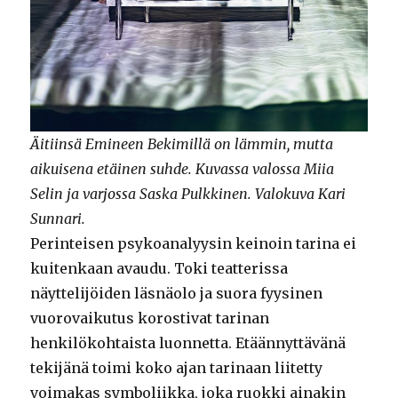
Äitiinsä Emineen Bekimillä on lämmin, mutta
aikuisena etäinen suhde. Kuvassa valossa Miia
Selin ja varjossa Saska Pulkkinen. Valokuva Kari
Sunnari.
Perinteisen psykoanalyysin keinoin tarina ei
kuitenkaan avaudu. Toki teatterissa
näyttelijöiden läsnäolo ja suora fyysinen
vuorovaikutus korostivat tarinan
henkilökohtaista luonnetta. Etäännyttävänä
tekijänä toimi koko ajan tarinaan liitetty
voimakas symboliikka, joka ruokki ainakin