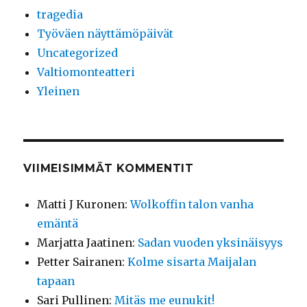
tragedia
Työväen näyttämöpäivät
Uncategorized
Valtiomonteatteri
Yleinen
VIIMEISIMMÄT KOMMENTIT
Matti J Kuronen
:
Wolkoffin talon vanha
emäntä
Marjatta Jaatinen
:
Sadan vuoden yksinäisyys
Petter Sairanen
:
Kolme sisarta Maijalan
tapaan
Sari Pullinen
:
Mitäs me eunukit!