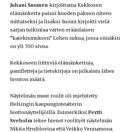
Juhani Suomen
kirjoittama Kekkosen
elämänkerta paisui kuuden paksun niteen
mittaiseksi ja lisäksi Suomi kirjoitti vielä
sarjan tulkintaa varten eräänlaisen
”katekismuksen” Lohen sukua, jossa siinäkin
on yli 700 sivua.
Kekkoseen liittyviä elämänkertoja,
pamfletteja ja tietokirjoja on julkaistu lähes
luvuton määrä.
Näytelmän muut roolit oli miehitetty
Helsingin kaupunginteatterin
luottonäyttelijöillä. Esimerkiksi
Pertti
Sveholm
tekee hienot roolityöt näytelmän
Nikita Hruštšovina että Veikko Vennamona.