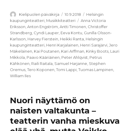
Kirjoittaja
Julkaistu
Kategoriat
Kielipuolen päiväkirja
10.9.2018
Helsingin
Avainsanat
kaupunginteatteri
,
Musiikkiteatteri
Anna Victoria
Eriksson
,
Anton Engström
,
Antti Timonen
,
Christoffer
Strandberg
,
Cyndi Lauper
,
Eeva Kontu
,
Gunilla Olsson-
Karlsson
,
Harvey Fierstein
,
Heikki Ranta
,
Helsingin
kaupunginteatteri
,
Henri Karja­lainen
,
Henri Sarajärvi
,
Jero
Mäkeläinen
,
Kai Poutanen
,
Kari Arffman
,
Kinky Boots
,
Lauri
Mikkola
,
Paavo Kääriäinen
,
Peter Ahlqvist
,
Petrus
Kähkönen
,
Raili Raitala
,
Samuel Har­janne
,
Stephen
Oremus
,
Tero Kopo­nen
,
Tomi Lappi
,
Tuomas Lampinen
,
William Iles
Nuori näyttämö on
naisten valtakunta –
teatterin vanha mieskuva