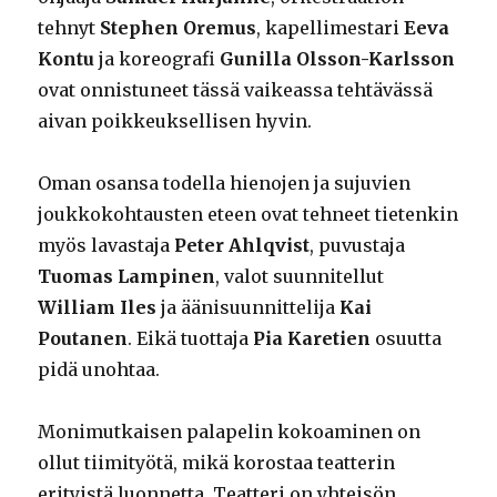
tehnyt
Stephen
Oremus
, kapellimestari
Eeva
Kontu
ja koreografi
Gunilla Olsson-Karlsson
ovat onnistuneet tässä vaikeassa tehtävässä
aivan poikkeuksellisen hyvin.
Oman osansa todella hienojen ja sujuvien
joukkokohtausten eteen ovat tehneet tietenkin
myös lavastaja
Peter Ahlqvist
, puvustaja
Tuomas
Lampinen
, valot suunnitellut
William Iles
ja äänisuunnittelija
Kai
Poutanen
. Eikä tuottaja
Pia Karetien
osuutta
pidä unohtaa.
Monimutkaisen palapelin kokoaminen on
ollut tiimityötä, mikä korostaa teatterin
erityistä luonnetta. Teatteri on yhteisön