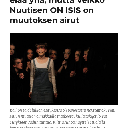
elää yhä, mutta Veikko
Nuutisen ON ISIS on
muutoksen airut
Kallion taidelukion esityksessä oli panostettu näyttämökuviin.
Muun muassa voimakkailla maskeerauksilla tekijät loivat
esitykseen sadun tuntua. Kilttiä Ainoa näytteli etualalla