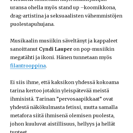
uransa ohella myös stand up –koomikkona,
drag-artistina ja seksuaalisten vähemmistöjen
puolestapuhujana.
Musikaalin musiikin säveltänyt ja kappaleet
sanoittanut
Cyndi Lauper
on pop-musiikin
megatähti ja ikoni. Hänen tunnetaan myös
filantrooppina
.
Ei siis ihme, että kaksikon yhdessä kokoama
tarina kertoo jotakin yleispätevää meistä
ihmisistä. Tarinan ”pervosaapikkaat” ovat
yhdestä näkökulmasta fetissi, mutta samalla
metafora siitä ihmisenä olemisen puolesta,
johon kuuluvat aistillisuus, hellyys ja hellät
tunteet.