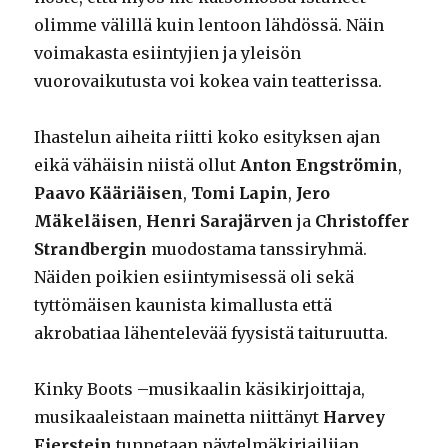
olimme välillä kuin lentoon lähdössä. Näin
voimakasta esiintyjien ja yleisön
vuorovaikutusta voi kokea vain teatterissa.
Ihastelun aiheita riitti koko esityksen ajan
eikä vähäisin niistä ollut
Anton Engströmin
,
Paavo Kääriäisen
,
Tomi Lapin
,
Jero
Mäkeläisen
,
Henri
Sarajärven
ja
Christoffer
Strandbergin
muodostama tanssiryhmä.
Näiden poikien esiintymisessä oli sekä
tyttömäisen kaunista kimallusta että
akrobatiaa lähentelevää fyysistä taituruutta.
Kinky Boots –musikaalin käsikirjoittaja,
musikaaleistaan mainetta niittänyt
Harvey
Fierstein
tunnetaan näytelmäkirjailijan