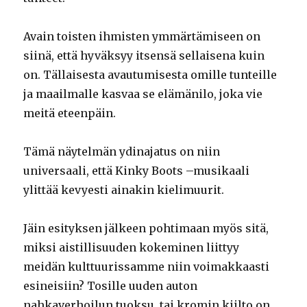
Avain toisten ihmisten ymmärtämiseen on
siinä, että hyväksyy itsensä sellaisena kuin
on. Tällaisesta avautumisesta omille tunteille
ja maailmalle kasvaa se elämänilo, joka vie
meitä eteenpäin.
Tämä näytelmän ydinajatus on niin
universaali, että Kinky Boots –musikaali
ylittää kevyesti ainakin kielimuurit.
Jäin esityksen jälkeen pohtimaan myös sitä,
miksi aistillisuuden kokeminen liittyy
meidän kulttuurissamme niin voimakkaasti
esineisiin? Tosille uuden auton
nahkaverhoilun tuoksu, tai kromin kiilto on