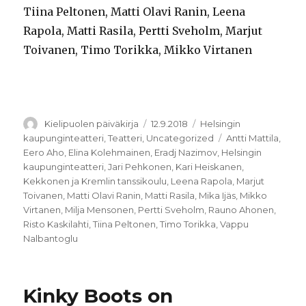
Tiina Peltonen, Matti Olavi Ranin, Leena
Rapola, Matti Rasila, Pertti Sveholm, Marjut
Toivanen, Timo Torikka, Mikko Virtanen
Kirjoittaja
Julkaistu
Kategoriat
Kielipuolen päiväkirja
12.9.2018
Helsingin
Avainsanat
kaupunginteatteri
,
Teatteri
,
Uncategorized
Antti Mattila
,
Eero Aho
,
Elina Kolehmainen
,
Eradj Nazimov
,
Helsingin
kaupunginteatteri
,
Jari Pehkonen
,
Kari Heiskanen
,
Kekkonen ja Kremlin tanssikoulu
,
Leena Rapola
,
Marjut
Toivanen
,
Matti Olavi Ranin
,
Matti Rasila
,
Mika Ijäs
,
Mikko
Virtanen
,
Milja Mensonen
,
Pertti Sveholm
,
Rauno Ahonen
,
Risto Kaskilahti
,
Tiina Peltonen
,
Timo Torikka
,
Vappu
Nalbantoglu
Kinky Boots on