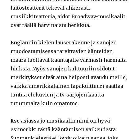
laitosteatterit tekevät ahkerasti
musiikkiteatteria, aidot Broadway-musikaalit
ovat täällä harvinaista herkkua.
Englannin kielen lauserakenne ja sanojen
muodostamisessa tarvittavien äänteiden
määrä tuottavat kääntäjälle varmasti harmaita
hiuksia. Myös sanojen kulttuuriin sidotut
merkitykset eivät aina helposti avaudu meille,
vaikka amerikkalainen tapakulttuuri saattaa
tuntua elokuvien ja tv-sarjojen kautta
tutummalta kuin omamme.
Itse asiassa jo musikaalin nimi on hyvä
esimerkki tästä kääntämisen vaikeudesta.
Suomenkielestä ei löydy oikein sanaa, joka