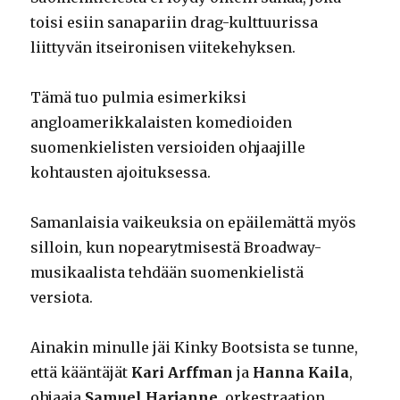
toisi esiin sanapariin drag-kulttuurissa
liittyvän itseironisen viitekehyksen.
Tämä tuo pulmia esimerkiksi
angloamerikkalaisten komedioiden
suomenkielisten versioiden ohjaajille
kohtausten ajoituksessa.
Samanlaisia vaikeuksia on epäilemättä myös
silloin, kun nopearytmisestä Broadway-
musikaalista tehdään suomenkielistä
versiota.
Ainakin minulle jäi Kinky Bootsista se tunne,
että kääntäjät
Kari Arffman
ja
Hanna Kaila
,
ohjaaja
Samuel Harjanne
, orkestraation