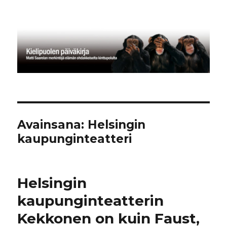
Kielipuolen päiväkirja
Avainsana:
Helsingin
kaupunginteatteri
Helsingin
kaupunginteatterin
Kekkonen on kuin Faust,