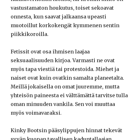
vastustamaton houkutus, toiset sekoavat
onnesta, kun saavat jalkaansa upeasti
muotoillut korkokengät kymmenen sentin
piikkikoroilla.
Fetissit ovat osa ihmisen laajaa
seksuaalisuuden kirjoa. Varmasti ne ovat
myös tapa viestiä tai protestoida. Miehet ja
naiset ovat kuin ovatkin samalta planeetalta.
Meillä jokaisella on omat juuremme, mutta
yhteisön paineesta ei välttämättä tarvitse tulla
oman minuuden vankila. Sen voi muuttaa
myös voimavaraksi.
Kinky Bootsin pääsylippujen hinnat tekevät
syvän kuopan tavallisen kaduntallaajan