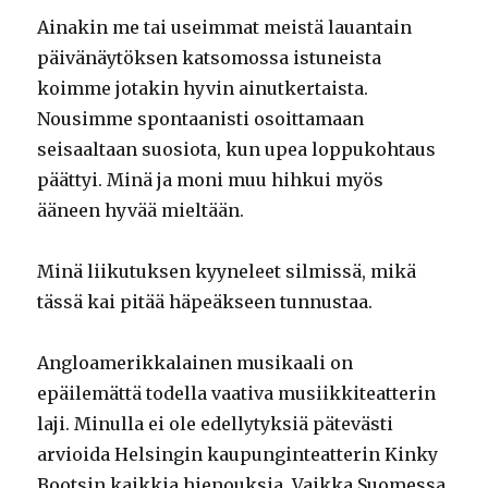
Ainakin me tai useimmat meistä lauantain
päivänäytöksen katsomossa istuneista
koimme jotakin hyvin ainutkertaista.
Nousimme spontaanisti osoittamaan
seisaaltaan suosiota, kun upea loppukohtaus
päättyi. Minä ja moni muu hihkui myös
ääneen hyvää mieltään.
Minä liikutuksen kyyneleet silmissä, mikä
tässä kai pitää häpeäkseen tunnustaa.
Angloamerikkalainen musikaali on
epäilemättä todella vaativa musiikkiteatterin
laji. Minulla ei ole edellytyksiä pätevästi
arvioida Helsingin kaupunginteatterin Kinky
Bootsin kaikkia hienouksia. Vaikka Suomessa