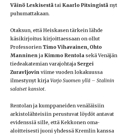
Väinö Leskisestä
tai
Kaarlo Pitsingistä
nyt
puhumattakaan.
Otaksun, että Heiskasen tärkein lähde
käsikirjoitus kirjoittaessaan on ollut
Professorien
Timo Vihavainen, Ohto
Manninen
ja
Kimmo Rentola
sekä Venäjän
tiedeakatemian varajohtaja
Sergei
Zuravljovin
viime vuoden lokakuussa
ilmestynyt kirja
Varjo Suomen yllä – Stalinin
salaiset kansiot
.
Rentolan ja kumppaneiden venäläisiin
arkistolähteisiin perustuvat löydöt antavat
evidenssiä sille, että Kekkonen oma-
aloitteisesti juoni yhdessä Kremlin kanssa