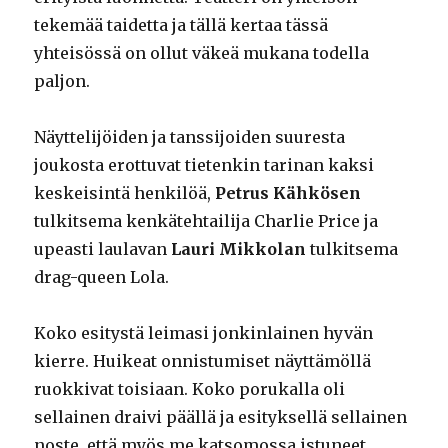
tekemää taidetta ja tällä kertaa tässä
yhteisössä on ollut väkeä mukana todella
paljon.
Näyttelijöiden ja tanssijoiden suuresta
joukosta erottuvat tietenkin tarinan kaksi
keskeisintä henkilöä,
Petrus Kähkösen
tulkitsema kenkätehtailija Charlie Price ja
upeasti laulavan
Lauri Mikkolan
tulkitsema
drag-queen Lola.
Koko esitystä leimasi jonkinlainen hyvän
kierre. Huikeat onnistumiset näyttämöllä
ruokkivat toisiaan. Koko porukalla oli
sellainen draivi päällä ja esityksellä sellainen
noste, että myös me katsomossa istuneet