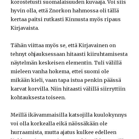
korostetusti suomalaisuuden kuvaaja. Voi siis
hyvin olla, että Znorkon hahmossa oli tällä
kertaa paitsi rutkasti Kinnusta myös ripaus
Kirjavaista.
Tähän viittaa myös se, että Kirjavainen on
tehnyt ohjauksessaan hitaasti kiiruhtamisesta
näytelmän keskeisen elementin. Tuli välillä
mieleen vanha hokema, ettei suomi ole
mikään kieli, vaan tapa istua penkin päässä
karvat korvilla. Niin hitaasti välillä siirryttiin
kohtauksesta toiseen.
Meillä ikävammaisilla katsojilla kuulokynnys
voi olla korkealla eikä näössäkään ole
hurraamista, mutta ajatus kulkee edelleen