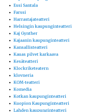
Essi Santala
Farssi
Harrastajateatteri
Helsingin kaupunginteatteri
Kaj Gynther
Kajaanin kaupunginteatteri
Kansallisteatteri
Kauas pilvet karkaava
Kesäteatteri
Klockriketeatern
klovneria
KOM-teatteri
Komedia
Kotkan kaupunginteatteri
Kuopion Kaupunginteatteri
Lahden kaupunginteatteri