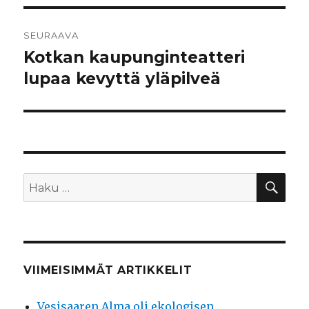
SEURAAVA
Kotkan kaupunginteatteri
Seuraava
artikkeli:
lupaa kevyttä yläpilveä
HA
Etsi:
VIIMEISIMMÄT ARTIKKELIT
Vesisaaren Alma oli ekologisen