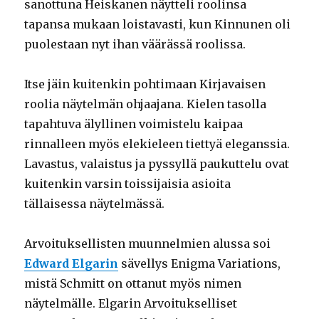
sanottuna Heiskanen näytteli roolinsa
tapansa mukaan loistavasti, kun Kinnunen oli
puolestaan nyt ihan väärässä roolissa.
Itse jäin kuitenkin pohtimaan Kirjavaisen
roolia näytelmän ohjaajana. Kielen tasolla
tapahtuva älyllinen voimistelu kaipaa
rinnalleen myös elekieleen tiettyä eleganssia.
Lavastus, valaistus ja pyssyllä paukuttelu ovat
kuitenkin varsin toissijaisia asioita
tällaisessa näytelmässä.
Arvoituksellisten muunnelmien alussa soi
Edward Elgarin
sävellys Enigma Variations,
mistä Schmitt on ottanut myös nimen
näytelmälle. Elgarin Arvoitukselliset