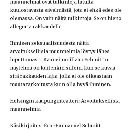
muunnelmat ovat tulkintoja tutulta
kuulostavasta sävelmästä, jota ei ehkä edes ole
olemassa. On vain näitä tulkintoja. Se on hieno
allegoria rakkaudelle.
Ihmisen seksuaalisuudesta näitä
arvoituksellisia muunnelmia löytyy lähes
loputtomasti. Kauneimmillaan Schmittin
näytelmä on kuitenkin silloin, kun se kuvaa
sitä rakkauden lajia, jolla ei ole oikeastaan
muuta tarkoitusta kuin olla hyvä ihminen.
Helsingin kaupunginteatteri: Arvoituksellisia
muunnelmia
Käsikirjoitus: Éric-Emmanuel Schmitt