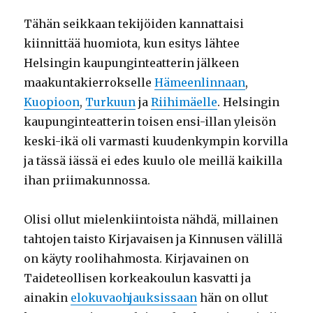
Tähän seikkaan tekijöiden kannattaisi
kiinnittää huomiota, kun esitys lähtee
Helsingin kaupunginteatterin jälkeen
maakuntakierrokselle
Hämeenlinnaan
,
Kuopioon
,
Turkuun
ja
Riihimäelle
. Helsingin
kaupunginteatterin toisen ensi-illan yleisön
keski-ikä oli varmasti kuudenkympin korvilla
ja tässä iässä ei edes kuulo ole meillä kaikilla
ihan priimakunnossa.
Olisi ollut mielenkiintoista nähdä, millainen
tahtojen taisto Kirjavaisen ja Kinnusen välillä
on käyty roolihahmosta. Kirjavainen on
Taideteollisen korkeakoulun kasvatti ja
ainakin
elokuvaohjauksissaan
hän on ollut