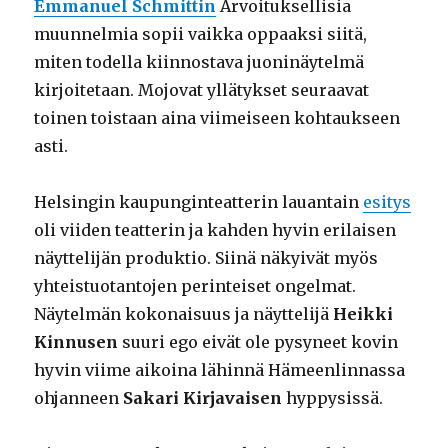
Emmanuel Schmittin
Arvoituksellisia
muunnelmia sopii vaikka oppaaksi siitä,
miten todella kiinnostava juoninäytelmä
kirjoitetaan. Mojovat yllätykset seuraavat
toinen toistaan aina viimeiseen kohtaukseen
asti.
Helsingin kaupunginteatterin lauantain
esitys
oli viiden teatterin ja kahden hyvin erilaisen
näyttelijän produktio. Siinä näkyivät myös
yhteistuotantojen perinteiset ongelmat.
Näytelmän kokonaisuus ja näyttelijä
Heikki
Kinnusen
suuri ego eivät ole pysyneet kovin
hyvin viime aikoina lähinnä Hämeenlinnassa
ohjanneen
Sakari Kirjavaisen
hyppysissä.