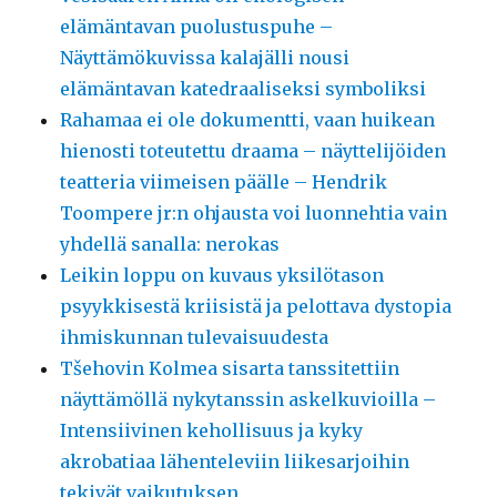
elämäntavan puolustuspuhe –
Näyttämökuvissa kalajälli nousi
elämäntavan katedraaliseksi symboliksi
Rahamaa ei ole dokumentti, vaan huikean
hienosti toteutettu draama – näyttelijöiden
teatteria viimeisen päälle – Hendrik
Toompere jr:n ohjausta voi luonnehtia vain
yhdellä sanalla: nerokas
Leikin loppu on kuvaus yksilötason
psyykkisestä kriisistä ja pelottava dystopia
ihmiskunnan tulevaisuudesta
Tšehovin Kolmea sisarta tanssitettiin
näyttämöllä nykytanssin askelkuvioilla –
Intensiivinen kehollisuus ja kyky
akrobatiaa lähenteleviin liikesarjoihin
tekivät vaikutuksen