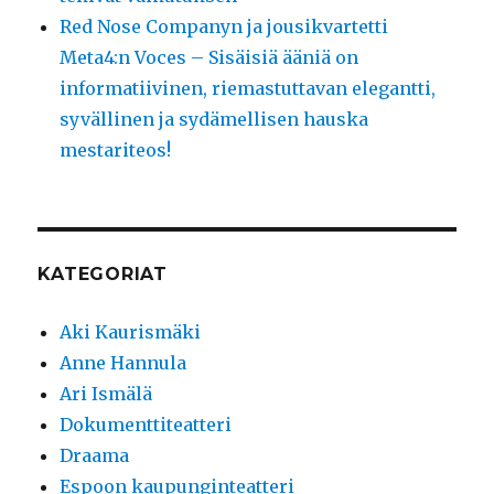
Red Nose Companyn ja jousikvartetti
Meta4:n Voces – Sisäisiä ääniä on
informatiivinen, riemastuttavan elegantti,
syvällinen ja sydämellisen hauska
mestariteos!
KATEGORIAT
Aki Kaurismäki
Anne Hannula
Ari Ismälä
Dokumenttiteatteri
Draama
Espoon kaupunginteatteri