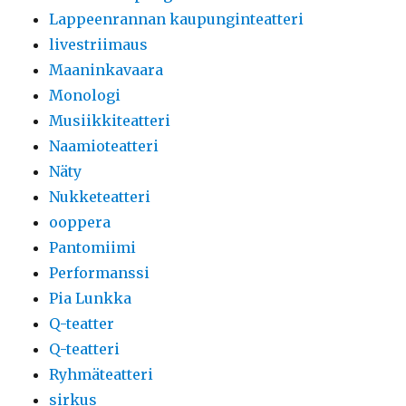
Lappeenrannan kaupunginteatteri
livestriimaus
Maaninkavaara
Monologi
Musiikkiteatteri
Naamioteatteri
Näty
Nukketeatteri
ooppera
Pantomiimi
Performanssi
Pia Lunkka
Q-teatter
Q-teatteri
Ryhmäteatteri
sirkus