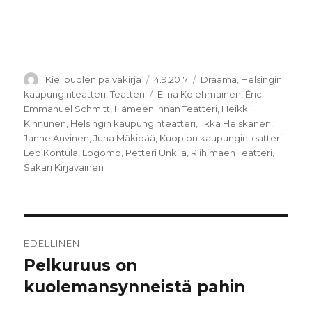
Kirjoittaja
Julkaistu
Kategoriat
Kielipuolen päiväkirja
4.9.2017
Draama
,
Helsingin
Avainsanat
kaupunginteatteri
,
Teatteri
Elina Kolehmainen
,
Éric-
Emmanuel Schmitt
,
Hämeenlinnan Teatteri
,
Heikki
Kinnunen
,
Helsingin kaupunginteatteri
,
Ilkka Heiskanen
,
Janne Auvinen
,
Juha Mäkipää
,
Kuopion kaupunginteatteri
,
Leo Kontula
,
Logomo
,
Petteri Unkila
,
Riihimäen Teatteri
,
Sakari Kirjavainen
Artikkelien
EDELLINEN
selaus
Pelkuruus on
Edellinen
artikkeli:
kuolemansynneistä pahin