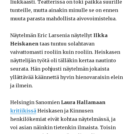
liukkaasti. Teatterissa on toki paikka suurille
tunteille, mutta ainakin minulle se on ennen
muuta parasta mahdollista aivovoimistelua.
Näytelmän Eric Larsenia näytellyt
Ilkka
Heiskanen
taas tuntuu solahtavan
vaivattomasti rooliin kuin rooliin. Heiskasen
näyttelijän työtä oli tälläkin kertaa nautinto
seurata. Hän pohjusti näytelmän jokaista
yllättävää käännettä hyvin hienovaraisin elein
ja ilmein.
Helsingin Sanomien
Laura Hallamaan
kritiikissä
Heiskasen ja Kinnusen
henkilökemiat eivät kohtaa näytelmässä, ja
voi asian näinkin tietenkin ilmaista. Toisin