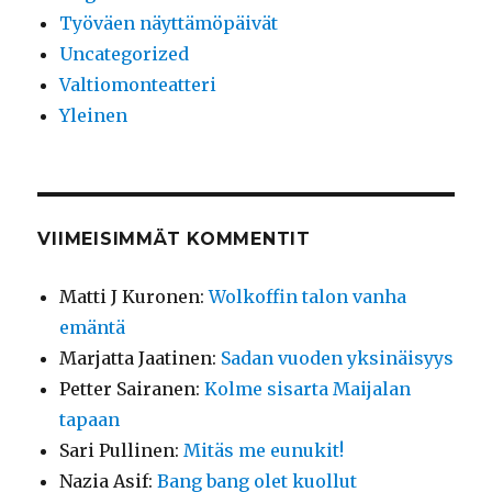
Työväen näyttämöpäivät
Uncategorized
Valtiomonteatteri
Yleinen
VIIMEISIMMÄT KOMMENTIT
Matti J Kuronen
:
Wolkoffin talon vanha
emäntä
Marjatta Jaatinen
:
Sadan vuoden yksinäisyys
Petter Sairanen
:
Kolme sisarta Maijalan
tapaan
Sari Pullinen
:
Mitäs me eunukit!
Nazia Asif
:
Bang bang olet kuollut