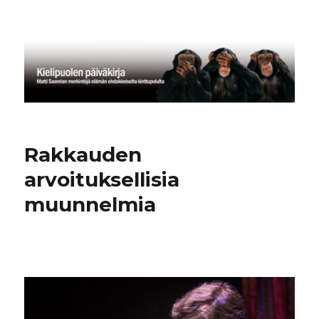
Kielipuolen päiväkirja
Rakkauden
arvoituksellisia
muunnelmia