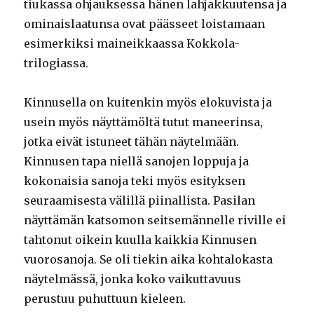
tiukassa ohjauksessa hänen lahjakkuutensa ja
ominaislaatunsa ovat päässeet loistamaan
esimerkiksi maineikkaassa Kokkola-
trilogiassa.
Kinnusella on kuitenkin myös elokuvista ja
usein myös näyttämöltä tutut maneerinsa,
jotka eivät istuneet tähän näytelmään.
Kinnusen tapa niellä sanojen loppuja ja
kokonaisia sanoja teki myös esityksen
seuraamisesta välillä piinallista. Pasilan
näyttämän katsomon seitsemännelle riville ei
tahtonut oikein kuulla kaikkia Kinnusen
vuorosanoja. Se oli tiekin aika kohtalokasta
näytelmässä, jonka koko vaikuttavuus
perustuu puhuttuun kieleen.