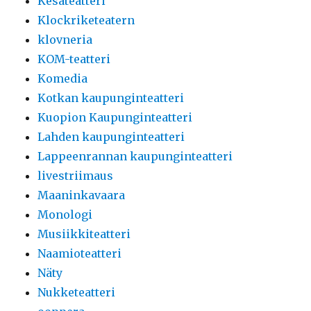
Kesäteatteri
Klockriketeatern
klovneria
KOM-teatteri
Komedia
Kotkan kaupunginteatteri
Kuopion Kaupunginteatteri
Lahden kaupunginteatteri
Lappeenrannan kaupunginteatteri
livestriimaus
Maaninkavaara
Monologi
Musiikkiteatteri
Naamioteatteri
Näty
Nukketeatteri