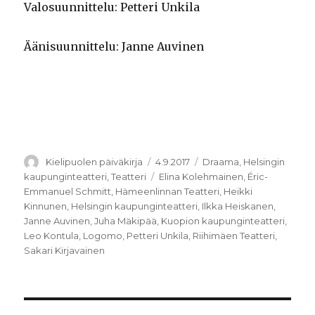
Valosuunnittelu: Petteri Unkila
Äänisuunnittelu: Janne Auvinen
Kirjoittaja
Julkaistu
Kategoriat
Kielipuolen päiväkirja
4.9.2017
Draama
,
Helsingin
Avainsanat
kaupunginteatteri
,
Teatteri
Elina Kolehmainen
,
Éric-
Emmanuel Schmitt
,
Hämeenlinnan Teatteri
,
Heikki
Kinnunen
,
Helsingin kaupunginteatteri
,
Ilkka Heiskanen
,
Janne Auvinen
,
Juha Mäkipää
,
Kuopion kaupunginteatteri
,
Leo Kontula
,
Logomo
,
Petteri Unkila
,
Riihimäen Teatteri
,
Sakari Kirjavainen