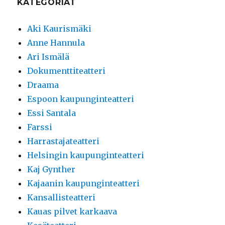
KATEGORIAT
Aki Kaurismäki
Anne Hannula
Ari Ismälä
Dokumenttiteatteri
Draama
Espoon kaupunginteatteri
Essi Santala
Farssi
Harrastajateatteri
Helsingin kaupunginteatteri
Kaj Gynther
Kajaanin kaupunginteatteri
Kansallisteatteri
Kauas pilvet karkaava