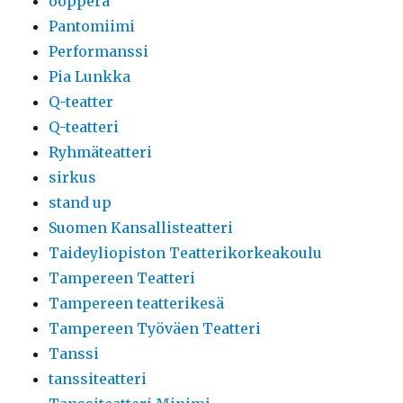
ooppera
Pantomiimi
Performanssi
Pia Lunkka
Q-teatter
Q-teatteri
Ryhmäteatteri
sirkus
stand up
Suomen Kansallisteatteri
Taideyliopiston Teatterikorkeakoulu
Tampereen Teatteri
Tampereen teatterikesä
Tampereen Työväen Teatteri
Tanssi
tanssiteatteri