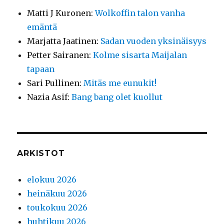
Matti J Kuronen
:
Wolkoffin talon vanha
emäntä
Marjatta Jaatinen
:
Sadan vuoden yksinäisyys
Petter Sairanen
:
Kolme sisarta Maijalan
tapaan
Sari Pullinen
:
Mitäs me eunukit!
Nazia Asif
:
Bang bang olet kuollut
ARKISTOT
elokuu 2026
heinäkuu 2026
toukokuu 2026
huhtikuu 2026