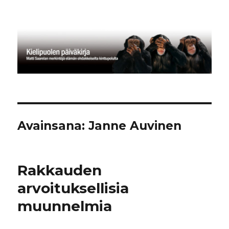
Kielipuolen päiväkirja
Avainsana:
Janne Auvinen
Rakkauden
arvoituksellisia
muunnelmia