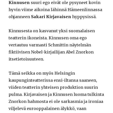
Kinnusen
suuri ego eivät ole pysyneet kovin
hyvin viime aikoina lähinnä Hämeenlinnassa
ohjanneen
Sakari Kirjavaisen
hyppysissä.
Kinnusesta on kasvanut yksi suomalaisen
teatterin ikoneista. Kinnusen oma ego
vertautuu varmasti Schmittin näytelmän
fiktiivisen Nobel-kirjailijan Abel Znorkon
itsetietoisuuteen.
Tämä seikka on myös Helsingin
kaupunginteatterissa ensi-iltansa saaneen,
viiden teatterin yhteisen produktion suurin
pulma. Kirjavaisen ja Kinnusen luoma tulkinta
Znorkon hahmosta ei ole sarkasmia ja ironiaa
viljelevä eurooppalainen älykkö, vaan