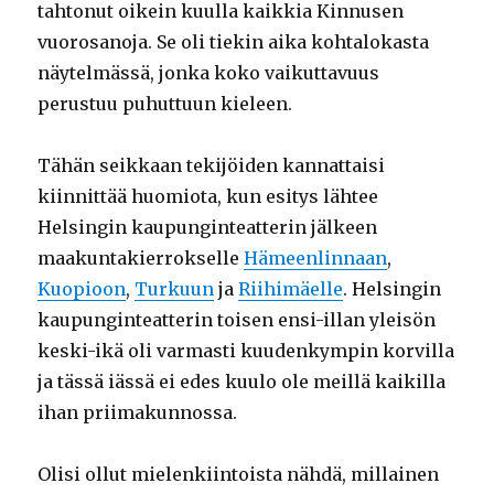
tahtonut oikein kuulla kaikkia Kinnusen
vuorosanoja. Se oli tiekin aika kohtalokasta
näytelmässä, jonka koko vaikuttavuus
perustuu puhuttuun kieleen.
Tähän seikkaan tekijöiden kannattaisi
kiinnittää huomiota, kun esitys lähtee
Helsingin kaupunginteatterin jälkeen
maakuntakierrokselle
Hämeenlinnaan
,
Kuopioon
,
Turkuun
ja
Riihimäelle
. Helsingin
kaupunginteatterin toisen ensi-illan yleisön
keski-ikä oli varmasti kuudenkympin korvilla
ja tässä iässä ei edes kuulo ole meillä kaikilla
ihan priimakunnossa.
Olisi ollut mielenkiintoista nähdä, millainen