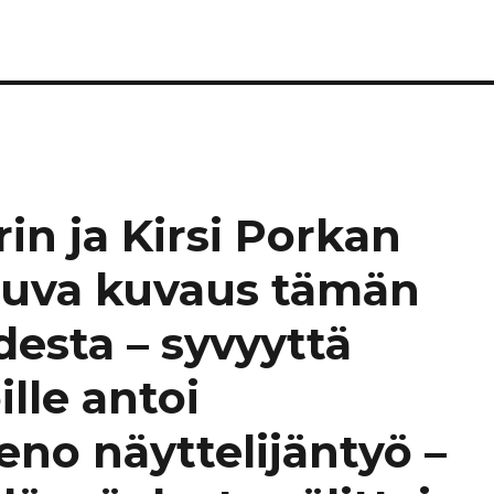
a
n ja Kirsi Porkan
uva kuvaus tämän
desta – syvyyttä
lle antoi
no näyttelijäntyö –