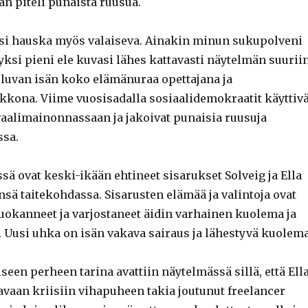
än piteli punaista ruusua.
tsi hauska myös valaiseva. Ainakin minun sukupolveni
yksi pieni ele kuvasi lähes kattavasti näytelmän suurii
luvan isän koko elämänuraa opettajana ja
ikkona. Viime vuosisadalla sosiaalidemokraatit käyttivä
aalimainonnassaan ja jakoivat punaisia ruusuja
ssa.
ä ovat keski-ikään ehtineet sisarukset Solveig ja Ella
sä taitekohdassa. Sisarusten elämää ja valintoja ovat
kanneet ja varjostaneet äidin varhainen kuolema ja
s. Uusi uhka on isän vakava sairaus ja lähestyvä kuolema
iseen perheen tarina avattiin näytelmässä sillä, että Ell
avaan kriisiin vihapuheen takia joutunut freelancer