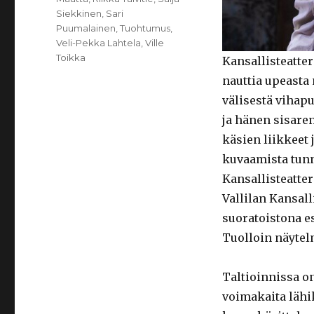
Siekkinen
,
Sari
Puumalainen
,
Tuohtumus
,
Veli-Pekka Lahtela
,
Ville
Toikka
Kansallisteatte
nauttia upeasta
välisestä vihap
ja hänen sisaren
käsien liikkeet
kuvaamista tunn
Kansallisteatte
Vallilan Kansall
suoratoistona es
Tuolloin näytelm
Taltioinnissa o
voimakaita lähik