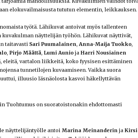
 tarjoamia mahdollisuuksia. Kuvakulmien vaihdot toiv
an elokuvailmaisusta tututun elementin, leikkauksen.
inomaista työtä. Lähikuvat antoivat myös tallenteen
n kuvakulman näyttelijän työhön. Lähikuvat näyttivät,
n taitavasti
Sari Puumalainen
,
Anna-Maija Tuokko
,
alo
,
Pirjo Määttä
,
Lumi Aunio
ja
Harri Nousiainen
ä, eleitä, vartalon liikkeitä, koko fyysisen esittäminen
mojensa tunnetilojen kuvaamiseen. Vaikka suora
uttui, illuusio läsnäolosta kasvoi häkellyttävän
rin Tuohtumus on suoratoistonakin ehdottomasti
le näyttelijäntyölle antoi
Marina Meinanderin
ja
Kirsi