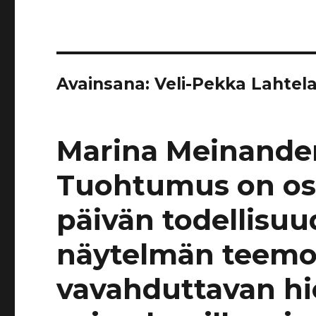
Avainsana:
Veli-Pekka Lahtel
Marina Meinanderi
Tuohtumus on os
päivän todellisuu
näytelmän teemoi
vavahduttavan hie