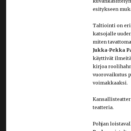
kuvankäsittelyn
esitykseen muka
Taltiointi on er
katsojalle uude
miten tavattoma
Jukka-Pekka P
käyttivät ilmeit
kirjoa roolihah
vuorovaikutus pu
voimakkaaksi.
Kansallisteatte
teatteria.
Pohjan loistaval