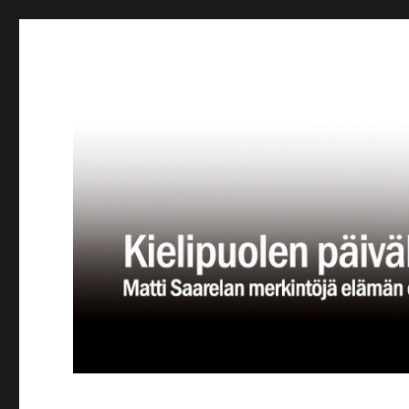
Kielipuolen päiväkirja
Teatteriblogi