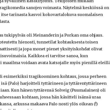
 ja syvällinen käsikirjoitus. Tekijöiden mukaan
ragikomedia sanojen voimasta. Näytelmä keskiössä on
 itse tarinasta kasvoi kokovartalokuva suomalaisen
asta.
s tukipylväs oli Meinanderin ja Porkan oma ohjaus.
oteutettu hienosti, tunnetilat kohtauksesta toisen
attisesti ja jopa monet pienet yksityiskohdat olivat
isuvoimaisia. Kaikkea ei tarvitse sanoa, kun
 maailma voidaan avata katsojalle myös pienillä eleillä
li esimerkiksi tragikoominen kohtaus, jossa perheen
isä (Palo) harjoitteli tyttärineen ja tyttärentyttärineen
siaan. Kun hänen tyttärensä Solveig (Puumalainen) oli
uheessaan kohtaan, jossa hän käsitteli isänsä uraa
kassa, arkussa makaava Palo nosti ylös oikean (!)