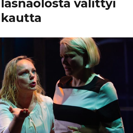
läsnäolosta välittyi
 kautta