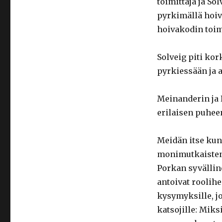
toimittaja ja So
pyrkimällä hoiv
hoivakodin toim
Solveig piti ko
pyrkiessään ja a
Meinanderin ja
erilaisen puhee
Meidän itse kun
monimutkaisten
Porkan syvälline
antoivat roolihe
kysymyksille, jo
katsojille: Mik