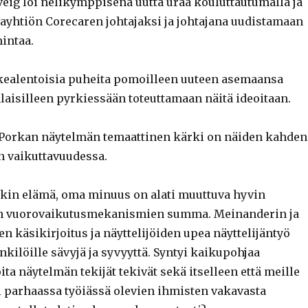
lveig loi nelikymppisenä uutta uraa kouluttautumalla ja
ayhtiön Corecaren johtajaksi ja johtajana uudistamaan
intaa.
rkealentoisia puheita pomoilleen uuteen asemaansa
laisilleen pyrkiessään toteuttamaan näitä ideoitaan.
 Porkan näytelmän temaattinen kärki on näiden kahden
n vaikuttavuudessa.
kin elämä, oma minuus on alati muuttuva hyvin
 vuorovaikutusmekanismien summa. Meinanderin ja
n käsikirjoitus ja näyttelijöiden upea näyttelijäntyö
nkilöille sävyjä ja syvyyttä. Syntyi kaikupohjaa
ita näytelmän tekijät tekivät sekä itselleen että meille
si parhaassa työiässä olevien ihmisten vakavasta