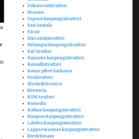
Dokumenttiteatteri
Draama
Espoon kaupunginteatteri
Essi Santala
aa
Farssi
Harrastajateatteri
e
Helsingin kaupunginteatteri
Kaj Gynther
Kajaanin kaupunginteatteri
en
Kansallisteatteri
Kauas pilvet karkaava
Kesäteatteri
Klockriketeatern
klovneria
KOM-teatteri
Komedia
Kotkan kaupunginteatteri
Kuopion Kaupunginteatteri
Lahden kaupunginteatteri
Lappeenrannan kaupunginteatteri
livestriimaus