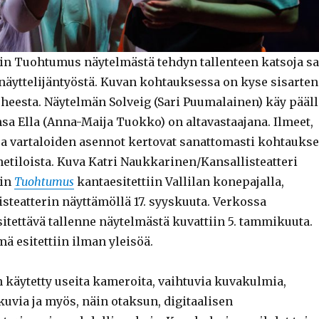
rin Tuohtumus näytelmästä tehdyn tallenteen katsoja s
 näyttelijäntyöstä. Kuvan kohtauksessa on kyse sisarten
uheesta. Näytelmän Solveig (Sari Puumalainen) käy pääll
sa Ella (Anna-Maija Tuokko) on altavastaajana. Ilmeet,
 ja vartaloiden asennot kertovat sanattomasti kohtauks
etiloista. Kuva Katri Naukkarinen/Kansallisteatteri
rin
Tuohtumus
kantaesitettiin Vallilan konepajalla,
isteatterin näyttämöllä 17. syyskuuta. Verkossa
itettävä tallenne näytelmästä kuvattiin 5. tammikuuta.
ä esitettiin ilman yleisöä.
n käytetty useita kameroita, vaihtuvia kuvakulmia,
uvia ja myös, näin otaksun, digitaalisen