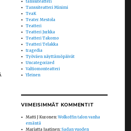
tanssiteatteri
Tanssiteatteri Minimi
TeaK
Teater Mestola
Teatteri
Teatteri Jurkka
Teatteri Takomo
Teatteri Telakka
tragedia
Työväen näyttämöpäivät
Uncategorized
Valtiomonteatteri
.
Yleinen
VIIMEISIMMÄT KOMMENTIT
Matti J Kuronen
:
Wolkoffin talon vanha
emäntä
Marjatta Jaatinen
:
Sadan vuoden