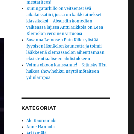
mestariteos!
Kuningatarhillo on veitsenterävä
aikalaissatiiri, jossa on kaikki ainekset
klassikoksi – Absurdin komedian
vaikeassa lajissa Antti Mikkola on Leea
Klemolan veroinen virtuoosi
Susanna Leinosen Pain Killer ylistää
fyysisen läsnäolon kauneutta ja toimii
lääkkeenä olemassaolon aiheuttamaan
eksistentiaaliseen ahdistukseen
Voima olkoon kanssanne! – Nijinsky III:n
huikea show hehkui näyttämötaiteen
ydinlämpöä
KATEGORIAT
Aki Kaurismäki
Anne Hannula
Ari Ismälä