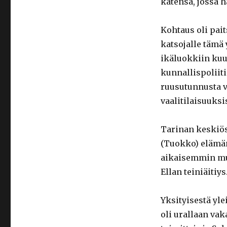
kätensä, jossa h
Kohtaus oli pai
katsojalle tämä 
ikäluokkiin kuu
kunnallispoliit
ruusutunnusta v
vaalitilaisuuksi
Tarinan keskiöss
(Tuokko) elämän
aikaisemmin muo
Ellan teiniäitiy
Yksityisestä yle
oli urallaan vak