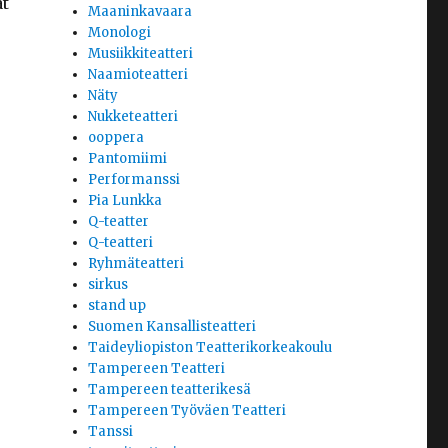
at
Maaninkavaara
Monologi
Musiikkiteatteri
Naamioteatteri
Näty
Nukketeatteri
ooppera
Pantomiimi
Performanssi
Pia Lunkka
Q-teatter
Q-teatteri
Ryhmäteatteri
sirkus
stand up
Suomen Kansallisteatteri
Taideyliopiston Teatterikorkeakoulu
Tampereen Teatteri
Tampereen teatterikesä
Tampereen Työväen Teatteri
Tanssi