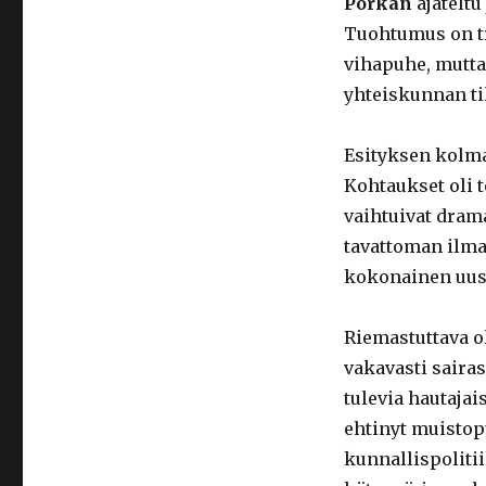
Porkan
ajateltu
Tuohtumus on t
vihapuhe, mutta
yhteiskunnan til
Esityksen kolma
Kohtaukset oli t
vaihtuivat drama
tavattoman ilma
kokonainen uusi
Riemastuttava o
vakavasti sairas 
tulevia hautajai
ehtinyt muistop
kunnallispolitii