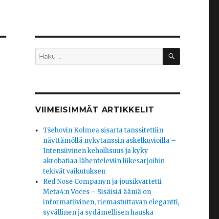
HAKU
Etsi:
VIIMEISIMMÄT ARTIKKELIT
Tšehovin Kolmea sisarta tanssitettiin
näyttämöllä nykytanssin askelkuvioilla –
Intensiivinen kehollisuus ja kyky
akrobatiaa lähenteleviin liikesarjoihin
tekivät vaikutuksen
Red Nose Companyn ja jousikvartetti
Meta4:n Voces – Sisäisiä ääniä on
informatiivinen, riemastuttavan elegantti,
syvällinen ja sydämellisen hauska