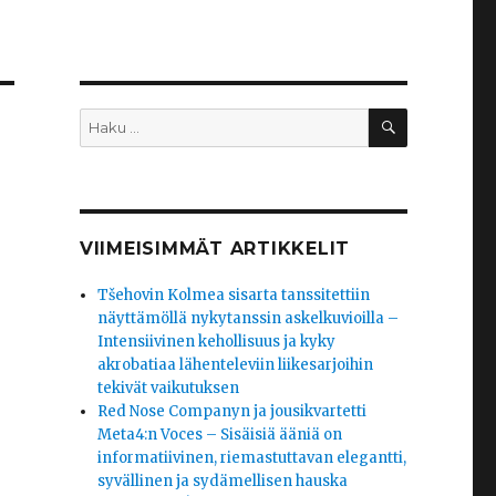
HAKU
Etsi:
VIIMEISIMMÄT ARTIKKELIT
Tšehovin Kolmea sisarta tanssitettiin
näyttämöllä nykytanssin askelkuvioilla –
Intensiivinen kehollisuus ja kyky
akrobatiaa lähenteleviin liikesarjoihin
tekivät vaikutuksen
Red Nose Companyn ja jousikvartetti
Meta4:n Voces – Sisäisiä ääniä on
informatiivinen, riemastuttavan elegantti,
syvällinen ja sydämellisen hauska