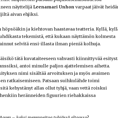
ineen näyttelijä
Leenamari Unhon
varpaat jäivät heidä
iltä aivan ehjiksi.
 höpsöäkin ja kiehtovan haastavaa teatteria. Kyllä, kyll
 vauhdikasta tekemistä, että kukaan näyttämön kolmesta
tainnut selvitä ensi-illasta ilman pieniä kolhuja.
täisikö tätä kuvataiteeseen vahvasti kiinnittyvää esityst
nssiksi, antoi minulle paljon ajattelemisen aihetta.
esityksen nimi sisältää arvoituksen ja myös avaimen
en ratkaisemiseen. Patsaan suihkulähde toimi
sitä kehystänyt allas ollut tyhjä, vaan vettä roiskui
henkiin heränneiden figuurien riehakkaissa
Agora – kaksi merenneitoa tyhjässä altaassa
?