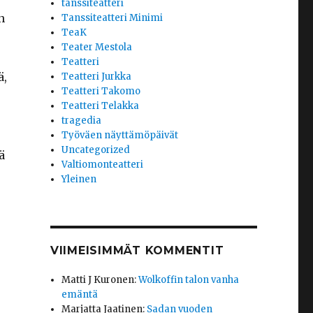
tanssiteatteri
n
Tanssiteatteri Minimi
TeaK
Teater Mestola
Teatteri
ä,
Teatteri Jurkka
Teatteri Takomo
Teatteri Telakka
tragedia
Työväen näyttämöpäivät
Uncategorized
ä
Valtiomonteatteri
Yleinen
VIIMEISIMMÄT KOMMENTIT
Matti J Kuronen
:
Wolkoffin talon vanha
emäntä
Marjatta Jaatinen
:
Sadan vuoden