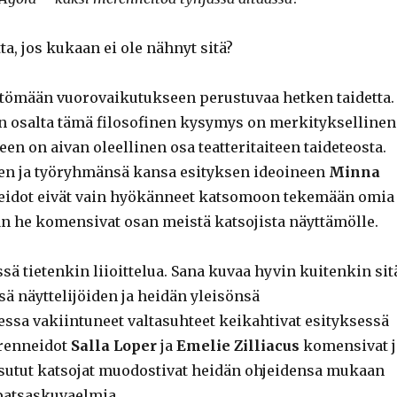
ta, jos kukaan ei ole nähnyt sitä?
ittömään vuorovaikutukseen perustuvaa hetken taidetta.
in osalta tämä filosofinen kysymys on merkityksellinen
een on aivan oleellinen osa teatteritaiteen taideteosta.
en ja työryhmänsä kansa esityksen ideoineen
Minna
idot eivät vain hyökänneet katsomoon tekemään omia
aan he komensivat osan meistä katsojista näyttämölle.
ä tietenkin liioittelua. Sana kuvaa hyvin kuitenkin sit
ä näyttelijöiden ja heidän yleisönsä
ssa vakiintuneet valtasuhteet keikahtivat esityksessä
erenneidot
Salla Loper
ja
Emelie Zilliacus
komensivat j
sutut katsojat muodostivat heidän ohjeidensa mukaan
 patsaskuvaelmia.