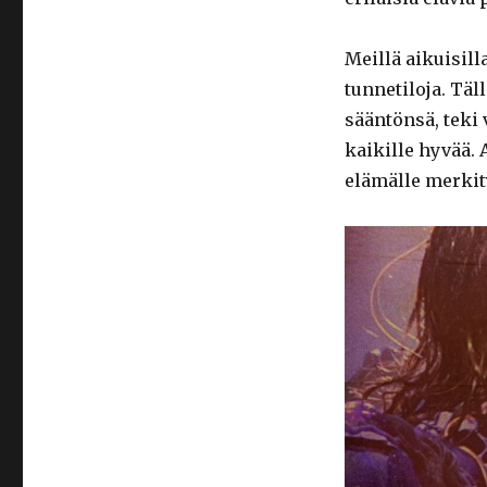
Meillä aikuisill
tunnetiloja. Täl
sääntönsä, teki 
kaikille hyvää. 
elämälle merkity