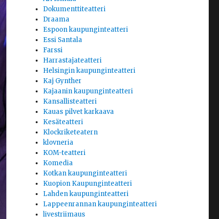
Dokumenttiteatteri
Draama
Espoon kaupunginteatteri
Essi Santala
Farssi
Harrastajateatteri
Helsingin kaupunginteatteri
Kaj Gynther
Kajaanin kaupunginteatteri
Kansallisteatteri
Kauas pilvet karkaava
Kesäteatteri
Klockriketeatern
klovneria
KOM-teatteri
Komedia
Kotkan kaupunginteatteri
Kuopion Kaupunginteatteri
Lahden kaupunginteatteri
Lappeenrannan kaupunginteatteri
livestriimaus