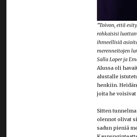
”Toivon, että esit
rohkaisisi luotta
ihmeellisiä asioit
merenneitojen lu
Salla Loper ja Em
Alussa oli hava
alustalle istute
henkiin. Heidän
joita he voisiv
Sitten tunnelma
olennot olivat 
sadun pieniä me
Kaupunginteatter