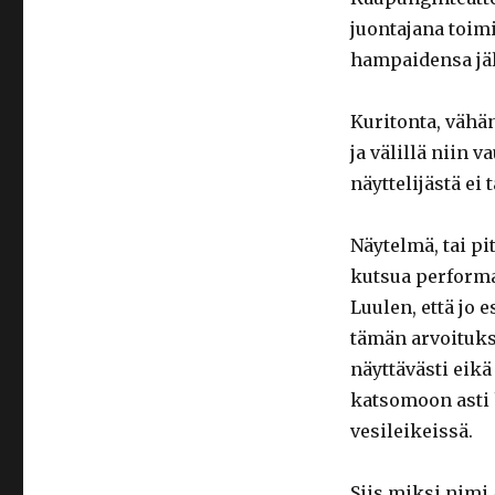
juontajana toim
hampaidensa jälj
Kuritonta, vähän
ja välillä niin
näyttelijästä ei 
Näytelmä, tai pi
kutsua performa
Luulen, että jo 
tämän arvoituks
näyttävästi eikä 
katsomoon asti 
vesileikeissä.
Siis miksi nimi