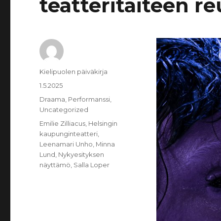
teatteritaiteen r
Kirjoittaja
Kielipuolen päiväkirja
Julkaistu
1.5.2025
Kategoriat
Draama
,
Performanssi
,
Uncategorized
Avainsanat
Emilie Zilliacus
,
Helsingin
kaupunginteatteri
,
Leenamari Unho
,
Minna
Lund
,
Nykyesityksen
näyttämö
,
Salla Loper