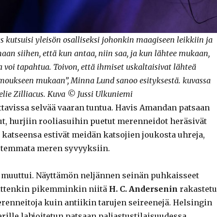
ys kutsuisi yleisön osalliseksi johonkin maagiseen leikkiin ja
maan siihen, että kun antaa, niin saa, ja kun lähtee mukaan,
a voi tapahtua. Toivon, että ihmiset uskaltaisivat lähteä
moukseen mukaan”, Minna Lund sanoo esityksestä. kuvassa
elie Zilliacus. Kuva © Jussi Ulkuniemi
ittavissa selvää vaaran tuntua. Havis Amandan patsaan
tut, hurjiin rooliasuihin puetut merenneidot heräsivät
 katseensa estivät meidän katsojien joukosta uhreja,
at temmata meren syvyyksiin.
 muuttui. Näyttämön neljännen seinän puhkaisseet
sittenkin pikemminkin niitä
H. C. Andersenin
rakastet
renneitoja kuin antiikin tarujen seireenejä. Helsingin
ille lahjoitetun patsaan paljastustilaisuudessa