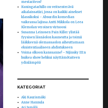
mestariteos!
Kuningatarhillo on veitsenterävä
aikalaissatiiri, jossa on kaikki ainekset
klassikoksi – Absurdin komedian
vaikeassa lajissa Antti Mikkola on Leea
Klemolan veroinen virtuoosi
Susanna Leinosen Pain Killer ylistää
fyysisen läsnäolon kauneutta ja toimii
lääkkeenä olemassaolon aiheuttamaan
eksistentiaaliseen ahdistukseen
Voima olkoon kanssanne! – Nijinsky III:n
huikea show hehkui näyttämötaiteen
ydinlämpöä
KATEGORIAT
Aki Kaurismäki
Anne Hannula
Ari Ismälä