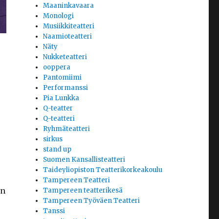
Maaninkavaara
Monologi
Musiikkiteatteri
Naamioteatteri
Näty
Nukketeatteri
ooppera
Pantomiimi
Performanssi
Pia Lunkka
Q-teatter
Q-teatteri
Ryhmäteatteri
sirkus
stand up
Suomen Kansallisteatteri
Taideyliopiston Teatterikorkeakoulu
Tampereen Teatteri
un
Tampereen teatterikesä
Tampereen Työväen Teatteri
Tanssi