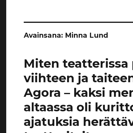
Avainsana:
Minna Lund
Miten teatterissa
viihteen ja taitee
Agora – kaksi me
altaassa oli kuri
ajatuksia herättä