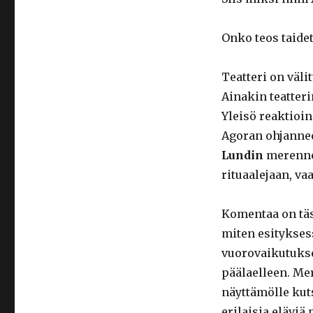
Onko teos taidet
Teatteri on väl
Ainakin teatter
Yleisö reaktioin
Agoran ohjanne
Lundin
merenne
rituaalejaan, v
Komentaa on täss
miten esityksess
vuorovaikutukse
päälaelleen. M
näyttämölle kut
erilaisia eläviä