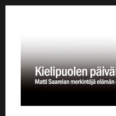
Kielipuolen päiväkirja
Teatteriblogi