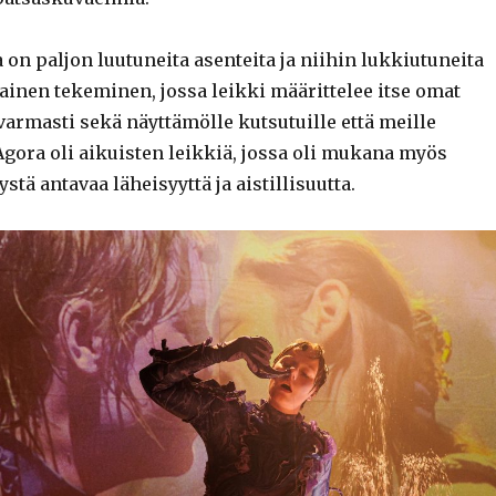
a on paljon luutuneita asenteita ja niihin lukkiutuneita
lainen tekeminen, jossa leikki määrittelee itse omat
varmasti sekä näyttämölle kutsutuille että meille
Agora oli aikuisten leikkiä, jossa oli mukana myös
stä antavaa läheisyyttä ja aistillisuutta.