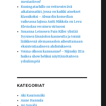
mestariteos!
Kuningatarhillo on veitsenterävä
aikalaissatiiri, jossa on kaikki ainekset
klassikoksi – Absurdin komedian
vaikeassa lajissa Antti Mikkola on Leea
Klemolan veroinen virtuoosi
Susanna Leinosen Pain Killer ylistää
fyysisen läsnäolon kauneutta ja toimii
lääkkeenä olemassaolon aiheuttamaan
eksistentiaaliseen ahdistukseen
Voima olkoon kanssanne! – Nijinsky III:n
huikea show hehkui näyttämötaiteen
ydinlämpöä
KATEGORIAT
Aki Kaurismäki
Anne Hannula
ä
Ari Ismälä