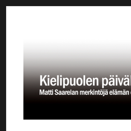
Kielipuolen päiväkirja
Teatteriblogi