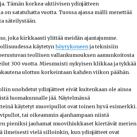
ja. Tämän korkea-aktiivisen ydinjätteen
a on satatuhatta vuotta. Tuossa ajassa mälli menettää
a säteilystään.
mo, joka kirkkaasti ylittää meidän ajantajumme.
ollisuudessa käytetyn
höyrykoneen
ja teknisiin
 perustuvan teollisen vallankumouksen aamunkoitosta
eilut 300 vuotta. Miesmuisti nykyisen klikkaa ja tykkää
akautena ulottuu korkeintaan kahden viikon päähän.
liin unohdetut ydinjätteet eivät kuitenkaan ole ainoa
istä luomakunnalle jää. Näytelmässä
teinä käytetyt muovipullot ovat toinen hyvä esimerkki.
ipullot, tai oikeammin ajanhampaan niistä
n pieniksi jauhamat muovihiukkaset kiertävät merien
ilmeisesti vielä silloinkin, kun ydinjätteet ovat