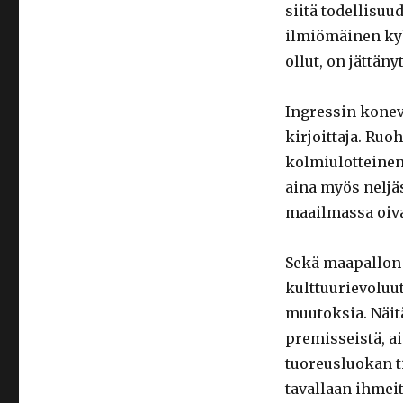
siitä todellisuu
ilmiömäinen kyk
ollut, on jättäny
Ingressin konev
kirjoittaja. Ruo
kolmiulotteinen
aina myös neljä
maailmassa oiva
Sekä maapallon 
kulttuurievoluu
muutoksia. Näit
premisseistä, ai
tuoreusluokan t
tavallaan ihmeit