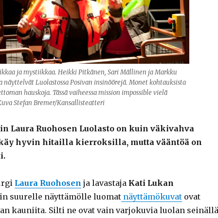
kkaa ja mystiikkaa. Heikki Pitkänen, Sari Mällinen ja Markku
 näyttelvät Luolastossa Posivan insinöörejä. Monet kohtauksista
ettoman hauskoja. Tässä vaiheessa mission impossible vielä
 Kuva Stefan Bremer/Kansallisteatteri
in Laura Ruohosen Luolasto on kuin väkivahva
 käy hyvin hitailla kierroksilla, mutta vääntöä on
i.
urgi
Laura Ruohosen
ja lavastaja
Kati Lukan
rin suurelle näyttämölle luomat
näyttämökuvat
ovat
van kauniita. Silti ne ovat vain varjokuvia luolan seinäll