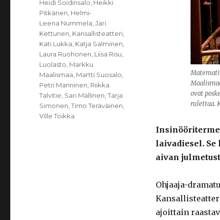
Heidi Soidinsalo
,
Heikki
Pitkänen
,
Helmi‐
Leena Nummela
,
Jari
Kettunen
,
Kansallisteatteri
,
Kati Lukka
,
Katja Salminen
,
Laura Ruohonen
,
Liisa Risu
,
Luolasto
,
Markku
Matematii
Maalismaa
,
Martti Suosalo
,
Maalismaa
Petri Manninen
,
Riikka
ovat posk
Talvitie
,
Sari Mällinen
,
Tarja
rulettaa.
Simonen
,
Timo Teräväinen
,
Ville Toikka
Insinööriterme
laivadiesel. Se
aivan julmetust
Ohjaaja-dramat
Kansallisteatte
ajoittain raasta