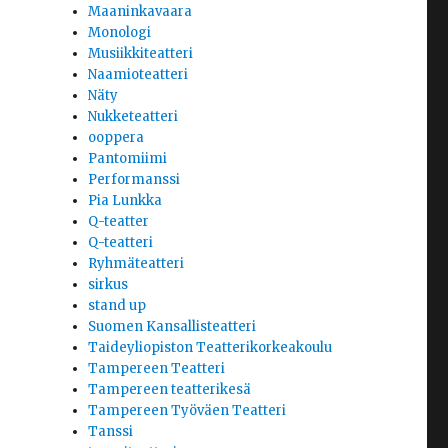
Maaninkavaara
Monologi
Musiikkiteatteri
Naamioteatteri
Näty
Nukketeatteri
ooppera
Pantomiimi
Performanssi
Pia Lunkka
Q-teatter
Q-teatteri
Ryhmäteatteri
sirkus
stand up
Suomen Kansallisteatteri
Taideyliopiston Teatterikorkeakoulu
Tampereen Teatteri
Tampereen teatterikesä
Tampereen Työväen Teatteri
Tanssi