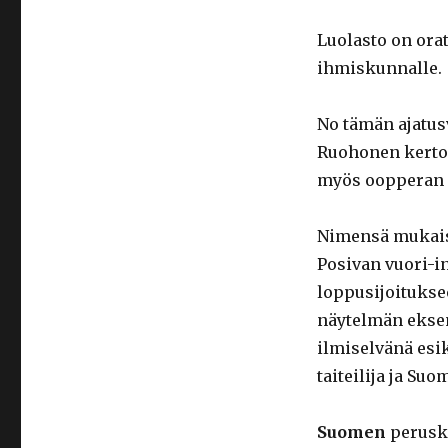
Luolasto on ora
ihmiskunnalle.
No tämän ajatusv
Ruohonen kertoo
myös oopperan l
Nimensä mukaise
Posivan vuori-i
loppusijoituksee
näytelmän ekse
ilmiselvänä esi
taiteilija ja S
Suomen
peruska