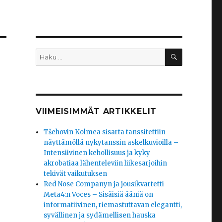
HAKU
Etsi:
VIIMEISIMMÄT ARTIKKELIT
Tšehovin Kolmea sisarta tanssitettiin
näyttämöllä nykytanssin askelkuvioilla –
Intensiivinen kehollisuus ja kyky
akrobatiaa lähenteleviin liikesarjoihin
tekivät vaikutuksen
Red Nose Companyn ja jousikvartetti
Meta4:n Voces – Sisäisiä ääniä on
informatiivinen, riemastuttavan elegantti,
syvällinen ja sydämellisen hauska