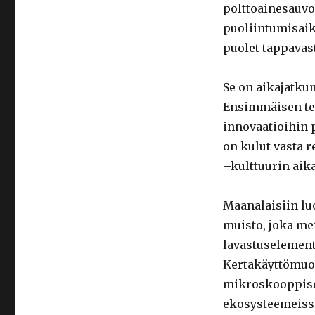
polttoainesauvo
puoliintumisaik
puolet tappavast
Se on aikajatku
Ensimmäisen te
innovaatioihin
on kulut vasta r
–kulttuurin aik
Maanalaisiin luo
muisto, joka me
lavastuselement
Kertakäyttömuov
mikroskooppise
ekosysteemeissä 