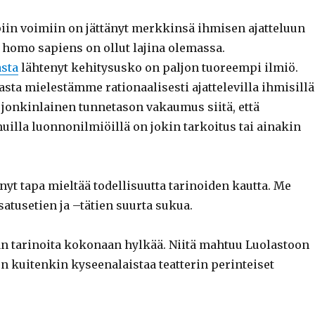
n voimiin on jättänyt merkkinsä ihmisen ajatteluun
 homo sapiens on ollut lajina olemassa.
asta
lähtenyt kehitysusko on paljon tuoreempi ilmiö.
sta mielestämme rationaalisesti ajattelevilla ihmisillä
 jonkinlainen tunnetason vakaumus siitä, että
muilla luonnonilmiöillä on jokin tarkoitus tai ainakin
nyt tapa mieltää todellisuutta tarinoiden kautta. Me
atusetien ja –tätien suurta sukua.
 tarinoita kokonaan hylkää. Niitä mahtuu Luolastoon
 kuitenkin kyseenalaistaa teatterin perinteiset