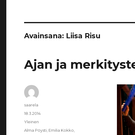
Avainsana:
Liisa Risu
Ajan ja merkityst
Kirjoittaja
saarela
Julkaistu
18.3.2014
Kategoriat
Yleinen
Avainsanat
Alma Pöysti
,
Emilia Kokko
,