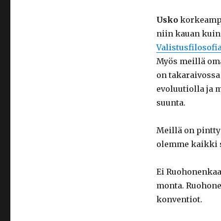
Usko
korkeampii
niin kauan kuin
Valistusfilosofi
Myös meillä oma
on takaraivossa
evoluutiolla ja 
suunta.
Meillä on pintty
olemme kaikki s
Ei Ruohonenkaan
monta. Ruohonen
konventiot.