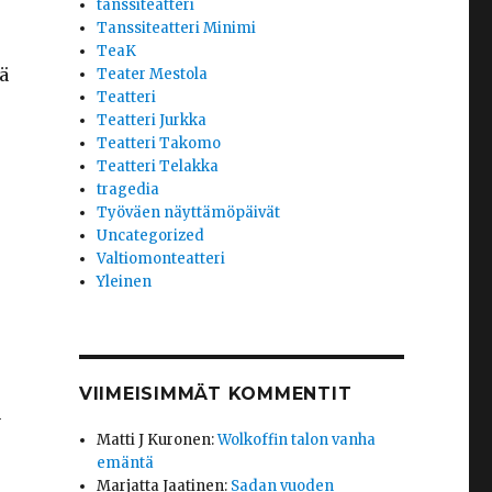
tanssiteatteri
Tanssiteatteri Minimi
TeaK
ä
Teater Mestola
Teatteri
Teatteri Jurkka
Teatteri Takomo
Teatteri Telakka
tragedia
Työväen näyttämöpäivät
Uncategorized
Valtiomonteatteri
Yleinen
VIIMEISIMMÄT KOMMENTIT
n
Matti J Kuronen
:
Wolkoffin talon vanha
emäntä
Marjatta Jaatinen
:
Sadan vuoden