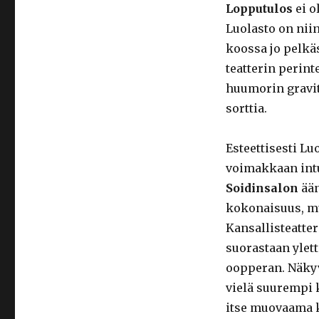
Lopputulos
ei o
Luolasto on nii
koossa jo pelkä
teatterin perin
huumorin gravita
sorttia.
Esteettisesti Lu
voimakkaan intu
Soidinsalon
ään
kokonaisuus, mu
Kansallisteatte
suorastaan ylet
oopperan. Näky
vielä suurempi 
itse muovaama k