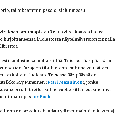
torio, tai oikeammin passio, sielunmessu
iruksen tartuntapistettä ei tarvitse kaukaa hakea.
 kirjoittaneensa Luolastosta näytelmäversion rinnalla
ibrettoa.
sti Luolastossa luolia riittää. Toisessa ääripäässä on
nsinöörien Eurajoen Olkiluotoon louhima ydinjätteen
n tarkoitettu luolasto. Toisessa ääripäässä on
ntrikko Kyy Punainen (
Petri Manninen
), jonka
kuvana on ollut reilut kolme vuotta sitten edesmennyt
uomenlinnan opas
Ior Bock
.
llioon on tarkoitus haudata ydinvoimaloiden käytettyj