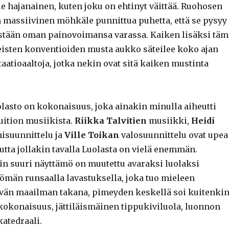
le hajanainen, kuten joku on ehtinyt väittää. Ruohosen
n massiivinen möhkäle punnittua puhetta, että se pysyy
stään oman painovoimansa varassa. Kaiken lisäksi täm
teisten konventioiden musta aukko säteilee koko ajan
atioaaltoja, jotka nekin ovat sitä kaiken mustinta
olasto on kokonaisuus, joka ainakin minulla aiheutti
ition musiikista.
Riikka Talvitien
musiikki,
Heidi
isuunnittelu ja
Ville Toikan
valosuunnittelu ovat upea
tta jollakin tavalla Luolasta on vielä enemmän.
rin suuri näyttämö on muutettu avaraksi luolaksi
tömän runsaalla lavastuksella, joka tuo mieleen
vän maailman takana, pimeyden keskellä soi kuitenki
kokonaisuus, jättiläismäinen tippukiviluola, luonnon
atedraali.