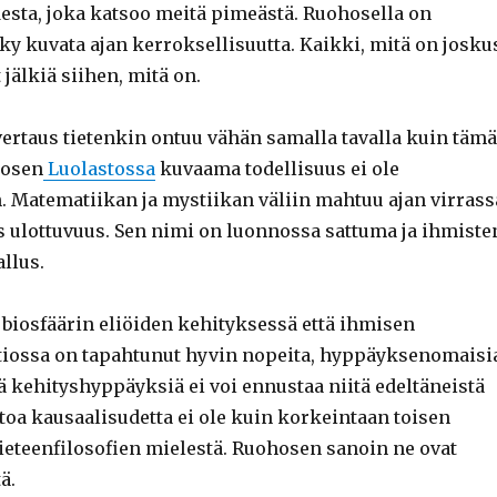
desta, joka katsoo meitä pimeästä. Ruohosella on
y kuvata ajan kerroksellisuutta. Kaikki, mitä on josku
t jälkiä siihen, mitä on.
ertaus tietenkin ontuu vähän samalla tavalla kuin täm
hosen
Luolastossa
kuvaama todellisuus ei ole
. Matematiikan ja mystiikan väliin mahtuu ajan virrass
s ulottuvuus. Sen nimi on luonnossa sattuma ja ihmiste
llus.
biosfäärin eliöiden kehityksessä että ihmisen
tiossa on tapahtunut hyvin nopeita, hyppäyksenomaisi
ä kehityshyppäyksiä ei voi ennustaa niitä edeltäneistä
toa kausaalisudetta ei ole kuin korkeintaan toisen
ieteenfilosofien mielestä. Ruohosen sanoin ne ovat
ä.