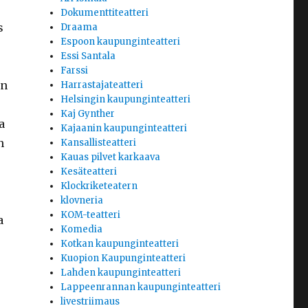
Dokumenttiteatteri
s
Draama
Espoon kaupunginteatteri
Essi Santala
Farssi
än
Harrastajateatteri
Helsingin kaupunginteatteri
Kaj Gynther
a
Kajaanin kaupunginteatteri
n
Kansallisteatteri
Kauas pilvet karkaava
Kesäteatteri
Klockriketeatern
klovneria
KOM-teatteri
a
Komedia
Kotkan kaupunginteatteri
Kuopion Kaupunginteatteri
Lahden kaupunginteatteri
Lappeenrannan kaupunginteatteri
livestriimaus