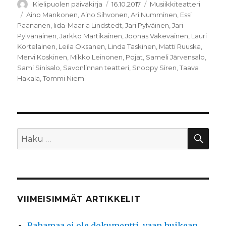
Kirjoittaja
Julkaistu
Kategoriat
Kielipuolen päiväkirja
16.10.2017
Musiikkiteatteri
Avainsanat
Aino Mankonen
,
Aino Sihvonen
,
Ari Numminen
,
Essi
Paananen
,
Iida-Maaria Lindstedt
,
Jari Pylväinen
,
Jari
Pylvänäinen
,
Jarkko Martikainen
,
Joonas Väkeväinen
,
Lauri
Kortelainen
,
Leila Oksanen
,
Linda Taskinen
,
Matti Ruuska
,
Mervi Koskinen
,
Mikko Leinonen
,
Pojat
,
Sameli Järvensalo
,
Sami Sinisalo
,
Savonlinnan teatteri
,
Snoopy Siren
,
Taava
Hakala
,
Tommi Niemi
HA
Etsi:
VIIMEISIMMÄT ARTIKKELIT
Rahamaa ei ole dokumentti, vaan huikean