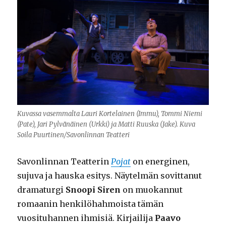
Kuvassa vasemmalta Lauri Kortelainen (Immu), Tommi Niemi
(Pate), Jari Pylvänäinen (Urkki) ja Matti Ruuska (Jake). Kuva
Soila Puurtinen/Savonlinnan Teatteri
Savonlinnan Teatterin
Pojat
on energinen,
sujuva ja hauska esitys. Näytelmän sovittanut
dramaturgi
Snoopi Siren
on muokannut
romaanin henkilöhahmoista tämän
vuosituhannen ihmisiä. Kirjailija
Paavo