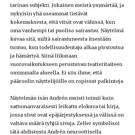
tarinan subjekti. Jokainen meistä ymmärtää, ja
nykyisin yhä useammat tietävät
kokemuksesta, että vitsit ovat vähissä, kun
oma vanhempi tai puoliso sairastuu. Näytelmä
kuvaa sitä, miltä sairastuneesta itsestään
tuntuu, kun todellisuudentaju alkaa pirstoutua
ja hämärtyä. Siinä liikutaan
vuorovaikutukseen perustuvan teatteritaiteen
omimmalla alueella. Ei siis ihme, että
pääroolin näyttelijöille on ropissut palkintoja.
Näytelmän isän Andrén muisti toimii kuin
sattumanvaraisesti leikattu elokuva tai kirja,
jossa sivut ovat epäjärjestyksessä ja välissä on
valtava määrä tyhjiä sivuja. Zeller symbolisoi
tätä ahdistusta Andrén neuroottisella