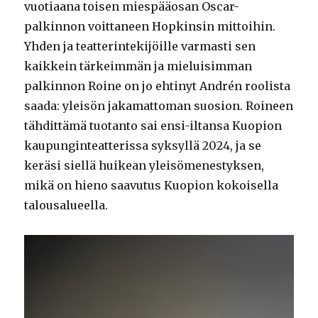
vuotiaana toisen miespääosan Oscar-
palkinnon voittaneen Hopkinsin mittoihin.
Yhden ja teatterintekijöille varmasti sen
kaikkein tärkeimmän ja mieluisimman
palkinnon Roine on jo ehtinyt Andrén roolista
saada: yleisön jakamattoman suosion. Roineen
tähdittämä tuotanto sai ensi-iltansa Kuopion
kaupunginteatterissa syksyllä 2024, ja se
keräsi siellä huikean yleisömenestyksen,
mikä on hieno saavutus Kuopion kokoisella
talousalueella.