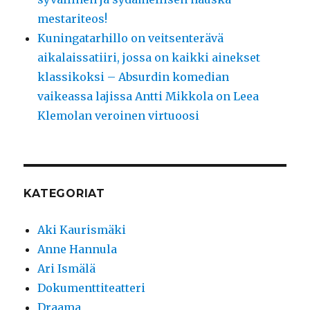
mestariteos!
Kuningatarhillo on veitsenterävä
aikalaissatiiri, jossa on kaikki ainekset
klassikoksi – Absurdin komedian
vaikeassa lajissa Antti Mikkola on Leea
Klemolan veroinen virtuoosi
KATEGORIAT
Aki Kaurismäki
Anne Hannula
Ari Ismälä
Dokumenttiteatteri
Draama