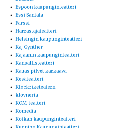
Espoon kaupunginteatteri
Essi Santala
Farssi
Harrastajateatteri
Helsingin kaupunginteatteri
Kaj Gynther
Kajaanin kaupunginteatteri
Kansallisteatteri
Kauas pilvet karkaava
Kesäteatteri
Klockriketeatern
klovneria
KOM-teatteri
Komedia
Kotkan kaupunginteatteri
Kuopion Kaupunginteatteri