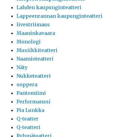
Lahden kaupunginteatteri
Lappeenrannan kaupunginteatteri
livestriimaus
Maaninkavaara
Monologi
Musiikkiteatteri
Naamioteatteri
Näty
Nukketeatteri
ooppera
Pantomiimi
Performanssi
Pia Lunkka
Q-teatter
Q-teatteri
Ryhmäteatteri