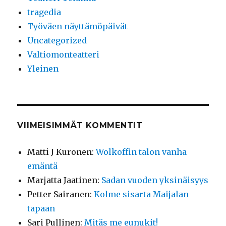
tragedia
Työväen näyttämöpäivät
Uncategorized
Valtiomonteatteri
Yleinen
VIIMEISIMMÄT KOMMENTIT
Matti J Kuronen
:
Wolkoffin talon vanha
emäntä
Marjatta Jaatinen
:
Sadan vuoden yksinäisyys
Petter Sairanen
:
Kolme sisarta Maijalan
tapaan
Sari Pullinen
:
Mitäs me eunukit!