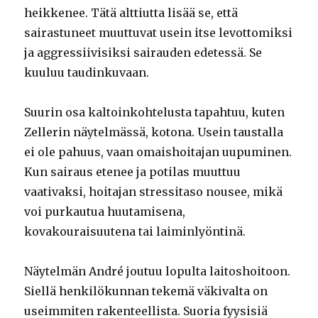
heikkenee. Tätä alttiutta lisää se, että
sairastuneet muuttuvat usein itse levottomiksi
ja aggressiivisiksi sairauden edetessä. Se
kuuluu taudinkuvaan.
Suurin osa kaltoinkohtelusta tapahtuu, kuten
Zellerin näytelmässä, kotona. Usein taustalla
ei ole pahuus, vaan omaishoitajan uupuminen.
Kun sairaus etenee ja potilas muuttuu
vaativaksi, hoitajan stressitaso nousee, mikä
voi purkautua huutamisena,
kovakouraisuutena tai laiminlyöntinä.
Näytelmän André joutuu lopulta laitoshoitoon.
Siellä henkilökunnan tekemä väkivalta on
useimmiten rakenteellista. Suoria fyysisiä