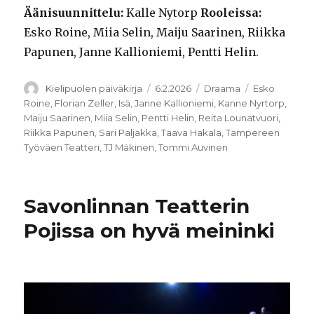
Äänisuunnittelu:
Kalle Nytorp
Rooleissa:
Esko Roine, Miia Selin, Maiju Saarinen, Riikka
Papunen, Janne Kallioniemi, Pentti Helin.
Kirjoittaja
Julkaistu
Kategoriat
Avainsanat
Kielipuolen päiväkirja
6.2.2026
Draama
Esko
Roine
,
Florian Zeller
,
Isä
,
Janne Kallioniemi
,
Kanne Nyrtorp
,
Maiju Saarinen
,
Miia Selin
,
Pentti Helin
,
Reita Lounatvuori
,
Riikka Papunen
,
Sari Paljakka
,
Taava Hakala
,
Tampereen
Työväen Teatteri
,
TJ Mäkinen
,
Tommi Auvinen
Savonlinnan Teatterin
Pojissa on hyvä meininki