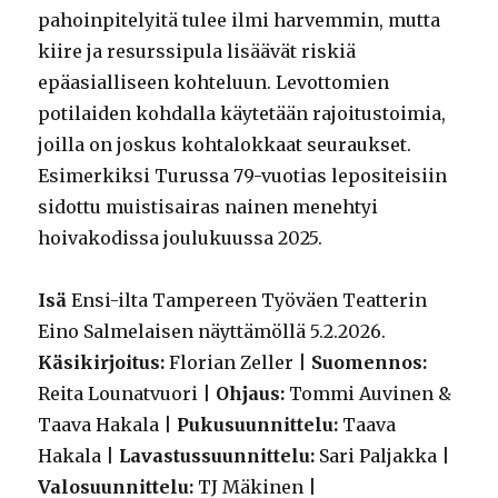
pahoinpitelyitä tulee ilmi harvemmin, mutta
kiire ja resurssipula lisäävät riskiä
epäasialliseen kohteluun. Levottomien
potilaiden kohdalla käytetään rajoitustoimia,
joilla on joskus kohtalokkaat seuraukset.
Esimerkiksi Turussa 79-vuotias lepositeisiin
sidottu muistisairas nainen menehtyi
hoivakodissa joulukuussa 2025.
Isä
Ensi-ilta Tampereen Työväen Teatterin
Eino Salmelaisen näyttämöllä 5.2.2026.
Käsikirjoitus:
Florian Zeller |
Suomennos:
Reita Lounatvuori |
Ohjaus:
Tommi Auvinen &
Taava Hakala |
Pukusuunnittelu:
Taava
Hakala |
Lavastussuunnittelu:
Sari Paljakka |
Valosuunnittelu:
TJ Mäkinen |