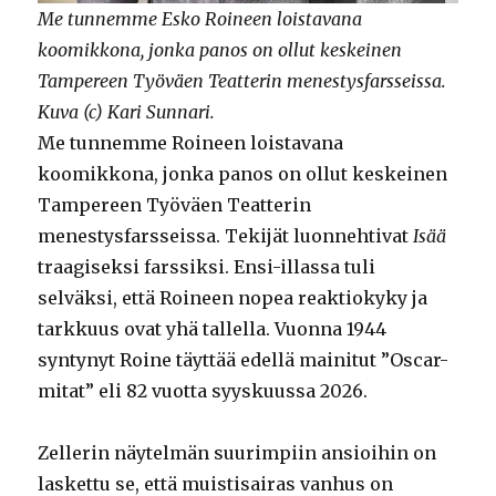
Me tunnemme Esko Roineen loistavana
koomikkona, jonka panos on ollut keskeinen
Tampereen Työväen Teatterin menestysfarsseissa.
Kuva (c) Kari Sunnari.
Me tunnemme Roineen loistavana
koomikkona, jonka panos on ollut keskeinen
Tampereen Työväen Teatterin
menestysfarsseissa. Tekijät luonnehtivat
Isää
traagiseksi farssiksi. Ensi-illassa tuli
selväksi, että Roineen nopea reaktiokyky ja
tarkkuus ovat yhä tallella. Vuonna 1944
syntynyt Roine täyttää edellä mainitut ”Oscar-
mitat” eli 82 vuotta syyskuussa 2026.
Zellerin näytelmän suurimpiin ansioihin on
laskettu se, että muistisairas vanhus on