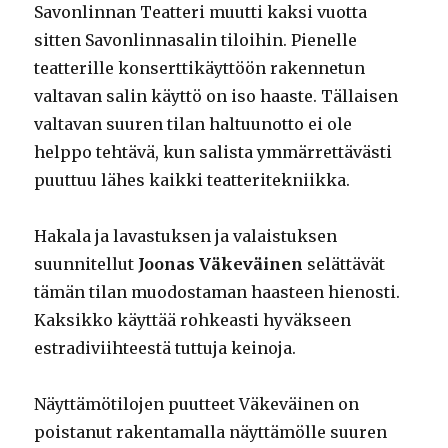
Savonlinnan Teatteri muutti kaksi vuotta
sitten Savonlinnasalin tiloihin. Pienelle
teatterille konserttikäyttöön rakennetun
valtavan salin käyttö on iso haaste. Tällaisen
valtavan suuren tilan haltuunotto ei ole
helppo tehtävä, kun salista ymmärrettävästi
puuttuu lähes kaikki teatteritekniikka.
Hakala ja lavastuksen ja valaistuksen
suunnitellut
Joonas Väkeväinen
selättävät
tämän tilan muodostaman haasteen hienosti.
Kaksikko käyttää rohkeasti hyväkseen
estradiviihteestä tuttuja keinoja.
Näyttämötilojen puutteet Väkeväinen on
poistanut rakentamalla näyttämölle suuren