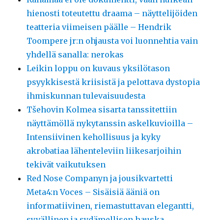
hienosti toteutettu draama – näyttelijöiden
teatteria viimeisen päälle – Hendrik
Toompere jr:n ohjausta voi luonnehtia vain
yhdellä sanalla: nerokas
Leikin loppu on kuvaus yksilötason
psyykkisestä kriisistä ja pelottava dystopia
ihmiskunnan tulevaisuudesta
Tšehovin Kolmea sisarta tanssitettiin
näyttämöllä nykytanssin askelkuvioilla –
Intensiivinen kehollisuus ja kyky
akrobatiaa lähenteleviin liikesarjoihin
tekivät vaikutuksen
Red Nose Companyn ja jousikvartetti
Meta4:n Voces – Sisäisiä ääniä on
informatiivinen, riemastuttavan elegantti,
syvällinen ja sydämellisen hauska