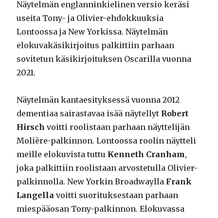
Näytelmän englanninkielinen versio keräsi
useita Tony- ja Olivier-ehdokkuuksia
Lontoossa ja New Yorkissa. Näytelmän
elokuvakäsikirjoitus palkittiin parhaan
sovitetun käsikirjoituksen Oscarilla vuonna
2021.
Näytelmän kantaesityksessä vuonna 2012
dementiaa sairastavaa isää näytellyt
Robert
Hirsch
voitti roolistaan parhaan näyttelijän
Molière-palkinnon. Lontoossa roolin näytteli
meille elokuvista tuttu
Kenneth Cranham
,
joka palkittiin roolistaan arvostetulla Olivier-
palkinnolla. New Yorkin Broadwaylla
Frank
Langella
voitti suorituksestaan parhaan
miespääosan Tony-palkinnon. Elokuvassa