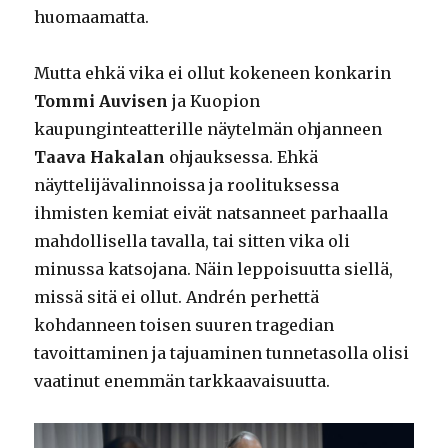
huomaamatta.
Mutta ehkä vika ei ollut kokeneen konkarin
Tommi Auvisen
ja Kuopion
kaupunginteatterille näytelmän ohjanneen
Taava Hakalan
ohjauksessa. Ehkä
näyttelijävalinnoissa ja roolituksessa
ihmisten kemiat eivät natsanneet parhaalla
mahdollisella tavalla, tai sitten vika oli
minussa katsojana. Näin leppoisuutta siellä,
missä sitä ei ollut. Andrén perhettä
kohdanneen toisen suuren tragedian
tavoittaminen ja tajuaminen tunnetasolla olisi
vaatinut enemmän tarkkaavaisuutta.