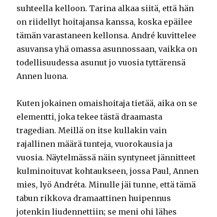
suhteella kelloon. Tarina alkaa siitä, että hän
on riidellyt hoitajansa kanssa, koska epäilee
tämän varastaneen kellonsa. André kuvittelee
asuvansa yhä omassa asunnossaan, vaikka on
todellisuudessa asunut jo vuosia tyttärensä
Annen luona.
Kuten jokainen omaishoitaja tietää, aika on se
elementti, joka tekee tästä draamasta
tragedian. Meillä on itse kullakin vain
rajallinen määrä tunteja, vuorokausia ja
vuosia. Näytelmässä näin syntyneet jännitteet
kulminoituvat kohtaukseen, jossa Paul, Annen
mies, lyö Andréta. Minulle jäi tunne, että tämä
tabun rikkova dramaattinen huipennus
jotenkin liudennettiin; se meni ohi lähes