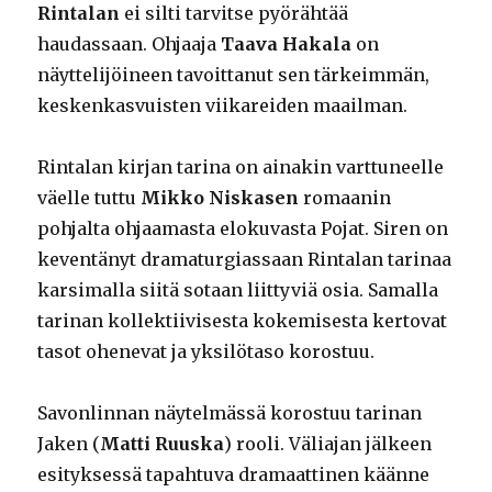
Rintalan
ei silti tarvitse pyörähtää
haudassaan. Ohjaaja
Taava Hakala
on
näyttelijöineen tavoittanut sen tärkeimmän,
keskenkasvuisten viikareiden maailman.
Rintalan kirjan tarina on ainakin varttuneelle
väelle tuttu
Mikko Niskasen
romaanin
pohjalta ohjaamasta elokuvasta Pojat. Siren on
keventänyt dramaturgiassaan Rintalan tarinaa
karsimalla siitä sotaan liittyviä osia. Samalla
tarinan kollektiivisesta kokemisesta kertovat
tasot ohenevat ja yksilötaso korostuu.
Savonlinnan näytelmässä korostuu tarinan
Jaken (
Matti Ruuska
) rooli. Väliajan jälkeen
esityksessä tapahtuva dramaattinen käänne