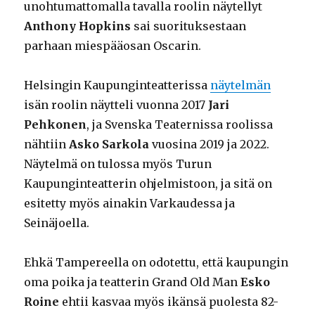
unohtumattomalla tavalla roolin näytellyt
Anthony Hopkins
sai suorituksestaan
parhaan miespääosan Oscarin.
Helsingin Kaupunginteatterissa
näytelmän
isän roolin näytteli vuonna 2017
Jari
Pehkonen
, ja Svenska Teaternissa roolissa
nähtiin
Asko Sarkola
vuosina 2019 ja 2022.
Näytelmä on tulossa myös Turun
Kaupunginteatterin ohjelmistoon, ja sitä on
esitetty myös ainakin Varkaudessa ja
Seinäjoella.
Ehkä Tampereella on odotettu, että kaupungin
oma poika ja teatterin Grand Old Man
Esko
Roine
ehtii kasvaa myös ikänsä puolesta 82-