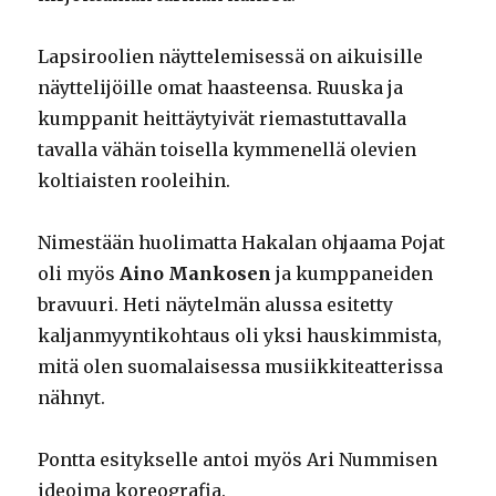
Lapsiroolien näyttelemisessä on aikuisille
näyttelijöille omat haasteensa. Ruuska ja
kumppanit heittäytyivät riemastuttavalla
tavalla vähän toisella kymmenellä olevien
koltiaisten rooleihin.
Nimestään huolimatta Hakalan ohjaama Pojat
oli myös
Aino Mankosen
ja kumppaneiden
bravuuri. Heti näytelmän alussa esitetty
kaljanmyyntikohtaus oli yksi hauskimmista,
mitä olen suomalaisessa musiikkiteatterissa
nähnyt.
Pontta esitykselle antoi myös Ari Nummisen
ideoima koreografia.