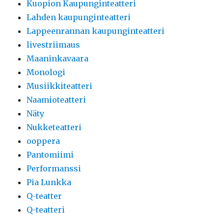
Kuopion Kaupunginteatteri
Lahden kaupunginteatteri
Lappeenrannan kaupunginteatteri
livestriimaus
Maaninkavaara
Monologi
Musiikkiteatteri
Naamioteatteri
Näty
Nukketeatteri
ooppera
Pantomiimi
Performanssi
Pia Lunkka
Q-teatter
Q-teatteri