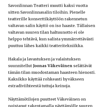
Savonlinnan Teatteri muutti kaksi vuotta
sitten Savonlinnasalin tiloihin. Pienelle
teatterille konserttikäyttöön rakennetun
valtavan salin käyttö on iso haaste. Tällaisen
valtavan suuren tilan haltuunotto ei ole
helppo tehtävä, kun salista ymmärrettävästi
puuttuu lähes kaikki teatteritekniikka.
Hakala ja lavastuksen ja valaistuksen
suunnitellut
Joonas Väkeväinen
selättävät
tämän tilan muodostaman haasteen hienosti.
Kaksikko käyttää rohkeasti hyväkseen
estradiviihteestä tuttuja keinoja.
Näyttämötilojen puutteet Väkeväinen on
poistanut rakentamalla näyttämölle suuren