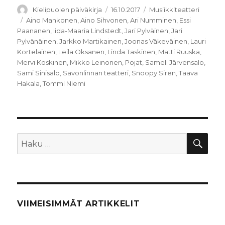
Kirjoittaja
Julkaistu
Kategoriat
Kielipuolen päiväkirja
16.10.2017
Musiikkiteatteri
Avainsanat
Aino Mankonen
,
Aino Sihvonen
,
Ari Numminen
,
Essi
Paananen
,
Iida-Maaria Lindstedt
,
Jari Pylväinen
,
Jari
Pylvänäinen
,
Jarkko Martikainen
,
Joonas Väkeväinen
,
Lauri
Kortelainen
,
Leila Oksanen
,
Linda Taskinen
,
Matti Ruuska
,
Mervi Koskinen
,
Mikko Leinonen
,
Pojat
,
Sameli Järvensalo
,
Sami Sinisalo
,
Savonlinnan teatteri
,
Snoopy Siren
,
Taava
Hakala
,
Tommi Niemi
HA
Etsi:
VIIMEISIMMÄT ARTIKKELIT