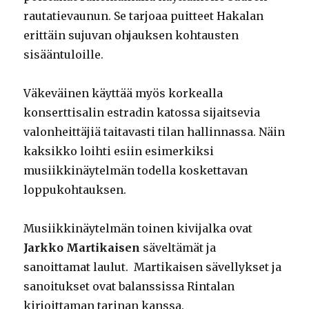
rautatievaunun. Se tarjoaa puitteet Hakalan
erittäin sujuvan ohjauksen kohtausten
sisääntuloille.
Väkeväinen käyttää myös korkealla
konserttisalin estradin katossa sijaitsevia
valonheittäjiä taitavasti tilan hallinnassa. Näin
kaksikko loihti esiin esimerkiksi
musiikkinäytelmän todella koskettavan
loppukohtauksen.
Musiikkinäytelmän toinen kivijalka ovat
Jarkko Martikaisen
säveltämät ja
sanoittamat laulut. Martikaisen sävellykset ja
sanoitukset ovat balanssissa Rintalan
kirjoittaman tarinan kanssa.