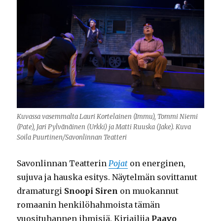
Kuvassa vasemmalta Lauri Kortelainen (Immu), Tommi Niemi
(Pate), Jari Pylvänäinen (Urkki) ja Matti Ruuska (Jake). Kuva
Soila Puurtinen/Savonlinnan Teatteri
Savonlinnan Teatterin
Pojat
on energinen,
sujuva ja hauska esitys. Näytelmän sovittanut
dramaturgi
Snoopi Siren
on muokannut
romaanin henkilöhahmoista tämän
vuosituhannen ihmisiä. Kirjailija
Paavo