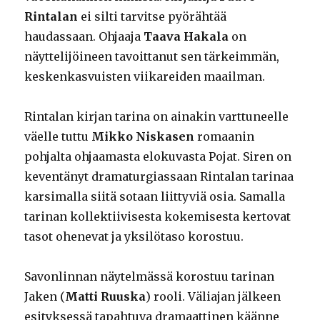
Rintalan
ei silti tarvitse pyörähtää
haudassaan. Ohjaaja
Taava Hakala
on
näyttelijöineen tavoittanut sen tärkeimmän,
keskenkasvuisten viikareiden maailman.
Rintalan kirjan tarina on ainakin varttuneelle
väelle tuttu
Mikko Niskasen
romaanin
pohjalta ohjaamasta elokuvasta Pojat. Siren on
keventänyt dramaturgiassaan Rintalan tarinaa
karsimalla siitä sotaan liittyviä osia. Samalla
tarinan kollektiivisesta kokemisesta kertovat
tasot ohenevat ja yksilötaso korostuu.
Savonlinnan näytelmässä korostuu tarinan
Jaken (
Matti Ruuska
) rooli. Väliajan jälkeen
esityksessä tapahtuva dramaattinen käänne