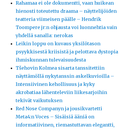
Rahamaa ei ole dokumentti, vaan huikean
hienosti toteutettu draama – näyttelijöiden
teatteria viimeisen päälle – Hendrik
Toompere jr:n ohjausta voi luonnehtia vain
yhdellä sanalla: nerokas
Leikin loppu on kuvaus yksilötason
psyykkisestä kriisistä ja pelottava dystopia
ihmiskunnan tulevaisuudesta
Tšehovin Kolmea sisarta tanssitettiin
näyttämöllä nykytanssin askelkuvioilla –
Intensiivinen kehollisuus ja kyky
akrobatiaa lähenteleviin liikesarjoihin
tekivät vaikutuksen
Red Nose Companyn ja jousikvartetti
Meta4:n Voces – Sisäisiä ääniä on
informatiivinen, riemastuttavan elegantti,