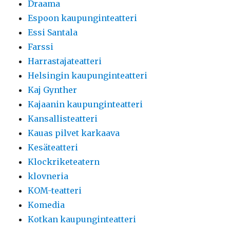
Draama
Espoon kaupunginteatteri
Essi Santala
Farssi
Harrastajateatteri
Helsingin kaupunginteatteri
Kaj Gynther
Kajaanin kaupunginteatteri
Kansallisteatteri
Kauas pilvet karkaava
Kesäteatteri
Klockriketeatern
klovneria
KOM-teatteri
Komedia
Kotkan kaupunginteatteri