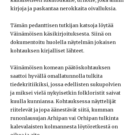
kaltaiselleen lukutoukalle, urholle, joka ahmii
kirjoja ja paskantaa nerokkaita oivalluksia.
Tämän pedanttisen tutkijan katsoja löytää
Väinämöisen käsikirjoituksesta. Siinä on
dokumentoitu huolella näytelmän jokaisen
kohtauksen kirjalliset lähteet.
Väinämöisen komean päätöskohtauksen
saattoi hyvällä omallatunnolla tulkita
tiedekritiikiksi, jossa edellisten sukupolvien
ja miksei vielä nykyisetkin folkloristit saivat
kuulla kunniansa. Kohtauksessa näyttelijät
riitelevät ja jopa äänestävät siitä, kumman
runonlausujan Arhipan vai Orhipan tulkinta
kalevalaisten kolmannesta löytöretkestä on