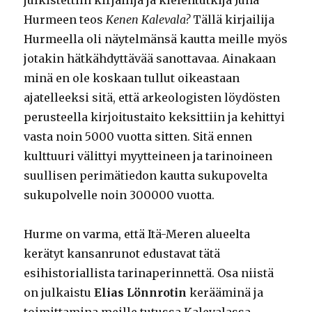
julkistettiin kirjailija ja kielentutkija Juha
Hurmeen teos
Kenen Kalevala?
Tällä kirjailija
Hurmeella oli näytelmänsä kautta meille myös
jotakin hätkähdyttävää sanottavaa. Ainakaan
minä en ole koskaan tullut oikeastaan
ajatelleeksi sitä, että arkeologisten löydösten
perusteella kirjoitustaito keksittiin ja kehittyi
vasta noin 5000 vuotta sitten. Sitä ennen
kulttuuri välittyi myytteineen ja tarinoineen
suullisen perimätiedon kautta sukupovelta
sukupolvelle noin 300000 vuotta.
Hurme on varma, että Itä-Meren alueelta
kerätyt kansanrunot edustavat tätä
esihistoriallista tarinaperinnettä. Osa niistä
on julkaistu
Elias Lönnrotin
kerääminä ja