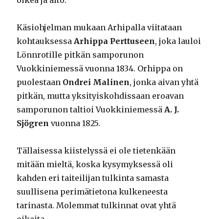
oikea ja aito.
Käsiohjelman mukaan Arhipalla viitataan
kohtauksessa
Arhippa Perttuseen
, joka lauloi
Lönnrotille pitkän samporunon
Vuokkiniemessä vuonna 1834. Orhippa on
puolestaan
Ondrei Malinen
, jonka aivan yhtä
pitkän, mutta yksityiskohdissaan eroavan
samporunon taltioi Vuokkiniemessä
A. J.
Sjögren
vuonna 1825.
Tällaisessa kiistelyssä ei ole tietenkään
mitään mieltä, koska kysymyksessä oli
kahden eri taiteilijan tulkinta samasta
suullisena perimätietona kulkeneesta
tarinasta. Molemmat tulkinnat ovat yhtä