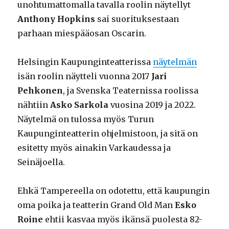
unohtumattomalla tavalla roolin näytellyt
Anthony Hopkins
sai suorituksestaan
parhaan miespääosan Oscarin.
Helsingin Kaupunginteatterissa
näytelmän
isän roolin näytteli vuonna 2017
Jari
Pehkonen
, ja Svenska Teaternissa roolissa
nähtiin
Asko Sarkola
vuosina 2019 ja 2022.
Näytelmä on tulossa myös Turun
Kaupunginteatterin ohjelmistoon, ja sitä on
esitetty myös ainakin Varkaudessa ja
Seinäjoella.
Ehkä Tampereella on odotettu, että kaupungin
oma poika ja teatterin Grand Old Man
Esko
Roine
ehtii kasvaa myös ikänsä puolesta 82-