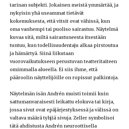
tarinan subjekti. Jokainen meistä ymmärtää, ja
nykyisin yhä useammat tietävät
kokemuksesta, että vitsit ovat vähissä, kun
oma vanhempi tai puoliso sairastuu. Näytelmä
kuvaa sitä, miltä sairastuneesta itsestään
tuntuu, kun todellisuudentaju alkaa pirstoutua
ja hämärtyä. Siinä liikutaan
vuorovaikutukseen perustuvan teatteritaiteen
omimmalla alueella. Ei siis ihme, että
pääroolin näyttelijöille on ropissut palkintoja.
Näytelmän isän Andrén muisti toimii kuin
sattumanvaraisesti leikattu elokuva tai kirja,
jossa sivut ovat epäjärjestyksessä ja välissä on
valtava määrä tyhjiä sivuja. Zeller symbolisoi
tätä ahdistusta Andrén neuroottisella