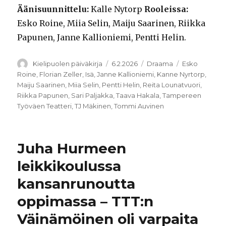
Äänisuunnittelu:
Kalle Nytorp
Rooleissa:
Esko Roine, Miia Selin, Maiju Saarinen, Riikka
Papunen, Janne Kallioniemi, Pentti Helin.
Kirjoittaja
Julkaistu
Kategoriat
Avainsanat
Kielipuolen päiväkirja
6.2.2026
Draama
Esko
Roine
,
Florian Zeller
,
Isä
,
Janne Kallioniemi
,
Kanne Nyrtorp
,
Maiju Saarinen
,
Miia Selin
,
Pentti Helin
,
Reita Lounatvuori
,
Riikka Papunen
,
Sari Paljakka
,
Taava Hakala
,
Tampereen
Työväen Teatteri
,
TJ Mäkinen
,
Tommi Auvinen
Juha Hurmeen
leikkikoulussa
kansanrunoutta
oppimassa – TTT:n
Väinämöinen oli varpaita