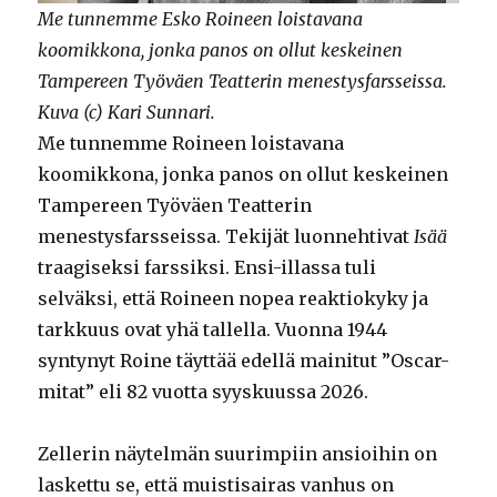
Me tunnemme Esko Roineen loistavana
koomikkona, jonka panos on ollut keskeinen
Tampereen Työväen Teatterin menestysfarsseissa.
Kuva (c) Kari Sunnari.
Me tunnemme Roineen loistavana
koomikkona, jonka panos on ollut keskeinen
Tampereen Työväen Teatterin
menestysfarsseissa. Tekijät luonnehtivat
Isää
traagiseksi farssiksi. Ensi-illassa tuli
selväksi, että Roineen nopea reaktiokyky ja
tarkkuus ovat yhä tallella. Vuonna 1944
syntynyt Roine täyttää edellä mainitut ”Oscar-
mitat” eli 82 vuotta syyskuussa 2026.
Zellerin näytelmän suurimpiin ansioihin on
laskettu se, että muistisairas vanhus on