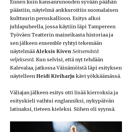
Ennen kuin kansanrunouden syvään päähän
päästiin, näytelmä ankkuroitiin suomalaisen
kulttuurin peruskallioon. Esitys alkoi
juhlapuheella, jossa käytiin läpi Tampereen
Työväen Teatterin maineikasta historiaa ja
sen jälkeen ensemble ryhtyi tekemään
näytelmää
Aleksis Kiven
Seitsemästä
veljeksestä
. Kun selvisi, että nyt tehdään
Kalevalaa, jatkossa Väinämöistä läpi esityksen
näytelleen
Heidi Kiviharju
kävi yökkäämässä.
Väliajan jälkeen esitys otti lisää kierroksia ja
esityskieli vaihtui englanniksi, nykypäivän
latinaksi, tieteen kieleksi. Siihen oli syynsä.