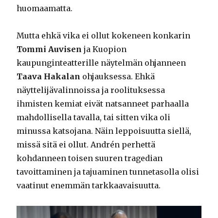
huomaamatta.
Mutta ehkä vika ei ollut kokeneen konkarin
Tommi Auvisen
ja Kuopion
kaupunginteatterille näytelmän ohjanneen
Taava Hakalan
ohjauksessa. Ehkä
näyttelijävalinnoissa ja roolituksessa
ihmisten kemiat eivät natsanneet parhaalla
mahdollisella tavalla, tai sitten vika oli
minussa katsojana. Näin leppoisuutta siellä,
missä sitä ei ollut. Andrén perhettä
kohdanneen toisen suuren tragedian
tavoittaminen ja tajuaminen tunnetasolla olisi
vaatinut enemmän tarkkaavaisuutta.