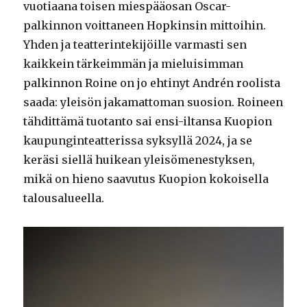
vuotiaana toisen miespääosan Oscar-
palkinnon voittaneen Hopkinsin mittoihin.
Yhden ja teatterintekijöille varmasti sen
kaikkein tärkeimmän ja mieluisimman
palkinnon Roine on jo ehtinyt Andrén roolista
saada: yleisön jakamattoman suosion. Roineen
tähdittämä tuotanto sai ensi-iltansa Kuopion
kaupunginteatterissa syksyllä 2024, ja se
keräsi siellä huikean yleisömenestyksen,
mikä on hieno saavutus Kuopion kokoisella
talousalueella.