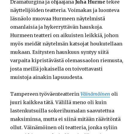
Dramaturgina ja ohjaajana
Juha Hurme
tekee
näyttelijöiden teatteria. Voimakas ja luonteva
läsnäolo muovaa Hurmeen näytelmistä
omanlaisia ja hykerryttävän hauskoja.
Hurmeen teatteri on aikuisten leikkiä, johon
myös meidät näytelmän katsojat houkutellaan
mukaan. Esitysten hauskuus syntyy siitä
varpaita kipristävästä olemassaolon riemusta,
josta meillä jokaisella on toivottavasti
muistoja ainakin lapsuudesta.
Tampereen työväenteatterin
Väinämöinen
oli
juuri kaikkea tätä. Välillä meno oli kuin
lastenkutsuilla sokerihumalan saavutettua
maksiminsa, mutta ei siinä mitään räävitöntä
ollut. Väinämöinen oli teatteria, jonka syliin