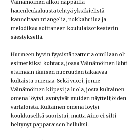
Väinämöinen alkoi näppäillä
hauenleukaluusta tehtyä yksikielistä
kanneltaan triangelia, nokkahuilua ja
melodikaa soittaneen koululaisorkesterin
säestyksellä.
Hurmeen hyvin fyysistä teatteria omillaan oli
esimerkiksi kohtaus, jossa Väinämöinen lähti
etsimään ikuisen nuoruuden takaavaa
kultaista omenaa. Sekä vuori, jonne
Väinämöinen kiipesi ja luola, josta kultainen
omena löytyi, syntyivät muiden näyttelijöiden
vartaloista. Kultainen omena löytyi,
koukkuselkä suoristui, mutta Aino ei silti
heltynyt papparaisen helluksi.