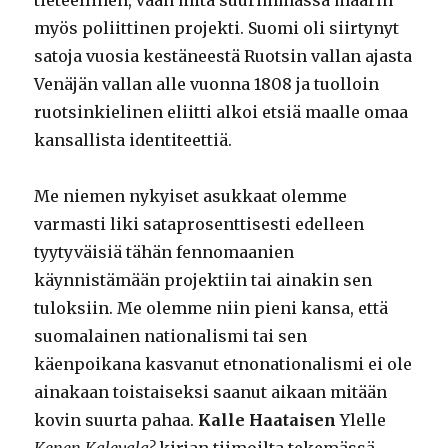
tieteellinen, vaan mitä suurimmassa määrin
myös poliittinen projekti. Suomi oli siirtynyt
satoja vuosia kestäneestä Ruotsin vallan ajasta
Venäjän vallan alle vuonna 1808 ja tuolloin
ruotsinkielinen eliitti alkoi etsiä maalle omaa
kansallista identiteettiä.
Me niemen nykyiset asukkaat olemme
varmasti liki sataprosenttisesti edelleen
tyytyväisiä tähän fennomaanien
käynnistämään projektiin tai ainakin sen
tuloksiin. Me olemme niin pieni kansa, että
suomalainen nationalismi tai sen
käenpoikana kasvanut etnonationalismi ei ole
ainakaan toistaiseksi saanut aikaan mitään
kovin suurta pahaa.
Kalle Haataisen
Ylelle