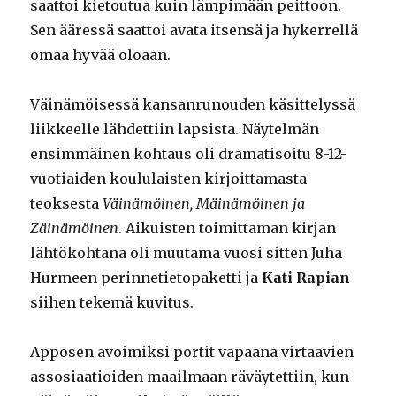
saattoi kietoutua kuin lämpimään peittoon.
Sen ääressä saattoi avata itsensä ja hykerrellä
omaa hyvää oloaan.
Väinämöisessä kansanrunouden käsittelyssä
liikkeelle lähdettiin lapsista. Näytelmän
ensimmäinen kohtaus oli dramatisoitu 8-12-
vuotiaiden koululaisten kirjoittamasta
teoksesta
Väinämöinen, Mäinämöinen ja
Zäinämöinen
. Aikuisten toimittaman kirjan
lähtökohtana oli muutama vuosi sitten Juha
Hurmeen perinnetietopaketti ja
Kati Rapian
siihen tekemä kuvitus.
Apposen avoimiksi portit vapaana virtaavien
assosiaatioiden maailmaan räväytettiin, kun