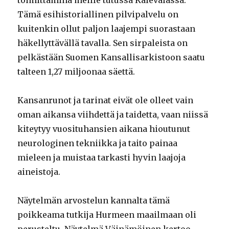
toimittamina meille tutussa Kalevalassa.
Tämä esihistoriallinen pilvipalvelu on
kuitenkin ollut paljon laajempi suorastaan
häkellyttävällä tavalla. Sen sirpaleista on
pelkästään Suomen Kansallisarkistoon saatu
talteen 1,27 miljoonaa säettä.
Kansanrunot ja tarinat eivät ole olleet vain
oman aikansa viihdettä ja taidetta, vaan niissä
kiteytyy vuosituhansien aikana hioutunut
neurologinen tekniikka ja taito painaa
mieleen ja muistaa tarkasti hyvin laajoja
aineistoja.
Näytelmän arvostelun kannalta tämä
poikkeama tutkija Hurmeen maailmaan oli