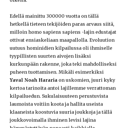
oikeita.
Edellä mainittu 300000 vuotta on tällä
hetkellä tieteen tekijöiden paras arvaus siitä,
milloin homo sapiens sapiens -lajin edustajat
ottivat ensiaskeliaan maapallolla. Evoluution
uutuus hominidien kilpailussa oli ihmiselle
tyypillisten suurten aivojen lisäksi
kurkunpään rakenne, joka teki mahdolliseksi
puheen tuottamisen. Mikäli esimerkiksi
Yaval Noah Hararia
on uskomien, juuri kyky
kertoa tarinoita antoi lajillemme verrattoman
kilpailuedun. Sukulaisuuteen perustuvista
laumoista voitiin koota ja hallita useista
klaaneista koostuvia suuria joukkoja ja tällä
joukkovoimalla ihminen levisi lajina