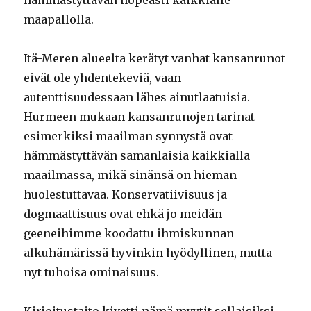
hämmästyttävän nopeasti kaikkialle
maapallolla.
Itä-Meren alueelta kerätyt vanhat kansanrunot
eivät ole yhdentekeviä, vaan
autenttisuudessaan lähes ainutlaatuisia.
Hurmeen mukaan kansanrunojen tarinat
esimerkiksi maailman synnystä ovat
hämmästyttävän samanlaisia kaikkialla
maailmassa, mikä sinänsä on hieman
huolestuttavaa. Konservatiivisuus ja
dogmaattisuus ovat ehkä jo meidän
geeneihimme koodattu ihmiskunnan
alkuhämärissä hyvinkin hyödyllinen, mutta
nyt tuhoisa ominaisuus.