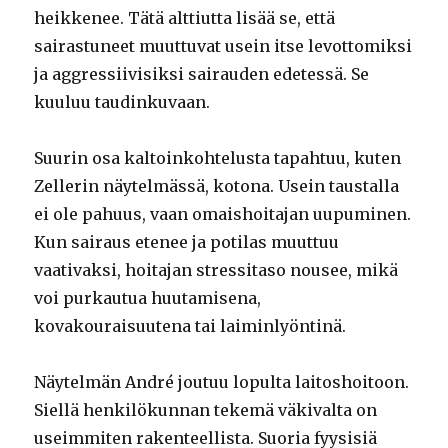
heikkenee. Tätä alttiutta lisää se, että
sairastuneet muuttuvat usein itse levottomiksi
ja aggressiivisiksi sairauden edetessä. Se
kuuluu taudinkuvaan.
Suurin osa kaltoinkohtelusta tapahtuu, kuten
Zellerin näytelmässä, kotona. Usein taustalla
ei ole pahuus, vaan omaishoitajan uupuminen.
Kun sairaus etenee ja potilas muuttuu
vaativaksi, hoitajan stressitaso nousee, mikä
voi purkautua huutamisena,
kovakouraisuutena tai laiminlyöntinä.
Näytelmän André joutuu lopulta laitoshoitoon.
Siellä henkilökunnan tekemä väkivalta on
useimmiten rakenteellista. Suoria fyysisiä