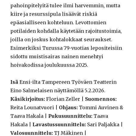
pahoinpitelyitä tulee ilmi harvemmin, mutta
kiire ja resurssipula lisäävät riskiä
epäasialliseen kohteluun. Levottomien
potilaiden kohdalla käytetään rajoitustoimia,
joilla on joskus kohtalokkaat seuraukset.
Esimerkiksi Turussa 79-vuotias lepositeisiin
sidottu muistisairas nainen menehtyi
hoivakodissa joulukuussa 2025.
Isä
Ensi-ilta Tampereen Työväen Teatterin
Eino Salmelaisen näyttämöllä 5.2.2026.
Käsikirjoitus:
Florian Zeller |
Suomennos:
Reita Lounatvuori |
Ohjaus:
Tommi Auvinen &
Taava Hakala |
Pukusuunnittelu:
Taava
Hakala |
Lavastussuunnittelu:
Sari Paljakka |
Valosuunnittelu:
TJ Mäkinen |