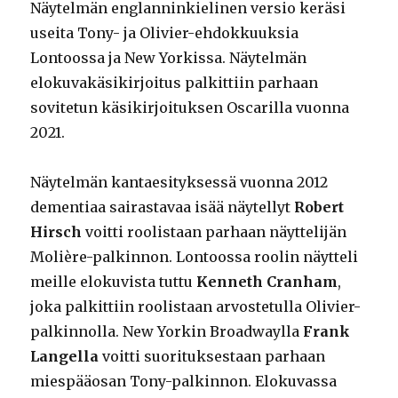
Näytelmän englanninkielinen versio keräsi
useita Tony- ja Olivier-ehdokkuuksia
Lontoossa ja New Yorkissa. Näytelmän
elokuvakäsikirjoitus palkittiin parhaan
sovitetun käsikirjoituksen Oscarilla vuonna
2021.
Näytelmän kantaesityksessä vuonna 2012
dementiaa sairastavaa isää näytellyt
Robert
Hirsch
voitti roolistaan parhaan näyttelijän
Molière-palkinnon. Lontoossa roolin näytteli
meille elokuvista tuttu
Kenneth Cranham
,
joka palkittiin roolistaan arvostetulla Olivier-
palkinnolla. New Yorkin Broadwaylla
Frank
Langella
voitti suorituksestaan parhaan
miespääosan Tony-palkinnon. Elokuvassa