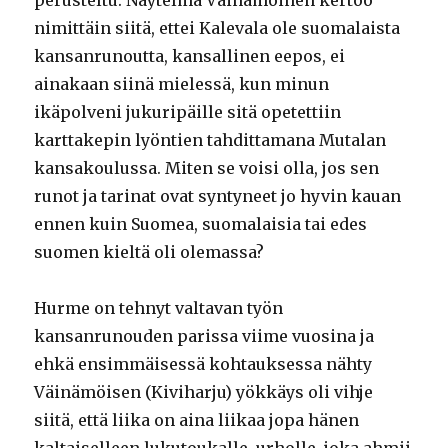
perusteltu. Näytelmä Väinämöinen kertoo
nimittäin siitä, ettei Kalevala ole suomalaista
kansanrunoutta, kansallinen eepos, ei
ainakaan siinä mielessä, kun minun
ikäpolveni jukuripäille sitä opetettiin
karttakepin lyöntien tahdittamana Mutalan
kansakoulussa. Miten se voisi olla, jos sen
runot ja tarinat ovat syntyneet jo hyvin kauan
ennen kuin Suomea, suomalaisia tai edes
suomen kieltä oli olemassa?
Hurme on tehnyt valtavan työn
kansanrunouden parissa viime vuosina ja
ehkä ensimmäisessä kohtauksessa nähty
Väinämöisen (Kiviharju) yökkäys oli vihje
siitä, että liika on aina liikaa jopa hänen