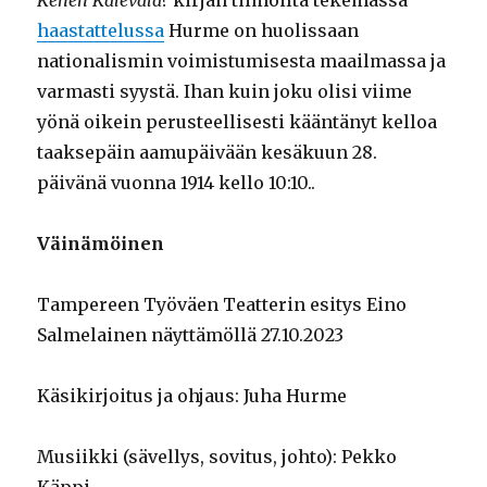
Kenen Kalevala?
kirjan tiimoilta tekemässä
haastattelussa
Hurme on huolissaan
nationalismin voimistumisesta maailmassa ja
varmasti syystä. Ihan kuin joku olisi viime
yönä oikein perusteellisesti kääntänyt kelloa
taaksepäin aamupäivään kesäkuun 28.
päivänä vuonna 1914 kello 10:10..
Väinämöinen
Tampereen Työväen Teatterin esitys Eino
Salmelainen näyttämöllä 27.10.2023
Käsikirjoitus ja ohjaus: Juha Hurme
Musiikki (sävellys, sovitus, johto): Pekko