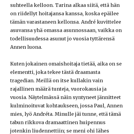
suhteella kelloon. Tarina alkaa siitä, että hän
on riidellyt hoitajansa kanssa, koska epäilee
tämän varastaneen kellonsa. André kuvittelee
asuvansa yhä omassa asunnossaan, vaikka on
todellisuudessa asunut jo vuosia tyttärensä
Annen luona.
Kuten jokainen omaishoitaja tietää, aika on se
elementti, joka tekee tästä draamasta
tragedian. Meillä on itse kullakin vain
rajallinen määrä tunteja, vuorokausia ja
vuosia. Näytelmässä näin syntyneet jännitteet
kulminoituvat kohtaukseen, jossa Paul, Annen
mies, lyö Andréta. Minulle jäi tunne, että tämä
tabun rikkova dramaattinen huipennus
jotenkin liudennettiin; se meni ohi lähes