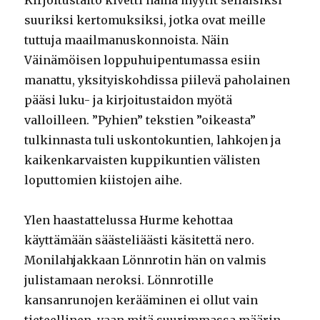
Kirjoitustaito kivetti nämä myytit sellaisiksi
suuriksi kertomuksiksi, jotka ovat meille
tuttuja maailmanuskonnoista. Näin
Väinämöisen loppuhuipentumassa esiin
manattu, yksityiskohdissa piilevä paholainen
pääsi luku- ja kirjoitustaidon myötä
valloilleen. ”Pyhien” tekstien ”oikeasta”
tulkinnasta tuli uskontokuntien, lahkojen ja
kaikenkarvaisten kuppikuntien välisten
loputtomien kiistojen aihe.
Ylen haastattelussa Hurme kehottaa
käyttämään säästeliäästi käsitettä nero.
Monilahjakkaan Lönnrotin hän on valmis
julistamaan neroksi. Lönnrotille
kansanrunojen kerääminen ei ollut vain