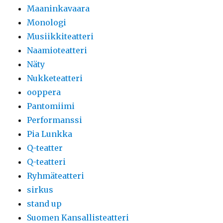
Maaninkavaara
Monologi
Musiikkiteatteri
Naamioteatteri
Näty
Nukketeatteri
ooppera
Pantomiimi
Performanssi
Pia Lunkka
Q-teatter
Q-teatteri
Ryhmäteatteri
sirkus
stand up
Suomen Kansallisteatteri