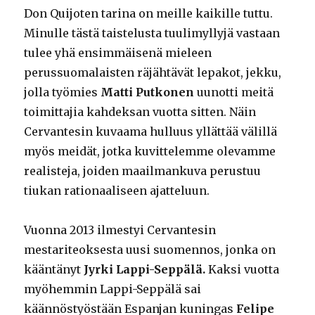
Don Quijoten tarina on meille kaikille tuttu.
Minulle tästä taistelusta tuulimyllyjä vastaan
tulee yhä ensimmäisenä mieleen
perussuomalaisten räjähtävät lepakot, jekku,
jolla työmies
Matti Putkonen
uunotti meitä
toimittajia kahdeksan vuotta sitten. Näin
Cervantesin kuvaama hulluus yllättää välillä
myös meidät, jotka kuvittelemme olevamme
realisteja, joiden maailmankuva perustuu
tiukan rationaaliseen ajatteluun.
Vuonna 2013 ilmestyi Cervantesin
mestariteoksesta uusi suomennos, jonka on
kääntänyt
Jyrki Lappi-Seppälä.
Kaksi vuotta
myöhemmin Lappi-Seppälä sai
käännöstyöstään Espanjan kuningas
Felipe