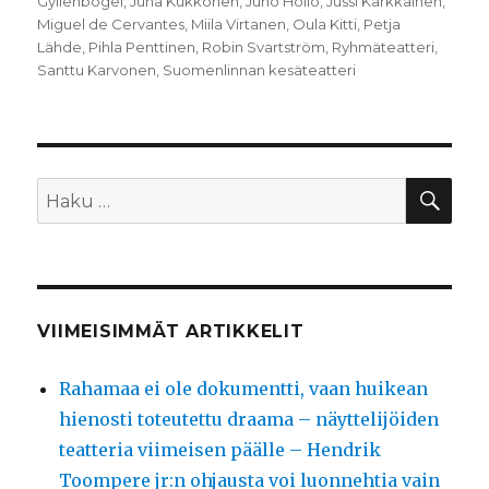
Gyllenbögel
,
Juha Kukkonen
,
Juho Hollo
,
Jussi Kärkkäinen
,
Miguel de Cervantes
,
Miila Virtanen
,
Oula Kitti
,
Petja
Lähde
,
Pihla Penttinen
,
Robin Svartström
,
Ryhmäteatteri
,
Santtu Karvonen
,
Suomenlinnan kesäteatteri
HA
Etsi:
VIIMEISIMMÄT ARTIKKELIT
Rahamaa ei ole dokumentti, vaan huikean
hienosti toteutettu draama – näyttelijöiden
teatteria viimeisen päälle – Hendrik
Toompere jr:n ohjausta voi luonnehtia vain