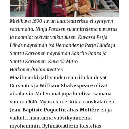
Mielikuva 1600-luvun katuteatterista ei syntynyt
sattumalta. Ninja Pasasen suunnittelema puvustus
ja naamiot tekivät vaikutuksen. Kuvassa Petja
Lähde näytelmän isä Hernandez ja Petja Lähde ja
Santtu Karvonen näytelmän Sancho Panza ja
Santtu Karvonen. Kuva © Mitro
Härkönen/Ryhmäteatteri
Maailmankirjallisuuden suuriin kuuluvat
Cervantes ja
William Shakespeare
olivat
aikalaisia. Molemmat jopa kuolivat samana
vuonna 1616. Myös esimerkiksi ranskalainen
Jean-Baptiste Poquelin
alias
Moliére
eli ja
vaikutti muutamia vuosikymmeniä
myöhemmin. Ryhmäteatterin loistelias