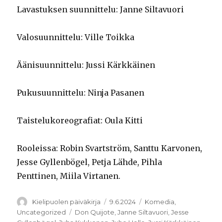
Lavastuksen suunnittelu: Janne Siltavuori
Valosuunnittelu: Ville Toikka
Äänisuunnittelu: Jussi Kärkkäinen
Pukusuunnittelu: Ninja Pasanen
Taistelukoreografiat: Oula Kitti
Rooleissa: Robin Svartström, Santtu Karvonen,
Jesse Gyllenbögel, Petja Lähde, Pihla
Penttinen, Miila Virtanen.
Kirjoittaja
Julkaistu
Kategoriat
Kielipuolen päiväkirja
9.6.2024
Komedia
,
Avainsanat
Uncategorized
Don Quijote
,
Janne Siltavuori
,
Jesse