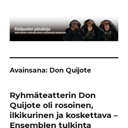
Kielipuolen päiväkirja
Avainsana:
Don Quijote
Ryhmäteatterin Don
Quijote oli rosoinen,
ilkikurinen ja koskettava –
Ensemblen tulkinta