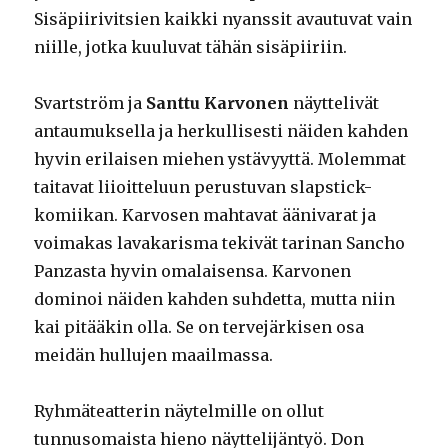
Sisäpiirivitsien kaikki nyanssit avautuvat vain
niille, jotka kuuluvat tähän sisäpiiriin.
Svartström ja
Santtu Karvonen
näyttelivät
antaumuksella ja herkullisesti näiden kahden
hyvin erilaisen miehen ystävyyttä. Molemmat
taitavat liioitteluun perustuvan slapstick-
komiikan. Karvosen mahtavat äänivarat ja
voimakas lavakarisma tekivät tarinan Sancho
Panzasta hyvin omalaisensa. Karvonen
dominoi näiden kahden suhdetta, mutta niin
kai pitääkin olla. Se on tervejärkisen osa
meidän hullujen maailmassa.
Ryhmäteatterin näytelmille on ollut
tunnusomaista hieno näyttelijäntyö. Don