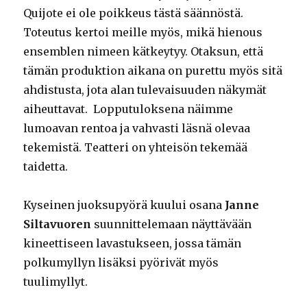
Quijote ei ole poikkeus tästä säännöstä.
Toteutus kertoi meille myös, mikä hienous
ensemblen nimeen kätkeytyy. Otaksun, että
tämän produktion aikana on purettu myös sitä
ahdistusta, jota alan tulevaisuuden näkymät
aiheuttavat. Lopputuloksena näimme
lumoavan rentoa ja vahvasti läsnä olevaa
tekemistä. Teatteri on yhteisön tekemää
taidetta.
Kyseinen juoksupyörä kuului osana
Janne
Siltavuoren
suunnittelemaan näyttävään
kineettiseen lavastukseen, jossa tämän
polkumyllyn lisäksi pyörivät myös
tuulimyllyt.