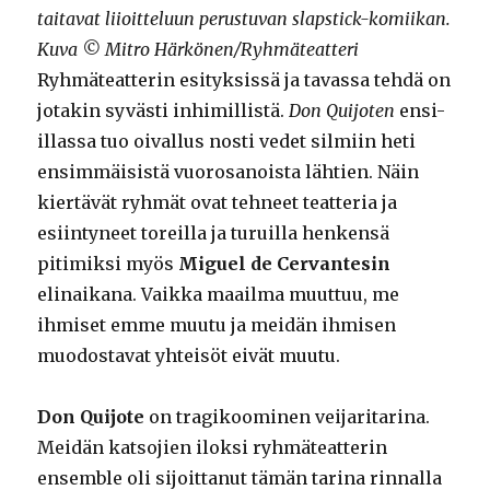
taitavat liioitteluun perustuvan slapstick-komiikan.
Kuva © Mitro Härkönen/Ryhmäteatteri
Ryhmäteatterin esityksissä ja tavassa tehdä on
jotakin syvästi inhimillistä.
Don Quijoten
ensi-
illassa tuo oivallus nosti vedet silmiin heti
ensimmäisistä vuorosanoista lähtien. Näin
kiertävät ryhmät ovat tehneet teatteria ja
esiintyneet toreilla ja turuilla henkensä
pitimiksi myös
Miguel de Cervantesin
elinaikana. Vaikka maailma muuttuu, me
ihmiset emme muutu ja meidän ihmisen
muodostavat yhteisöt eivät muutu.
Don Quijote
on tragikoominen veijaritarina.
Meidän katsojien iloksi ryhmäteatterin
ensemble oli sijoittanut tämän tarina rinnalla