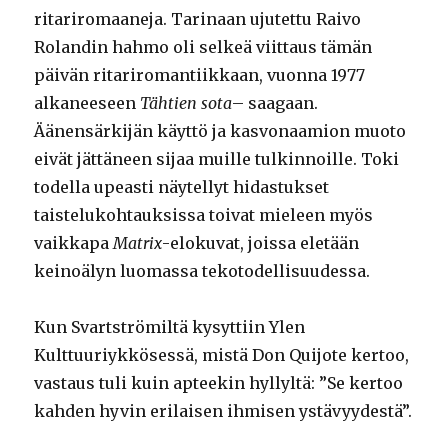
ritariromaaneja. Tarinaan ujutettu Raivo
Rolandin hahmo oli selkeä viittaus tämän
päivän ritariromantiikkaan, vuonna 1977
alkaneeseen
Tähtien sota
– saagaan.
Äänensärkijän käyttö ja kasvonaamion muoto
eivät jättäneen sijaa muille tulkinnoille. Toki
todella upeasti näytellyt hidastukset
taistelukohtauksissa toivat mieleen myös
vaikkapa
Matrix
-elokuvat, joissa eletään
keinoälyn luomassa tekotodellisuudessa.
Kun Svartströmiltä kysyttiin Ylen
Kulttuuriykkösessä, mistä Don Quijote kertoo,
vastaus tuli kuin apteekin hyllyltä: ”Se kertoo
kahden hyvin erilaisen ihmisen ystävyydestä”.