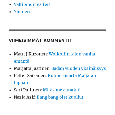
Valtiomonteatteri
Yleinen
VIIMEISIMMÄT KOMMENTIT
Matti J Kuronen
:
Wolkoffin talon vanha
emäntä
Marjatta Jaatinen
:
Sadan vuoden yksinäisyys
Petter Sairanen
:
Kolme sisarta Maijalan
tapaan
Sari Pullinen
:
Mitäs me eunukit!
Nazia Asif
:
Bang bang olet kuollut