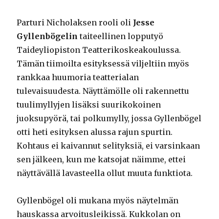
Parturi Nicholaksen rooli oli
Jesse
Gyllenbögelin
taiteellinen lopputyö
Taideyliopiston Teatterikoskeakoulussa.
Tämän tiimoilta esityksessä viljeltiin myös
rankkaa huumoria teatterialan
tulevaisuudesta. Näyttämölle oli rakennettu
tuulimyllyjen lisäksi suurikokoinen
juoksupyörä, tai polkumylly, jossa Gyllenbögel
otti heti esityksen alussa rajun spurtin.
Kohtaus ei kaivannut selityksiä, ei varsinkaan
sen jälkeen, kun me katsojat näimme, ettei
näyttävällä lavasteella ollut muuta funktiota.
Gyllenbögel oli mukana myös näytelmän
hauskassa arvoitusleikissä. Kukkolan on