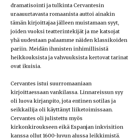
dramatisointi ja tulkinta Cervantesin
uraauurtavasta romaanista auttoi ainakin
tämän kirjoittajaa jälleen muistamaan syyt,
joiden vuoksi teatterintekijät ja me katsojat
yhä uudestaan palaamme näiden klassikoiden
pariin. Meidän ihmisten inhimillisistä
heikkouksista ja vahvuuksista kertovat tarinat
ovat ikuisia.
Cervantes istui suurromaaniaan
kirjoittaessaan vankilassa. Linnareissun syy
oli luova kirjanpito, jota entinen sotilas ja
seikkailija oli käyttänyt liiketoimissaan.
Cervantes oli julistettu myös
kirkonkiroukseen eikä Espanjan inkvisition
kanssa ollut 1600-luvun alussa leikkimistä.