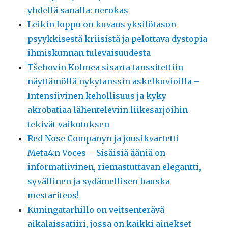
yhdellä sanalla: nerokas
Leikin loppu on kuvaus yksilötason
psyykkisestä kriisistä ja pelottava dystopia
ihmiskunnan tulevaisuudesta
Tšehovin Kolmea sisarta tanssitettiin
näyttämöllä nykytanssin askelkuvioilla –
Intensiivinen kehollisuus ja kyky
akrobatiaa lähenteleviin liikesarjoihin
tekivät vaikutuksen
Red Nose Companyn ja jousikvartetti
Meta4:n Voces – Sisäisiä ääniä on
informatiivinen, riemastuttavan elegantti,
syvällinen ja sydämellisen hauska
mestariteos!
Kuningatarhillo on veitsenterävä
aikalaissatiiri, jossa on kaikki ainekset