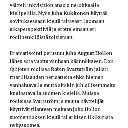
vältteli inkvisition ansoja nerokkaalla
kielipelillä. Myös
Juha Kukkonen
käyttää
sovituksessaan kieltä taitavasti luomaan
aikaperspektiiviä ja erottelemaan eri
roolihenkilöistä toisistaan.
Dramatisointi perustuu
Juho August Hollon
lähes sata vuotta vanhaan käännökseen. Don
Quijoten roolissa
Robin Svartström
julisti
ritarillisuuden periaatteita ehkä hieman
vanhahtavalla mutta sitäkin juhlallisemmalta
kuulostavalla suomen kielellä. Muissa
rooleissa Svartström ja muuta näyttelijät
käyttivät tilanteen mukaan joko Hollon
suomennoksen kieltä tai arkisen ilkikurista
nykysuomea.