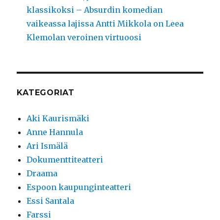
klassikoksi – Absurdin komedian
vaikeassa lajissa Antti Mikkola on Leea
Klemolan veroinen virtuoosi
KATEGORIAT
Aki Kaurismäki
Anne Hannula
Ari Ismälä
Dokumenttiteatteri
Draama
Espoon kaupunginteatteri
Essi Santala
Farssi