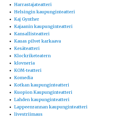
Harrastajateatteri
Helsingin kaupunginteatteri
Kaj Gynther
Kajaanin kaupunginteatteri
Kansallisteatteri
Kauas pilvet karkaava
Kesäteatteri
Klockriketeatern
klovneria
KOM-teatteri
Komedia
Kotkan kaupunginteatteri
Kuopion Kaupunginteatteri
Lahden kaupunginteatteri
Lappeenrannan kaupunginteatteri
livestriimaus