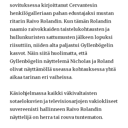
sovituksessa kirjoittanut Cervantesin
henkilögalleriaan pahan edustajaksi mustan
ritarin Raivo Rolandin. Kun tämän Rolandin
naamio raivokkaiden taistelukohtausten ja
hullunkuristen sattumusten jälkeen lopuksi
riisuttiin, niiden alta paljastui Gyllenbögelin
kasvot. Näin siitä huolimatta, että
Gyllenbögelin näyttelemä Nicholas ja Roland
olivat näyttämöllä useassa kohtauksessa yhtä
aikaa tarinan eri vaiheissa.
Käsiohjelmassa kaikki väkivaltaisten
sotaelokuvien ja televisiosarjojen vakiokliseet
suvereenisti hallinneen Raivo Rolandin
näyttelijä on herra tai rouva tuntematon.