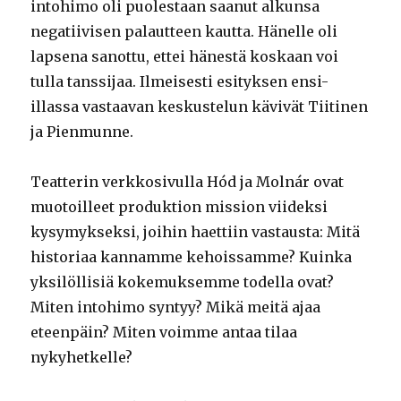
intohimo oli puolestaan saanut alkunsa
negatiivisen palautteen kautta. Hänelle oli
lapsena sanottu, ettei hänestä koskaan voi
tulla tanssijaa. Ilmeisesti esityksen ensi-
illassa vastaavan keskustelun kävivät Tiitinen
ja Pienmunne.
Teatterin verkkosivulla Hód ja Molnár ovat
muotoilleet produktion mission viideksi
kysymykseksi, joihin haettiin vastausta: Mitä
historiaa kannamme kehoissamme? Kuinka
yksilöllisiä kokemuksemme todella ovat?
Miten intohimo syntyy? Mikä meitä ajaa
eteenpäin? Miten voimme antaa tilaa
nykyhetkelle?