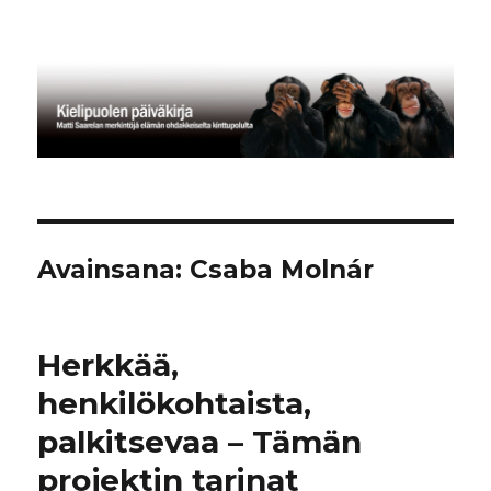
Kielipuolen päiväkirja
Avainsana:
Csaba Molnár
Herkkää,
henkilökohtaista,
palkitsevaa – Tämän
projektin tarinat