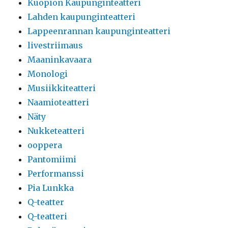
Kuopion Kaupunginteatteri
Lahden kaupunginteatteri
Lappeenrannan kaupunginteatteri
livestriimaus
Maaninkavaara
Monologi
Musiikkiteatteri
Naamioteatteri
Näty
Nukketeatteri
ooppera
Pantomiimi
Performanssi
Pia Lunkka
Q-teatter
Q-teatteri