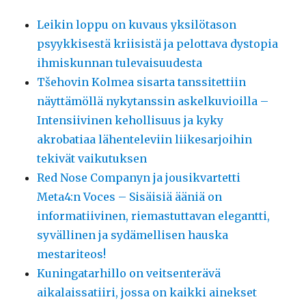
Leikin loppu on kuvaus yksilötason
psyykkisestä kriisistä ja pelottava dystopia
ihmiskunnan tulevaisuudesta
Tšehovin Kolmea sisarta tanssitettiin
näyttämöllä nykytanssin askelkuvioilla –
Intensiivinen kehollisuus ja kyky
akrobatiaa lähenteleviin liikesarjoihin
tekivät vaikutuksen
Red Nose Companyn ja jousikvartetti
Meta4:n Voces – Sisäisiä ääniä on
informatiivinen, riemastuttavan elegantti,
syvällinen ja sydämellisen hauska
mestariteos!
Kuningatarhillo on veitsenterävä
aikalaissatiiri, jossa on kaikki ainekset