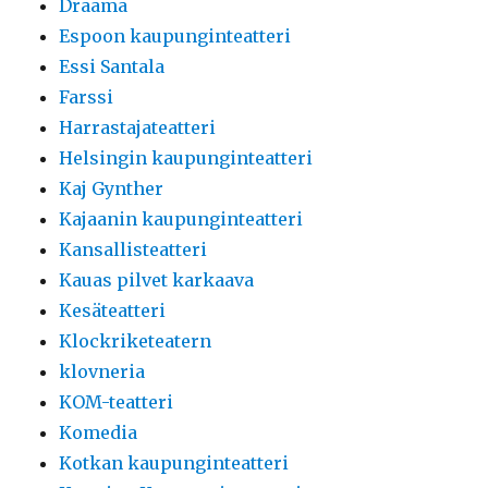
Draama
Espoon kaupunginteatteri
Essi Santala
Farssi
Harrastajateatteri
Helsingin kaupunginteatteri
Kaj Gynther
Kajaanin kaupunginteatteri
Kansallisteatteri
Kauas pilvet karkaava
Kesäteatteri
Klockriketeatern
klovneria
KOM-teatteri
Komedia
Kotkan kaupunginteatteri