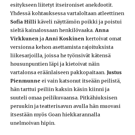
esitykseen liitetyt itseironiset anekdootit.
Yhdessä kohtauksessa vartaloltaan atleettinen
Sofia Hilli
käveli näyttämön poikki ja poistui
sieltä kainalossaan henkilövaaka.
Anna
Virkkunen
ja
Anni Koskinen
kertoivat omat
versionsa kehon asettamista rajoituksista
liikesarjoilla, joissa he työnsivät kätensä
housunpuntien läpi ja kietoivat näin
vartalonsa eräänlaiseen pakkopaitaan.
Justus
Pienmunne
ei vain katsonut itseään peilistä,
hän tarttui peiliin kaksin käsin kiinni ja
suuteli omaa peilikuvaansa. Pitkähiuksisen
peruukin ja teatterisavun avulla hän muovasi
itsestään myös Goan hiekkarannalla
unelmoivan hipin.