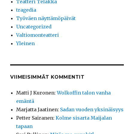
Teatteri Telakka
tragedia
Työväen näyttämöpäivät
Uncategorized
Valtiomonteatteri
Yleinen
VIIMEISIMMÄT KOMMENTIT
Matti J Kuronen
:
Wolkoffin talon vanha
emäntä
Marjatta Jaatinen
:
Sadan vuoden yksinäisyys
Petter Sairanen
:
Kolme sisarta Maijalan
tapaan