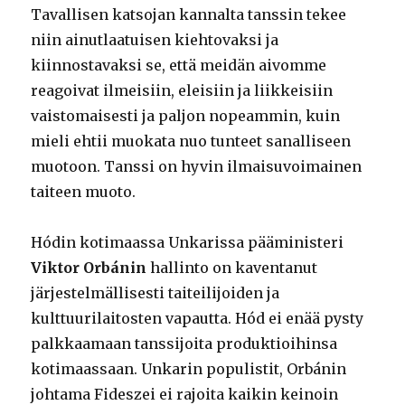
Tavallisen katsojan kannalta tanssin tekee
niin ainutlaatuisen kiehtovaksi ja
kiinnostavaksi se, että meidän aivomme
reagoivat ilmeisiin, eleisiin ja liikkeisiin
vaistomaisesti ja paljon nopeammin, kuin
mieli ehtii muokata nuo tunteet sanalliseen
muotoon. Tanssi on hyvin ilmaisuvoimainen
taiteen muoto.
Hódin kotimaassa Unkarissa pääministeri
Viktor Orbánin
hallinto on kaventanut
järjestelmällisesti taiteilijoiden ja
kulttuurilaitosten vapautta. Hód ei enää pysty
palkkaamaan tanssijoita produktioihinsa
kotimaassaan. Unkarin populistit, Orbánin
johtama Fideszei ei rajoita kaikin keinoin