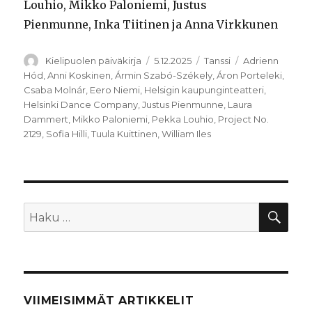
Louhio, Mikko Paloniemi, Justus
Pienmunne, Inka Tiitinen ja Anna Virkkunen
Kirjoittaja
Julkaistu
Kategoriat
Avainsanat
Kielipuolen päiväkirja
5.12.2025
Tanssi
Adrienn
Hód
,
Anni Koskinen
,
Ármin Szabó-Székely
,
Áron Porteleki
,
Csaba Molnár
,
Eero Niemi
,
Helsigin kaupunginteatteri
,
Helsinki Dance Company
,
Justus Pienmunne
,
Laura
Dammert
,
Mikko Paloniemi
,
Pekka Louhio
,
Project No.
2129
,
Sofia Hilli
,
Tuula Kuittinen
,
William Iles
HA
Etsi:
VIIMEISIMMÄT ARTIKKELIT