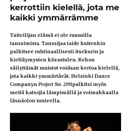
kerrottiin kielellä, jota me
kaikki ymmärrämme
Taiteilijan elämä ei ole ruusuilla
tanssimista. Tanssijaa taide kuitenkin
palkitsee ruhtinaallisesti itsekurin ja
kieltäymysten kiirastulen. Kehon
säilyttämät muistot voidaan kertoa kielellä,
jota kaikki ymmärtävät. Helsinki Dance
Companyn
Project No. 2191
palkitsi myös
meitä katsojia lämpimällä ja voimakkaalla
läsnäolon tunteella.