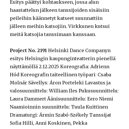
Esitys päättyi kohtaukseen, jossa alun
haastattelun jälkeen tanssijoiden sisäisiin
peileihin käännetyt katseet suunnattiin
jälleen meihin katsojiin. Virkkunen kutsui
meitä katsojia tanssimaan kanssaan.
Project No. 2191
Helsinki Dance Companyn
esitys Helsingin kaupunginteatterin pienellä
näyttämöllä 2.12.2025 Koreografia: Adrienn
Hód Koreografin taiteellinen työpari: Csaba
Molnár Sävellys: Áron Porteleki Lavastus ja
valosuunnittelu: William Iles Pukusuunnittelu:
Laura Dammert Äänisuunnittelu: Eero Niemi
Naamioinnin suunnittelu: Tuula Kuittinen
Dramaturgi: Ármin Szabó-Székely Tanssijat
Sofia Hilli, Anni Koskinen, Pekka