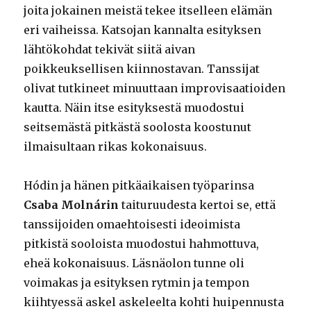
joita jokainen meistä tekee itselleen elämän
eri vaiheissa. Katsojan kannalta esityksen
lähtökohdat tekivät siitä aivan
poikkeuksellisen kiinnostavan. Tanssijat
olivat tutkineet minuuttaan improvisaatioiden
kautta. Näin itse esityksestä muodostui
seitsemästä pitkästä soolosta koostunut
ilmaisultaan rikas kokonaisuus.
Hódin ja hänen pitkäaikaisen työparinsa
Csaba Molnárin
taituruudesta kertoi se, että
tanssijoiden omaehtoisesti ideoimista
pitkistä sooloista muodostui hahmottuva,
eheä kokonaisuus. Läsnäolon tunne oli
voimakas ja esityksen rytmin ja tempon
kiihtyessä askel askeleelta kohti huipennusta