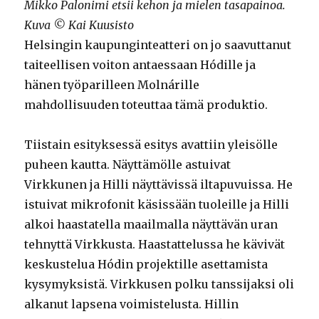
Mikko Palonimi etsii kehon ja mielen tasapainoa.
Kuva © Kai Kuusisto
Helsingin kaupunginteatteri on jo saavuttanut
taiteellisen voiton antaessaan Hódille ja
hänen työparilleen Molnárille
mahdollisuuden toteuttaa tämä produktio.
Tiistain esityksessä esitys avattiin yleisölle
puheen kautta. Näyttämölle astuivat
Virkkunen ja Hilli näyttävissä iltapuvuissa. He
istuivat mikrofonit käsissään tuoleille ja Hilli
alkoi haastatella maailmalla näyttävän uran
tehnyttä Virkkusta. Haastattelussa he kävivät
keskustelua Hódin projektille asettamista
kysymyksistä. Virkkusen polku tanssijaksi oli
alkanut lapsena voimistelusta. Hillin