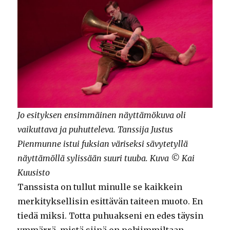
Jo esityksen ensimmäinen näyttämökuva oli
vaikuttava ja puhutteleva. Tanssija Justus
Pienmunne istui fuksian väriseksi sävytetyllä
näyttämöllä sylissään suuri tuuba. Kuva © Kai
Kuusisto
Tanssista on tullut minulle se kaikkein
merkityksellisin esittävän taiteen muoto. En
tiedä miksi. Totta puhuakseni en edes täysin
ymmärrä, mistä siinä on pohjimmiltaan