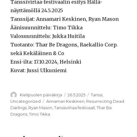
Tanssivirtaa-festivaalin esitys Hällä-
näyttämöllä 24.5.2025
Tanssijat: Annamari Keskinen, Ryan Mason
Äänisuunnittelu: Timo Tikka
Valosuunnittelu: Jukka Huitila
Tuotanto: Thar Be Dragons, Raekallio Corp.
sekä Kekäläinen & Co
Ensi-ilta: 17.10.2024, Helsinki
Kuvat: Jussi Ulkuniemi
Kirjoittaja
Julkaistu
Kategoriat
Kielipuolen päiväkirja
26.5.2025
Tanssi
,
Avainsanat
Uncategorized
Annamari Keskinen
,
Resurrecting Dead
Darlings
,
Ryan Mason
,
Tanssivirtaa festivaali
,
Thar Be
Dragons
,
Timo Tikka