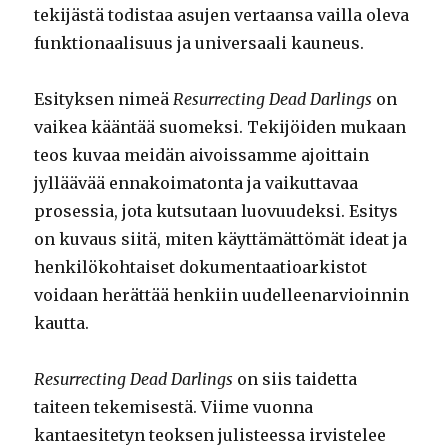
tekijästä todistaa asujen vertaansa vailla oleva
funktionaalisuus ja universaali kauneus.
Esityksen nimeä
Resurrecting Dead Darlings
on
vaikea kääntää suomeksi. Tekijöiden mukaan
teos kuvaa meidän aivoissamme ajoittain
jylläävää ennakoimatonta ja vaikuttavaa
prosessia, jota kutsutaan luovuudeksi. Esitys
on kuvaus siitä, miten käyttämättömät ideat ja
henkilökohtaiset dokumentaatioarkistot
voidaan herättää henkiin uudelleenarvioinnin
kautta.
Resurrecting Dead Darlings
on siis taidetta
taiteen tekemisestä. Viime vuonna
kantaesitetyn teoksen julisteessa irvistelee