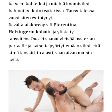
katseen kohteiksi ja miehiä koomisiksi
hahmoiksi kuin teatterissa. Tanssitalossa
vuosi siten esiintynyt
Itävaltalaiskoreografi
Florentina
Holzingerin
kohuttu ja ylistetty
tanssiteos
Tanz
ei saanut yleisöä hysterian
partaalle ja katsojia pyörtyilemään siksi, että
siinä tanssittiin alasti, vaan aivan muista
syistä.