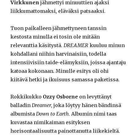
Virkkunen
jähmettyi minuuttien ajaksi
liikkumattomaksi, eläväksi patsaaksi.
Tuon paikalleen jähmettyneen tanssin
kestosta minulla ei tosin ole mitään
relevanttia käsitystä.
DREAMER
kuuluu minun
kohdallani niihin harvinaisiin, todella
intensiivisiin taide-elämyksiin, joissa ajantaju
katoaa kokonaan. Minulle esitys oli ohi
kiitävä hetki ja ikuisuus samassa paketissa.
Rokkikukko
Ozzy Osborne
on levyttänyt
balladin
Dreamer
, joka löytyy hänen bändinsä
albumista
Down to Earth
. Albumin nimi taas
kuvastaa nimikaiman esityksen
horisontaalisuutta painottanutta liikekieltä.