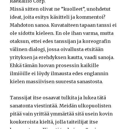
Raekallio Corp.
Missä sitten olivat ne ”kuolleet”, unohdetut
ideat, joita esitys käsitteli ja kommentoi?
Mahdoton sanoa. Kuvataiteen tapaan tanssi ei
ole sidottu kieleen. En ole ihan varma, mutta
otaksun, ettei edes tanssijan ja koreografin
välinen dialogi, jossa oivallusta etsitään
yrityksen ja erehdyksen kautta, vaadi sanoja.
Ehkä tämän luovan prosessin kaikille
ilmiöille ei löydy ilmausta edes englannin
kielen massiivisen suuresta sanastosta.
Tanssijat itse osaavat tulkita ja lukea tätä
sanatonta viestintää. Meidän ulkopuolisten
pitää vain yrittää ymmärtää sitä usein kovin
koukeroista kieltä, jolla taiteilijat itse