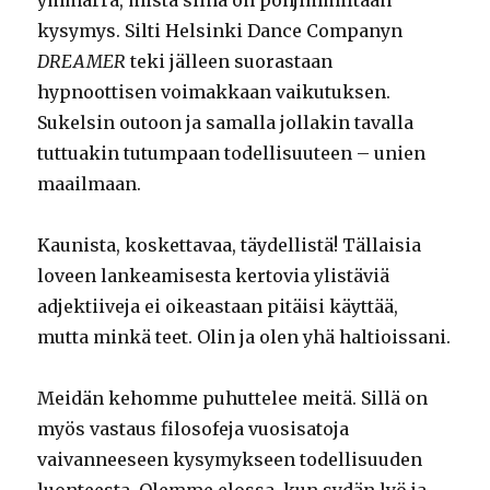
kysymys. Silti Helsinki Dance Companyn
DREAMER
teki jälleen suorastaan
hypnoottisen voimakkaan vaikutuksen.
Sukelsin outoon ja samalla jollakin tavalla
tuttuakin tutumpaan todellisuuteen – unien
maailmaan.
Kaunista, koskettavaa, täydellistä! Tällaisia
loveen lankeamisesta kertovia ylistäviä
adjektiiveja ei oikeastaan pitäisi käyttää,
mutta minkä teet. Olin ja olen yhä haltioissani.
Meidän kehomme puhuttelee meitä. Sillä on
myös vastaus filosofeja vuosisatoja
vaivanneeseen kysymykseen todellisuuden
luonteesta. Olemme elossa, kun sydän lyö ja