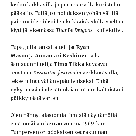
kedon kukkasilla ja poronsarvilla koristeltu
pääkallo. Tällä jo unohduksen yöhän välillä
painuneiden ideoiden kukkaiskedolla vaeltaa
löytöjä tekemässä
Thar Be Dragons
-kollektiivi.
Tapa, jolla tanssitaiteilijat
Ryan
Mason
ja
Annamari Keskinen
sekä
äänisuunnittelija
Timo Tikka
kuvaavat
teostaan
Tassivirtaa festivaalin
verkkosivulla,
tekee minut vähän epätoivoiseksi. Ehkä
nykytanssi ei ole sitenkään minun kaltaistani
pölkkypäätä varten.
Olen nähnyt alastomia ihmisiä näyttämöllä
ensimmäisen kerran vuonna 1969, kun
Tampereen ortodoksisen seurakunnan