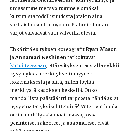
unissamme me tavoitamme elämäksi
kutsutusta todellisuudesta jotakin aina
varhaislapsuutta myöten. Platonin luolan
varjot vaivaavat vain valveilla olevia.
Ehkä tätä esityksen koreografit
Ryan Mason
ja
Annamari Keskinen
tarkoittavat
kirjoittaessaan
, että esityksen taustalla sykkii
kysymyksiä merkityksettömyyden
kokemuksesta ja siitä, miten löytää
merkitystä kaaoksen keskellä. Onko
mahdollista päästää irti tarpeesta nähdä asiat
pysyvinä tai yksiselitteisinä? Miten voi luoda
omia merkityksiä maailmassa, jossa
perinteiset rakenteet ja uskomukset eivät
enää kannattele?