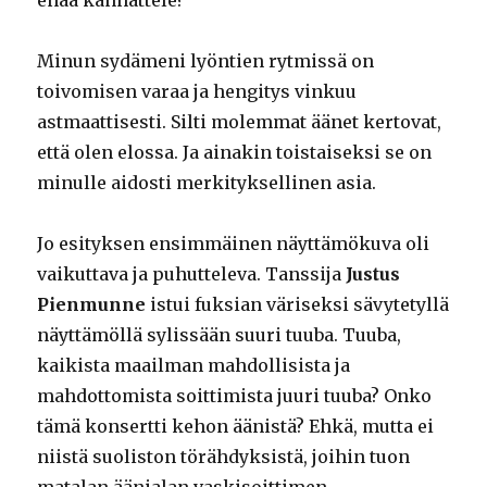
Minun sydämeni lyöntien rytmissä on
toivomisen varaa ja hengitys vinkuu
astmaattisesti. Silti molemmat äänet kertovat,
että olen elossa. Ja ainakin toistaiseksi se on
minulle aidosti merkityksellinen asia.
Jo esityksen ensimmäinen näyttämökuva oli
vaikuttava ja puhutteleva. Tanssija
Justus
Pienmunne
istui fuksian väriseksi sävytetyllä
näyttämöllä sylissään suuri tuuba. Tuuba,
kaikista maailman mahdollisista ja
mahdottomista soittimista juuri tuuba? Onko
tämä konsertti kehon äänistä? Ehkä, mutta ei
niistä suoliston törähdyksistä, joihin tuon
matalan äänialan vaskisoittimen