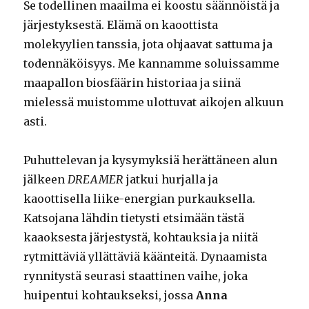
Se todellinen maailma ei koostu säännöistä ja
järjestyksestä. Elämä on kaoottista
molekyylien tanssia, jota ohjaavat sattuma ja
todennäköisyys. Me kannamme soluissamme
maapallon biosfäärin historiaa ja siinä
mielessä muistomme ulottuvat aikojen alkuun
asti.
Puhuttelevan ja kysymyksiä herättäneen alun
jälkeen
DREAMER
jatkui hurjalla ja
kaoottisella liike-energian purkauksella.
Katsojana lähdin tietysti etsimään tästä
kaaoksesta järjestystä, kohtauksia ja niitä
rytmittäviä yllättäviä käänteitä. Dynaamista
rynnitystä seurasi staattinen vaihe, joka
huipentui kohtaukseksi, jossa
Anna