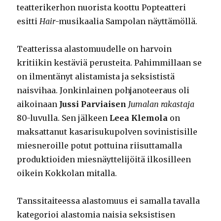
teatterikerhon nuorista koottu Popteatteri
esitti
Hair
-musikaalia Sampolan näyttämöllä.
Teatterissa alastomuudelle on harvoin
kritiikin kestäviä perusteita. Pahimmillaan se
on ilmentänyt alistamista ja seksististä
naisvihaa. Jonkinlainen pohjanoteeraus oli
aikoinaan
Jussi Parviaisen
Jumalan rakastaja
80-luvulla. Sen jälkeen
Leea Klemola
on
maksattanut kasarisukupolven sovinistisille
miesneroille potut pottuina riisuttamalla
produktioiden miesnäyttelijöitä ilkosilleen
oikein Kokkolan mitalla.
Tanssitaiteessa alastomuus ei samalla tavalla
kategorioi alastomia naisia seksistisen