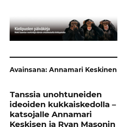
Kielipuolen päiväkirja
Avainsana:
Annamari Keskinen
Tanssia unohtuneiden
ideoiden kukkaiskedolla –
katsojalle Annamari
Keskisen ja Ryan Masonin