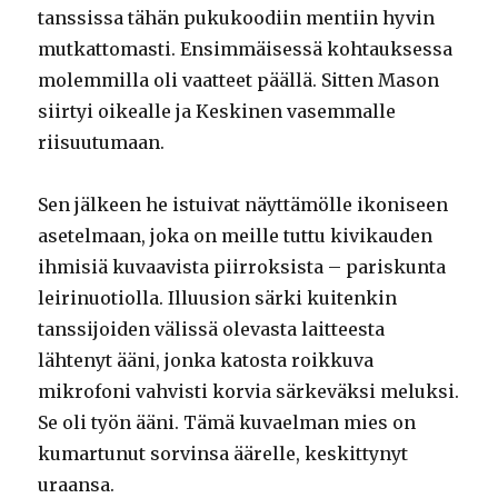
tanssissa tähän pukukoodiin mentiin hyvin
mutkattomasti. Ensimmäisessä kohtauksessa
molemmilla oli vaatteet päällä. Sitten Mason
siirtyi oikealle ja Keskinen vasemmalle
riisuutumaan.
Sen jälkeen he istuivat näyttämölle ikoniseen
asetelmaan, joka on meille tuttu kivikauden
ihmisiä kuvaavista piirroksista – pariskunta
leirinuotiolla. Illuusion särki kuitenkin
tanssijoiden välissä olevasta laitteesta
lähtenyt ääni, jonka katosta roikkuva
mikrofoni vahvisti korvia särkeväksi meluksi.
Se oli työn ääni. Tämä kuvaelman mies on
kumartunut sorvinsa äärelle, keskittynyt
uraansa.