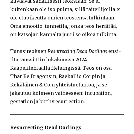
kuvaavat sanallisesti teoksiaan. Se ei
kuitenkaan ole iso pulma, sillä taiteilijoilla ei
ole etuoikeutta omien teostensa tulkintaan.
Oma emootio, tunnetila, jonka teos herättää,
on katsojan kannalta juuri se oikea tulkinta.
Tanssiteoksen
Resurrecting Dead Darlings
ensi-
ilta tanssittiin lokakuussa 2024
Kaapelitehtaalla Helsingissä. Teos on osa
Thar Be Dragonsin, Raekallio Corpin ja
Kekäläinen & Co:n yhteistuotantoa, ja se
jakautuu kolmeen vaiheeseen: incubation,
gestation ja birth/resurrection.
Resurrecting Dead Darlings