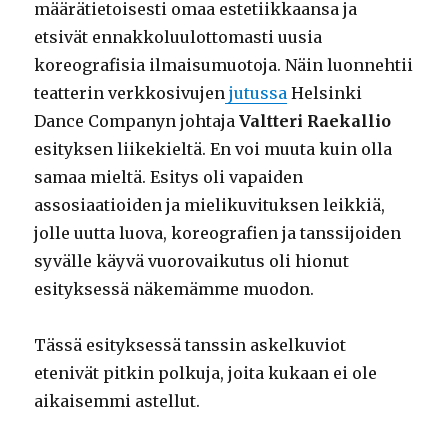
määrätietoisesti omaa estetiikkaansa ja
etsivät ennakkoluulottomasti uusia
koreografisia ilmaisumuotoja. Näin luonnehtii
teatterin verkkosivujen
jutussa
Helsinki
Dance Companyn johtaja
Valtteri Raekallio
esityksen liikekieltä. En voi muuta kuin olla
samaa mieltä. Esitys oli vapaiden
assosiaatioiden ja mielikuvituksen leikkiä,
jolle uutta luova, koreografien ja tanssijoiden
syvälle käyvä vuorovaikutus oli hionut
esityksessä näkemämme muodon.
Tässä esityksessä tanssin askelkuviot
etenivät pitkin polkuja, joita kukaan ei ole
aikaisemmi astellut.