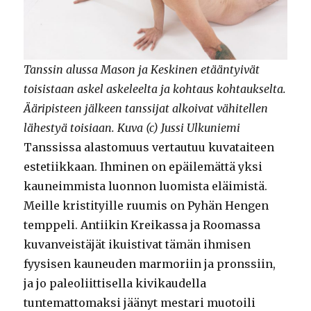
Tanssin alussa Mason ja Keskinen etääntyivät
toisistaan askel askeleelta ja kohtaus kohtaukselta.
Ääripisteen jälkeen tanssijat alkoivat vähitellen
lähestyä toisiaan.
Kuva (c) Jussi Ulkuniemi
Tanssissa alastomuus vertautuu kuvataiteen
estetiikkaan. Ihminen on epäilemättä yksi
kauneimmista luonnon luomista eläimistä.
Meille kristityille ruumis on Pyhän Hengen
temppeli. Antiikin Kreikassa ja Roomassa
kuvanveistäjät ikuistivat tämän ihmisen
fyysisen kauneuden marmoriin ja pronssiin,
ja jo paleoliittisella kivikaudella
tuntemattomaksi jäänyt mestari muotoili