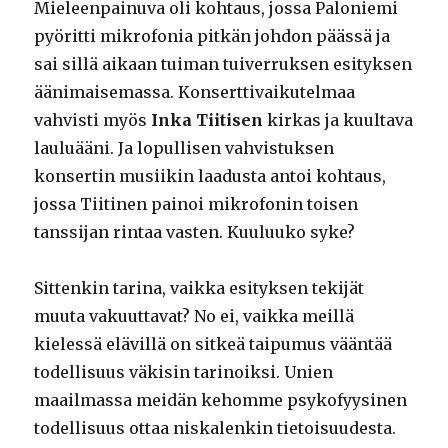
Mieleenpainuva oli kohtaus, jossa Paloniemi
pyöritti mikrofonia pitkän johdon päässä ja
sai sillä aikaan tuiman tuiverruksen esityksen
äänimaisemassa. Konserttivaikutelmaa
vahvisti myös
Inka Tiitisen
kirkas ja kuultava
lauluääni. Ja lopullisen vahvistuksen
konsertin musiikin laadusta antoi kohtaus,
jossa Tiitinen painoi mikrofonin toisen
tanssijan rintaa vasten. Kuuluuko syke?
Sittenkin tarina, vaikka esityksen tekijät
muuta vakuuttavat? No ei, vaikka meillä
kielessä elävillä on sitkeä taipumus vääntää
todellisuus väkisin tarinoiksi. Unien
maailmassa meidän kehomme psykofyysinen
todellisuus ottaa niskalenkin tietoisuudesta.