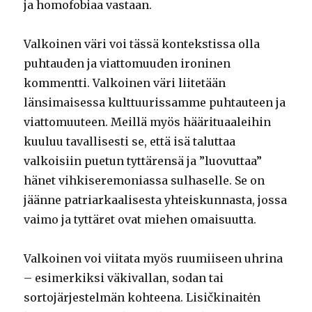
ja homofobiaa vastaan.
Valkoinen väri voi tässä kontekstissa olla
puhtauden ja viattomuuden ironinen
kommentti. Valkoinen väri liitetään
länsimaisessa kulttuurissamme puhtauteen ja
viattomuuteen. Meillä myös häärituaaleihin
kuuluu tavallisesti se, että isä taluttaa
valkoisiin puetun tyttärensä ja ”luovuttaa”
hänet vihkiseremoniassa sulhaselle. Se on
jäänne patriarkaalisesta yhteiskunnasta, jossa
vaimo ja tyttäret ovat miehen omaisuutta.
Valkoinen voi viitata myös ruumiiseen uhrina
– esimerkiksi väkivallan, sodan tai
sortojärjestelmän kohteena. Lisičkinaitėn