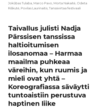
Jokūbas Tulaba
,
Marco Pavo
,
Morta Nakaitė
,
Odeta
Riškutė
,
Povilas Laurinaitis
,
Tanssivirtaa festivaali
Taivallus julisti Nadja
Pärssisen tanssissa
haltioitumisen
ilosanomaa – Harmaa
maailma puhkeaa
väreihin, kun ruumis ja
mieli ovat yhtä –
Koreografiassa säväytti
tuntoaistiin perustuva
haptinen liike