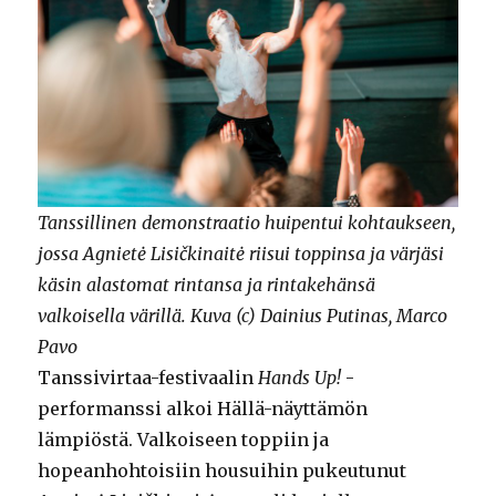
Tanssillinen demonstraatio huipentui kohtaukseen,
jossa Agnietė Lisičkinaitė riisui toppinsa ja värjäsi
käsin alastomat rintansa ja rintakehänsä
valkoisella värillä. Kuva (c) Dainius Putinas, Marco
Pavo
Tanssivirtaa-festivaalin
Hands Up!
-
performanssi alkoi Hällä-näyttämön
lämpiöstä. Valkoiseen toppiin ja
hopeanhohtoisiin housuihin pukeutunut