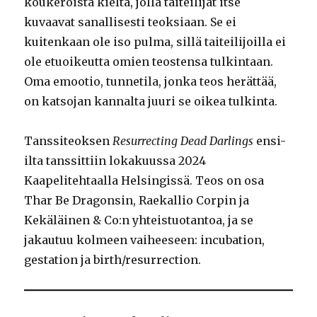
koukeroista kieltä, jolla taiteilijat itse
kuvaavat sanallisesti teoksiaan. Se ei
kuitenkaan ole iso pulma, sillä taiteilijoilla ei
ole etuoikeutta omien teostensa tulkintaan.
Oma emootio, tunnetila, jonka teos herättää,
on katsojan kannalta juuri se oikea tulkinta.
Tanssiteoksen
Resurrecting Dead Darlings
ensi-
ilta tanssittiin lokakuussa 2024
Kaapelitehtaalla Helsingissä. Teos on osa
Thar Be Dragonsin, Raekallio Corpin ja
Kekäläinen & Co:n yhteistuotantoa, ja se
jakautuu kolmeen vaiheeseen: incubation,
gestation ja birth/resurrection.