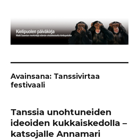
Kielipuolen päiväkirja
Avainsana:
Tanssivirtaa
festivaali
Tanssia unohtuneiden
ideoiden kukkaiskedolla –
katsojalle Annamari