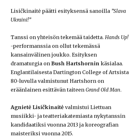
Lisičkinaitė päätti esityksensä sanoilla
”Slava
Ukraini!”
Tanssi on yhteisön tekemää taidetta.
Hands Up!
-performanssia on ollut tekemässä
kansainvälinen joukko. Esityksen
dramaturgia on
Bush Hartshornin
käsialaa.
Englantilaisesta Dartington College of Artsista
80-luvulla valmistunut Hartshorn on
eräänlainen esittävän taiteen
Grand Old Man
.
Agnietė Lisičkinaitė
valmistui Liettuan
musiikki- ja teatteriakatemiasta nykytanssin
kandidaatiksi vuonna 2013 ja koreografian
maisteriksi vuonna 2015.