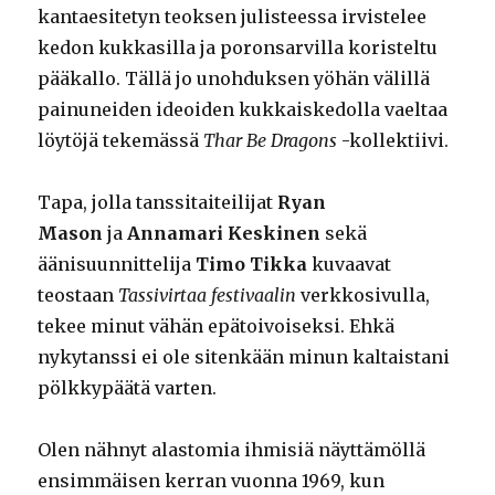
kantaesitetyn teoksen julisteessa irvistelee
kedon kukkasilla ja poronsarvilla koristeltu
pääkallo. Tällä jo unohduksen yöhän välillä
painuneiden ideoiden kukkaiskedolla vaeltaa
löytöjä tekemässä
Thar Be Dragons
-kollektiivi.
Tapa, jolla tanssitaiteilijat
Ryan
Mason
ja
Annamari Keskinen
sekä
äänisuunnittelija
Timo Tikka
kuvaavat
teostaan
Tassivirtaa festivaalin
verkkosivulla,
tekee minut vähän epätoivoiseksi. Ehkä
nykytanssi ei ole sitenkään minun kaltaistani
pölkkypäätä varten.
Olen nähnyt alastomia ihmisiä näyttämöllä
ensimmäisen kerran vuonna 1969, kun