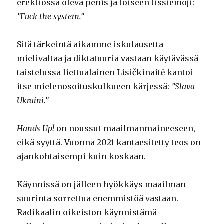
erektiossa oleva penis ja toiseen tissiemoji:
”Fuck the system.”
Sitä tärkeintä aikamme iskulausetta
mielivaltaa ja diktatuuria vastaan käytävässä
taistelussa liettualainen Lisičkinaitė kantoi
itse mielenosoituskulkueen kärjessä:
”Slava
Ukraini.”
Hands Up!
on noussut maailmanmaineeseen,
eikä syyttä. Vuonna 2021 kantaesitetty teos on
ajankohtaisempi kuin koskaan.
Käynnissä on jälleen hyökkäys maailman
suurinta sorrettua enemmistöä vastaan.
Radikaalin oikeiston käynnistämä