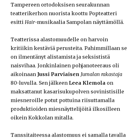
Tampereen ortodoksisen seurakunnan
teatterikerhon nuorista koottu Popteatteri
esitti
Hair
-musikaalia Sampolan näyttämöllä.
Teatterissa alastomuudelle on harvoin
kritiikin kestäviä perusteita. Pahimmillaan se
on ilmentänyt alistamista ja seksististä
naisvihaa. Jonkinlainen pohjanoteeraus oli
aikoinaan
Jussi Parviaisen
Jumalan rakastaja
80-luvulla. Sen jälkeen
Leea Klemola
on
maksattanut kasarisukupolven sovinistisille
miesneroille potut pottuina riisuttamalla
produktioiden miesnäyttelijöitä ilkosilleen
oikein Kokkolan mitalla.
Tanssitaiteessa alastomuus ei samalla tavalla