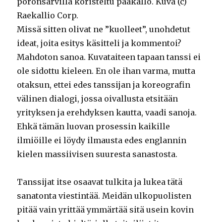
poronsarvilla koristeltu pääkallo. Kuva (c)
Raekallio Corp.
Missä sitten olivat ne ”kuolleet”, unohdetut
ideat, joita esitys käsitteli ja kommentoi?
Mahdoton sanoa. Kuvataiteen tapaan tanssi ei
ole sidottu kieleen. En ole ihan varma, mutta
otaksun, ettei edes tanssijan ja koreografin
välinen dialogi, jossa oivallusta etsitään
yrityksen ja erehdyksen kautta, vaadi sanoja.
Ehkä tämän luovan prosessin kaikille
ilmiöille ei löydy ilmausta edes englannin
kielen massiivisen suuresta sanastosta.
Tanssijat itse osaavat tulkita ja lukea tätä
sanatonta viestintää. Meidän ulkopuolisten
pitää vain yrittää ymmärtää sitä usein kovin