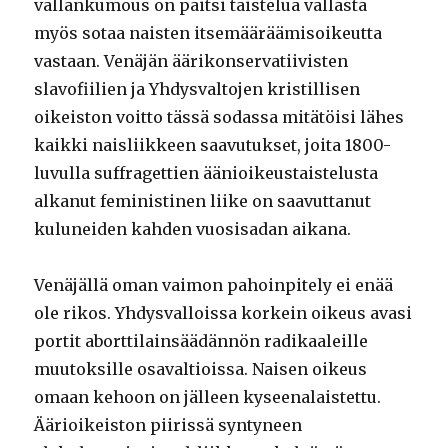
vallankumous on paitsi taistelua vallasta
myös sotaa naisten itsemääräämisoikeutta
vastaan. Venäjän äärikonservatiivisten
slavofiilien ja Yhdysvaltojen kristillisen
oikeiston voitto tässä sodassa mitätöisi lähes
kaikki naisliikkeen saavutukset, joita 1800-
luvulla suffragettien äänioikeustaistelusta
alkanut feministinen liike on saavuttanut
kuluneiden kahden vuosisadan aikana.
Venäjällä oman vaimon pahoinpitely ei enää
ole rikos. Yhdysvalloissa korkein oikeus avasi
portit aborttilainsäädännön radikaaleille
muutoksille osavaltioissa. Naisen oikeus
omaan kehoon on jälleen kyseenalaistettu.
Äärioikeiston piirissä syntyneen