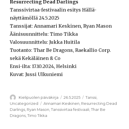
Resurrecting Dead Darlings
Tanssivirtaa-festivaalin esitys Hällä-
näyttämöllä 24.5.2025
Tanssijat: Annamari Keskinen, Ryan Mason
Äänisuunnittelu: Timo Tikka
Valosuunnittelu: Jukka Huitila
Tuotanto: Thar Be Dragons, Raekallio Corp.
sekä Kekäläinen & Co
Ensi-ilta: 17.10.2024, Helsinki
Kuvat: Jussi Ulkuniemi
Kirjoittaja
Julkaistu
Kategoriat
Kielipuolen päiväkirja
26.5.2025
Tanssi
,
Avainsanat
Uncategorized
Annamari Keskinen
,
Resurrecting Dead
Darlings
,
Ryan Mason
,
Tanssivirtaa festivaali
,
Thar Be
Dragons
,
Timo Tikka