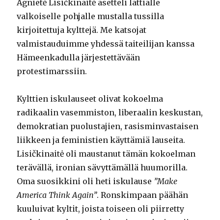
Agnietė Lisičkinaitė asetteli lattialle
valkoiselle pohjalle mustalla tussilla
kirjoitettuja kylttejä. Me katsojat
valmistauduimme yhdessä taiteilijan kanssa
Hämeenkadulla järjestettävään
protestimarssiin.
Kylttien iskulauseet olivat kokoelma
radikaalin vasemmiston, liberaalin keskustan,
demokratian puolustajien, rasisminvastaisen
liikkeen ja feministien käyttämiä lauseita.
Lisičkinaitė oli maustanut tämän kokoelman
terävällä, ironian sävyttämällä huumorilla.
Oma suosikkini oli heti iskulause
”Make
America Think Again”
. Ronskimpaan päähän
kuuluivat kyltit, joista toiseen oli piirretty