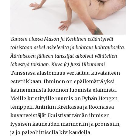
Tanssin alussa Mason ja Keskinen etääntyivät
toisistaan askel askeleelta ja kohtaus kohtaukselta.
Ääripisteen jälkeen tanssijat alkoivat vähitellen
lähestyä toisiaan.
Kuva (c) Jussi Ulkuniemi
Tanssissa alastomuus vertautuu kuvataiteen
estetiikkaan. Ihminen on epäilemättä yksi
kauneimmista luonnon luomista eläimistä.
Meille kristityille ruumis on Pyhän Hengen
temppeli. Antiikin Kreikassa ja Roomassa
kuvanveistäjät ikuistivat tämän ihmisen
fyysisen kauneuden marmoriin ja pronssiin,
ja jo paleoliittisella kivikaudella