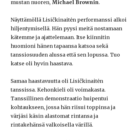
mustan nuoren,
Michael Brownin
.
Näyttämöllä Lisičkinaitėn performanssi alkoi
hiljentymisellä. Hän pyysi meitä nostamaan
kätemme ja ajattelemaan. Itse kiinnitin
huomioni hänen tapaansa katsoa sekä
tanssiosuuden alussa että sen lopussa. Tuo
katse oli hyvin haastava.
Samaa haastavuutta oli Lisičkinaitėn
tanssissa. Kehonkieli oli voimakasta.
Tanssillinen demonstraatio huipentui
kohtaukseen, jossa hän riisui toppinsa ja
värjäsi käsin alastomat rintansa ja
rintakehänsä valkoisella värillä.