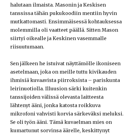
halutaan ilmaista. Masonin ja Keskisen
tanssissa tähän pukukoodiin mentiin hyvin
mutkattomasti. Ensimmäisessä kohtauksessa
molemmilla oli vaatteet päällä. Sitten Mason
siirtyi oikealle ja Keskinen vasemmalle
riisuutumaan.
Sen jälkeen he istuivat näyttämölle ikoniseen
asetelmaan, joka on meille tuttu kivikauden
ihmisiä kuvaavista piirroksista – pariskunta
leirinuotiolla. Illuusion särki kuitenkin
tanssijoiden välissä olevasta laitteesta
lähtenyt ääni, jonka katosta roikkuva
mikrofoni vahvisti korvia särkeväksi meluksi.
Se oli työn ääni. Tämä kuvaelman mies on
kumartunut sorvinsa äärelle, keskittynyt