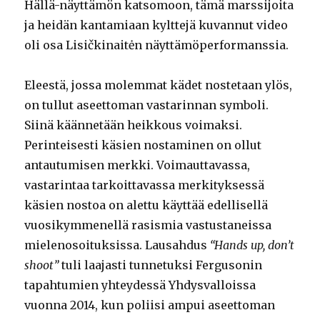
Hällä-näyttämön katsomoon, tämä marssijoita
ja heidän kantamiaan kylttejä kuvannut video
oli osa Lisičkinaitėn näyttämöperformanssia.
Eleestä, jossa molemmat kädet nostetaan ylös,
on tullut aseettoman vastarinnan symboli.
Siinä käännetään heikkous voimaksi.
Perinteisesti käsien nostaminen on ollut
antautumisen merkki. Voimauttavassa,
vastarintaa tarkoittavassa merkityksessä
käsien nostoa on alettu käyttää edellisellä
vuosikymmenellä rasismia vastustaneissa
mielenosoituksissa. Lausahdus
“Hands up, don’t
shoot”
tuli laajasti tunnetuksi Fergusonin
tapahtumien yhteydessä Yhdysvalloissa
vuonna 2014, kun poliisi ampui aseettoman