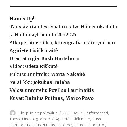
Hands Up!
Tanssivirtaa-festivaalin esitys Hämeenkadulla
ja Hällä-näyttämöllä 21.5.2025
Alkuperäinen idea, koreografia, esiintyminen:
Agnietė Lisičkinaitė
Dramaturgia:
Bush Hartshorn
Video:
Odeta Riškutė
Pukusuunnittelu:
Morta Nakaitė
Musiikki:
Jokūbas Tulaba
Valosuunnittelu:
Povilas Laurinaitis
Kuvat:
Dainius Putinas, Marco Pavo
Kirjoittaja
Julkaistu
Kategoriat
Kielipuolen päiväkirja
22.5.2025
Performanssi
,
Avainsanat
Tanssi
,
Uncategorized
Agnietė Lisičkinaitė
,
Bush
Hartsorn
,
Dainius Putinas
,
Hällä-näyttämö
,
Hands Up!
,