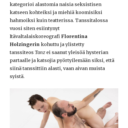
kategorioi alastomia naisia seksistisen
katseen kohteiksi ja miehiä koomisiksi
hahmoiksi kuin teatterissa. Tanssitalossa
vuosi siten esiintynyt
Itävaltalaiskoreografi
Florentina
Holzingerin
kohuttu ja ylistetty
tanssiteos
Tanz
ei saanut yleisöä hysterian
partaalle ja katsojia pyörtyilemään siksi, että
siinä tanssittiin alasti, vaan aivan muista
syistä.