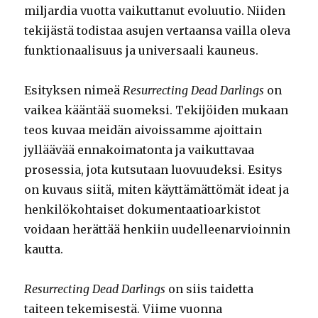
miljardia vuotta vaikuttanut evoluutio. Niiden
tekijästä todistaa asujen vertaansa vailla oleva
funktionaalisuus ja universaali kauneus.
Esityksen nimeä
Resurrecting Dead Darlings
on
vaikea kääntää suomeksi. Tekijöiden mukaan
teos kuvaa meidän aivoissamme ajoittain
jylläävää ennakoimatonta ja vaikuttavaa
prosessia, jota kutsutaan luovuudeksi. Esitys
on kuvaus siitä, miten käyttämättömät ideat ja
henkilökohtaiset dokumentaatioarkistot
voidaan herättää henkiin uudelleenarvioinnin
kautta.
Resurrecting Dead Darlings
on siis taidetta
taiteen tekemisestä. Viime vuonna