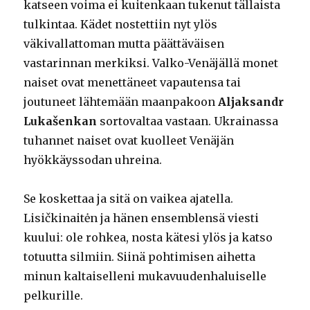
katseen voima ei kuitenkaan tukenut tällaista
tulkintaa. Kädet nostettiin nyt ylös
väkivallattoman mutta päättäväisen
vastarinnan merkiksi. Valko-Venäjällä monet
naiset ovat menettäneet vapautensa tai
joutuneet lähtemään maanpakoon
Aljaksandr
Lukašenkan
sortovaltaa vastaan. Ukrainassa
tuhannet naiset ovat kuolleet Venäjän
hyökkäyssodan uhreina.
Se koskettaa ja sitä on vaikea ajatella.
Lisičkinaitėn ja hänen ensemblensä viesti
kuului: ole rohkea, nosta kätesi ylös ja katso
totuutta silmiin. Siinä pohtimisen aihetta
minun kaltaiselleni mukavuudenhaluiselle
pelkurille.