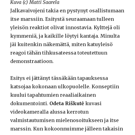
Kuva (c) Matti Saarela
Jalkavaivojeni takia en pystynyt osallistumaan
itse marssiin. Esitystä seuraamaan tulleen
yleisön reaktiot olivat innostavia. Kylttejä oli
kymmeniä, ja kaikille löytyi kantaja. Minulta
jäi kuitenkin näkemättä, miten katuyleisö
reagoi tähän tihkusateessa toteutettuun
demonstraatioon.
Esitys ei jättänyt tässäkään tapauksessa
katsojaa kokonaan ulkopuolelle. Konseptiin
kuului tapahtumien reaaliaikainen
dokumentointi.
Odeta Riškutė
kuvasi
videokameralla alussa kerrotun
valmistautumisen mielenosoitukseen ja itse
marssin. Kun kokoonnuimme jälleen takaisin