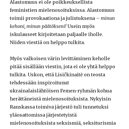
Alastomuus ei ole poikkeuksellista
feministien mielenosoituksissa. Alastomuus
toimii provokaationa ja julistuksena –
minun
kehoni, minun päätökseni!
Usein myös
iskulauseet kirjoitetaan paljaalle iholle.
Niiden viestiä on helppo tulkita.
Myös valkoisen värin levittäminen keholle
pitää sisällään viestin, jota ei ole yhtä helppo
tulkita. Uskon, että Lisičkinaitė on teosta
tehdessään inspiroitunut
ukrainalaislähtöisen Femen-ryhmän kohua
herättäneistä mielenosoituksista. Nykyisin
Ranskassa toimiva järjestö tuli tunnetuksi
yläosattomissa järjestetyistä
mielenosoituksista seksismiä, seksiturismia