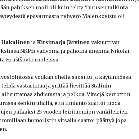
ään pahiksen rooli oli kuin tehty. Turusen tulkinta
äyteydestä epävarmasta nyhverö Malenkovista oli
 Hakulinen
ja
Kirsimarja Järvinen
vakuuttivat
stissa NKP:n vahvoina ja pahoina miehinä Nikolai
ita Hruštšovin rooleissa.
vostoliitossa vodkan ohella suosittu ja käytännössä
tehdä vastarintaa ja yrittää lievittää Stalinin
aiheuttamaa ahdistusta ja pelkoa. Vitsejä kerrottiin
urassa senkin uhalla, että ilmianto saattoi tuoda
urujen palkaksi 25 vuoden leirituomion vankileirien
immillaan humoristin vitsailu saattoi päättyä jopa
en.