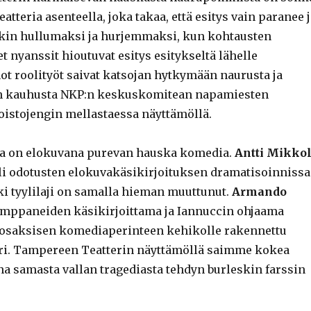
 teatteria asenteella, joka takaa, että esitys vain paranee 
kin hullumaksi ja hurjemmaksi, kun kohtausten
t nyanssit hioutuvat esitys esitykseltä lähelle
not roolityöt saivat katsojan hytkymään naurusta ja
 kauhusta NKP:n keskuskomitean napamiesten
istojengin mellastaessa näyttämöllä.
ma on elokuvana purevan hauska komedia.
Antti Mikko
li odotusten elokuvakäsikirjoituksen dramatisoinnissa
ki tyylilaji on samalla hieman muuttunut.
Armando
mppaneiden käsikirjoittama ja Iannuccin ohjaama
losaksisen komediaperinteen kehikolle rakennettu
iri. Tampereen Teatterin näyttämöllä saimme kokea
na samasta vallan tragediasta tehdyn burleskin farssin