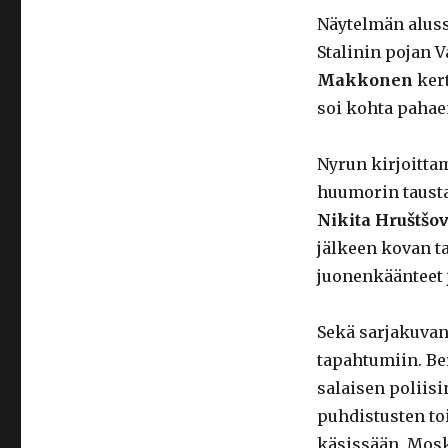
Näytelmän alus
Stalinin pojan V
Makkonen
kert
soi kohta pahaen
Nyrun kirjoitta
huumorin tausta
Nikita Hruštšo
jälkeen kovan t
juonenkäänteet j
Sekä sarjakuvan 
tapahtumiin. Ber
salaisen poliisi
puhdistusten toi
käsissään. Mosk