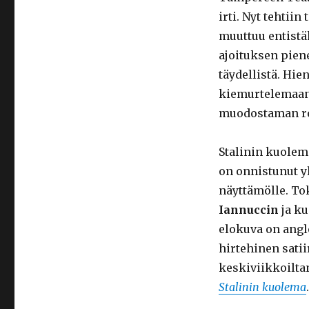
irti. Nyt tehtiin
muuttuu entistä
ajoituksen piene
täydellistä. Hie
kiemurtelemaan
muodostaman ro
Stalinin kuole
on onnistunut y
näyttämölle. To
Iannuccin
ja ku
elokuva on ang
hirtehinen sati
keskiviikkoilta
Stalinin kuolema
.