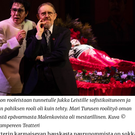
n rooleistaan tunnetulle Jukka Leistille sofistikoituneen ja
än pahiksen rooli oli kuin tehty. Mari Turusen roolityö oman
estä epävarmasta Malenkovista oli mestarillinen. Kuva ©
Tampereen Teatteri
terin karmaisevan hauskasta naurupommista on sokk