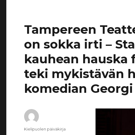
Tampereen Teatt
on sokka irti – St
kauhean hauska f
teki mykistävän h
komedian Georgi
Kirjoittaja
Kielipuolen päiväkirja