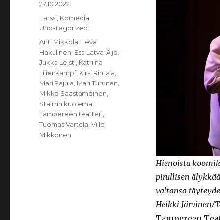
Julkaistu
27.10.2022
Kategoriat
Farssi
,
Komedia
,
Uncategorized
Avainsanat
Anti Mikkola
,
Eeva
Hakulinen
,
Esa Latva-Äijö
,
Jukka Leisti
,
Katriina
Lilienkampf
,
Kirsi Rintala
,
Mari Pajula
,
Mari Turunen
,
Mikko Saastamoinen
,
Stalinin kuolema
,
Tampereen teatteri
,
Tuomas Vartola
,
Ville
Mikkonen
Hienoista koomiko
pirullisen älykkä
valtansa täyteyd
Heikki Järvinen/
Tampereen Teat