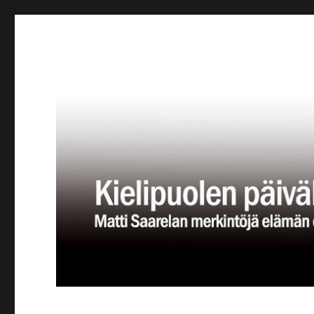
Kielipuolen päiväkirja
Teatteriblogi