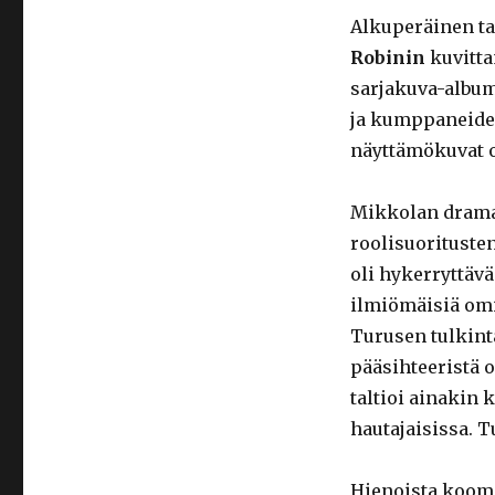
Alkuperäinen ta
Robinin
kuvitta
sarjakuva-album
ja kumppaneiden
näyttämökuvat ov
Mikkolan dramati
roolisuoritusten
oli hykerryttäv
ilmiömäisiä omi
Turusen tulkinta
pääsihteeristä o
taltioi ainakin
hautajaisissa. T
Hienoista koomik