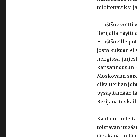
teloitettaviksi 
Hruštšov voitti 
Berijalla näytti 
Hruštšoville po
josta kukaan ei 
hengissä, järjes
kansannousun ku
Moskovaan sure
eikä Berijan jo
pysäyttämään tä
Berijana tuskail
Kauhun tunteita 
toistavan itseää
jäykkänä, mitä 