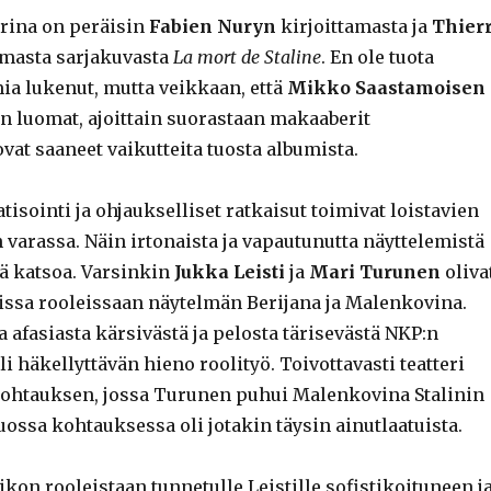
rina on peräisin
Fabien Nuryn
kirjoittamasta ja
Thier
masta sarjakuvasta
La mort de Staline
. En ole tuota
ia lukenut, mutta veikkaan, että
Mikko Saastamoisen
 luomat, ajoittain suorastaan makaaberit
at saaneet vaikutteita tuosta albumista.
sointi ja ohjaukselliset ratkaisut toimivat loistavien
 varassa. Näin irtonaista ja vapautunutta näyttelemistä
ää katsoa. Varsinkin
Jukka Leisti
ja
Mari Turunen
oliva
ssa rooleissaan näytelmän Berijana ja Malenkovina.
 afasiasta kärsivästä ja pelosta tärisevästä NKP:n
li häkellyttävän hieno roolityö. Toivottavasti teatteri
 kohtauksen, jossa Turunen puhui Malenkovina Stalinin
uossa kohtauksessa oli jotakin täysin ainutlaatuista.
on rooleistaan tunnetulle Leistille sofistikoituneen j