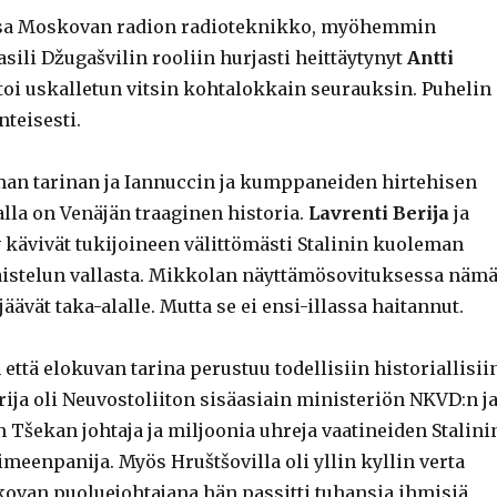
sa Moskovan radion radioteknikko, myöhemmin
asili Džugašvilin rooliin hurjasti heittäytynyt
Antti
oi uskalletun vitsin kohtalokkain seurauksin. Puhelin
teisesti.
man tarinan ja Iannuccin ja kumppaneiden hirtehisen
lla on Venäjän traaginen historia.
Lavrenti Berija
ja
v
kävivät tukijoineen välittömästi Stalinin kuoleman
aistelun vallasta. Mikkolan näyttämösovituksessa näm
äävät taka-alalle. Mutta se ei ensi-illassa haitannut.
että elokuvan tarina perustuu todellisiin historiallisii
ija oli Neuvostoliiton sisäasiain ministeriön NKVD:n j
n Tšekan johtaja ja miljoonia uhreja vaatineiden Stalini
meenpanija. Myös Hruštšovilla oli yllin kyllin verta
ovan puoluejohtajana hän passitti tuhansia ihmisiä