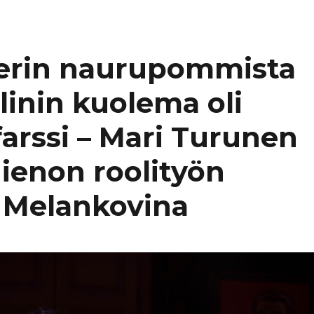
erin naurupommista
alinin kuolema oli
arssi – Mari Turunen
ienon roolityön
 Melankovina