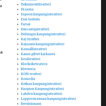
Dokumenttiteatteri
ja
Draama
Espoon kaupunginteatteri
Essi Santala
Farssi
Harrastajateatteri
Helsingin kaupunginteatteri
Kaj Gynther
Kajaanin kaupunginteatteri
Kansallisteatteri
la
Kauas pilvet karkaava
Kesäteatteri
Klockriketeatern
klovneria
KOM-teatteri
Komedia
Kotkan kaupunginteatteri
Kuopion Kaupunginteatteri
Lahden kaupunginteatteri
Lappeenrannan kaupunginteatteri
livestriimaus