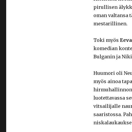
pirullisen älykk
oman valtansa t
mestarillinen.
Toki myös
Eeva
komedian kontek
Bulganin ja Nik
Huumori oli Neu
myös ainoa tapa 
hirmuhallinnon 
luotettavassa se
vitsailijalle na
saaristossa. Pah
niskalaukaukse