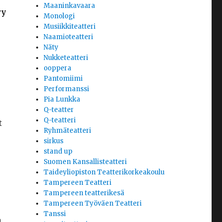
Maaninkavaara
ry
Monologi
Musiikkiteatteri
Naamioteatteri
Näty
Nukketeatteri
ooppera
Pantomiimi
Performanssi
Pia Lunkka
Q-teatter
Q-teatteri
t
Ryhmäteatteri
sirkus
stand up
Suomen Kansallisteatteri
Taideyliopiston Teatterikorkeakoulu
Tampereen Teatteri
Tampereen teatterikesä
Tampereen Työväen Teatteri
Tanssi
a