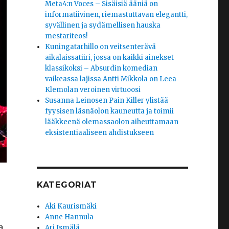
Meta4:n Voces – Sisäisiä ääniä on
informatiivinen, riemastuttavan elegantti,
syvällinen ja sydämellisen hauska
mestariteos!
Kuningatarhillo on veitsenterävä
aikalaissatiiri, jossa on kaikki ainekset
klassikoksi – Absurdin komedian
vaikeassa lajissa Antti Mikkola on Leea
Klemolan veroinen virtuoosi
Susanna Leinosen Pain Killer ylistää
fyysisen läsnäolon kauneutta ja toimii
lääkkeenä olemassaolon aiheuttamaan
eksistentiaaliseen ahdistukseen
KATEGORIAT
Aki Kaurismäki
Anne Hannula
a
Ari Ismälä