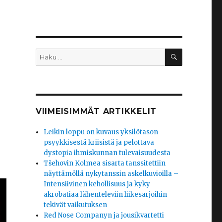
HAKU
Etsi:
VIIMEISIMMÄT ARTIKKELIT
Leikin loppu on kuvaus yksilötason
psyykkisestä kriisistä ja pelottava
dystopia ihmiskunnan tulevaisuudesta
Tšehovin Kolmea sisarta tanssitettiin
näyttämöllä nykytanssin askelkuvioilla –
Intensiivinen kehollisuus ja kyky
akrobatiaa lähenteleviin liikesarjoihin
tekivät vaikutuksen
Red Nose Companyn ja jousikvartetti