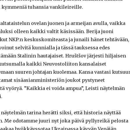
ja kymmeniä tuhansia vankileireille.
valtataistelun ovelan juonen ja armeijan avulla, vaikka
aluksi olleen kaikki valtit käsissään. Berija juoni
tkut NKP:n keskuskomiteasta ja junaili hänet tehtävään,
voinut selvitä kunnialla ja tässä tauksessa edes
tämään Stalinin hautajaiset. Hruštšov järjesti hiljaisen
tsumalla kaikki Neuvostoliiton kansalaiset
maan suuren johtajan kuolemaa. Kansa vastasi kutsuu
htamat sisäasianministeriön joukot pystyneet
tä vyöryä. ”Kaikkia ei voida ampua”, Leisti näytelmän
i.
näytelmän tarina herätti siksi, että historia näyttää
n. Me odotamme juuri nyt joka päivä pyllyreikä pelosta
raakaa hyökkäyssotaa Ukrainassa käyvän Venäjän