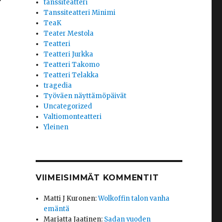
tanssiteatteri
Tanssiteatteri Minimi
TeaK
Teater Mestola
Teatteri
Teatteri Jurkka
Teatteri Takomo
Teatteri Telakka
tragedia
Työväen näyttämöpäivät
Uncategorized
Valtiomonteatteri
Yleinen
VIIMEISIMMÄT KOMMENTIT
Matti J Kuronen
:
Wolkoffin talon vanha
emäntä
Marjatta Jaatinen
:
Sadan vuoden