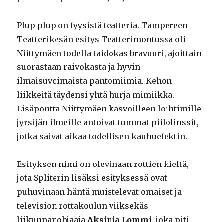
Plup plup on fyysistä teatteria. Tampereen
Teatterikesän esitys Teatterimontussa oli
Niittymäen todella taidokas bravuuri, ajoittain
suorastaan raivokasta ja hyvin
ilmaisuvoimaista pantomiimia. Kehon
liikkeitä täydensi yhtä hurja mimiikka.
Lisäpontta Niittymäen kasvoilleen loihtimille
jyrsijän ilmeille antoivat tummat piilolinssit,
jotka saivat aikaa todellisen kauhuefektin.
Esityksen nimi on olevinaan rottien kieltä,
jota Spliterin lisäksi esityksessä ovat
puhuvinaan häntä muistelevat omaiset ja
television rottakoulun viiksekäs
liikunnanohjaaja
Aksinja Lommi
, joka piti