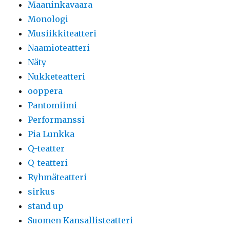
Maaninkavaara
Monologi
Musiikkiteatteri
Naamioteatteri
Näty
Nukketeatteri
ooppera
Pantomiimi
Performanssi
Pia Lunkka
Q-teatter
Q-teatteri
Ryhmäteatteri
sirkus
stand up
Suomen Kansallisteatteri