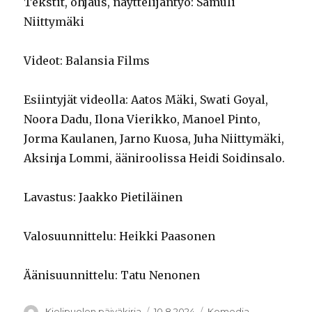
Tekstit, ohjaus, näyttelijäntyö: Samuli
Niittymäki
Videot: Balansia Films
Esiintyjät videolla: Aatos Mäki, Swati Goyal,
Noora Dadu, Ilona Vierikko, Manoel Pinto,
Jorma Kaulanen, Jarno Kuosa, Juha Niittymäki,
Aksinja Lommi, ääniroolissa Heidi Soidinsalo.
Lavastus: Jaakko Pietiläinen
Valosuunnittelu: Heikki Paasonen
Äänisuunnittelu: Tatu Nenonen
Kirjoittaja
Julkaistu
Kategoriat
Kielipuolen päiväkirja
10.8.2024
Komedia
,