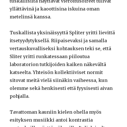
tuskallisilta näyttävät vieroitusoireet tulivat
yllättävinä ja kaoottisina iskuina oman
metelinsä kanssa.
Tuskallista yksinäisyyttä Spliter yritti lievittä
itsetyydytyksellä. Riipaisevaksi ja samalla
vertauskuvalliseksi kohtauksen teki se, että
Sliter yritti runkatessaan piiloutua
laboratorion tutkijoiden kaiken näkevältä
katseelta. Yhteisön kollektiiviset normit
sitovat meitä vielä siinäkin vaiheessa, kun
olemme sekä henkisesti että fyysisesti aivan
pohjalla.
Tavattoman kauniin kielen ohella myös
esityksen musiikki antoi kontrastia