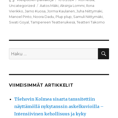
Avainsanat
Uncategorized
Aatos Mäki
,
Aksinja Lommi
,
Ilona
Vierikko
,
Jarno Kuosa
,
Jorma Kaulanen
,
Juha Niittymäki
,
Manoel Pinto
,
Noora Dadu
,
Plup plup
,
Samuli Niittymäki
,
Swati Goyal
,
Tampereen Teatteruikesä
,
Teatteri Takomo
HA
Etsi:
VIIMEISIMMÄT ARTIKKELIT
Tšehovin Kolmea sisarta tanssitettiin
näyttämöllä nykytanssin askelkuvioilla –
Intensiivinen kehollisuus ja kyky