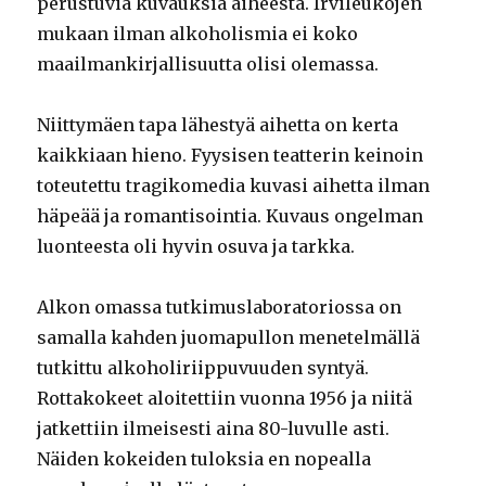
perustuvia kuvauksia aiheesta. Irvileukojen
mukaan ilman alkoholismia ei koko
maailmankirjallisuutta olisi olemassa.
Niittymäen tapa lähestyä aihetta on kerta
kaikkiaan hieno. Fyysisen teatterin keinoin
toteutettu tragikomedia kuvasi aihetta ilman
häpeää ja romantisointia. Kuvaus ongelman
luonteesta oli hyvin osuva ja tarkka.
Alkon omassa tutkimuslaboratoriossa on
samalla kahden juomapullon menetelmällä
tutkittu alkoholiriippuvuuden syntyä.
Rottakokeet aloitettiin vuonna 1956 ja niitä
jatkettiin ilmeisesti aina 80-luvulle asti.
Näiden kokeiden tuloksia en nopealla