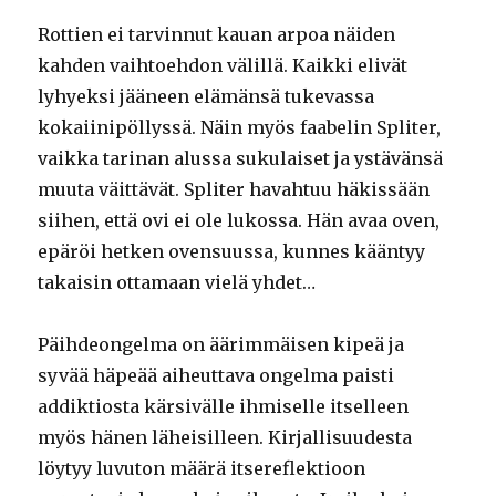
Rottien ei tarvinnut kauan arpoa näiden
kahden vaihtoehdon välillä. Kaikki elivät
lyhyeksi jääneen elämänsä tukevassa
kokaiinipöllyssä. Näin myös faabelin Spliter,
vaikka tarinan alussa sukulaiset ja ystävänsä
muuta väittävät. Spliter havahtuu häkissään
siihen, että ovi ei ole lukossa. Hän avaa oven,
epäröi hetken ovensuussa, kunnes kääntyy
takaisin ottamaan vielä yhdet…
Päihdeongelma on äärimmäisen kipeä ja
syvää häpeää aiheuttava ongelma paisti
addiktiosta kärsivälle ihmiselle itselleen
myös hänen läheisilleen. Kirjallisuudesta
löytyy luvuton määrä itsereflektioon