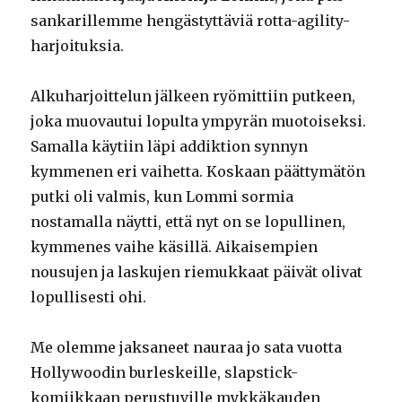
sankarillemme hengästyttäviä rotta-agility-
harjoituksia.
Alkuharjoittelun jälkeen ryömittiin putkeen,
joka muovautui lopulta ympyrän muotoiseksi.
Samalla käytiin läpi addiktion synnyn
kymmenen eri vaihetta. Koskaan päättymätön
putki oli valmis, kun Lommi sormia
nostamalla näytti, että nyt on se lopullinen,
kymmenes vaihe käsillä. Aikaisempien
nousujen ja laskujen riemukkaat päivät olivat
lopullisesti ohi.
Me olemme jaksaneet nauraa jo sata vuotta
Hollywoodin burleskeille, slapstick-
komiikkaan perustuville mykkäkauden