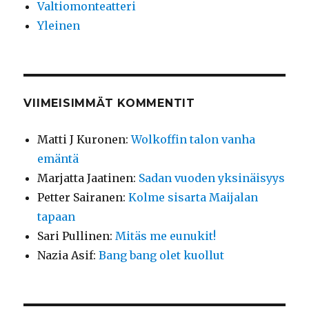
Valtiomonteatteri
Yleinen
VIIMEISIMMÄT KOMMENTIT
Matti J Kuronen
:
Wolkoffin talon vanha
emäntä
Marjatta Jaatinen
:
Sadan vuoden yksinäisyys
Petter Sairanen
:
Kolme sisarta Maijalan
tapaan
Sari Pullinen
:
Mitäs me eunukit!
Nazia Asif
:
Bang bang olet kuollut