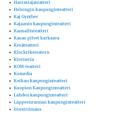
Harrastajateatteri
Helsingin kaupunginteatteri
Kaj Gynther
Kajaanin kaupunginteatteri
Kansallisteatteri
Kauas pilvet karkaava
Kesäteatteri
Klockriketeatern
klovneria
KOM-teatteri
Komedia
Kotkan kaupunginteatteri
Kuopion Kaupunginteatteri
Lahden kaupunginteatteri
Lappeenrannan kaupunginteatteri
livestriimaus