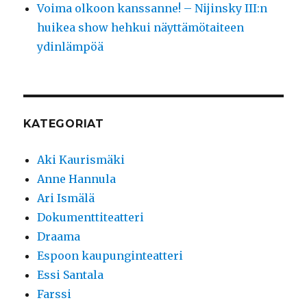
Voima olkoon kanssanne! – Nijinsky III:n
huikea show hehkui näyttämötaiteen
ydinlämpöä
KATEGORIAT
Aki Kaurismäki
Anne Hannula
Ari Ismälä
Dokumenttiteatteri
Draama
Espoon kaupunginteatteri
Essi Santala
Farssi