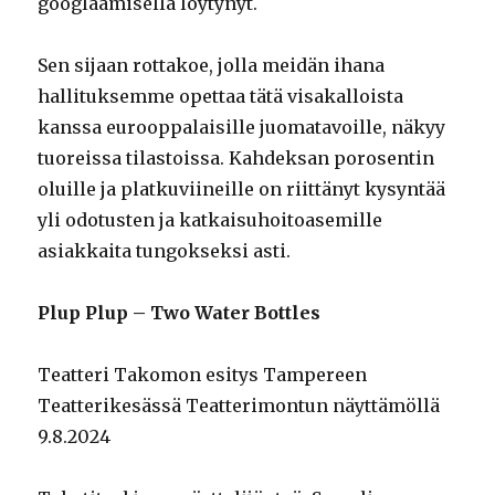
googlaamisella löytynyt.
Sen sijaan rottakoe, jolla meidän ihana
hallituksemme opettaa tätä visakalloista
kanssa eurooppalaisille juomatavoille, näkyy
tuoreissa tilastoissa. Kahdeksan porosentin
oluille ja platkuviineille on riittänyt kysyntää
yli odotusten ja katkaisuhoitoasemille
asiakkaita tungokseksi asti.
Plup Plup – Two Water Bottles
Teatteri Takomon esitys Tampereen
Teatterikesässä Teatterimontun näyttämöllä
9.8.2024