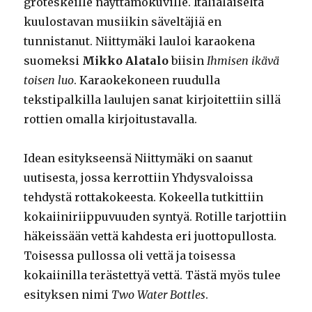
groteskeille näyttämökuville. Italialaiselta
kuulostavan musiikin säveltäjiä en
tunnistanut. Niittymäki lauloi karaokena
suomeksi
Mikko Alatalo
biisin
Ihmisen ikävä
toisen luo
. Karaokekoneen ruudulla
tekstipalkilla laulujen sanat kirjoitettiin sillä
rottien omalla kirjoitustavalla.
Idean esitykseensä Niittymäki on saanut
uutisesta, jossa kerrottiin Yhdysvaloissa
tehdystä rottakokeesta. Kokeella tutkittiin
kokaiiniriippuvuuden syntyä. Rotille tarjottiin
häkeissään vettä kahdesta eri juottopullosta.
Toisessa pullossa oli vettä ja toisessa
kokaiinilla terästettyä vettä. Tästä myös tulee
esityksen nimi
Two Water Bottles
.