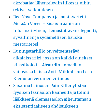
akrobatiaa lähenteleviin liikesarjoihin
tekivät vaikutuksen
Red Nose Companyn ja jousikvartetti
Meta4:n Voces – Sisäisiä ääniä on
informatiivinen, riemastuttavan elegantti,
syvällinen ja sydämellisen hauska
mestariteos!
Kuningatarhillo on veitsenterävä
aikalaissatiiri, jossa on kaikki ainekset
klassikoksi – Absurdin komedian
vaikeassa lajissa Antti Mikkola on Leea
Klemolan veroinen virtuoosi
Susanna Leinosen Pain Killer ylistää
fyysisen läsnäolon kauneutta ja toimii
lääkkeenä olemassaolon aiheuttamaan
eksistentiaaliseen ahdistukseen