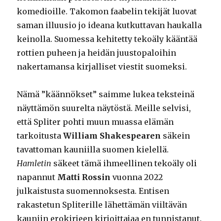
komedioille. Takomon faabelin tekijät luovat
saman illuusio jo ideana kutkuttavan haukalla
keinolla. Suomessa kehitetty tekoäly kääntää
rottien puheen ja heidän juustopaloihin
nakertamansa kirjalliset viestit suomeksi.
Nämä ”käännökset” saimme lukea teksteinä
näyttämön suurelta näytöstä. Meille selvisi,
että Spliter pohti muun muassa elämän
tarkoitusta
William Shakespearen
säkein
tavattoman kauniilla suomen kielellä.
Hamletin
säkeet tämä ihmeellinen tekoäly oli
napannut
Matti Rossin
vuonna 2022
julkaistusta suomennoksesta. Entisen
rakastetun Spliterille lähettämän viiltävän
kauniin erokirjeen kirjoittajaa en tunnistanut.