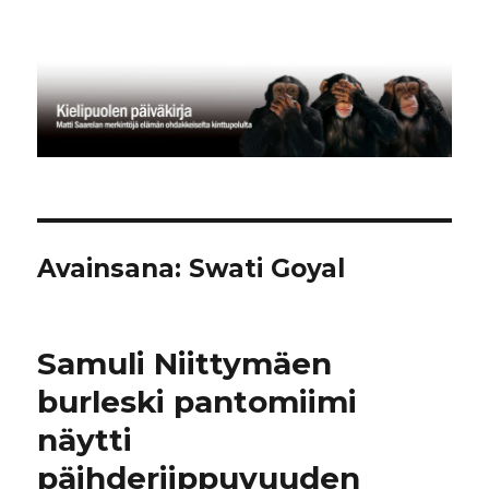
Kielipuolen päiväkirja
Avainsana:
Swati Goyal
Samuli Niittymäen
burleski pantomiimi
näytti
päihderiippuvuuden