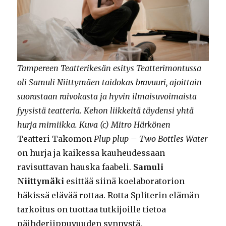
Tampereen Teatterikesän esitys Teatterimontussa
oli Samuli Niittymäen taidokas bravuuri, ajoittain
suorastaan raivokasta ja hyvin ilmaisuvoimaista
fyysistä teatteria. Kehon liikkeitä täydensi yhtä
hurja mimiikka. Kuva (c) Mitro Härkönen
Teatteri Takomon
Plup plup – Two Bottles Water
on hurja ja kaikessa kauheudessaan
ravisuttavan hauska faabeli.
Samuli
Niittymäki
esittää siinä koelaboratorion
häkissä elävää rottaa. Rotta Spliterin elämän
tarkoitus on tuottaa tutkijoille tietoa
päihderiippuvuuden synnystä.