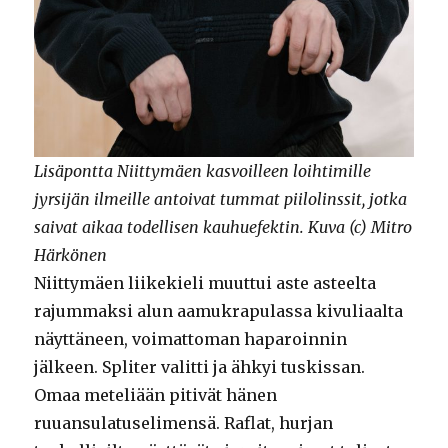
Lisäpontta Niittymäen kasvoilleen loihtimille
jyrsijän ilmeille antoivat tummat piilolinssit, jotka
saivat aikaa todellisen kauhuefektin. Kuva (c) Mitro
Härkönen
Niittymäen liikekieli muuttui aste asteelta
rajummaksi alun aamukrapulassa kivuliaalta
näyttäneen, voimattoman haparoinnin
jälkeen. Spliter valitti ja ähkyi tuskissan.
Omaa meteliään pitivät hänen
ruuansulatuselimensä. Raflat, hurjan