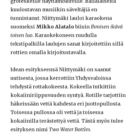
groteskeille näyttämökuville. Italialaiselta
kuulostavan musiikin säveltäjiä en
tunnistanut. Niittymäki lauloi karaokena
suomeksi
Mikko Alatalo
biisin
Ihmisen ikävä
toisen luo
. Karaokekoneen ruudulla
tekstipalkilla laulujen sanat kirjoitettiin sillä
rottien omalla kirjoitustavalla.
Idean esitykseensä Niittymäki on saanut
uutisesta, jossa kerrottiin Yhdysvaloissa
tehdystä rottakokeesta. Kokeella tutkittiin
kokaiiniriippuvuuden syntyä. Rotille tarjottiin
häkeissään vettä kahdesta eri juottopullosta.
Toisessa pullossa oli vettä ja toisessa
kokaiinilla terästettyä vettä. Tästä myös tulee
esityksen nimi
Two Water Bottles
.