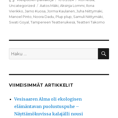
Avainsanat
Uncategorized
Aatos Mäki
,
Aksinja Lommi
,
Ilona
Vierikko
,
Jarno Kuosa
,
Jorma Kaulanen
,
Juha Niittymäki
,
Manoel Pinto
,
Noora Dadu
,
Plup plup
,
Samuli Niittymäki
,
Swati Goyal
,
Tampereen Teatteruikesä
,
Teatteri Takomo
HA
Etsi:
VIIMEISIMMÄT ARTIKKELIT
Vesisaaren Alma oli ekologisen
elämäntavan puolustuspuhe –
Näyttämökuvissa kalajälli nousi