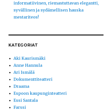
informatiivinen, riemastuttavan elegantti,
syvällinen ja sydämellisen hauska
mestariteos!
KATEGORIAT
Aki Kaurismäki
Anne Hannula
Ari Ismälä
Dokumenttiteatteri
Draama
Espoon kaupunginteatteri
Essi Santala
Farssi