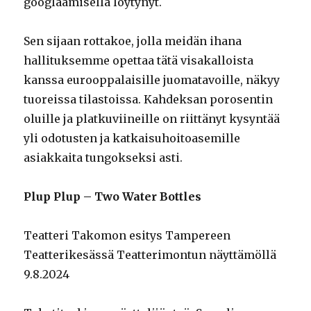
googlaamisella löytynyt.
Sen sijaan rottakoe, jolla meidän ihana
hallituksemme opettaa tätä visakalloista
kanssa eurooppalaisille juomatavoille, näkyy
tuoreissa tilastoissa. Kahdeksan porosentin
oluille ja platkuviineille on riittänyt kysyntää
yli odotusten ja katkaisuhoitoasemille
asiakkaita tungokseksi asti.
Plup Plup – Two Water Bottles
Teatteri Takomon esitys Tampereen
Teatterikesässä Teatterimontun näyttämöllä
9.8.2024