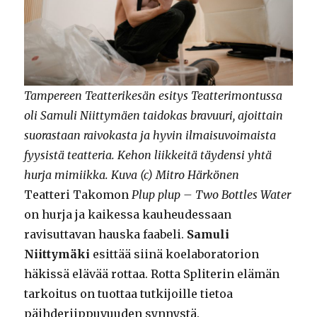
Tampereen Teatterikesän esitys Teatterimontussa
oli Samuli Niittymäen taidokas bravuuri, ajoittain
suorastaan raivokasta ja hyvin ilmaisuvoimaista
fyysistä teatteria. Kehon liikkeitä täydensi yhtä
hurja mimiikka. Kuva (c) Mitro Härkönen
Teatteri Takomon
Plup plup – Two Bottles Water
on hurja ja kaikessa kauheudessaan
ravisuttavan hauska faabeli.
Samuli
Niittymäki
esittää siinä koelaboratorion
häkissä elävää rottaa. Rotta Spliterin elämän
tarkoitus on tuottaa tutkijoille tietoa
päihderiippuvuuden synnystä.