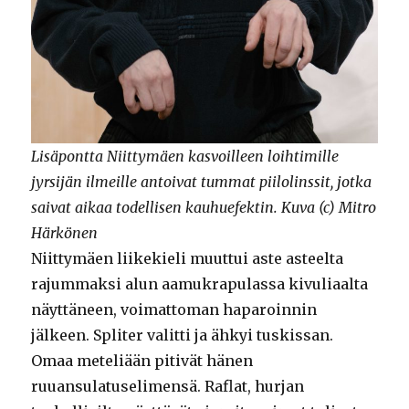
Lisäpontta Niittymäen kasvoilleen loihtimille
jyrsijän ilmeille antoivat tummat piilolinssit, jotka
saivat aikaa todellisen kauhuefektin. Kuva (c) Mitro
Härkönen
Niittymäen liikekieli muuttui aste asteelta
rajummaksi alun aamukrapulassa kivuliaalta
näyttäneen, voimattoman haparoinnin
jälkeen. Spliter valitti ja ähkyi tuskissan.
Omaa meteliään pitivät hänen
ruuansulatuselimensä. Raflat, hurjan