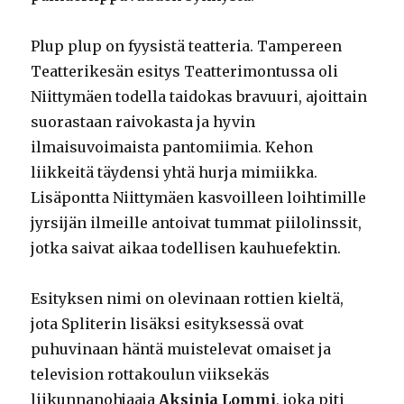
Plup plup on fyysistä teatteria. Tampereen
Teatterikesän esitys Teatterimontussa oli
Niittymäen todella taidokas bravuuri, ajoittain
suorastaan raivokasta ja hyvin
ilmaisuvoimaista pantomiimia. Kehon
liikkeitä täydensi yhtä hurja mimiikka.
Lisäpontta Niittymäen kasvoilleen loihtimille
jyrsijän ilmeille antoivat tummat piilolinssit,
jotka saivat aikaa todellisen kauhuefektin.
Esityksen nimi on olevinaan rottien kieltä,
jota Spliterin lisäksi esityksessä ovat
puhuvinaan häntä muistelevat omaiset ja
television rottakoulun viiksekäs
liikunnanohjaaja
Aksinja Lommi
, joka piti