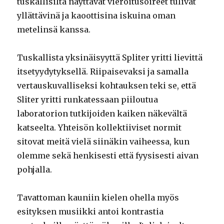
tuskallisilta näyttävät vieroitusoireet tulivat
yllättävinä ja kaoottisina iskuina oman
metelinsä kanssa.
Tuskallista yksinäisyyttä Spliter yritti lievittä
itsetyydytyksellä. Riipaisevaksi ja samalla
vertauskuvalliseksi kohtauksen teki se, että
Sliter yritti runkatessaan piiloutua
laboratorion tutkijoiden kaiken näkevältä
katseelta. Yhteisön kollektiiviset normit
sitovat meitä vielä siinäkin vaiheessa, kun
olemme sekä henkisesti että fyysisesti aivan
pohjalla.
Tavattoman kauniin kielen ohella myös
esityksen musiikki antoi kontrastia