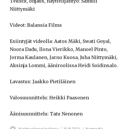
Tekstit, ohjaus, näyttelijäntyö: Samuli
Niittymäki
Videot: Balansia Films
Esiintyjät videolla: Aatos Mäki, Swati Goyal,
Noora Dadu, Ilona Vierikko, Manoel Pinto,
Jorma Kaulanen, Jarno Kuosa, Juha Niittymäki,
Aksinja Lommi, ääniroolissa Heidi Soidinsalo.
Lavastus: Jaakko Pietiläinen
Valosuunnittelu: Heikki Paasonen
Äänisuunnittelu: Tatu Nenonen
Kirjoittaja
Julkaistu
Kategoriat
Kielipuolen päiväkirja
10.8.2024
Komedia
,