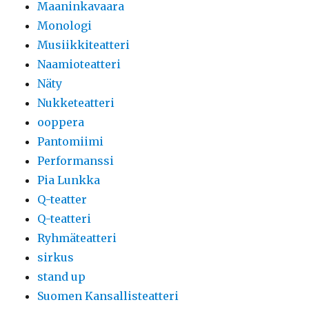
Maaninkavaara
Monologi
Musiikkiteatteri
Naamioteatteri
Näty
Nukketeatteri
ooppera
Pantomiimi
Performanssi
Pia Lunkka
Q-teatter
Q-teatteri
Ryhmäteatteri
sirkus
stand up
Suomen Kansallisteatteri