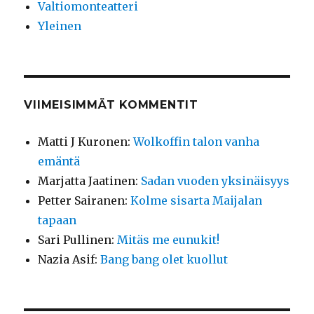
Valtiomonteatteri
Yleinen
VIIMEISIMMÄT KOMMENTIT
Matti J Kuronen
:
Wolkoffin talon vanha
emäntä
Marjatta Jaatinen
:
Sadan vuoden yksinäisyys
Petter Sairanen
:
Kolme sisarta Maijalan
tapaan
Sari Pullinen
:
Mitäs me eunukit!
Nazia Asif
:
Bang bang olet kuollut