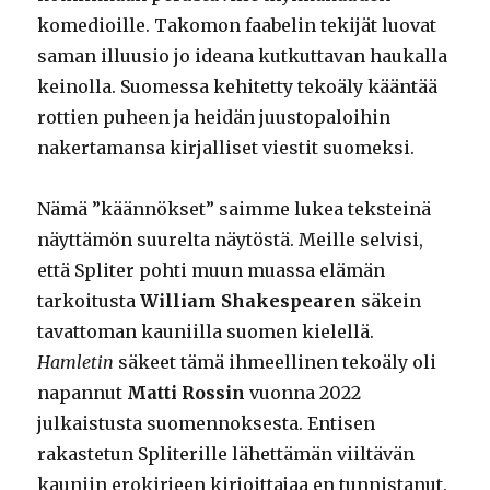
komedioille. Takomon faabelin tekijät luovat
saman illuusio jo ideana kutkuttavan haukalla
keinolla. Suomessa kehitetty tekoäly kääntää
rottien puheen ja heidän juustopaloihin
nakertamansa kirjalliset viestit suomeksi.
Nämä ”käännökset” saimme lukea teksteinä
näyttämön suurelta näytöstä. Meille selvisi,
että Spliter pohti muun muassa elämän
tarkoitusta
William Shakespearen
säkein
tavattoman kauniilla suomen kielellä.
Hamletin
säkeet tämä ihmeellinen tekoäly oli
napannut
Matti Rossin
vuonna 2022
julkaistusta suomennoksesta. Entisen
rakastetun Spliterille lähettämän viiltävän
kauniin erokirjeen kirjoittajaa en tunnistanut.