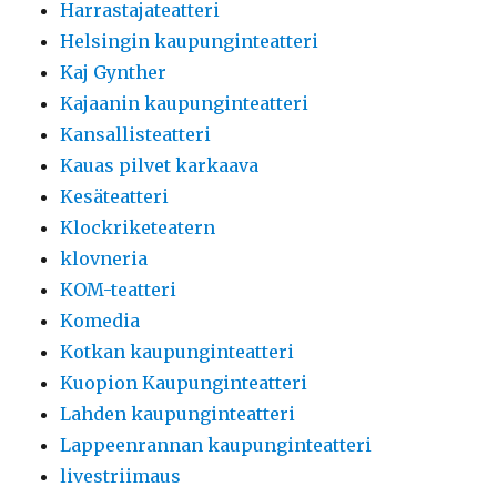
Harrastajateatteri
Helsingin kaupunginteatteri
Kaj Gynther
Kajaanin kaupunginteatteri
Kansallisteatteri
Kauas pilvet karkaava
Kesäteatteri
Klockriketeatern
klovneria
KOM-teatteri
Komedia
Kotkan kaupunginteatteri
Kuopion Kaupunginteatteri
Lahden kaupunginteatteri
Lappeenrannan kaupunginteatteri
livestriimaus