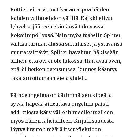
Rottien ei tarvinnut kauan arpoa näiden
kahden vaihtoehdon välillä. Kaikki elivät
lyhyeksi jääneen elämänsä tukevassa
kokaiinipöllyssä. Näin myös faabelin Spliter,
vaikka tarinan alussa sukulaiset ja ystävänsä
muuta väittävät. Spliter havahtuu häkissään
siihen, että ovi ei ole lukossa. Hän avaa oven,
epäröi hetken ovensuussa, kunnes kääntyy
takaisin ottamaan vielä yhdet…
Päihdeongelma on äärimmäisen kipeä ja
syvää häpeää aiheuttava ongelma paisti
addiktiosta kärsivälle ihmiselle itselleen
myös hänen läheisilleen. Kirjallisuudesta
löytyy luvuton määrä itsereflektioon