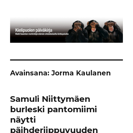
Kielipuolen päiväkirja
Avainsana:
Jorma Kaulanen
Samuli Niittymäen
burleski pantomiimi
näytti
päihderiippuvuuden