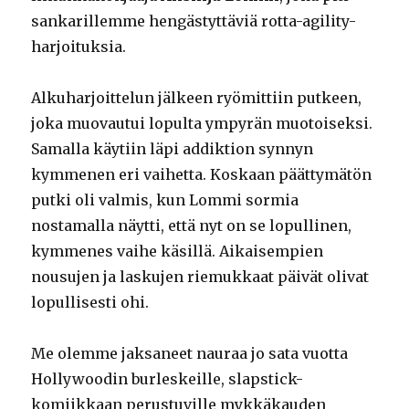
sankarillemme hengästyttäviä rotta-agility-
harjoituksia.
Alkuharjoittelun jälkeen ryömittiin putkeen,
joka muovautui lopulta ympyrän muotoiseksi.
Samalla käytiin läpi addiktion synnyn
kymmenen eri vaihetta. Koskaan päättymätön
putki oli valmis, kun Lommi sormia
nostamalla näytti, että nyt on se lopullinen,
kymmenes vaihe käsillä. Aikaisempien
nousujen ja laskujen riemukkaat päivät olivat
lopullisesti ohi.
Me olemme jaksaneet nauraa jo sata vuotta
Hollywoodin burleskeille, slapstick-
komiikkaan perustuville mykkäkauden