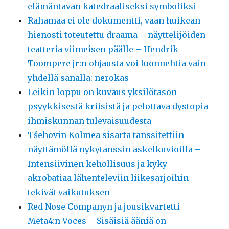
elämäntavan katedraaliseksi symboliksi
Rahamaa ei ole dokumentti, vaan huikean
hienosti toteutettu draama – näyttelijöiden
teatteria viimeisen päälle – Hendrik
Toompere jr:n ohjausta voi luonnehtia vain
yhdellä sanalla: nerokas
Leikin loppu on kuvaus yksilötason
psyykkisestä kriisistä ja pelottava dystopia
ihmiskunnan tulevaisuudesta
Tšehovin Kolmea sisarta tanssitettiin
näyttämöllä nykytanssin askelkuvioilla –
Intensiivinen kehollisuus ja kyky
akrobatiaa lähenteleviin liikesarjoihin
tekivät vaikutuksen
Red Nose Companyn ja jousikvartetti
Meta4:n Voces – Sisäisiä ääniä on