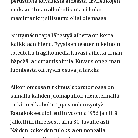
perustuvia kuvauksia aiheesta. Irvileukojen
mukaan ilman alkoholismia ei koko
maailmankirjallisuutta olisi olemassa.
Niittymäen tapa lähestyä aihetta on kerta
kaikkiaan hieno. Fyysisen teatterin keinoin
toteutettu tragikomedia kuvasi aihetta ilman
häpeää ja romantisointia. Kuvaus ongelman
luonteesta oli hyvin osuva ja tarkka.
Alkon omassa tutkimuslaboratoriossa on
samalla kahden juomapullon menetelmällä
tutkittu alkoholiriippuvuuden syntyä.
Rottakokeet aloitettiin vuonna 1956 ja niitä
jatkettiin ilmeisesti aina 80-luvulle asti.
Näiden kokeiden tuloksia en nopealla