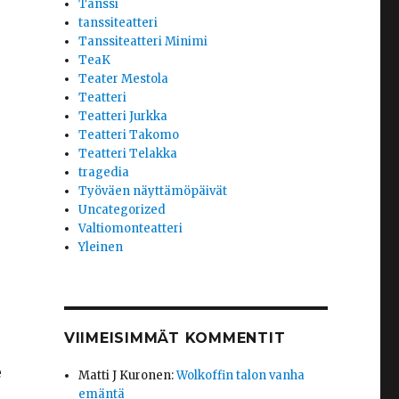
Tanssi
tanssiteatteri
Tanssiteatteri Minimi
TeaK
Teater Mestola
Teatteri
Teatteri Jurkka
Teatteri Takomo
Teatteri Telakka
tragedia
Työväen näyttämöpäivät
Uncategorized
Valtiomonteatteri
Yleinen
VIIMEISIMMÄT KOMMENTIT
e
Matti J Kuronen
:
Wolkoffin talon vanha
emäntä