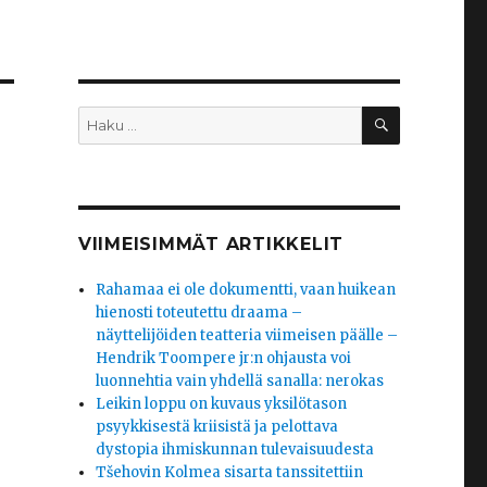
HAKU
Etsi:
VIIMEISIMMÄT ARTIKKELIT
Rahamaa ei ole dokumentti, vaan huikean
hienosti toteutettu draama –
näyttelijöiden teatteria viimeisen päälle –
Hendrik Toompere jr:n ohjausta voi
luonnehtia vain yhdellä sanalla: nerokas
Leikin loppu on kuvaus yksilötason
psyykkisestä kriisistä ja pelottava
dystopia ihmiskunnan tulevaisuudesta
Tšehovin Kolmea sisarta tanssitettiin