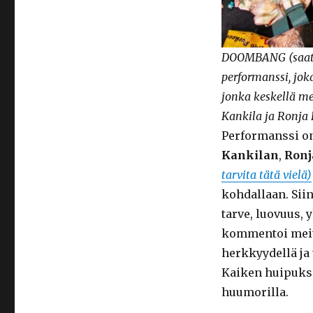
DOOMBANG (saatan 
performanssi, joka
jonka keskellä m
Kankila ja Ronja 
Performanssi on
Kankilan
,
Ronj
tarvita tätä vielä)
kohdallaan. Sii
tarve, luovuus, 
kommentoi meitä
herkkyydellä ja 
Kaiken huipuksi
huumorilla.