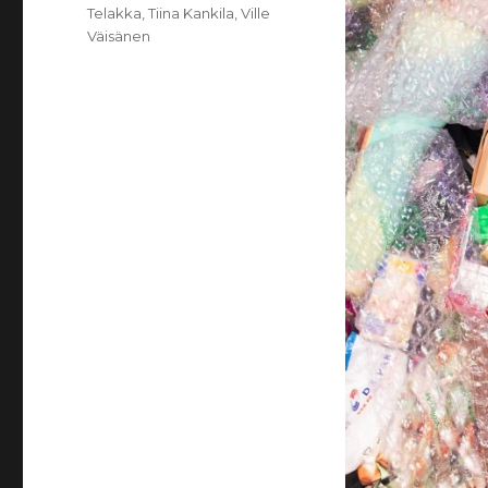
Telakka
,
Tiina Kankila
,
Ville
Väisänen