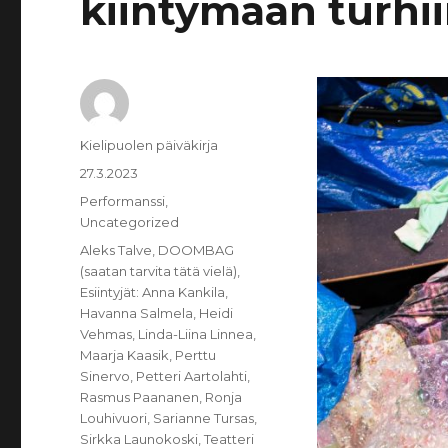
kiintymään turhii
Kirjoittaja
Kielipuolen päiväkirja
Julkaistu
27.3.2023
Kategoriat
Performanssi
,
Uncategorized
Avainsanat
Aleks Talve
,
DOOMBAG
(saatan tarvita tätä vielä)
,
Esiintyjät: Anna Kankila
,
Havanna Salmela
,
Heidi
Vehmas
,
Linda-Liina Linnea
,
Maarja Kaasik
,
Perttu
Sinervo
,
Petteri Aartolahti
,
Rasmus Paananen
,
Ronja
Louhivuori
,
Sarianne Tursas
,
Sirkka Launokoski
,
Teatteri