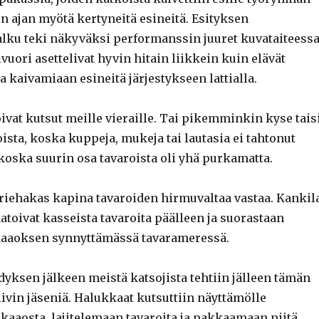
n ajan myötä kertyneitä esineitä. Esityksen
lku teki näkyväksi performanssin juuret kuvataiteessa
vuori asettelivat hyvin hitain liikkein kuin elävät
a kaivamiaan esineitä järjestykseen lattialla.
ivat kutsut meille vieraille. Tai pikemminkin kyse tais
ista, koska kuppeja, mukeja tai lautasia ei tahtonut
koska suurin osa tavaroista oli yhä purkamatta.
 riehakas kapina tavaroiden hirmuvaltaa vastaa. Kankil
atoivat kasseista tavaroita päälleen ja suorastaan
kaaoksen synnyttämässä tavarameressä.
ksen jälkeen meistä katsojista tehtiin jälleen tämän
tiivin jäseniä. Halukkaat kutsuttiin näyttämölle
kaaosta, lajitelemaan tavaroita ja pakkaamaan niitä