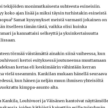
tekijöiden monimutkaisesta suhteesta esineisiin.
yy koko ajan lisää ja miksi täysin turhistakin esineistä
luopua? Samat kysymykset meistä varmasti jokainen on
n itselleen tämän tästä, vaikka olisi kuinka
mari ja kannattaisi selkeyttä ja yksinkertaisuutta
lissaan.
uteen törmää väistämättä ainakin siinä vaiheessa, kun
Louhivuori kertoi esityksessä joutuneensa muuttamaan
hdeksan kertaa eli keskimäärin vähintään kerran
na vielä useammin. Kankilan mukaan hänellä seuraava
edessä, kun hänen ja neljän muun ihmisen yhteisöltä
uokrattu kimppa-asunto alta.
a Kankila, Louhivuori ja Väisänen kantoivat näyttämöll
akassia, joiden kätköistä kaivettiin esille työryhmän