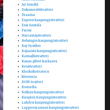
Ari Ismälä
Dokumenttiteatteri
Draama
Espoon kaupunginteatteri
Essi Santala
Farssi
Harrastajateatteri
Helsingin kaupunginteatteri
Kaj Gynther
Kajaanin kaupunginteatteri
Kansallisteatteri
Kauas pilvet karkaava
Kesäteatteri
Klockriketeatern
klovneria
KOM-teatteri
Komedia
Kotkan kaupunginteatteri
Kuopion Kaupunginteatteri
Lahden kaupunginteatteri
Lappeenrannan kaupunginteatteri