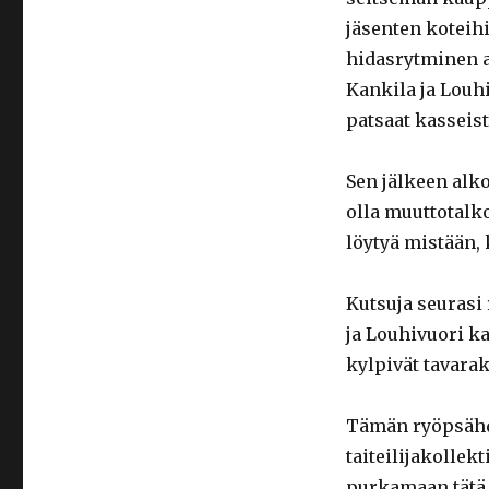
jäsenten koteihi
hidasrytminen a
Kankila ja Louhi
patsaat kasseist
Sen jälkeen alko
olla muuttotalko
löytyä mistään, 
Kutsuja seurasi
ja Louhivuori ka
kylpivät tavara
Tämän ryöpsähdy
taiteilijakollek
purkamaan tätä 