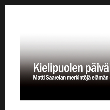
Kielipuolen päiväkirja
Teatteriblogi