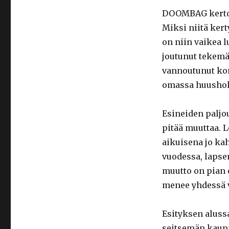
DOOMBAG kertoi 
Miksi niitä kert
on niin vaikea 
joutunut tekemää
vannoutunut kon
omassa huushol
Esineiden paljo
pitää muuttaa. 
aikuisena jo ka
vuodessa, lapse
muutto on pian 
menee yhdessä v
Esityksen aluss
seitsemän kaupp