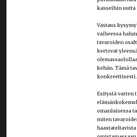
kasseihin uutta
Vastaus kysymyk
vaiheessa hahmo
tavaroiden osalt
kertovat yleensä
olemassaololla
kehän. Tämä tav
konkreettisesti.
Esitystä varten 
elämänkokemukse
omanlaisessa tav
miten tavaroide
haastateltavista
omistamassaan m