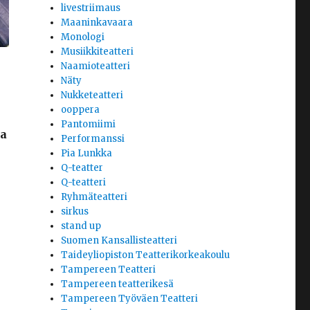
livestriimaus
Maaninkavaara
Monologi
Musiikkiteatteri
Naamioteatteri
Näty
Nukketeatteri
ooppera
Pantomiimi
a
Performanssi
Pia Lunkka
Q-teatter
Q-teatteri
Ryhmäteatteri
sirkus
stand up
Suomen Kansallisteatteri
Taideyliopiston Teatterikorkeakoulu
Tampereen Teatteri
Tampereen teatterikesä
Tampereen Työväen Teatteri