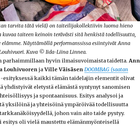
tarvita tätä vielä) on taiteilijakollektiivin luoma hieno
 kuvaa taiteen keinoin terävästi sitä henkistä todellisuutta,
e elämme. Näyttämöllä performanssissa esiintyivät Anna
Louhivuori. Kuva © Iida-Liina Linnea.
 parhaimmillaan hyvin ilmaisuvoimaista taidetta.
Ann
a Louhivuoren
ja
Ville Väisäsen
DOOMBAG (saatan
-esityksessä kaikki tämän taidelajin elementit olivat
nä yhdistyivät eletystä elämästä syntynyt sanomisen
yhteisöllisyys ja spontaanisuus. Esitys analysoi ja
 yksilöinä ja yhteisöinä ympäröivää todellisuutta
tarkkanäköisyydellä, johon vain aito taide pystyy.
 esitys oli vielä maustettu elämänmyönteisellä