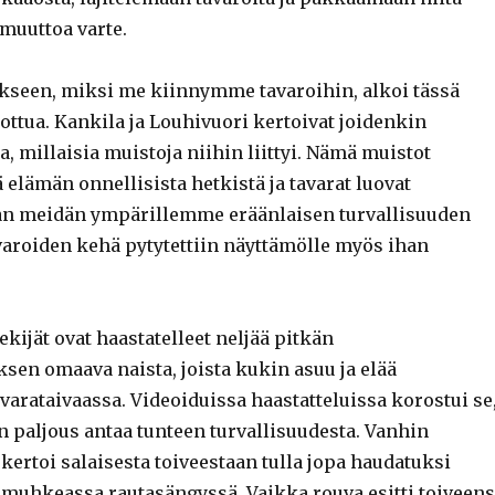
 muuttoa varte.
seen, miksi me kiinnymme tavaroihin, alkoi tässä
ttua. Kankila ja Louhivuori kertoivat joidenkin
a, millaisia muistoja niihin liittyi. Nämä muistot
 elämän onnellisista hetkistä ja tavarat luovat
an meidän ympärillemme eräänlaisen turvallisuuden
aroiden kehä pytytettiin näyttämölle myös ihan
tekijät ovat haastatelleet neljää pitkän
n omaava naista, joista kukin asuu ja elää
arataivaassa. Videoiduissa haastatteluissa korostui se
n paljous antaa tunteen turvallisuudesta. Vanhin
 kertoi salaisesta toiveestaan tulla jopa haudatuksi
uhkeassa rautasängyssä. Vaikka rouva esitti toiveen