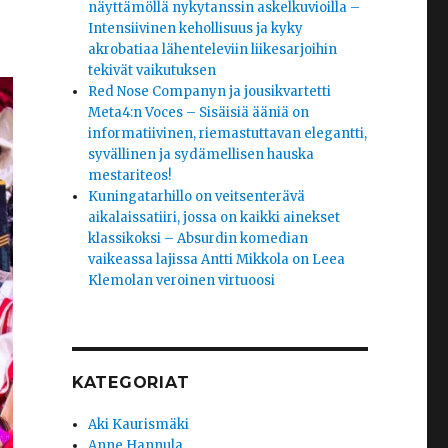
näyttämöllä nykytanssin askelkuvioilla –
Intensiivinen kehollisuus ja kyky
akrobatiaa lähenteleviin liikesarjoihin
tekivät vaikutuksen
Red Nose Companyn ja jousikvartetti
Meta4:n Voces – Sisäisiä ääniä on
informatiivinen, riemastuttavan elegantti,
syvällinen ja sydämellisen hauska
mestariteos!
Kuningatarhillo on veitsenterävä
aikalaissatiiri, jossa on kaikki ainekset
klassikoksi – Absurdin komedian
vaikeassa lajissa Antti Mikkola on Leea
Klemolan veroinen virtuoosi
KATEGORIAT
Aki Kaurismäki
Anne Hannula