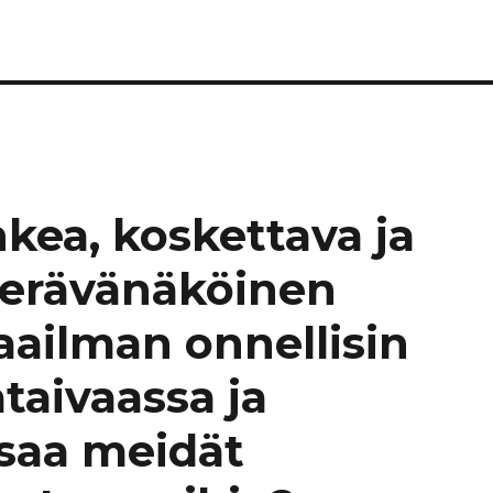
ea, koskettava ja
terävänäköinen
aailman onnellisin
taivaassa ja
 saa meidät