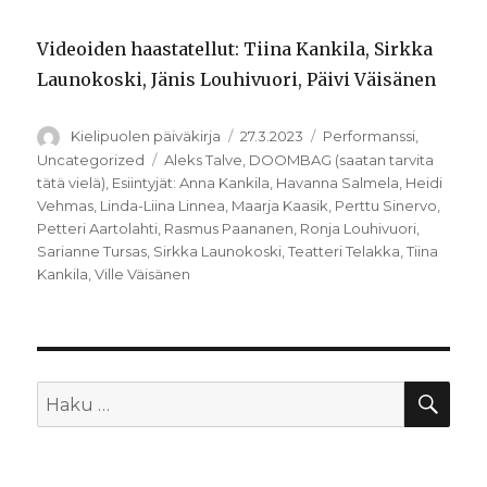
Videoiden haastatellut: Tiina Kankila, Sirkka
Launokoski, Jänis Louhivuori, Päivi Väisänen
Kirjoittaja
Julkaistu
Kategoriat
Kielipuolen päiväkirja
27.3.2023
Performanssi
,
Avainsanat
Uncategorized
Aleks Talve
,
DOOMBAG (saatan tarvita
tätä vielä)
,
Esiintyjät: Anna Kankila
,
Havanna Salmela
,
Heidi
Vehmas
,
Linda-Liina Linnea
,
Maarja Kaasik
,
Perttu Sinervo
,
Petteri Aartolahti
,
Rasmus Paananen
,
Ronja Louhivuori
,
Sarianne Tursas
,
Sirkka Launokoski
,
Teatteri Telakka
,
Tiina
Kankila
,
Ville Väisänen
HA
Etsi: