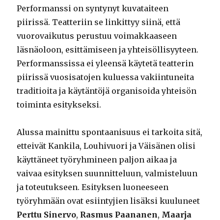
Performanssi on syntynyt kuvataiteen
piirissä. Teatteriin se linkittyy siinä, että
vuorovaikutus perustuu voimakkaaseen
läsnäoloon, esittämiseen ja yhteisöllisyyteen.
Performanssissa ei yleensä käytetä teatterin
piirissä vuosisatojen kuluessa vakiintuneita
traditioita ja käytäntöjä organisoida yhteisön
toiminta esitykseksi.
Alussa mainittu spontaanisuus ei tarkoita sitä,
etteivät Kankila, Louhivuori ja Väisänen olisi
käyttäneet työryhmineen paljon aikaa ja
vaivaa esityksen suunnitteluun, valmisteluun
ja toteutukseen. Esityksen luoneeseen
työryhmään ovat esiintyjien lisäksi kuuluneet
Perttu Sinervo
,
Rasmus Paananen
,
Maarja