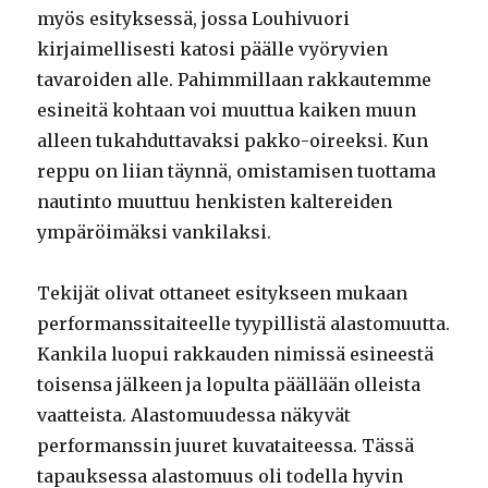
myös esityksessä, jossa Louhivuori
kirjaimellisesti katosi päälle vyöryvien
tavaroiden alle. Pahimmillaan rakkautemme
esineitä kohtaan voi muuttua kaiken muun
alleen tukahduttavaksi pakko-oireeksi. Kun
reppu on liian täynnä, omistamisen tuottama
nautinto muuttuu henkisten kaltereiden
ympäröimäksi vankilaksi.
Tekijät olivat ottaneet esitykseen mukaan
performanssitaiteelle tyypillistä alastomuutta.
Kankila luopui rakkauden nimissä esineestä
toisensa jälkeen ja lopulta päällään olleista
vaatteista. Alastomuudessa näkyvät
performanssin juuret kuvataiteessa. Tässä
tapauksessa alastomuus oli todella hyvin