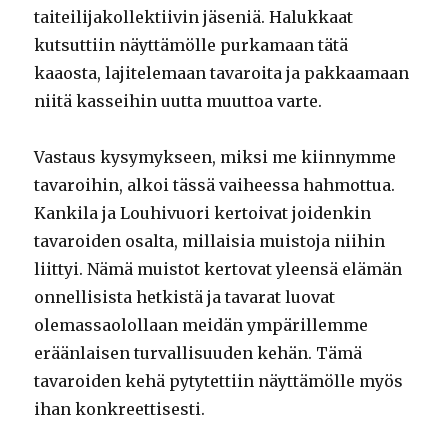
taiteilijakollektiivin jäseniä. Halukkaat
kutsuttiin näyttämölle purkamaan tätä
kaaosta, lajitelemaan tavaroita ja pakkaamaan
niitä kasseihin uutta muuttoa varte.
Vastaus kysymykseen, miksi me kiinnymme
tavaroihin, alkoi tässä vaiheessa hahmottua.
Kankila ja Louhivuori kertoivat joidenkin
tavaroiden osalta, millaisia muistoja niihin
liittyi. Nämä muistot kertovat yleensä elämän
onnellisista hetkistä ja tavarat luovat
olemassaolollaan meidän ympärillemme
eräänlaisen turvallisuuden kehän. Tämä
tavaroiden kehä pytytettiin näyttämölle myös
ihan konkreettisesti.