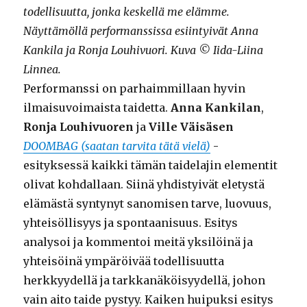
todellisuutta, jonka keskellä me elämme.
Näyttämöllä performanssissa esiintyivät Anna
Kankila ja Ronja Louhivuori. Kuva © Iida-Liina
Linnea.
Performanssi on parhaimmillaan hyvin
ilmaisuvoimaista taidetta.
Anna Kankilan
,
Ronja Louhivuoren
ja
Ville Väisäsen
DOOMBAG (saatan tarvita tätä vielä)
-
esityksessä kaikki tämän taidelajin elementit
olivat kohdallaan. Siinä yhdistyivät eletystä
elämästä syntynyt sanomisen tarve, luovuus,
yhteisöllisyys ja spontaanisuus. Esitys
analysoi ja kommentoi meitä yksilöinä ja
yhteisöinä ympäröivää todellisuutta
herkkyydellä ja tarkkanäköisyydellä, johon
vain aito taide pystyy. Kaiken huipuksi esitys