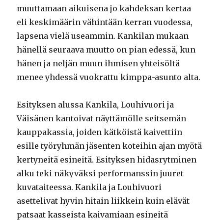
muuttamaan aikuisena jo kahdeksan kertaa
eli keskimäärin vähintään kerran vuodessa,
lapsena vielä useammin. Kankilan mukaan
hänellä seuraava muutto on pian edessä, kun
hänen ja neljän muun ihmisen yhteisöltä
menee yhdessä vuokrattu kimppa-asunto alta.
Esityksen alussa Kankila, Louhivuori ja
Väisänen kantoivat näyttämölle seitsemän
kauppakassia, joiden kätköistä kaivettiin
esille työryhmän jäsenten koteihin ajan myötä
kertyneitä esineitä. Esityksen hidasrytminen
alku teki näkyväksi performanssin juuret
kuvataiteessa. Kankila ja Louhivuori
asettelivat hyvin hitain liikkein kuin elävät
patsaat kasseista kaivamiaan esineitä