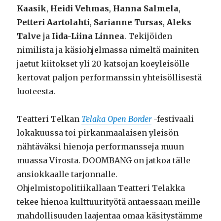
Kaasik
,
Heidi Vehmas
,
Hanna Salmela
,
Petteri Aartolahti
,
Sarianne Tursas
,
Aleks
Talve
ja
Iida-Liina Linnea
. Tekijöiden
nimilista ja käsiohjelmassa nimeltä mainiten
jaetut kiitokset yli 20 katsojan koeyleisölle
kertovat paljon performanssin yhteisöllisestä
luoteesta.
Teatteri Telkan
Telaka Open Border
-festivaali
lokakuussa toi pirkanmaalaisen yleisön
nähtäväksi hienoja performansseja muun
muassa Virosta. DOOMBANG on jatkoa tälle
ansiokkaalle tarjonnalle.
Ohjelmistopolitiikallaan Teatteri Telakka
tekee hienoa kulttuurityötä antaessaan meille
mahdollisuuden laajentaa omaa käsitystämme