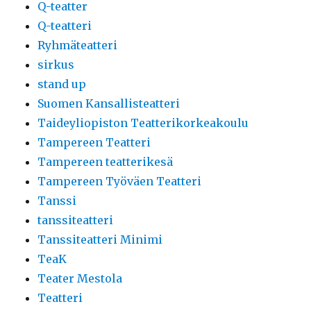
Q-teatter
Q-teatteri
Ryhmäteatteri
sirkus
stand up
Suomen Kansallisteatteri
Taideyliopiston Teatterikorkeakoulu
Tampereen Teatteri
Tampereen teatterikesä
Tampereen Työväen Teatteri
Tanssi
tanssiteatteri
Tanssiteatteri Minimi
TeaK
Teater Mestola
Teatteri