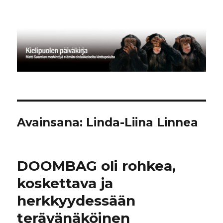
Kielipuolen päiväkirja
Avainsana:
Linda-Liina Linnea
DOOMBAG oli rohkea,
koskettava ja
herkkyydessään
terävänäköinen