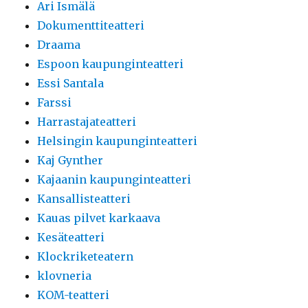
Ari Ismälä
Dokumenttiteatteri
Draama
Espoon kaupunginteatteri
Essi Santala
Farssi
Harrastajateatteri
Helsingin kaupunginteatteri
Kaj Gynther
Kajaanin kaupunginteatteri
Kansallisteatteri
Kauas pilvet karkaava
Kesäteatteri
Klockriketeatern
klovneria
KOM-teatteri