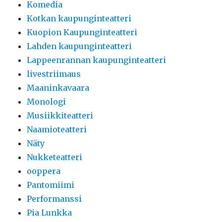
Komedia
Kotkan kaupunginteatteri
Kuopion Kaupunginteatteri
Lahden kaupunginteatteri
Lappeenrannan kaupunginteatteri
livestriimaus
Maaninkavaara
Monologi
Musiikkiteatteri
Naamioteatteri
Näty
Nukketeatteri
ooppera
Pantomiimi
Performanssi
Pia Lunkka