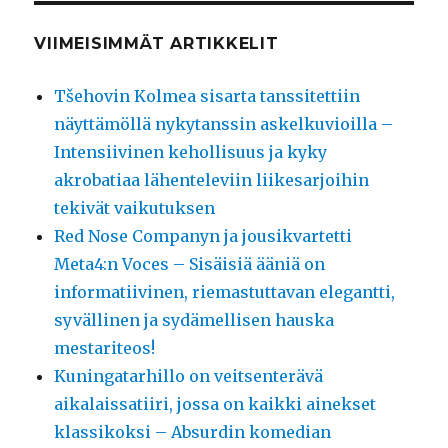
VIIMEISIMMÄT ARTIKKELIT
Tšehovin Kolmea sisarta tanssitettiin
näyttämöllä nykytanssin askelkuvioilla –
Intensiivinen kehollisuus ja kyky
akrobatiaa lähenteleviin liikesarjoihin
tekivät vaikutuksen
Red Nose Companyn ja jousikvartetti
Meta4:n Voces – Sisäisiä ääniä on
informatiivinen, riemastuttavan elegantti,
syvällinen ja sydämellisen hauska
mestariteos!
Kuningatarhillo on veitsenterävä
aikalaissatiiri, jossa on kaikki ainekset
klassikoksi – Absurdin komedian