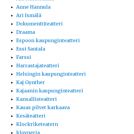
Anne Hannula
Ari Ismälä
Dokumenttiteatteri
Draama
Espoon kaupunginteatteri
Essi Santala
Farssi
Harrastajateatteri
Helsingin kaupunginteatteri
Kaj Gynther
Kajaanin kaupunginteatteri
Kansallisteatteri
Kauas pilvet karkaava
Kesäteatteri
Klockriketeatern
klovneria