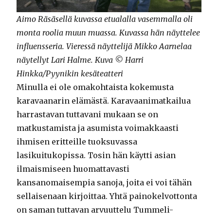
Aimo Räsäsellä kuvassa etualalla vasemmalla oli
monta roolia muun muassa. Kuvassa hän näyttelee
influensseria. Vieressä näyttelijä Mikko Aarnelaa
näytellyt Lari Halme. Kuva © Harri
Hinkka/Pyynikin kesäteatteri
Minulla ei ole omakohtaista kokemusta
karavaanarin elämästä. Karavaanimatkailua
harrastavan tuttavani mukaan se on
matkustamista ja asumista voimakkaasti
ihmisen eritteille tuoksuvassa
lasikuitukopissa. Tosin hän käytti asian
ilmaismiseen huomattavasti
kansanomaisempia sanoja, joita ei voi tähän
sellaisenaan kirjoittaa. Yhtä painokelvottonta
on saman tuttavan arvuuttelu Tummeli-