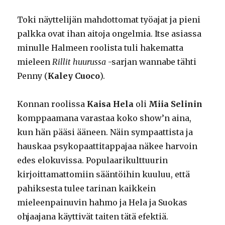
Toki näyttelijän mahdottomat työajat ja pieni
palkka ovat ihan aitoja ongelmia. Itse asiassa
minulle Halmeen roolista tuli hakematta
mieleen
Rillit huurussa
-sarjan wannabe tähti
Penny (
Kaley Cuoco
).
Konnan roolissa
Kaisa Hela
oli
Miia Selinin
komppaamana varastaa koko show’n aina,
kun hän pääsi ääneen. Näin sympaattista ja
hauskaa psykopaattitappajaa näkee harvoin
edes elokuvissa. Populaarikulttuurin
kirjoittamattomiin sääntöihin kuuluu, että
pahiksesta tulee tarinan kaikkein
mieleenpainuvin hahmo ja Hela ja Suokas
ohjaajana käyttivät taiten tätä efektiä.