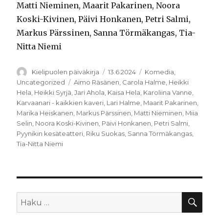
Matti Nieminen, Maarit Pakarinen, Noora
Koski-Kivinen, Päivi Honkanen, Petri Salmi,
Markus Pärssinen, Sanna Törmäkangas, Tia-
Nitta Niemi
Kirjoittaja
Julkaistu
Kategoriat
Kielipuolen päiväkirja
13.6.2024
Komedia
,
Avainsanat
Uncategorized
Aimo Räsänen
,
Carola Halme
,
Heikki
Hela
,
Heikki Syrjä
,
Jari Ahola
,
Kaisa Hela
,
Karoliina Vanne
,
Karvaanari - kaikkien kaveri
,
Lari Halme
,
Maarit Pakarinen
,
Marika Heiskanen
,
Markus Pärssinen
,
Matti Nieminen
,
Miia
Selin
,
Noora Koski-Kivinen
,
Päivi Honkanen
,
Petri Salmi
,
Pyynikin kesäteatteri
,
Riku Suokas
,
Sanna Törmäkangas
,
Tia-Nitta Niemi
HA
Etsi: