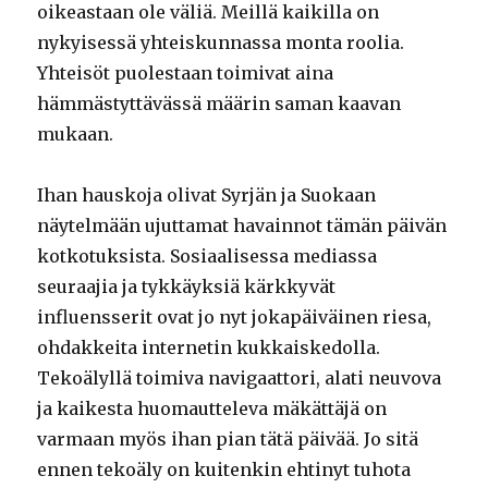
oikeastaan ole väliä. Meillä kaikilla on
nykyisessä yhteiskunnassa monta roolia.
Yhteisöt puolestaan toimivat aina
hämmästyttävässä määrin saman kaavan
mukaan.
Ihan hauskoja olivat Syrjän ja Suokaan
näytelmään ujuttamat havainnot tämän päivän
kotkotuksista. Sosiaalisessa mediassa
seuraajia ja tykkäyksiä kärkkyvät
influensserit ovat jo nyt jokapäiväinen riesa,
ohdakkeita internetin kukkaiskedolla.
Tekoälyllä toimiva navigaattori, alati neuvova
ja kaikesta huomautteleva mäkättäjä on
varmaan myös ihan pian tätä päivää. Jo sitä
ennen tekoäly on kuitenkin ehtinyt tuhota