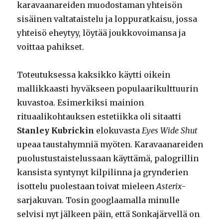
karavaanareiden muodostaman yhteisön
sisäinen valtataistelu ja loppuratkaisu, jossa
yhteisö eheytyy, löytää joukkovoimansa ja
voittaa pahikset.
Toteutuksessa kaksikko käytti oikein
mallikkaasti hyväkseen populaarikulttuurin
kuvastoa. Esimerkiksi mainion
rituaalikohtauksen estetiikka oli sitaatti
Stanley Kubrickin
elokuvasta
Eyes Wide Shut
upeaa taustahymniä myöten. Karavaanareiden
puolustustaistelussaan käyttämä, palogrillin
kansista syntynyt kilpilinna ja grynderien
isottelu puolestaan toivat mieleen
Asterix
-
sarjakuvan. Tosin googlaamalla minulle
selvisi nyt jälkeen päin, että Sonkajärvellä on