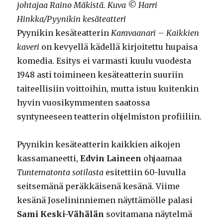
johtajaa Raino Mäkistä. Kuva © Harri
Hinkka/Pyynikin kesäteatteri
Pyynikin kesäteatterin
Karavaanari – Kaikkien
kaveri
on kevyellä kädellä kirjoitettu hupaisa
komedia. Esitys ei varmasti kuulu vuodesta
1948 asti toimineen kesäteatterin suuriin
taiteellisiin voittoihin, mutta istuu kuitenkin
hyvin vuosikymmenten saatossa
syntyneeseen teatterin ohjelmiston profiiliin.
Pyynikin kesäteatterin kaikkien aikojen
kassamaneetti,
Edvin Laineen
ohjaamaa
Tuntematonta sotilasta
esitettiin 60-luvulla
seitsemänä peräkkäisenä kesänä. Viime
kesänä Joselininniemen näyttämölle palasi
Sami Keski-Vähälän
sovitamana näytelmä