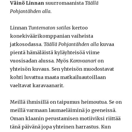
Väinö Linnan
suurromaanista
Täällä
Pohjantähden alla
.
Linnan
Tuntematon sotilas
kertoo
konekiväärikomppanian vaiheista
jatkosodassa.
Täällä Pohjantähden alla
kuvaa
pientä hämäläistä kyläyhteisöä viime
vuosisadan alussa. Myös
Karavaanari
on
yhteisön kuvaus. Sen yhteisön muodostavat
kohti luvattua maata matkailuautoillaan
vaeltavat karavaanarit.
Meillä ihmisillä on taipumus heimoutua. Se on
meillä varmaan laumaeläiminä jo geeneissä.
Oman klaanin perustamisen motiiviksi riittää
tänä päivänä jopa yhteinen harrastus. Kun