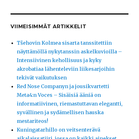
VIIMEISIMMÄT ARTIKKELIT
Tšehovin Kolmea sisarta tanssitettiin
näyttämöllä nykytanssin askelkuvioilla –
Intensiivinen kehollisuus ja kyky
akrobatiaa lähenteleviin liikesarjoihin
tekivät vaikutuksen
Red Nose Companyn ja jousikvartetti
Meta4:n Voces – Sisäisiä ääniä on
informatiivinen, riemastuttavan elegantti,
syvällinen ja sydämellisen hauska
mestariteos!
Kuningatarhillo on veitsenterävä
aikalaissatiiri, jossa on kaikki ainekset