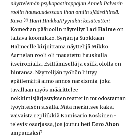
näyttelemän psykopaatitappajan Anneli Palvarin
roolin hauskuudessaan ihan omiin sfääreihinsä.
Kuva © Harri Hinkka/Pyynikin kesäteatteri
Komedian pääroolin näytellyt
Lari Halme
on
taitava koomikko. Syrjän ja Suokkaan
Halmeelle kirjoittama näyttelijä Mikko
Aarnelan rooli oli maustettu hauskalla
itseironialla. Esittämisellä ja esillä ololla on
hintansa. Näyttelijän työhön liittyy
epäilemättä aimo annos narsismia, joka
tavallaan myös määrittelee
nokkimisjärjestyksen teatterin muodostaman
työyhteisön sisällä. Mitä merkitsee kaksi
vaivaista repliikkiä Komisario Koskinen -
televisiosarjassa, jos joutuu heti
Eero Ahon
ampumaksi?