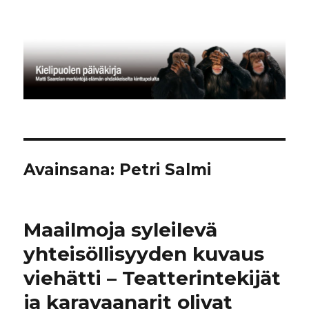
Kielipuolen päiväkirja
Avainsana:
Petri Salmi
Maailmoja syleilevä
yhteisöllisyyden kuvaus
viehätti – Teatterintekijät
ja karavaanarit olivat