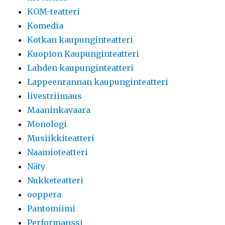
KOM-teatteri
Komedia
Kotkan kaupunginteatteri
Kuopion Kaupunginteatteri
Lahden kaupunginteatteri
Lappeenrannan kaupunginteatteri
livestriimaus
Maaninkavaara
Monologi
Musiikkiteatteri
Naamioteatteri
Näty
Nukketeatteri
ooppera
Pantomiimi
Performanssi