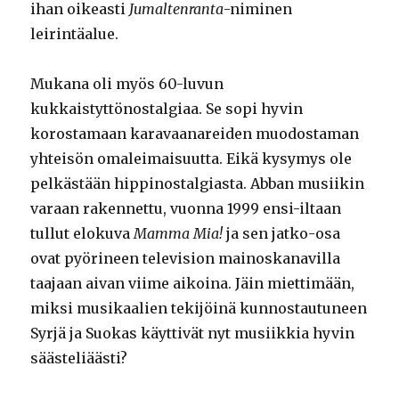
ihan oikeasti
Jumaltenranta
-niminen
leirintäalue.
Mukana oli myös 60-luvun
kukkaistyttönostalgiaa. Se sopi hyvin
korostamaan karavaanareiden muodostaman
yhteisön omaleimaisuutta. Eikä kysymys ole
pelkästään hippinostalgiasta. Abban musiikin
varaan rakennettu, vuonna 1999 ensi-iltaan
tullut elokuva
Mamma Mia!
ja sen jatko-osa
ovat pyörineen television mainoskanavilla
taajaan aivan viime aikoina. Jäin miettimään,
miksi musikaalien tekijöinä kunnostautuneen
Syrjä ja Suokas käyttivät nyt musiikkia hyvin
säästeliäästi?