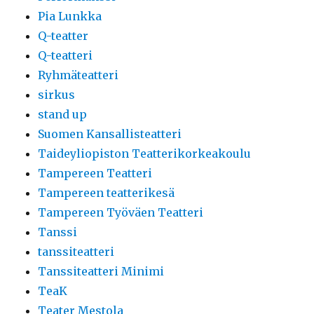
Pia Lunkka
Q-teatter
Q-teatteri
Ryhmäteatteri
sirkus
stand up
Suomen Kansallisteatteri
Taideyliopiston Teatterikorkeakoulu
Tampereen Teatteri
Tampereen teatterikesä
Tampereen Työväen Teatteri
Tanssi
tanssiteatteri
Tanssiteatteri Minimi
TeaK
Teater Mestola