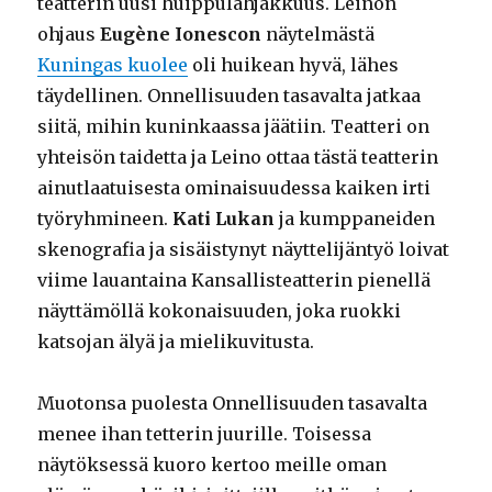
teatterin uusi huippulahjakkuus. Leinon
ohjaus
Eugène Ionescon
näytelmästä
Kuningas kuolee
oli huikean hyvä, lähes
täydellinen. Onnellisuuden tasavalta jatkaa
siitä, mihin kuninkaassa jäätiin. Teatteri on
yhteisön taidetta ja Leino ottaa tästä teatterin
ainutlaatuisesta ominaisuudessa kaiken irti
työryhmineen.
Kati Lukan
ja kumppaneiden
skenografia ja sisäistynyt näyttelijäntyö loivat
viime lauantaina Kansallisteatterin pienellä
näyttämöllä kokonaisuuden, joka ruokki
katsojan älyä ja mielikuvitusta.
Muotonsa puolesta Onnellisuuden tasavalta
menee ihan tetterin juurille. Toisessa
näytöksessä kuoro kertoo meille oman