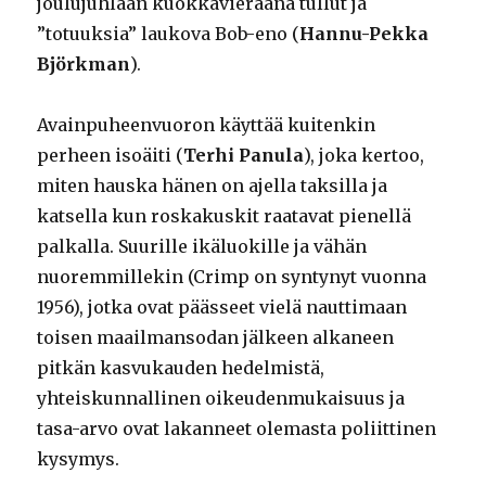
joulujuhlaan kuokkavieraana tullut ja
”totuuksia” laukova Bob-eno (
Hannu-Pekka
Björkman
).
Avainpuheenvuoron käyttää kuitenkin
perheen isoäiti (
Terhi Panula
), joka kertoo,
miten hauska hänen on ajella taksilla ja
katsella kun roskakuskit raatavat pienellä
palkalla. Suurille ikäluokille ja vähän
nuoremmillekin (Crimp on syntynyt vuonna
1956), jotka ovat päässeet vielä nauttimaan
toisen maailmansodan jälkeen alkaneen
pitkän kasvukauden hedelmistä,
yhteiskunnallinen oikeudenmukaisuus ja
tasa-arvo ovat lakanneet olemasta poliittinen
kysymys.