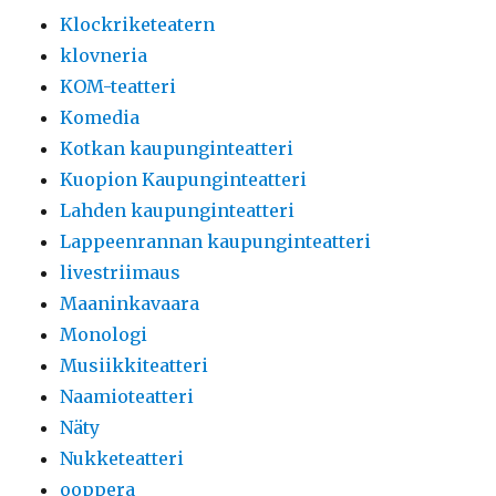
Klockriketeatern
klovneria
KOM-teatteri
Komedia
Kotkan kaupunginteatteri
Kuopion Kaupunginteatteri
Lahden kaupunginteatteri
Lappeenrannan kaupunginteatteri
livestriimaus
Maaninkavaara
Monologi
Musiikkiteatteri
Naamioteatteri
Näty
Nukketeatteri
ooppera