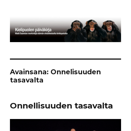
Kielipuolen päiväkirja
Avainsana:
Onnelisuuden
tasavalta
Onnellisuuden tasavalta