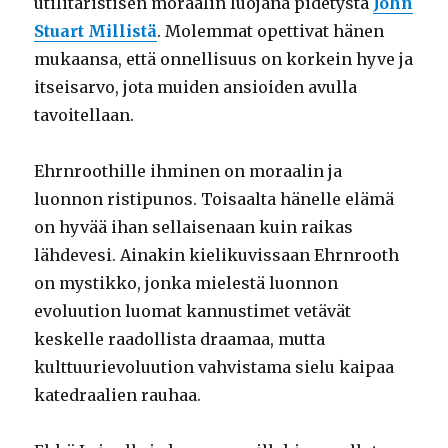
utilitaristisen moraalin luojana pidetystä
John
Stuart Millistä
. Molemmat opettivat hänen
mukaansa, että onnellisuus on korkein hyve ja
itseisarvo, jota muiden ansioiden avulla
tavoitellaan.
Ehrnroothille ihminen on moraalin ja
luonnon ristipunos. Toisaalta hänelle elämä
on hyvää ihan sellaisenaan kuin raikas
lähdevesi. Ainakin kielikuvissaan Ehrnrooth
on mystikko, jonka mielestä luonnon
evoluution luomat kannustimet vetävät
keskelle raadollista draamaa, mutta
kulttuurievoluution vahvistama sielu kaipaa
katedraalien rauhaa.