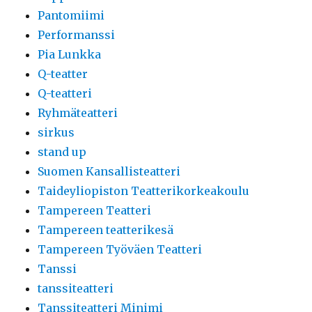
Pantomiimi
Performanssi
Pia Lunkka
Q-teatter
Q-teatteri
Ryhmäteatteri
sirkus
stand up
Suomen Kansallisteatteri
Taideyliopiston Teatterikorkeakoulu
Tampereen Teatteri
Tampereen teatterikesä
Tampereen Työväen Teatteri
Tanssi
tanssiteatteri
Tanssiteatteri Minimi