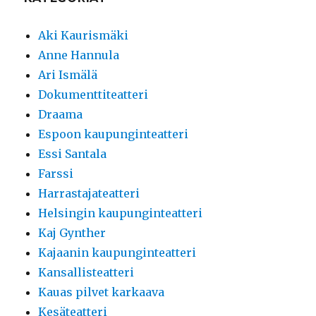
Aki Kaurismäki
Anne Hannula
Ari Ismälä
Dokumenttiteatteri
Draama
Espoon kaupunginteatteri
Essi Santala
Farssi
Harrastajateatteri
Helsingin kaupunginteatteri
Kaj Gynther
Kajaanin kaupunginteatteri
Kansallisteatteri
Kauas pilvet karkaava
Kesäteatteri