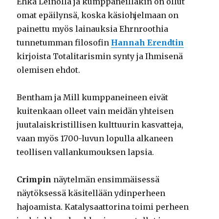
Ehkä Leinolla ja kumppaneillakin on ollut
omat epäilynsä, koska käsiohjelmaan on
painettu myös lainauksia Ehrnroothia
tunnetumman filosofin
Hannah Erendtin
kirjoista Totalitarismin synty ja Ihmisenä
olemisen ehdot.
Bentham ja Mill kumppaneineen eivät
kuitenkaan olleet vain meidän yhteisen
juutalaiskristillisen kulttuurin kasvatteja,
vaan myös 1700-luvun lopulla alkaneen
teollisen vallankumouksen lapsia.
Crimpin
näytelmän ensimmäisessä
näytöksessä käsitellään ydinperheen
hajoamista. Katalysaattorina toimi perheen