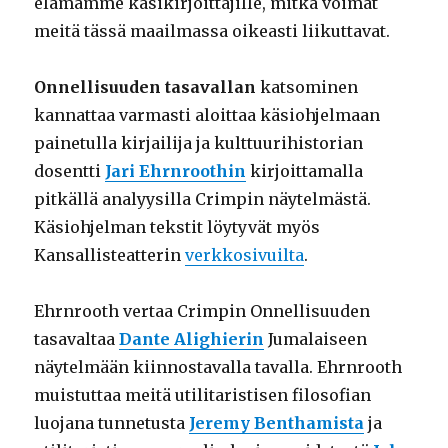
elämämme käsikirjoittajille, mitkä voimat
meitä tässä maailmassa oikeasti liikuttavat.
Onnellisuuden tasavallan
katsominen
kannattaa varmasti aloittaa käsiohjelmaan
painetulla kirjailija ja kulttuurihistorian
dosentti
Jari Ehrnroothin
kirjoittamalla
pitkällä analyysilla Crimpin näytelmästä.
Käsiohjelman tekstit löytyvät myös
Kansallisteatterin
verkkosivuilta
.
Ehrnrooth vertaa Crimpin Onnellisuuden
tasavaltaa
Dante Alighierin
Jumalaiseen
näytelmään kiinnostavalla tavalla. Ehrnrooth
muistuttaa meitä utilitaristisen filosofian
luojana tunnetusta
Jeremy Benthamista
ja