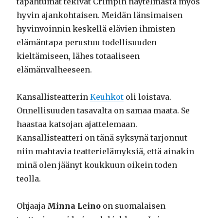
tapahtumat tekivät Crimpin näytelmästä myös
hyvin ajankohtaisen. Meidän länsimaisen
hyvinvoinnin keskellä elävien ihmisten
elämäntapa perustuu todellisuuden
kieltämiseen, lähes totaaliseen
elämänvalheeseen.
Kansallisteatterin
Keuhkot
oli loistava.
Onnellisuuden tasavalta on samaa maata. Se
haastaa katsojan ajattelemaan.
Kansallisteatteri on tänä syksynä tarjonnut
niin mahtavia teatterielämyksiä, että ainakin
minä olen jäänyt koukkuun oikein toden
teolla.
Ohjaaja
Minna Leino
on suomalaisen