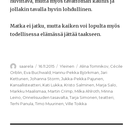
huvittava, mutta myös tavattoman kaunis ja
jollakin tavalla hyvin lohdullinen.
Matka ei jatku, mutta kaiken voi lopulta myös
todellisessa elämässä jättää taakseen.
Kirjoittaja
Julkaistu
Kategoriat
Avainsanat
saarela
16.11.2015
Yleinen
Alina Tomnikov
,
Cécile
Orblin
,
Eva Buchwald
,
Hannu-Pekka Björkman
,
Jari
Kettunen
,
Johanna Storm
,
Jukka-Pekka Pajunen
,
Kansallisteatteri
,
Kati Lukka
,
Kristo Salminen
,
Marja Salo
,
Markku Maalismaa
,
Martin Crimp
,
Milka Ahlroth
,
Minna
Leino
,
Onnelisuuden tasavalta
,
Tarja Simonen
,
teatteri
,
Terhi Panula
,
Timo Muurinen
,
Ville Toikka