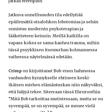
jatkaa eteenpäin.
Jatkuva onnellisuuden tila edellyttää
epäilemättä otsalohkon lobotomiaa ja sehän
onnistuu modernin psykoterapian ja
lääketieteen keinoin. Meillä kaikilla on
vapaus kokea se sama kauhea trauma, mihin
tässä psyykkisen itsemurhan kolmannessa
vaiheessa näytelmässä edetään.
Crimp
on kirjoittanut Bob-enon hahmossa
vanhuuden kynnykselle ehtineen keski-
ikäisen miehen elämäntuskan niin näkyväksi,
että häijyä tekee. Siteeraan tässä Ehrnroothia:
”Mitä Bob tarkoittaa mutistessaan, mutta se on
syvempää, se on syvempää, se menee vielä