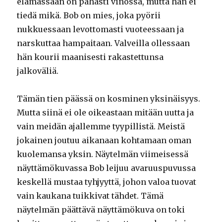
elämässään on pahasti vinossa, mutta hän ei
tiedä mikä. Bob on mies, joka pyörii
nukkuessaan levottomasti vuoteessaan ja
narskuttaa hampaitaan. Valveilla ollessaan
hän kourii maanisesti rakastettunsa
jalkoväliä.
Tämän tien päässä on kosminen yksinäisyys.
Mutta siinä ei ole oikeastaan mitään uutta ja
vain meidän ajallemme tyypillistä. Meistä
jokainen joutuu aikanaan kohtamaan oman
kuolemansa yksin. Näytelmän viimeisessä
näyttämökuvassa Bob leijuu avaruuspuvussa
keskellä mustaa tyhjyyttä, johon valoa tuovat
vain kaukana tuikkivat tähdet. Tämä
näytelmän päättävä näyttämökuva on toki