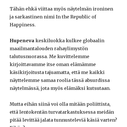
Tähän ehkä viittaa myös näytelmän ironinen
ja sarkastinen nimi In the Republic of
Happiness.
Hupeneva
keskiluokka kulkee globaalin
maailmantalouden rahaylimystön
talutusnuorassa. Me kuvittelemme
kirjoittavamme itse oman elämämme
käsikirjoitusta tajuamatta, että me kaikki
näyttelemme samaa roolia tässä absurdissa
näytelmässä, jota myös elämäksi kutsutaan.
Mutta eihän siinä voi olla mitään poliittista,
että lentokentän turvatarkastuksessa meidän
pitää levittää jalata tunnusteleviä käsiä varten?