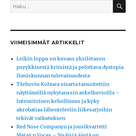
HA
Etsi:
VIIMEISIMMÄT ARTIKKELIT
Leikin loppu on kuvaus yksilötason
psyykkisestä kriisistä ja pelottava dystopia
ihmiskunnan tulevaisuudesta
Tšehovin Kolmea sisarta tanssitettiin
näyttämöllä nykytanssin askelkuvioilla –
Intensiivinen kehollisuus ja kyky
akrobatiaa lähenteleviin liikesarjoihin
tekivät vaikutuksen
Red Nose Companyn ja jousikvartetti
Meta4:n Voces – Sisäisiä ääniä on