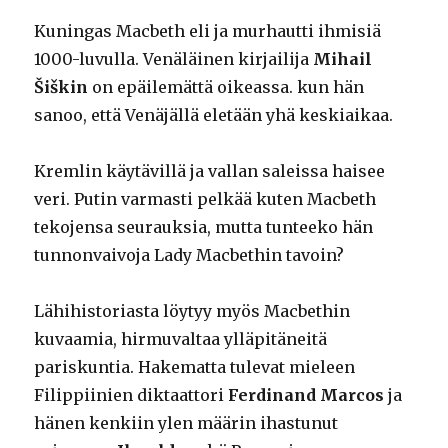
Kuningas Macbeth eli ja murhautti ihmisiä
1000-luvulla. Venäläinen kirjailija
Mihail
Šiškin
on epäilemättä oikeassa. kun hän
sanoo, että Venäjällä eletään yhä keskiaikaa.
Kremlin käytävillä ja vallan saleissa haisee
veri. Putin varmasti pelkää kuten Macbeth
tekojensa seurauksia, mutta tunteeko hän
tunnonvaivoja Lady Macbethin tavoin?
Lähihistoriasta löytyy myös Macbethin
kuvaamia, hirmuvaltaa ylläpitäneitä
pariskuntia. Hakematta tulevat mieleen
Filippiinien diktaattori
Ferdinand Marcos
ja
hänen kenkiin ylen määrin ihastunut