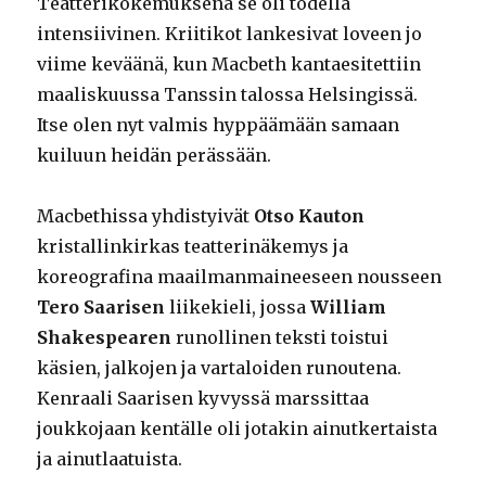
Teatterikokemuksena se oli todella
intensiivinen. Kriitikot lankesivat loveen jo
viime keväänä, kun Macbeth kantaesitettiin
maaliskuussa Tanssin talossa Helsingissä.
Itse olen nyt valmis hyppäämään samaan
kuiluun heidän perässään.
Macbethissa yhdistyivät
Otso Kauton
kristallinkirkas teatterinäkemys ja
koreografina maailmanmaineeseen nousseen
Tero Saarisen
liikekieli, jossa
William
Shakespearen
runollinen teksti toistui
käsien, jalkojen ja vartaloiden runoutena.
Kenraali Saarisen kyvyssä marssittaa
joukkojaan kentälle oli jotakin ainutkertaista
ja ainutlaatuista.