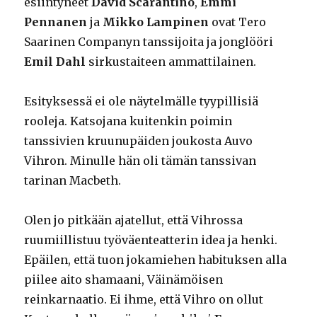
esiintyneet
David Scarantino
,
Emmi
Pennanen
ja
Mikko Lampinen
ovat Tero
Saarinen Companyn tanssijoita ja jonglööri
Emil Dahl
sirkustaiteen ammattilainen.
Esityksessä ei ole näytelmälle tyypillisiä
rooleja. Katsojana kuitenkin poimin
tanssivien kruunupäiden joukosta Auvo
Vihron. Minulle hän oli tämän tanssivan
tarinan Macbeth.
Olen jo pitkään ajatellut, että Vihrossa
ruumiillistuu työväenteatterin idea ja henki.
Epäilen, että tuon jokamiehen habituksen alla
piilee aito shamaani, Väinämöisen
reinkarnaatio. Ei ihme, että Vihro on ollut