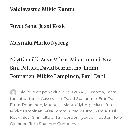
Valolavastus Mikki Kunttu
Puvut Samu-Jussi Koski
Musiikki Marko Nyberg
Näyttämöllä Auvo Vihro, Misa Lommi, Suvi-
Sini Peltola, David Scarantino, Emmi
Pennanen, Mikko Lampinen, Emil Dahl
Kirjoittaja
Julkaistu
Kategoriat
Kielipuolen päiväkirja
13.9.2024
Draama
,
Tanssi
,
Avainsanat
tanssiteatteri
Auvo Vihro
,
David Scarantino
,
Emil Dahl
,
Emmi Pennanen
,
Macbeth
,
Marko Nyberg
,
Mikki Kunttu
,
Mikko Lampinen
,
Misa Lommi
,
Otso Kautto
,
Samu-Jussi
Koski
,
Suvi-Sini Peltola
,
Tampereen Työväen Teatteri
,
Tero
Saarinen
,
Tero Saarinen Company