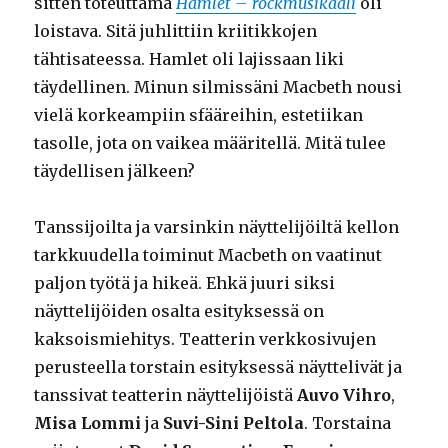
sitten toteuttama
Hamlet – rockmusikaali
oli
loistava. Sitä juhlittiin kriitikkojen
tähtisateessa. Hamlet oli lajissaan liki
täydellinen. Minun silmissäni Macbeth nousi
vielä korkeampiin sfääreihin, estetiikan
tasolle, jota on vaikea määritellä. Mitä tulee
täydellisen jälkeen?
Tanssijoilta ja varsinkin näyttelijöiltä kellon
tarkkuudella toiminut Macbeth on vaatinut
paljon työtä ja hikeä. Ehkä juuri siksi
näyttelijöiden osalta esityksessä on
kaksoismiehitys. Teatterin verkkosivujen
perusteella torstain esityksessä näyttelivät ja
tanssivat teatterin näyttelijöistä
Auvo Vihro
,
Misa Lommi
ja
Suvi-Sini Peltola
. Torstaina