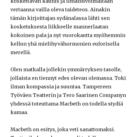
koskettavan kaunis ja ilmaisuvoimaltaan
vertaansa vailla oleva taideteos. Ainakin
tämän kirjoittajan sydänalassa lähti sen
kosketuksesta liikkeelle mannerlaatan
kokoinen pala ja nyt vuorokautta myöhemmin
kellun yhä mielihyvähormonien euforisella
merellä.
Olen matkalla jollekin ymmärryksen tasolle,
jollaista en tiennyt edes olevan olemassa. Toki
ilman kompassia ja suuntaa. Tampereen
Työväen Teatterin ja Tero Saarinen Companyn
yhdessä toteuttama Macbeth on todella stydiä
kamaa.
Macbeth on esitys, joka veti sanattomaksi.