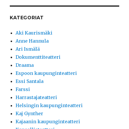
KATEGORIAT
Aki Kaurismäki
Anne Hannula
Ari Ismälä
Dokumenttiteatteri
Draama
Espoon kaupunginteatteri
Essi Santala
Farssi
Harrastajateatteri
Helsingin kaupunginteatteri
Kaj Gynther
Kajaanin kaupunginteatteri