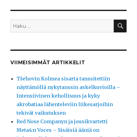
HA
Etsi:
VIIMEISIMMÄT ARTIKKELIT
Tšehovin Kolmea sisarta tanssitettiin
näyttämöllä nykytanssin askelkuvioilla –
Intensiivinen kehollisuus ja kyky
akrobatiaa lähenteleviin liikesarjoihin
tekivät vaikutuksen
Red Nose Companyn ja jousikvartetti
Meta4:n Voces – Sisäisiä ääniä on