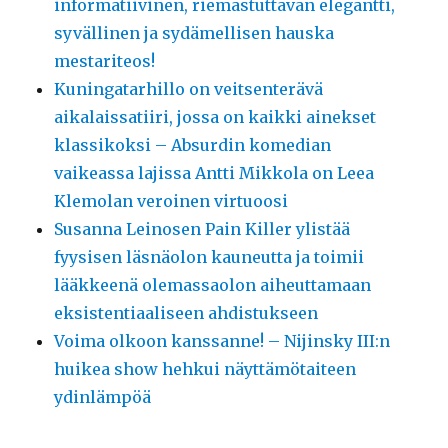
informatiivinen, riemastuttavan elegantti,
syvällinen ja sydämellisen hauska
mestariteos!
Kuningatarhillo on veitsenterävä
aikalaissatiiri, jossa on kaikki ainekset
klassikoksi – Absurdin komedian
vaikeassa lajissa Antti Mikkola on Leea
Klemolan veroinen virtuoosi
Susanna Leinosen Pain Killer ylistää
fyysisen läsnäolon kauneutta ja toimii
lääkkeenä olemassaolon aiheuttamaan
eksistentiaaliseen ahdistukseen
Voima olkoon kanssanne! – Nijinsky III:n
huikea show hehkui näyttämötaiteen
ydinlämpöä