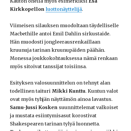
Kauton ohella myös esimerkiksi
Esa
Kirkkopellon
luottonäyttelijä
.
Viimeisen silauksen muodoltaan täydelliselle
Macbethille antoi Emil Dahlin sirkustaide.
Hän muodosti jongleerausrenkaillaan
kruunuja tarinan kruunupäiden päähän.
Monessa joukkokohtauksessa nämä renkaan
myös sitoivat tanssijat toisiinsa.
Esityksen valosuunnittelun on tehnyt alan
todellinen taituri
Mikki Kunttu
. Kuntun valot
ovat myös tyhjän näyttämön ainoa lavastus.
Samu-Jussi Kosken
suunnittelemat valkoiset
ja mustata esiintymisasut korostivat
Shakespearen tarinan tylyä luonnetta.