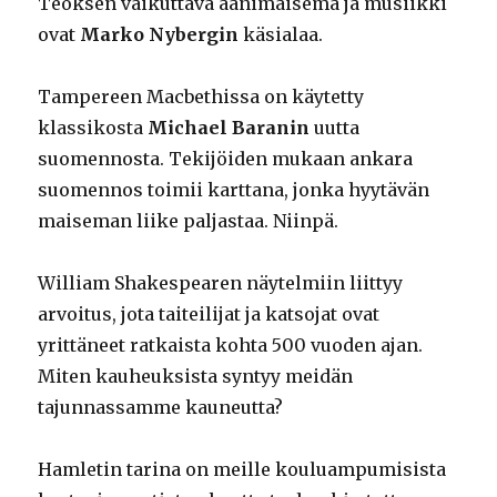
Teoksen vaikuttava äänimaisema ja musiikki
ovat
Marko Nybergin
käsialaa.
Tampereen Macbethissa on käytetty
klassikosta
Michael Baranin
uutta
suomennosta. Tekijöiden mukaan ankara
suomennos toimii karttana, jonka hyytävän
maiseman liike paljastaa. Niinpä.
William Shakespearen näytelmiin liittyy
arvoitus, jota taiteilijat ja katsojat ovat
yrittäneet ratkaista kohta 500 vuoden ajan.
Miten kauheuksista syntyy meidän
tajunnassamme kauneutta?
Hamletin tarina on meille kouluampumisista