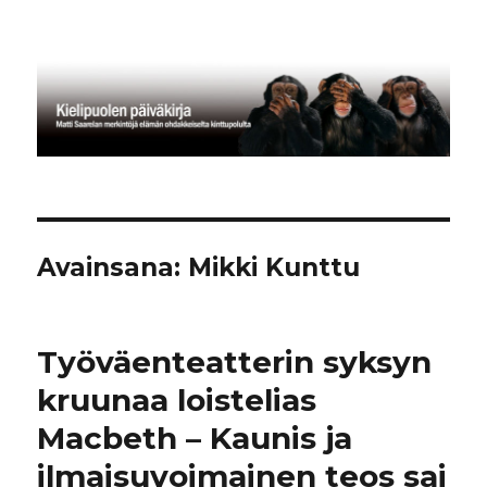
Kielipuolen päiväkirja
Avainsana:
Mikki Kunttu
Työväenteatterin syksyn
kruunaa loistelias
Macbeth – Kaunis ja
ilmaisuvoimainen teos sai