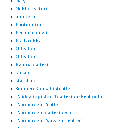
Näty
Nukketeatteri
ooppera
Pantomiimi
Performanssi
Pia Lunkka
Q-teatter
Q-teatteri
Ryhmäteatteri
sirkus
stand up
Suomen Kansallisteatteri
Taideyliopiston Teatterikorkeakoulu
Tampereen Teatteri
Tampereen teatterikesä
Tampereen Työväen Teatteri