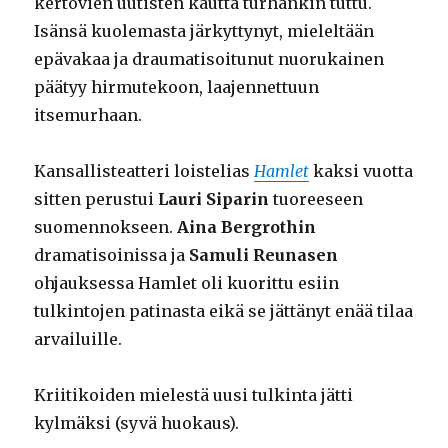
kertovien uutisten kautta turhankin tuttu.
Isänsä kuolemasta järkyttynyt, mieleltään
epävakaa ja draumatisoitunut nuorukainen
päätyy hirmutekoon, laajennettuun
itsemurhaan.
Kansallisteatteri loistelias
Hamlet
kaksi vuotta
sitten perustui
Lauri Siparin
tuoreeseen
suomennokseen.
Aina Bergrothin
dramatisoinissa ja
Samuli Reunasen
ohjauksessa Hamlet oli kuorittu esiin
tulkintojen patinasta eikä se jättänyt enää tilaa
arvailuille.
Kriitikoiden mielestä uusi tulkinta jätti
kylmäksi (syvä huokaus).