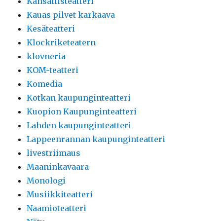
Kansallisteatteri
Kauas pilvet karkaava
Kesäteatteri
Klockriketeatern
klovneria
KOM-teatteri
Komedia
Kotkan kaupunginteatteri
Kuopion Kaupunginteatteri
Lahden kaupunginteatteri
Lappeenrannan kaupunginteatteri
livestriimaus
Maaninkavaara
Monologi
Musiikkiteatteri
Naamioteatteri