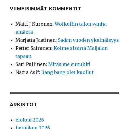
VIIMEISIMMÄT KOMMENTIT
Matti J Kuronen
:
Wolkoffin talon vanha
emäntä
Marjatta Jaatinen
:
Sadan vuoden yksinäisyys
Petter Sairanen
:
Kolme sisarta Maijalan
tapaan
Sari Pullinen
:
Mitäs me eunukit!
Nazia Asif
:
Bang bang olet kuollut
ARKISTOT
elokuu 2026
heinäkuu 2026