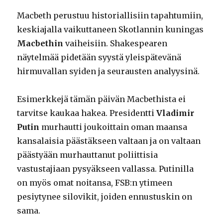
Macbeth perustuu historiallisiin tapahtumiin,
keskiajalla vaikuttaneen Skotlannin kuningas
Macbethin
vaiheisiin. Shakespearen
näytelmää pidetään syystä yleispätevänä
hirmuvallan syiden ja seurausten analyysinä.
Esimerkkejä tämän päivän Macbethista ei
tarvitse kaukaa hakea. Presidentti
Vladimir
Putin
murhautti joukoittain oman maansa
kansalaisia päästäkseen valtaan ja on valtaan
päästyään murhauttanut poliittisia
vastustajiaan pysyäkseen vallassa. Putinilla
on myös omat noitansa, FSB:n ytimeen
pesiytynee silovikit, joiden ennustuskin on
sama.