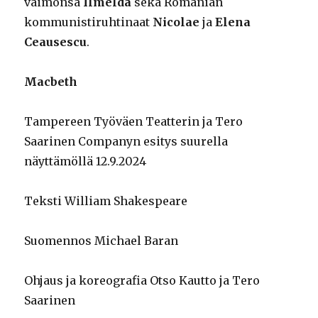
vaimonsa
Ilmelda
sekä Romanian
kommunistiruhtinaat
Nicolae
ja
Elena
Ceausescu
.
Macbeth
Tampereen Työväen Teatterin ja Tero
Saarinen Companyn esitys suurella
näyttämöllä 12.9.2024
Teksti William Shakespeare
Suomennos Michael Baran
Ohjaus ja koreografia Otso Kautto ja Tero
Saarinen