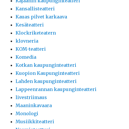
Kajaanin kaupunginteatteri
Kansallisteatteri
Kauas pilvet karkaava
Kesäteatteri
Klockriketeatern
klovneria
KOM-teatteri
Komedia
Kotkan kaupunginteatteri
Kuopion Kaupunginteatteri
Lahden kaupunginteatteri
Lappeenrannan kaupunginteatteri
livestriimaus
Maaninkavaara
Monologi
Musiikkiteatteri