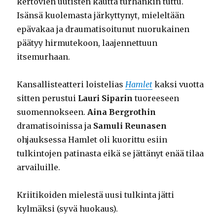
kertovien uutisten kautta turhankin tuttu.
Isänsä kuolemasta järkyttynyt, mieleltään
epävakaa ja draumatisoitunut nuorukainen
päätyy hirmutekoon, laajennettuun
itsemurhaan.
Kansallisteatteri loistelias
Hamlet
kaksi vuotta
sitten perustui
Lauri Siparin
tuoreeseen
suomennokseen.
Aina Bergrothin
dramatisoinissa ja
Samuli Reunasen
ohjauksessa Hamlet oli kuorittu esiin
tulkintojen patinasta eikä se jättänyt enää tilaa
arvailuille.
Kriitikoiden mielestä uusi tulkinta jätti
kylmäksi (syvä huokaus).