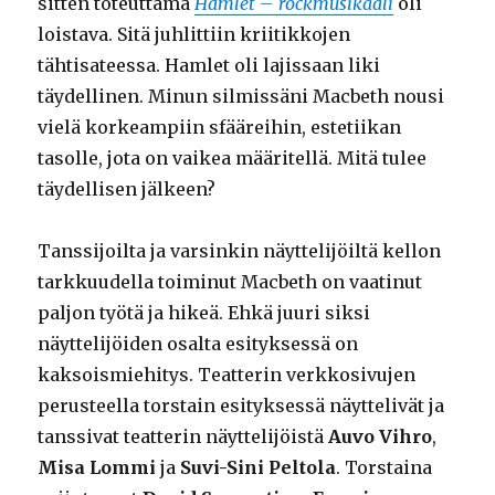
sitten toteuttama
Hamlet – rockmusikaali
oli
loistava. Sitä juhlittiin kriitikkojen
tähtisateessa. Hamlet oli lajissaan liki
täydellinen. Minun silmissäni Macbeth nousi
vielä korkeampiin sfääreihin, estetiikan
tasolle, jota on vaikea määritellä. Mitä tulee
täydellisen jälkeen?
Tanssijoilta ja varsinkin näyttelijöiltä kellon
tarkkuudella toiminut Macbeth on vaatinut
paljon työtä ja hikeä. Ehkä juuri siksi
näyttelijöiden osalta esityksessä on
kaksoismiehitys. Teatterin verkkosivujen
perusteella torstain esityksessä näyttelivät ja
tanssivat teatterin näyttelijöistä
Auvo Vihro
,
Misa Lommi
ja
Suvi-Sini Peltola
. Torstaina