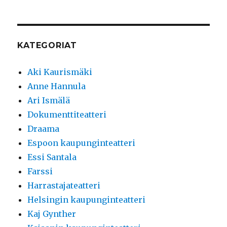
KATEGORIAT
Aki Kaurismäki
Anne Hannula
Ari Ismälä
Dokumenttiteatteri
Draama
Espoon kaupunginteatteri
Essi Santala
Farssi
Harrastajateatteri
Helsingin kaupunginteatteri
Kaj Gynther