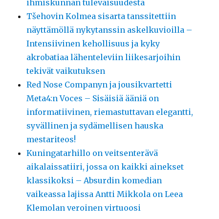
ihmiskunnan tulevaisuudesta
Tšehovin Kolmea sisarta tanssitettiin
näyttämöllä nykytanssin askelkuvioilla –
Intensiivinen kehollisuus ja kyky
akrobatiaa lähenteleviin liikesarjoihin
tekivät vaikutuksen
Red Nose Companyn ja jousikvartetti
Meta4:n Voces – Sisäisiä ääniä on
informatiivinen, riemastuttavan elegantti,
syvällinen ja sydämellisen hauska
mestariteos!
Kuningatarhillo on veitsenterävä
aikalaissatiiri, jossa on kaikki ainekset
klassikoksi – Absurdin komedian
vaikeassa lajissa Antti Mikkola on Leea
Klemolan veroinen virtuoosi