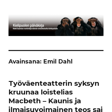
Kielipuolen päiväkirja
Avainsana:
Emil Dahl
Työväenteatterin syksyn
kruunaa loistelias
Macbeth – Kaunis ja
ilmaisuvoimainen teos sai