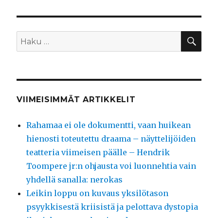
HA
Etsi:
VIIMEISIMMÄT ARTIKKELIT
Rahamaa ei ole dokumentti, vaan huikean
hienosti toteutettu draama – näyttelijöiden
teatteria viimeisen päälle – Hendrik
Toompere jr:n ohjausta voi luonnehtia vain
yhdellä sanalla: nerokas
Leikin loppu on kuvaus yksilötason
psyykkisestä kriisistä ja pelottava dystopia