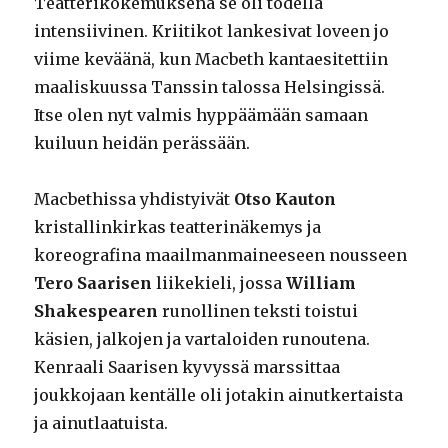
Teatterikokemuksena se oli todella
intensiivinen. Kriitikot lankesivat loveen jo
viime keväänä, kun Macbeth kantaesitettiin
maaliskuussa Tanssin talossa Helsingissä.
Itse olen nyt valmis hyppäämään samaan
kuiluun heidän perässään.
Macbethissa yhdistyivät
Otso Kauton
kristallinkirkas teatterinäkemys ja
koreografina maailmanmaineeseen nousseen
Tero Saarisen
liikekieli, jossa
William
Shakespearen
runollinen teksti toistui
käsien, jalkojen ja vartaloiden runoutena.
Kenraali Saarisen kyvyssä marssittaa
joukkojaan kentälle oli jotakin ainutkertaista
ja ainutlaatuista.