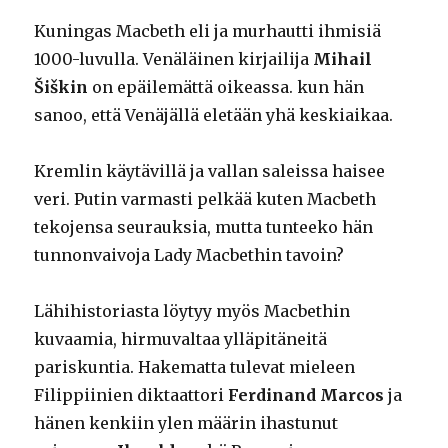
Kuningas Macbeth eli ja murhautti ihmisiä
1000-luvulla. Venäläinen kirjailija
Mihail
Šiškin
on epäilemättä oikeassa. kun hän
sanoo, että Venäjällä eletään yhä keskiaikaa.
Kremlin käytävillä ja vallan saleissa haisee
veri. Putin varmasti pelkää kuten Macbeth
tekojensa seurauksia, mutta tunteeko hän
tunnonvaivoja Lady Macbethin tavoin?
Lähihistoriasta löytyy myös Macbethin
kuvaamia, hirmuvaltaa ylläpitäneitä
pariskuntia. Hakematta tulevat mieleen
Filippiinien diktaattori
Ferdinand Marcos
ja
hänen kenkiin ylen määrin ihastunut