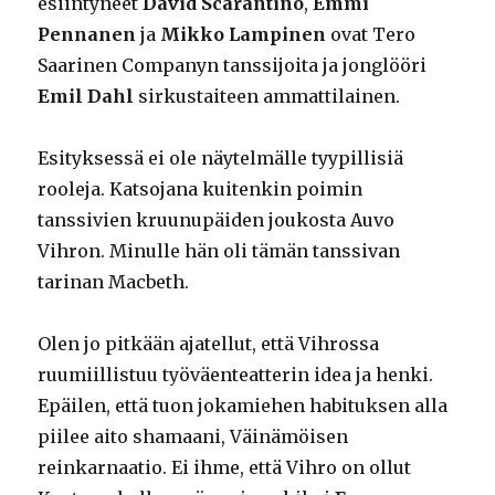
esiintyneet
David Scarantino
,
Emmi
Pennanen
ja
Mikko Lampinen
ovat Tero
Saarinen Companyn tanssijoita ja jonglööri
Emil Dahl
sirkustaiteen ammattilainen.
Esityksessä ei ole näytelmälle tyypillisiä
rooleja. Katsojana kuitenkin poimin
tanssivien kruunupäiden joukosta Auvo
Vihron. Minulle hän oli tämän tanssivan
tarinan Macbeth.
Olen jo pitkään ajatellut, että Vihrossa
ruumiillistuu työväenteatterin idea ja henki.
Epäilen, että tuon jokamiehen habituksen alla
piilee aito shamaani, Väinämöisen
reinkarnaatio. Ei ihme, että Vihro on ollut