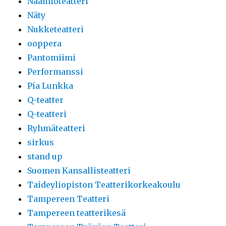
Naamioteatteri
Näty
Nukketeatteri
ooppera
Pantomiimi
Performanssi
Pia Lunkka
Q-teatter
Q-teatteri
Ryhmäteatteri
sirkus
stand up
Suomen Kansallisteatteri
Taideyliopiston Teatterikorkeakoulu
Tampereen Teatteri
Tampereen teatterikesä