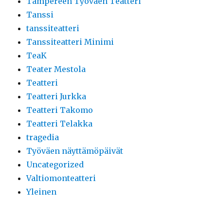
Tampereen Työväen Teatteri
Tanssi
tanssiteatteri
Tanssiteatteri Minimi
TeaK
Teater Mestola
Teatteri
Teatteri Jurkka
Teatteri Takomo
Teatteri Telakka
tragedia
Työväen näyttämöpäivät
Uncategorized
Valtiomonteatteri
Yleinen