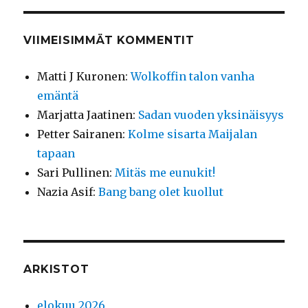
VIIMEISIMMÄT KOMMENTIT
Matti J Kuronen
:
Wolkoffin talon vanha
emäntä
Marjatta Jaatinen
:
Sadan vuoden yksinäisyys
Petter Sairanen
:
Kolme sisarta Maijalan
tapaan
Sari Pullinen
:
Mitäs me eunukit!
Nazia Asif
:
Bang bang olet kuollut
ARKISTOT
elokuu 2026