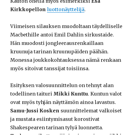
Kauton ohella myös esimerkiksi
Esa
Kirkkopellon
luottonäyttelijä
.
Viimeisen silauksen muodoltaan täydelliselle
Macbethille antoi Emil Dahlin sirkustaide.
Hän muodosti jongleerausrenkaillaan
kruunuja tarinan kruunupäiden päähän.
Monessa joukkokohtauksessa nämä renkaan
myös sitoivat tanssijat toisiinsa.
Esityksen valosuunnittelun on tehnyt alan
todellinen taituri
Mikki Kunttu
. Kuntun valot
ovat myös tyhjän näyttämön ainoa lavastus.
Samu-Jussi Kosken
suunnittelemat valkoiset
ja mustata esiintymisasut korostivat
Shakespearen tarinan tylyä luonnetta.