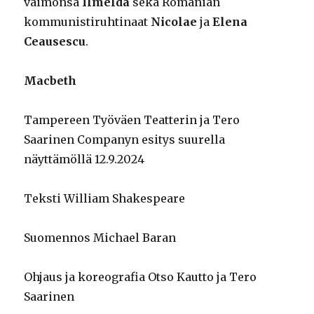
vaimonsa
Ilmelda
sekä Romanian
kommunistiruhtinaat
Nicolae
ja
Elena
Ceausescu
.
Macbeth
Tampereen Työväen Teatterin ja Tero
Saarinen Companyn esitys suurella
näyttämöllä 12.9.2024
Teksti William Shakespeare
Suomennos Michael Baran
Ohjaus ja koreografia Otso Kautto ja Tero
Saarinen