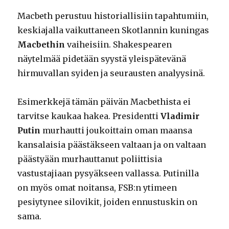
Macbeth perustuu historiallisiin tapahtumiin,
keskiajalla vaikuttaneen Skotlannin kuningas
Macbethin
vaiheisiin. Shakespearen
näytelmää pidetään syystä yleispätevänä
hirmuvallan syiden ja seurausten analyysinä.
Esimerkkejä tämän päivän Macbethista ei
tarvitse kaukaa hakea. Presidentti
Vladimir
Putin
murhautti joukoittain oman maansa
kansalaisia päästäkseen valtaan ja on valtaan
päästyään murhauttanut poliittisia
vastustajiaan pysyäkseen vallassa. Putinilla
on myös omat noitansa, FSB:n ytimeen
pesiytynee silovikit, joiden ennustuskin on
sama.