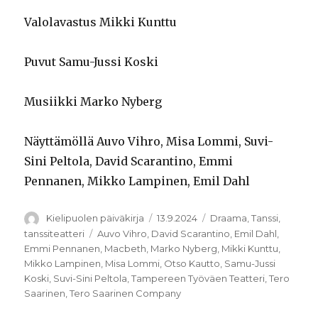
Valolavastus Mikki Kunttu
Puvut Samu-Jussi Koski
Musiikki Marko Nyberg
Näyttämöllä Auvo Vihro, Misa Lommi, Suvi-
Sini Peltola, David Scarantino, Emmi
Pennanen, Mikko Lampinen, Emil Dahl
Kirjoittaja
Julkaistu
Kategoriat
Kielipuolen päiväkirja
13.9.2024
Draama
,
Tanssi
,
Avainsanat
tanssiteatteri
Auvo Vihro
,
David Scarantino
,
Emil Dahl
,
Emmi Pennanen
,
Macbeth
,
Marko Nyberg
,
Mikki Kunttu
,
Mikko Lampinen
,
Misa Lommi
,
Otso Kautto
,
Samu-Jussi
Koski
,
Suvi-Sini Peltola
,
Tampereen Työväen Teatteri
,
Tero
Saarinen
,
Tero Saarinen Company