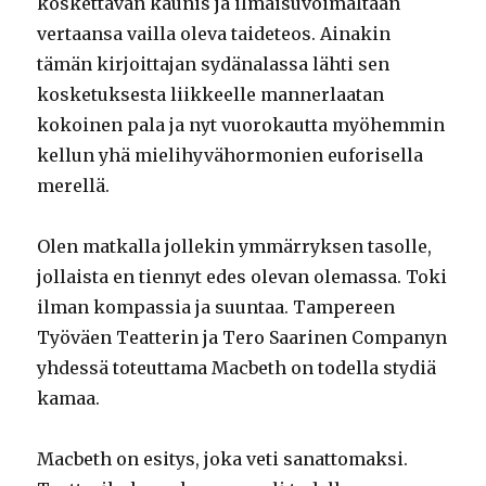
koskettavan kaunis ja ilmaisuvoimaltaan
vertaansa vailla oleva taideteos. Ainakin
tämän kirjoittajan sydänalassa lähti sen
kosketuksesta liikkeelle mannerlaatan
kokoinen pala ja nyt vuorokautta myöhemmin
kellun yhä mielihyvähormonien euforisella
merellä.
Olen matkalla jollekin ymmärryksen tasolle,
jollaista en tiennyt edes olevan olemassa. Toki
ilman kompassia ja suuntaa. Tampereen
Työväen Teatterin ja Tero Saarinen Companyn
yhdessä toteuttama Macbeth on todella stydiä
kamaa.
Macbeth on esitys, joka veti sanattomaksi.