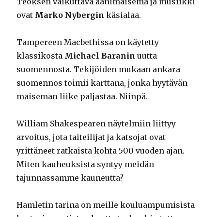
Teoksen vaikuttava äänimaisema ja musiikki
ovat
Marko Nybergin
käsialaa.
Tampereen Macbethissa on käytetty
klassikosta
Michael Baranin
uutta
suomennosta. Tekijöiden mukaan ankara
suomennos toimii karttana, jonka hyytävän
maiseman liike paljastaa. Niinpä.
William Shakespearen näytelmiin liittyy
arvoitus, jota taiteilijat ja katsojat ovat
yrittäneet ratkaista kohta 500 vuoden ajan.
Miten kauheuksista syntyy meidän
tajunnassamme kauneutta?
Hamletin tarina on meille kouluampumisista