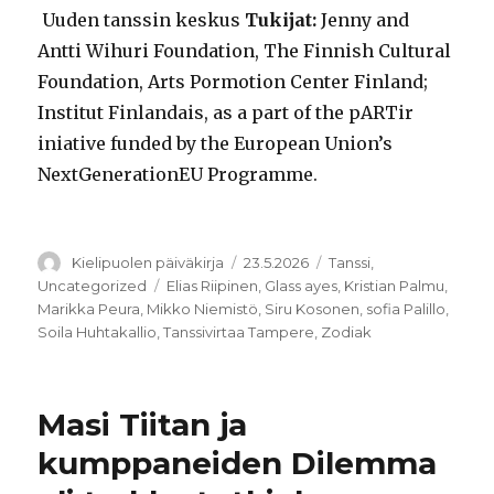
Uuden tanssin keskus
Tukijat:
Jenny and
Antti Wihuri Foundation, The Finnish Cultural
Foundation, Arts Pormotion Center Finland;
Institut Finlandais, as a part of the pARTir
iniative funded by the European Union’s
NextGenerationEU Programme.
Kirjoittaja
Julkaistu
Kategoriat
Kielipuolen päiväkirja
23.5.2026
Tanssi
,
Avainsanat
Uncategorized
Elias Riipinen
,
Glass ayes
,
Kristian Palmu
,
Marikka Peura
,
Mikko Niemistö
,
Siru Kosonen
,
sofia Palillo
,
Soila Huhtakallio
,
Tanssivirtaa Tampere
,
Zodiak
Masi Tiitan ja
kumppaneiden Dilemma