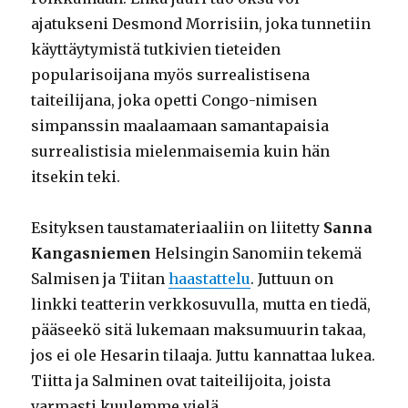
ajatukseni Desmond Morrisiin, joka tunnetiin
käyttäytymistä tutkivien tieteiden
popularisoijana myös surrealistisena
taiteilijana, joka opetti Congo-nimisen
simpanssin maalaamaan samantapaisia
surrealistisia mielenmaisemia kuin hän
itsekin teki.
Esityksen taustamateriaaliin on liitetty
Sanna
Kangasniemen
Helsingin Sanomiin tekemä
Salmisen ja Tiitan
haastattelu
. Juttuun on
linkki teatterin verkkosuvulla, mutta en tiedä,
pääseekö sitä lukemaan maksumuurin takaa,
jos ei ole Hesarin tilaaja. Juttu kannattaa lukea.
Tiitta ja Salminen ovat taiteilijoita, joista
varmasti kuulemme vielä.