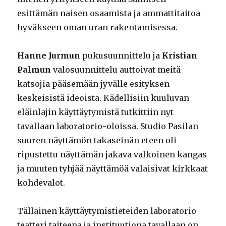
esittämän naisen osaamista ja ammattitaitoa
hyväkseen oman uran rakentamisessa.
Hanne Jurmun
pukusuunnittelu ja
Kristian
Palmun
valosuunnittelu auttoivat meitä
katsojia pääsemään jyvälle esityksen
keskeisistä ideoista. Kädellisiin kuuluvan
eläinlajin käyttäytymistä tutkittiin nyt
tavallaan laboratorio-oloissa. Studio Pasilan
suuren näyttämön takaseinän eteen oli
ripustettu näyttämän jakava valkoinen kangas
ja muuten tyhjää näyttämöä valaisivat kirkkaat
kohdevalot.
Tällainen käyttäytymistieteiden laboratorio
teatteri taiteena ja instituutiona tavallaan on.