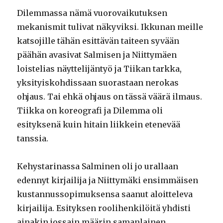
Dilemmassa nämä vuorovaikutuksen
mekanismit tulivat näkyviksi. Ikkunan meille
katsojille tähän esittävän taiteen syvään
päähän avasivat Salmisen ja Niittymäen
loistelias näyttelijäntyö ja Tiikan tarkka,
yksityiskohdissaan suorastaan nerokas
ohjaus. Tai ehkä ohjaus on tässä väärä ilmaus.
Tiikka on koreografi ja Dilemma oli
esityksenä kuin hitain liikkein etenevää
tanssia.
Kehystarinassa Salminen oli jo urallaan
edennyt kirjailija ja Niittymäki ensimmäisen
kustannussopimuksensa saanut aloitteleva
kirjailija. Esityksen roolihenkilöitä yhdisti
ainakin jossain määrin samanlainen