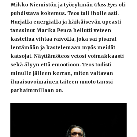
Mikko Niemistön ja työryhmän
Glass Eyes
oli
puhdistava kokemus. Teos tuli iholle asti.
Hurjalla energialla ja häikäisevän upeasti
tanssinut Marika Peura heilutti veteen
kastettua vihtaa raivolla, joka sai pisarat
lentämään ja kastelemaan myös meidät
katsojat. Näyttämöteos vetosi voimakkaasti
sekä älyyn että emootioon. Teos todisti
minulle jälleen kerran, miten valtavan
ilmaisuvoimainen taiteen muoto tanssi
parhaimmillaan on.