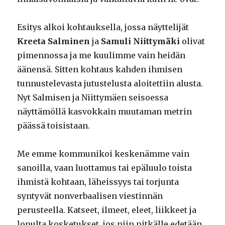
Esitys alkoi kohtauksella, jossa näyttelijät
Kreeta Salminen
ja
Samuli Niittymäki
olivat
pimennossa ja me kuulimme vain heidän
äänensä. Sitten kohtaus kahden ihmisen
tunnustelevasta jutustelusta aloitettiin alusta.
Nyt Salmisen ja Niittymäen seisoessa
näyttämöllä kasvokkain muutaman metrin
päässä toisistaan.
Me emme kommunikoi keskenämme vain
sanoilla, vaan luottamus tai epäluulo toista
ihmistä kohtaan, läheissyys tai torjunta
syntyvät nonverbaalisen viestinnän
perusteella. Katseet, ilmeet, eleet, liikkeet ja
lopulta kosketukset, jos niin pitkälle edetään,