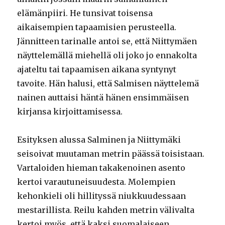
elämänpiiri. He tunsivat toisensa
aikaisempien tapaamisien perusteella.
Jännitteen tarinalle antoi se, että Niittymäen
näyttelemällä miehellä oli joko jo ennakolta
ajateltu tai tapaamisen aikana syntynyt
tavoite. Hän halusi, että Salmisen näyttelemä
nainen auttaisi häntä hänen ensimmäisen
kirjansa kirjoittamisessa.
Esityksen alussa Salminen ja Niittymäki
seisoivat muutaman metrin päässä toisistaan.
Vartaloiden hieman takakenoinen asento
kertoi varautuneisuudesta. Molempien
kehonkieli oli hillityssä niukkuudessaan
mestarillista. Reilu kahden metrin välivalta
kertoi myös, että kaksi suomalaiseen