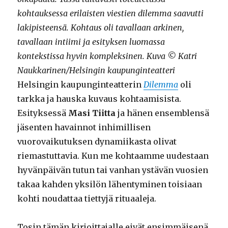
kohtauksessa erilaisten viestien dilemma saavutti
lakipisteensä. Kohtaus oli tavallaan arkinen,
tavallaan intiimi ja esityksen luomassa
kontekstissa hyvin kompleksinen. Kuva © Katri
Naukkarinen/Helsingin kaupunginteatteri
Helsingin kaupunginteatterin
Dilemma
oli
tarkka ja hauska kuvaus kohtaamisista.
Esityksessä
Masi Tiitta
ja hänen ensemblensä
jäsenten havainnot inhimillisen
vuorovaikutuksen dynamiikasta olivat
riemastuttavia. Kun me kohtaamme uudestaan
hyvänpäivän tutun tai vanhan ystävän vuosien
takaa kahden yksilön lähentyminen toisiaan
kohti noudattaa tiettyjä rituaaleja.
Tosin tämän kirjoittajalle eivät ensimmäisenä