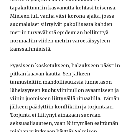
tapakulttuuriin kasvanutta kohtasi toisensa.
Mieleen tuli vanha vitsi korona-ajalta, jossa
suomalaiset siirtyivät pakollisesta kahden
metrin turvavälistä epidemian hellitettyä
normaaliin viiden metrin varoetäisyyteen
kanssaihmisistä.
Fyysiseen kosketukseen, halaukseen päästiin
pitkän kaavan kautta. Sen jälkeen
tunnusteltiin mahdollisuuksia tunnetason
läheisyyteen kuohuviinipullon avaamiseen ja
viinin juomiseen liittyvällä rituaalilla. Tämän
jälkeen päädyttiin konfliktiin ja torjuntaan.
Torjunta ei liittynyt ainakaan suoraan
seksuaalisuuteen, vaan Niittymäen esittämän
miehen yritykseen käyttää Salmisen