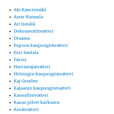
Aki Kaurismäki
Anne Hannula
Ari Ismälä
Dokumenttiteatteri
Draama
Espoon kaupunginteatteri
Essi Santala
Farssi
Harrastajateatteri
Helsingin kaupunginteatteri
Kaj Gynther
Kajaanin kaupunginteatteri
Kansallisteatteri
Kauas pilvet karkaava
Kesäteatteri