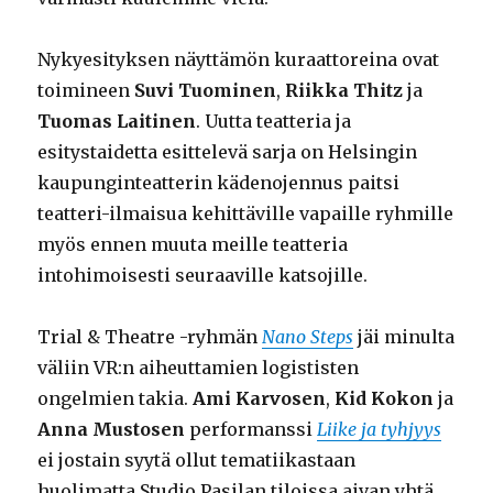
Nykyesityksen näyttämön kuraattoreina ovat
toimineen
Suvi Tuominen
,
Riikka Thitz
ja
Tuomas Laitinen
. Uutta teatteria ja
esitystaidetta esittelevä sarja on Helsingin
kaupunginteatterin kädenojennus paitsi
teatteri-ilmaisua kehittäville vapaille ryhmille
myös ennen muuta meille teatteria
intohimoisesti seuraaville katsojille.
Trial & Theatre -ryhmän
Nano Steps
jäi minulta
väliin VR:n aiheuttamien logististen
ongelmien takia.
Ami Karvosen
,
Kid Kokon
ja
Anna Mustosen
performanssi
Liike ja tyhjyys
ei jostain syytä ollut tematiikastaan
huolimatta Studio Pasilan tiloissa aivan yhtä