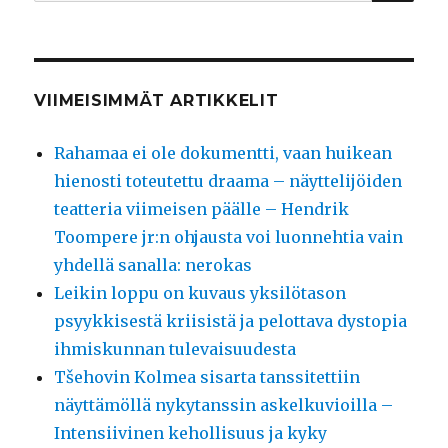
VIIMEISIMMÄT ARTIKKELIT
Rahamaa ei ole dokumentti, vaan huikean
hienosti toteutettu draama – näyttelijöiden
teatteria viimeisen päälle – Hendrik
Toompere jr:n ohjausta voi luonnehtia vain
yhdellä sanalla: nerokas
Leikin loppu on kuvaus yksilötason
psyykkisestä kriisistä ja pelottava dystopia
ihmiskunnan tulevaisuudesta
Tšehovin Kolmea sisarta tanssitettiin
näyttämöllä nykytanssin askelkuvioilla –
Intensiivinen kehollisuus ja kyky