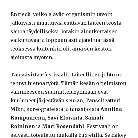
En tiedä, voiko elävän organismin tavoin
jatkuvasti muuttuvaa esittävän taiteen teosta
sanoa täydelliseksi. Jotakin ainutkertaisen
vaikuttavaa ja loppuun asti ajateltua tässä
teoksessa kuitenkin oli, aina sen keston
ajoitusta myöten.
Tanssivirtaa-festivaalin taiteellinen johto on
tehnyt hienoa työtä. Tämän kesän ohjelmiston
valinneeseen suunnitteluryhmään ovat
kuuluneet järjestävän seuran, Tanssiteatteri
MD:n, koreografeista ja tanssijoista
Anniina
Kumpuniemi
,
Suvi Eloranta
,
Samuli
Roininen
ja
Mari Rosendahl
. Festivaali on
selvästi toteutettu niukalla budjetilla. Se näkyy