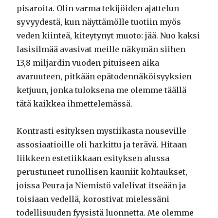
pisaroita. Olin varma tekijöiden ajattelun
syvyydestä, kun näyttämölle tuotiin myös
veden kiinteä, kiteytynyt muoto: jää. Nuo kaksi
lasisilmää avasivat meille näkymän siihen
13,8 miljardin vuoden pituiseen aika-
avaruuteen, pitkään epätodennäköisyyksien
ketjuun, jonka tuloksena me olemme täällä
tätä kaikkea ihmettelemässä.
Kontrasti esityksen mystiikasta nouseville
assosiaatioille oli harkittu ja terävä. Hitaan
liikkeen estetiikkaan esityksen alussa
perustuneet runollisen kauniit kohtaukset,
joissa Peura ja Niemistö valelivat itseään ja
toisiaan vedellä, korostivat mielessäni
todellisuuden fyysistä luonnetta. Me olemme