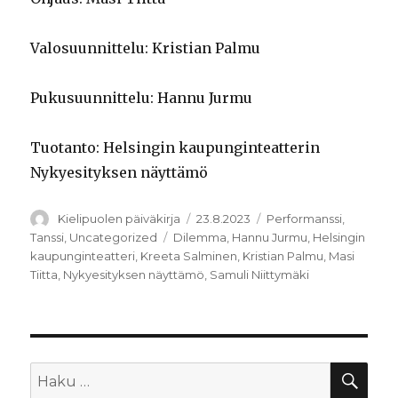
Valosuunnittelu: Kristian Palmu
Pukusuunnittelu: Hannu Jurmu
Tuotanto: Helsingin kaupunginteatterin
Nykyesityksen näyttämö
Kirjoittaja
Julkaistu
Kategoriat
Kielipuolen päiväkirja
23.8.2023
Performanssi
,
Avainsanat
Tanssi
,
Uncategorized
Dilemma
,
Hannu Jurmu
,
Helsingin
kaupunginteatteri
,
Kreeta Salminen
,
Kristian Palmu
,
Masi
Tiitta
,
Nykyesityksen näyttämö
,
Samuli Niittymäki
HA
Etsi: