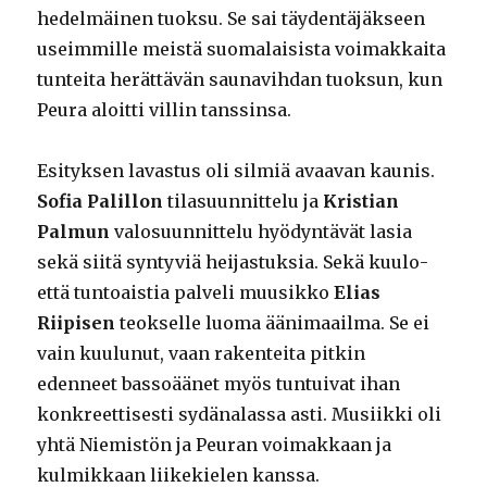
hedelmäinen tuoksu. Se sai täydentäjäkseen
useimmille meistä suomalaisista voimakkaita
tunteita herättävän saunavihdan tuoksun, kun
Peura aloitti villin tanssinsa.
Esityksen lavastus oli silmiä avaavan kaunis.
Sofia Palillon
tilasuunnittelu ja
Kristian
Palmun
valosuunnittelu hyödyntävät lasia
sekä siitä syntyviä heijastuksia. Sekä kuulo-
että tuntoaistia palveli muusikko
Elias
Riipisen
teokselle luoma äänimaailma. Se ei
vain kuulunut, vaan rakenteita pitkin
edenneet bassoäänet myös tuntuivat ihan
konkreettisesti sydänalassa asti. Musiikki oli
yhtä Niemistön ja Peuran voimakkaan ja
kulmikkaan liikekielen kanssa.