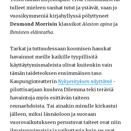
tulleet mieleen vanhat tutut ja ystävät, vaan jo
vuosikymmeniä kirjahyllyssä pölyttyneet
Desmond Morrisin
klassikot
Alaston apina
ja
Ihmisten eläintarha
.
Tarkat ja tuttuudessaan koomisen hauskat
havainnot meille kaikille tyypillisitä
käyttäytymismaleista olivat kuitenkin vain
tämän taideteoksen ensimmäisen taso.
Kaupunginteatterin
Nykyesityksen näyttämö
-
pilottisarjaan kuuluva Dilemma teki teräviä
havaintoja myös esittävän taiteen
reunaehdoista. Tai ainakin minulle kirkastui
jälleen, miksi läsnäoloon ja suoraan
vuorovaikutukseen perustuvat taiteet ovat niin
ilmaisuvoimaisia ja vaikuttavia kuin ne ovat.