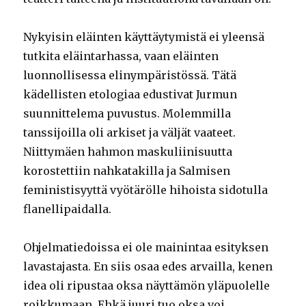
Nykyisin eläinten käyttäytymistä ei yleensä
tutkita eläintarhassa, vaan eläinten
luonnollisessa elinympäristössä. Tätä
kädellisten etologiaa edustivat Jurmun
suunnittelema puvustus. Molemmilla
tanssijoilla oli arkiset ja väljät vaateet.
Niittymäen hahmon maskuliinisuutta
korostettiin nahkatakilla ja Salmisen
feministisyyttä vyötärölle hihoista sidotulla
flanellipaidalla.
Ohjelmatiedoissa ei ole mainintaa esityksen
lavastajasta. En siis osaa edes arvailla, kenen
idea oli ripustaa oksa näyttämön yläpuolelle
roikkumaan. Ehkä juuri tuo oksa voi