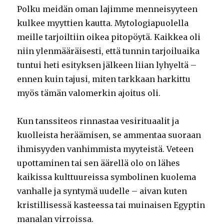
Polku meidän oman lajimme menneisyyteen
kulkee myyttien kautta. Mytologiapuolella
meille tarjoiltiin oikea pitopöytä. Kaikkea oli
niin ylenmääräisesti, että tunnin tarjoiluaika
tuntui heti esityksen jälkeen liian lyhyeltä –
ennen kuin tajusi, miten tarkkaan harkittu
myös tämän valomerkin ajoitus oli.
Kun tanssiteos rinnastaa vesirituaalit ja
kuolleista heräämisen, se ammentaa suoraan
ihmisyyden vanhimmista myyteistä. Veteen
upottaminen tai sen äärellä olo on lähes
kaikissa kulttuureissa symbolinen kuolema
vanhalle ja syntymä uudelle – aivan kuten
kristillisessä kasteessa tai muinaisen Egyptin
manalan virroissa.