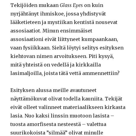
Tekijöiden mukaan
Glass Eyes
on kuin
nyrjähtänyt ihmiskoe, jossa yhdistyvät
lääketieteen ja mystiikan kentistä nousevat
assosiaatiot. Minun ensimmäiset
assosiaationi eivät liittyneet kumpaankaan,
vaan fysiikkaan. Sieltä löytyi selitys esityksen
kiehtovan nimen arvoitukseen. Piti kysyä,
mitä yhteistä on vedellä ja kirkkailla
lasimaljoilla, joista tätä vettä ammennettiin?
Esityksen alussa meille avautuneet
näyttämökuvat olivat todella kauniita. Tekijät
eivät olleet valinneet materiaalikseen kirkasta
lasia. Nuo kaksi linssin muotoon lasista –
tuosta amorfisesta nesteestä – valettua
suurikokoista ”silmää” olivat minulle