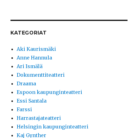
KATEGORIAT
Aki Kaurismäki
Anne Hannula
Ari Ismälä
Dokumenttiteatteri
Draama
Espoon kaupunginteatteri
Essi Santala
Farssi
Harrastajateatteri
Helsingin kaupunginteatteri
Kaj Gynther