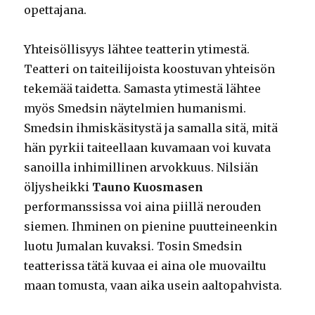
opettajana.
Yhteisöllisyys lähtee teatterin ytimestä.
Teatteri on taiteilijoista koostuvan yhteisön
tekemää taidetta. Samasta ytimestä lähtee
myös Smedsin näytelmien humanismi.
Smedsin ihmiskäsitystä ja samalla sitä, mitä
hän pyrkii taiteellaan kuvamaan voi kuvata
sanoilla inhimillinen arvokkuus. Nilsiän
öljysheikki
Tauno Kuosmasen
performanssissa voi aina piillä nerouden
siemen. Ihminen on pienine puutteineenkin
luotu Jumalan kuvaksi. Tosin Smedsin
teatterissa tätä kuvaa ei aina ole muovailtu
maan tomusta, vaan aika usein aaltopahvista.