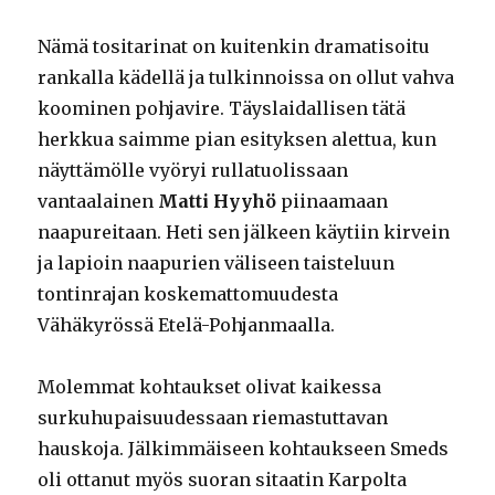
Nämä tositarinat on kuitenkin dramatisoitu
rankalla kädellä ja tulkinnoissa on ollut vahva
koominen pohjavire. Täyslaidallisen tätä
herkkua saimme pian esityksen alettua, kun
näyttämölle vyöryi rullatuolissaan
vantaalainen
Matti Hyyhö
piinaamaan
naapureitaan. Heti sen jälkeen käytiin kirvein
ja lapioin naapurien väliseen taisteluun
tontinrajan koskemattomuudesta
Vähäkyrössä Etelä-Pohjanmaalla.
Molemmat kohtaukset olivat kaikessa
surkuhupaisuudessaan riemastuttavan
hauskoja. Jälkimmäiseen kohtaukseen Smeds
oli ottanut myös suoran sitaatin Karpolta