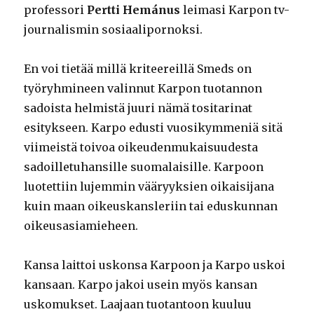
professori
Pertti Hemánus
leimasi Karpon tv-
journalismin sosiaalipornoksi.
En voi tietää millä kriteereillä Smeds on
työryhmineen valinnut Karpon tuotannon
sadoista helmistä juuri nämä tositarinat
esitykseen. Karpo edusti vuosikymmeniä sitä
viimeistä toivoa oikeudenmukaisuudesta
sadoilletuhansille suomalaisille. Karpoon
luotettiin lujemmin vääryyksien oikaisijana
kuin maan oikeuskansleriin tai eduskunnan
oikeusasiamieheen.
Kansa laittoi uskonsa Karpoon ja Karpo uskoi
kansaan. Karpo jakoi usein myös kansan
uskomukset. Laajaan tuotantoon kuuluu