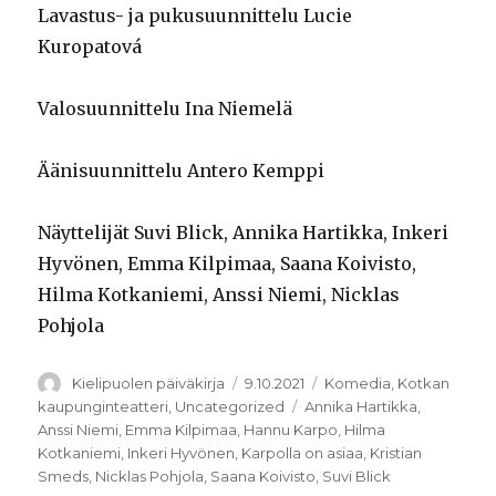
Lavastus- ja pukusuunnittelu Lucie
Kuropatová
Valosuunnittelu Ina Niemelä
Äänisuunnittelu Antero Kemppi
Näyttelijät Suvi Blick, Annika Hartikka, Inkeri
Hyvönen, Emma Kilpimaa, Saana Koivisto,
Hilma Kotkaniemi, Anssi Niemi, Nicklas
Pohjola
Kirjoittaja
Julkaistu
Kategoriat
Kielipuolen päiväkirja
9.10.2021
Komedia
,
Kotkan
Avainsanat
kaupunginteatteri
,
Uncategorized
Annika Hartikka
,
Anssi Niemi
,
Emma Kilpimaa
,
Hannu Karpo
,
Hilma
Kotkaniemi
,
Inkeri Hyvönen
,
Karpolla on asiaa
,
Kristian
Smeds
,
Nicklas Pohjola
,
Saana Koivisto
,
Suvi Blick