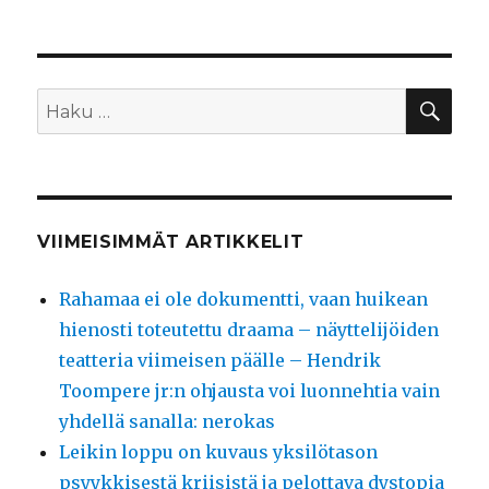
HA
Etsi:
VIIMEISIMMÄT ARTIKKELIT
Rahamaa ei ole dokumentti, vaan huikean
hienosti toteutettu draama – näyttelijöiden
teatteria viimeisen päälle – Hendrik
Toompere jr:n ohjausta voi luonnehtia vain
yhdellä sanalla: nerokas
Leikin loppu on kuvaus yksilötason
psyykkisestä kriisistä ja pelottava dystopia