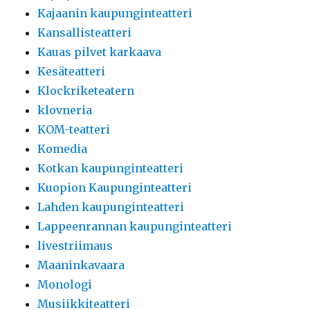
Kajaanin kaupunginteatteri
Kansallisteatteri
Kauas pilvet karkaava
Kesäteatteri
Klockriketeatern
klovneria
KOM-teatteri
Komedia
Kotkan kaupunginteatteri
Kuopion Kaupunginteatteri
Lahden kaupunginteatteri
Lappeenrannan kaupunginteatteri
livestriimaus
Maaninkavaara
Monologi
Musiikkiteatteri