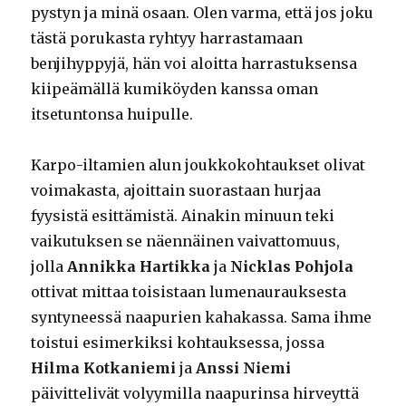
pystyn ja minä osaan. Olen varma, että jos joku
tästä porukasta ryhtyy harrastamaan
benjihyppyjä, hän voi aloitta harrastuksensa
kiipeämällä kumiköyden kanssa oman
itsetuntonsa huipulle.
Karpo-iltamien alun joukkokohtaukset olivat
voimakasta, ajoittain suorastaan hurjaa
fyysistä esittämistä. Ainakin minuun teki
vaikutuksen se näennäinen vaivattomuus,
jolla
Annikka Hartikka
ja
Nicklas Pohjola
ottivat mittaa toisistaan lumenaurauksesta
syntyneessä naapurien kahakassa. Sama ihme
toistui esimerkiksi kohtauksessa, jossa
Hilma Kotkaniemi
ja
Anssi Niemi
päivittelivät volyymilla naapurinsa hirveyttä