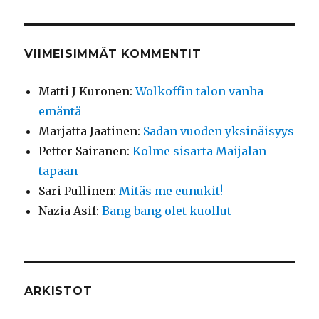
VIIMEISIMMÄT KOMMENTIT
Matti J Kuronen
:
Wolkoffin talon vanha
emäntä
Marjatta Jaatinen
:
Sadan vuoden yksinäisyys
Petter Sairanen
:
Kolme sisarta Maijalan
tapaan
Sari Pullinen
:
Mitäs me eunukit!
Nazia Asif
:
Bang bang olet kuollut
ARKISTOT