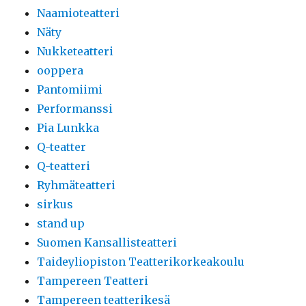
Naamioteatteri
Näty
Nukketeatteri
ooppera
Pantomiimi
Performanssi
Pia Lunkka
Q-teatter
Q-teatteri
Ryhmäteatteri
sirkus
stand up
Suomen Kansallisteatteri
Taideyliopiston Teatterikorkeakoulu
Tampereen Teatteri
Tampereen teatterikesä