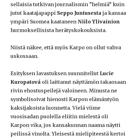
sellaisia tutkivan journalismin ”helmiä” kuin
jutut kaatajapappi
Seppo Juntusesta
ja kansaa
ympäri Suomea kaataneen
Niilo Ylivainion
hurmoksellisista herätyskokouksista.
Niistä näkee, että myös Karpo on ollut vahva
uskossaan.
Esityksen lavastuksen suunnitellut
Lucie
Kuropatová
oli laittanut näyttämön takaosaan
rivin ehostuspeilejä valoineen. Minusta ne
symbolisoivat hienosti Karpon elämäntyön
kaksijakoista luonnetta. Vielä viime
vuosisadan puolella eliitin mielestä oli
Karpon vika, jos kansakunnan naama näytti
peilissä vinolta. Yleisestä mielipiteestä kertoi