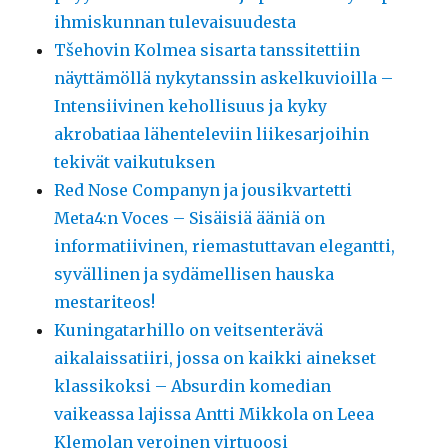
ihmiskunnan tulevaisuudesta
Tšehovin Kolmea sisarta tanssitettiin
näyttämöllä nykytanssin askelkuvioilla –
Intensiivinen kehollisuus ja kyky
akrobatiaa lähenteleviin liikesarjoihin
tekivät vaikutuksen
Red Nose Companyn ja jousikvartetti
Meta4:n Voces – Sisäisiä ääniä on
informatiivinen, riemastuttavan elegantti,
syvällinen ja sydämellisen hauska
mestariteos!
Kuningatarhillo on veitsenterävä
aikalaissatiiri, jossa on kaikki ainekset
klassikoksi – Absurdin komedian
vaikeassa lajissa Antti Mikkola on Leea
Klemolan veroinen virtuoosi