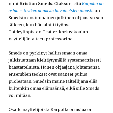
nimi
Kristian Smeds
. Otaksun, että
Karpolla on
asiaa – tosikertomuksia havumetsien maasta
on
Smedsin ensimmäinen julkinen ohjaustyö sen
jälkeen, kun hän aloitti työnsä
Taideyliopiston Teatterikorkeakoulun
näyttelijäntaiteen professorina.
Smeds on pyrkinyt hallitsemaan omaa
julkisuuttaan kieltäytymällä systemaattisesti
haastatteluista. Hänen ohjaajana johtamansa
ensemblen teokset ovat saaneet puhua
puolestaan. Smedsin maine taiteilijana elää
kuitenkin omaa elämäänsä, eikä sille Smeds
voi mitään.
Osalle näyttelijöistä Karpolla on asiaa on