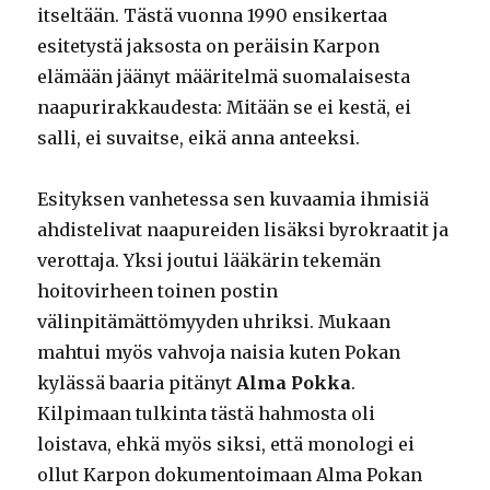
itseltään. Tästä vuonna 1990 ensikertaa
esitetystä jaksosta on peräisin Karpon
elämään jäänyt määritelmä suomalaisesta
naapurirakkaudesta: Mitään se ei kestä, ei
salli, ei suvaitse, eikä anna anteeksi.
Esityksen vanhetessa sen kuvaamia ihmisiä
ahdistelivat naapureiden lisäksi byrokraatit ja
verottaja. Yksi joutui lääkärin tekemän
hoitovirheen toinen postin
välinpitämättömyyden uhriksi. Mukaan
mahtui myös vahvoja naisia kuten Pokan
kylässä baaria pitänyt
Alma Pokka
.
Kilpimaan tulkinta tästä hahmosta oli
loistava, ehkä myös siksi, että monologi ei
ollut Karpon dokumentoimaan Alma Pokan