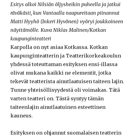
Esitys alkoi Nilsiän öljysheikin puheella ja jatkui
räväkästi, kun Vantaalla naapureitaan piinannut
Matti Hyyhö (Inkeri Hyvönen) vyöryi joukkoineen
näyttämölle. Kuva Niklas Malinen/Kotkan
kaupunginteatteri
Karpolla on nyt asiaa Kotkassa. Kotkan
kaupunginteatterin ja Teatterikorkeakoulun
yhdessä toteuttaman esityksen ensi-illassa
olivat mukana kaikki ne elementit, jotka
tekevät teatterista ainutlaatuisen taiteen lajin.
Tunne yhteisöllisyydestä oli voimakas. Tätä
varten teatteri on. Tästä syntyy tämän
taiteenlajin ainutlaatuinen esteettinen
kauneus.
Esityksen on ohjannut suomalaisen teatterin