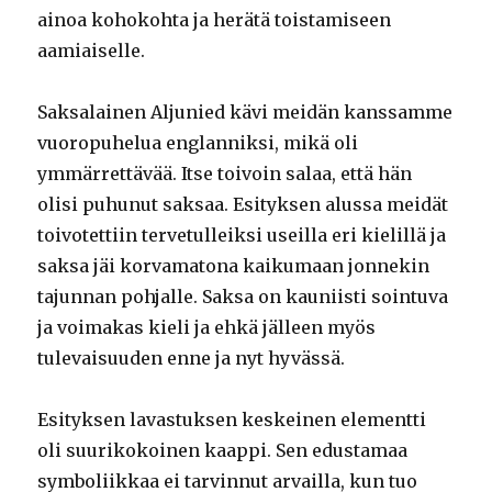
ainoa kohokohta ja herätä toistamiseen
aamiaiselle.
Saksalainen Aljunied kävi meidän kanssamme
vuoropuhelua englanniksi, mikä oli
ymmärrettävää. Itse toivoin salaa, että hän
olisi puhunut saksaa. Esityksen alussa meidät
toivotettiin tervetulleiksi useilla eri kielillä ja
saksa jäi korvamatona kaikumaan jonnekin
tajunnan pohjalle. Saksa on kauniisti sointuva
ja voimakas kieli ja ehkä jälleen myös
tulevaisuuden enne ja nyt hyvässä.
Esityksen lavastuksen keskeinen elementti
oli suurikokoinen kaappi. Sen edustamaa
symboliikkaa ei tarvinnut arvailla, kun tuo