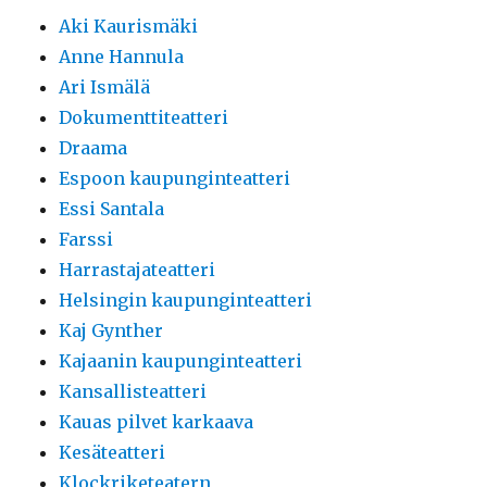
Aki Kaurismäki
Anne Hannula
Ari Ismälä
Dokumenttiteatteri
Draama
Espoon kaupunginteatteri
Essi Santala
Farssi
Harrastajateatteri
Helsingin kaupunginteatteri
Kaj Gynther
Kajaanin kaupunginteatteri
Kansallisteatteri
Kauas pilvet karkaava
Kesäteatteri
Klockriketeatern