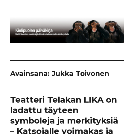
Kielipuolen päiväkirja
Avainsana:
Jukka Toivonen
Teatteri Telakan LIKA on
ladattu täyteen
symboleja ja merkityksiä
– Katsojalle voimakas ja