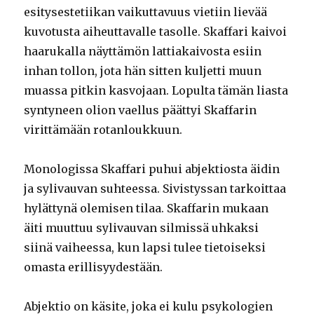
esitysestetiikan vaikuttavuus vietiin lievää
kuvotusta aiheuttavalle tasolle. Skaffari kaivoi
haarukalla näyttämön lattiakaivosta esiin
inhan tollon, jota hän sitten kuljetti muun
muassa pitkin kasvojaan. Lopulta tämän liasta
syntyneen olion vaellus päättyi Skaffarin
virittämään rotanloukkuun.
Monologissa Skaffari puhui abjektiosta äidin
ja sylivauvan suhteessa. Sivistyssan tarkoittaa
hylättynä olemisen tilaa. Skaffarin mukaan
äiti muuttuu sylivauvan silmissä uhkaksi
siinä vaiheessa, kun lapsi tulee tietoiseksi
omasta erillisyydestään.
Abjektio on käsite, joka ei kulu psykologien