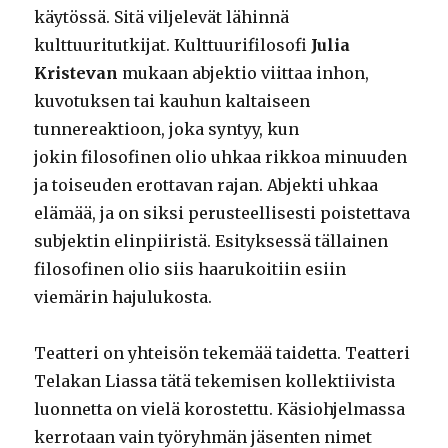
käytössä. Sitä viljelevät lähinnä
kulttuuritutkijat. Kulttuurifilosofi
Julia
Kristevan
mukaan abjektio viittaa inhon,
kuvotuksen tai kauhun kaltaiseen
tunnereaktioon, joka syntyy, kun
jokin filosofinen olio uhkaa rikkoa minuuden
ja toiseuden erottavan rajan. Abjekti uhkaa
elämää, ja on siksi perusteellisesti poistettava
subjektin elinpiiristä. Esityksessä tällainen
filosofinen olio siis haarukoitiin esiin
viemärin hajulukosta.
Teatteri on yhteisön tekemää taidetta. Teatteri
Telakan Liassa tätä tekemisen kollektiivista
luonnetta on vielä korostettu. Käsiohjelmassa
kerrotaan vain työryhmän jäsenten nimet