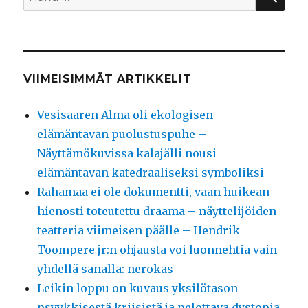
VIIMEISIMMÄT ARTIKKELIT
Vesisaaren Alma oli ekologisen
elämäntavan puolustuspuhe –
Näyttämökuvissa kalajälli nousi
elämäntavan katedraaliseksi symboliksi
Rahamaa ei ole dokumentti, vaan huikean
hienosti toteutettu draama – näyttelijöiden
teatteria viimeisen päälle – Hendrik
Toompere jr:n ohjausta voi luonnehtia vain
yhdellä sanalla: nerokas
Leikin loppu on kuvaus yksilötason
psyykkisestä kriisistä ja pelottava dystopia