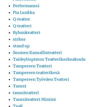
Performanssi
Pia Lunkka
Q-teatter
Q-teatteri
Ryhmäteatteri
sirkus
stand up
Suomen Kansallisteatteri
Taideyliopiston Teatterikorkeakoulu
Tampereen Teatteri
Tampereen teatterikesä
Tampereen Työväen Teatteri
Tanssi
tanssiteatteri
Tanssiteatteri Minimi
TeaK