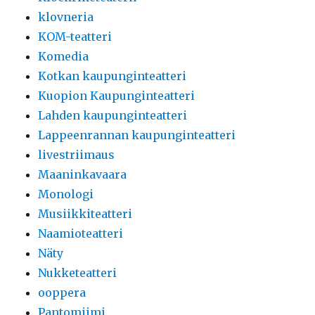
klovneria
KOM-teatteri
Komedia
Kotkan kaupunginteatteri
Kuopion Kaupunginteatteri
Lahden kaupunginteatteri
Lappeenrannan kaupunginteatteri
livestriimaus
Maaninkavaara
Monologi
Musiikkiteatteri
Naamioteatteri
Näty
Nukketeatteri
ooppera
Pantomiimi