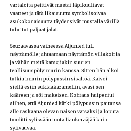
vartaloita peittivät mustat läpikuultavat
vaatteet ja tätä likaisuutta symbolisoivaa
asukokonaisuutta täydensivät mustalla värillä
tuhritut paljaat jalat.
Seuraavassa vaiheessa Aljunied tuli
näyttämölle jahtaamaan näyttämön villakoiria
ja vähän meitä katsojiakin suuren
teollisuuspölyimurin kanssa. Sitten hän alkoi
tutkia imurin pölypussin sisältöä. Kaivoi
sieltä esiin suklaakaramellin, avasi sen
kääreen ja söi makeisen. Kohtaus huipentui
siihen, että Aljunied kätki pölypussin paitansa
alle raskaana olevan naisen vatsaksi ja loputa
tuuditti sylissään tuota liankerääjää kuin
sylivauvaa.