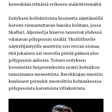
kenenkään tehtäviä erikseen määrittelemättä.
Esityksen kollektiivista luonnetta näyttämöllä
korosti riemastuttavan hauska kohtaus, jossa
Skaffari, Aljunied ja Sinervo tanssivat yhdessä
valatavan pölypussin sisällä. Yksilölliselle
näyttelijäntyölle annettiin sen verran siimaa,
että jokainen sai vuorolla pistää päänsä ulos
pölypussin aukosta. Toinen esityksen
koomisista huipennuksista syntyi kolmikon
tanssimasta menuettista. Barokkiajan muotiin
kuuluneet peruukit muotoiltiin kohtauksessa
pölypussista kaivetuista villakoirista.