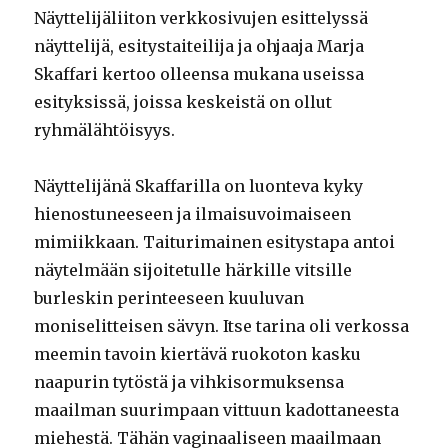
Näyttelijäliiton verkkosivujen esittelyssä
näyttelijä, esitystaiteilija ja ohjaaja Marja
Skaffari kertoo olleensa mukana useissa
esityksissä, joissa keskeistä on ollut
ryhmälähtöisyys.
Näyttelijänä Skaffarilla on luonteva kyky
hienostuneeseen ja ilmaisuvoimaiseen
mimiikkaan. Taiturimainen esitystapa antoi
näytelmään sijoitetulle härkille vitsille
burleskin perinteeseen kuuluvan
moniselitteisen sävyn. Itse tarina oli verkossa
meemin tavoin kiertävä ruokoton kasku
naapurin tytöstä ja vihkisormuksensa
maailman suurimpaan vittuun kadottaneesta
miehestä. Tähän vaginaaliseen maailmaan