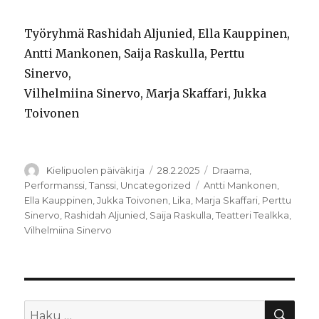
Työryhmä Rashidah Aljunied, Ella Kauppinen,
Antti Mankonen, Saija Raskulla, Perttu
Sinervo,
Vilhelmiina Sinervo, Marja Skaffari, Jukka
Toivonen
Kirjoittaja
Julkaistu
Kategoriat
Kielipuolen päiväkirja
28.2.2025
Draama
,
Avainsanat
Performanssi
,
Tanssi
,
Uncategorized
Antti Mankonen
,
Ella Kauppinen
,
Jukka Toivonen
,
Lika
,
Marja Skaffari
,
Perttu
Sinervo
,
Rashidah Aljunied
,
Saija Raskulla
,
Teatteri Tealkka
,
Vilhelmiina Sinervo
HA
Etsi: