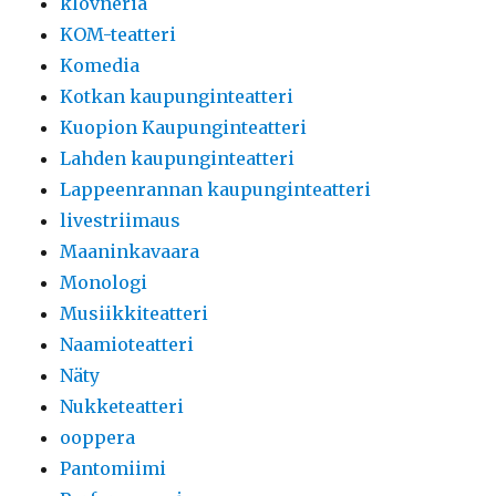
klovneria
KOM-teatteri
Komedia
Kotkan kaupunginteatteri
Kuopion Kaupunginteatteri
Lahden kaupunginteatteri
Lappeenrannan kaupunginteatteri
livestriimaus
Maaninkavaara
Monologi
Musiikkiteatteri
Naamioteatteri
Näty
Nukketeatteri
ooppera
Pantomiimi