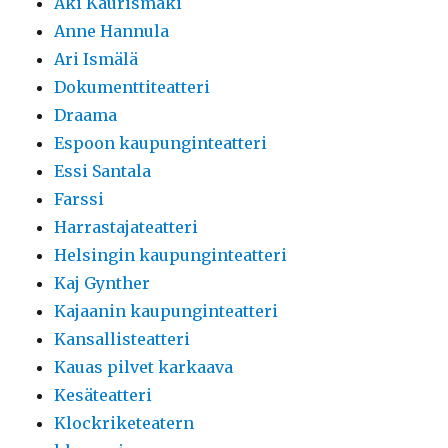
Aki Kaurismäki
Anne Hannula
Ari Ismälä
Dokumenttiteatteri
Draama
Espoon kaupunginteatteri
Essi Santala
Farssi
Harrastajateatteri
Helsingin kaupunginteatteri
Kaj Gynther
Kajaanin kaupunginteatteri
Kansallisteatteri
Kauas pilvet karkaava
Kesäteatteri
Klockriketeatern