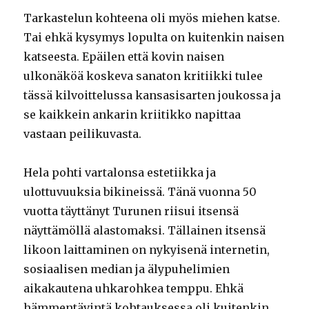
Tarkastelun kohteena oli myös miehen katse.
Tai ehkä kysymys lopulta on kuitenkin naisen
katseesta. Epäilen että kovin naisen
ulkonäköä koskeva sanaton kritiikki tulee
tässä kilvoittelussa kansasisarten joukossa ja
se kaikkein ankarin kriitikko napittaa
vastaan peilikuvasta.
Hela pohti vartalonsa estetiikka ja
ulottuvuuksia bikineissä. Tänä vuonna 50
vuotta täyttänyt Turunen riisui itsensä
näyttämöllä alastomaksi. Tällainen itsensä
likoon laittaminen on nykyisenä internetin,
sosiaalisen median ja älypuhelimien
aikakautena uhkarohkea temppu. Ehkä
hämmentävintä kohtauksessa oli kuitenkin