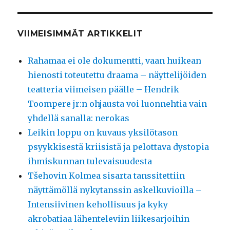
VIIMEISIMMÄT ARTIKKELIT
Rahamaa ei ole dokumentti, vaan huikean
hienosti toteutettu draama – näyttelijöiden
teatteria viimeisen päälle – Hendrik
Toompere jr:n ohjausta voi luonnehtia vain
yhdellä sanalla: nerokas
Leikin loppu on kuvaus yksilötason
psyykkisestä kriisistä ja pelottava dystopia
ihmiskunnan tulevaisuudesta
Tšehovin Kolmea sisarta tanssitettiin
näyttämöllä nykytanssin askelkuvioilla –
Intensiivinen kehollisuus ja kyky
akrobatiaa lähenteleviin liikesarjoihin