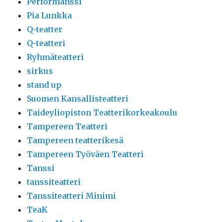
Performanssi
Pia Lunkka
Q-teatter
Q-teatteri
Ryhmäteatteri
sirkus
stand up
Suomen Kansallisteatteri
Taideyliopiston Teatterikorkeakoulu
Tampereen Teatteri
Tampereen teatterikesä
Tampereen Työväen Teatteri
Tanssi
tanssiteatteri
Tanssiteatteri Minimi
TeaK