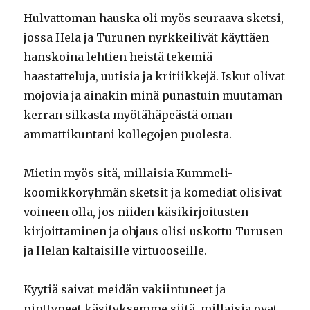
Hulvattoman hauska oli myös seuraava sketsi,
jossa Hela ja Turunen nyrkkeilivät käyttäen
hanskoina lehtien heistä tekemiä
haastatteluja, uutisia ja kritiikkejä. Iskut olivat
mojovia ja ainakin minä punastuin muutaman
kerran silkasta myötähäpeästä oman
ammattikuntani kollegojen puolesta.
Mietin myös sitä, millaisia Kummeli-
koomikkoryhmän sketsit ja komediat olisivat
voineen olla, jos niiden käsikirjoitusten
kirjoittaminen ja ohjaus olisi uskottu Turusen
ja Helan kaltaisille virtuooseille.
Kyytiä saivat meidän vakiintuneet ja
pinttyneet käsityksemme siitä, millaisia ovat