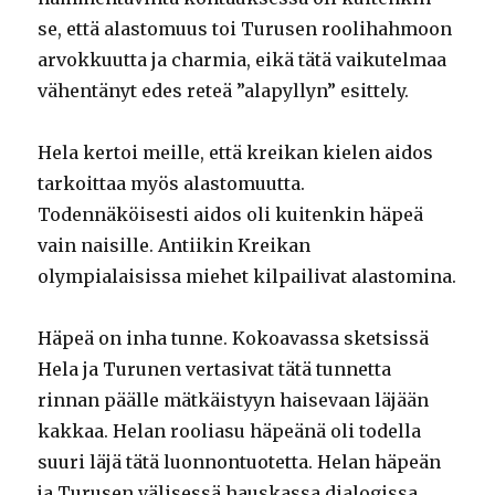
se, että alastomuus toi Turusen roolihahmoon
arvokkuutta ja charmia, eikä tätä vaikutelmaa
vähentänyt edes reteä ”alapyllyn” esittely.
Hela kertoi meille, että kreikan kielen aidos
tarkoittaa myös alastomuutta.
Todennäköisesti aidos oli kuitenkin häpeä
vain naisille. Antiikin Kreikan
olympialaisissa miehet kilpailivat alastomina.
Häpeä on inha tunne. Kokoavassa sketsissä
Hela ja Turunen vertasivat tätä tunnetta
rinnan päälle mätkäistyyn haisevaan läjään
kakkaa. Helan rooliasu häpeänä oli todella
suuri läjä tätä luonnontuotetta. Helan häpeän
ja Turusen välisessä hauskassa dialogissa