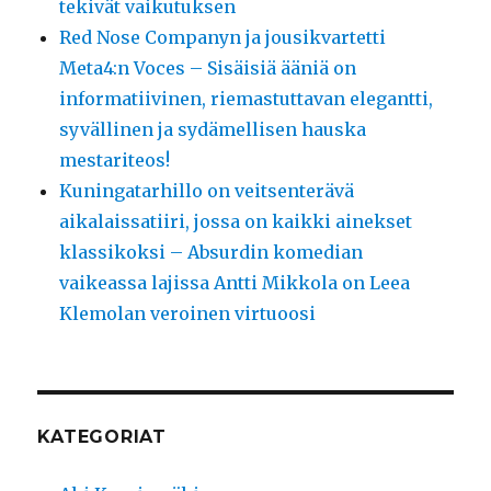
tekivät vaikutuksen
Red Nose Companyn ja jousikvartetti
Meta4:n Voces – Sisäisiä ääniä on
informatiivinen, riemastuttavan elegantti,
syvällinen ja sydämellisen hauska
mestariteos!
Kuningatarhillo on veitsenterävä
aikalaissatiiri, jossa on kaikki ainekset
klassikoksi – Absurdin komedian
vaikeassa lajissa Antti Mikkola on Leea
Klemolan veroinen virtuoosi
KATEGORIAT