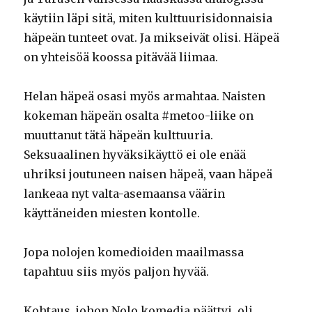
käytiin läpi sitä, miten kulttuurisidonnaisia
häpeän tunteet ovat. Ja mikseivät olisi. Häpeä
on yhteisöä koossa pitävää liimaa.
Helan häpeä osasi myös armahtaa. Naisten
kokeman häpeän osalta #metoo-liike on
muuttanut tätä häpeän kulttuuria.
Seksuaalinen hyväksikäyttö ei ole enää
uhriksi joutuneen naisen häpeä, vaan häpeä
lankeaa nyt valta-asemaansa väärin
käyttäneiden miesten kontolle.
Jopa nolojen komedioiden maailmassa
tapahtuu siis myös paljon hyvää.
Kohtaus, johon Nolo komedia päättyi, oli