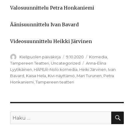
Valosuunnittelu Petra Honkaniemi
Äänisuunnittelu Ivan Bavard
Videosuunnittelu Heikki Järvinen
Kirjoittaja
Julkaistu
Kategoriat
Kielipuolen päiväkirja
9.10.2020
Komedia
,
Avainsanat
Tampereen Teatteri
,
Uncategorized
Anna-Elina
Lyytikäinen
,
HÄPEÄ!-Nolo komedia
,
Heiki Järvinen
,
Ivan
Bavard
,
Kaisa Hela
,
Kivi-näyttämö
,
Mari Turunen
,
Petra
Honkaniemi
,
Tampereen teatteri
HA
Etsi: