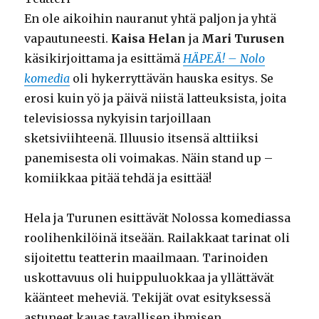
En ole aikoihin nauranut yhtä paljon ja yhtä
vapautuneesti.
Kaisa Helan
ja
Mari Turusen
käsikirjoittama ja esittämä
HÄPEÄ!­­ – Nolo
komedia
oli hykerryttävän hauska esitys. Se
erosi kuin yö ja päivä niistä latteuksista, joita
televisiossa nykyisin tarjoillaan
sketsiviihteenä. Illuusio itsensä alttiiksi
panemisesta oli voimakas. Näin stand up –
komiikkaa pitää tehdä ja esittää!
Hela ja Turunen esittävät Nolossa komediassa
roolihenkilöinä itseään. Railakkaat tarinat oli
sijoitettu teatterin maailmaan. Tarinoiden
uskottavuus oli huippuluokkaa ja yllättävät
käänteet meheviä. Tekijät ovat esityksessä
astuneet kauas tavallisen ihmisen