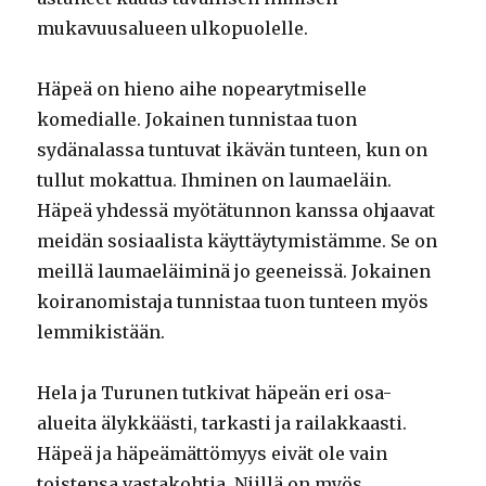
mukavuusalueen ulkopuolelle.
Häpeä on hieno aihe nopearytmiselle
komedialle. Jokainen tunnistaa tuon
sydänalassa tuntuvat ikävän tunteen, kun on
tullut mokattua. Ihminen on laumaeläin.
Häpeä yhdessä myötätunnon kanssa ohjaavat
meidän sosiaalista käyttäytymistämme. Se on
meillä laumaeläiminä jo geeneissä. Jokainen
koiranomistaja tunnistaa tuon tunteen myös
lemmikistään.
Hela ja Turunen tutkivat häpeän eri osa-
alueita älykkäästi, tarkasti ja railakkaasti.
Häpeä ja häpeämättömyys eivät ole vain
toistensa vastakohtia. Niillä on myös