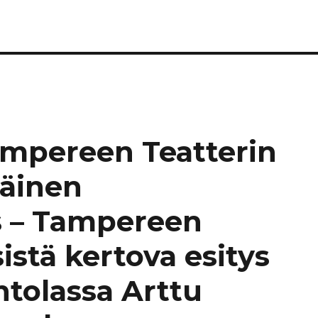
Tampereen Teatterin
mäinen
ys – Tampereen
istä kertova esitys
ntolassa Arttu