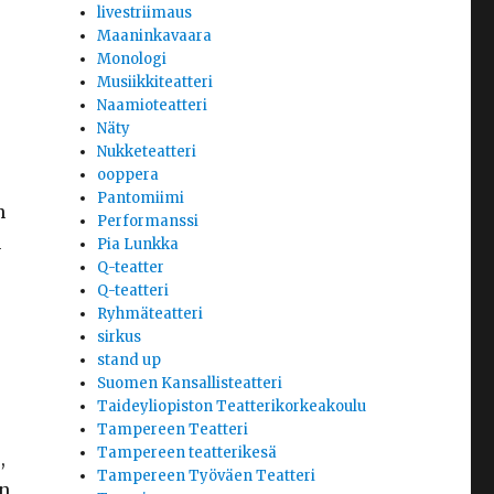
livestriimaus
Maaninkavaara
Monologi
Musiikkiteatteri
Naamioteatteri
Näty
Nukketeatteri
ooppera
Pantomiimi
n
Performanssi
n
Pia Lunkka
Q-teatter
Q-teatteri
Ryhmäteatteri
sirkus
stand up
Suomen Kansallisteatteri
Taideyliopiston Teatterikorkeakoulu
Tampereen Teatteri
Tampereen teatterikesä
,
Tampereen Työväen Teatteri
en