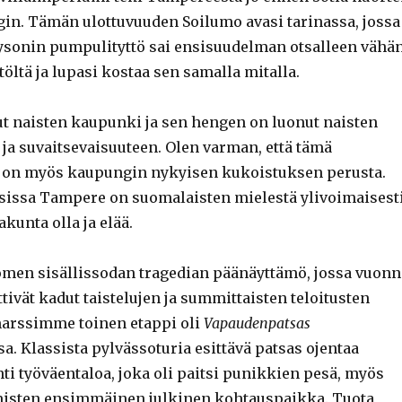
in. Tämän ulottuvuuden Soilumo avasi tarinassa, jossa
aysonin pumpulityttö sai ensisuudelman otsalleen vähä
ltä ja lupasi kostaa sen samalla mitalla.
t naisten kaupunki ja sen hengen on luonut naisten
ja suvaitsevaisuuteen. Olen varman, että tämä
s on myös kaupungin nykyisen kukoistuksen perusta.
issa Tampere on suomalaisten mielestä ylivoimaisest
akunta olla ja elää.
men sisällissodan tragedian päänäyttämö, jossa vuonn
ttivät kadut taistelujen ja summittaisten teloitusten
 marssimme toinen etappi oli
Vapaudenpatsas
. Klassista pylvässoturia esittävä patsas ojentaa
i työväentaloa, joka oli paitsi punikkien pesä, myös
misten ensimmäinen julkinen kohtauspaikka. Tuota