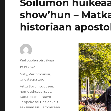
Soilumon huikea
show’hun – Matka
historiaan aposto
Kirjoittaja
Kielipuolen päiväkirja
Julkaistu
10.10.2024
Kategoriat
Näty
,
Performanssi
,
Uncategorized
Avainsanat
Arttu Soilumo
,
gueer
,
homoseksuaalisuus
,
Katuteatteri
,
Paavo
Leppäkoski
,
Peltienkelit
,
seksuaalisus
,
Tampereen