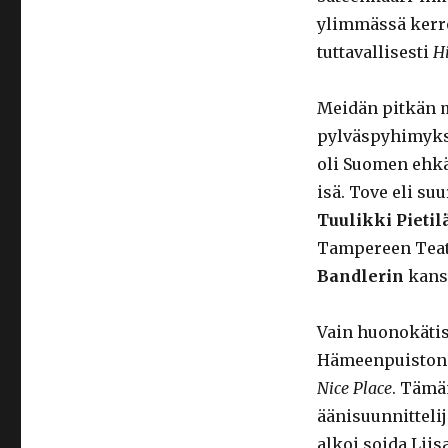
ylimmässä kerro
tuttavallisesti
Hi
Meidän pitkän 
pylväspyhimykse
oli Suomen ehkä
isä. Tove eli s
Tuulikki Pietil
Tampereen Teatt
Bandlerin
kans
Vain huonokätis
Hämeenpuiston o
Nice Place
. Tämä
äänisuunnitteli
alkoi soida Liis