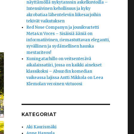
näyttämöllä nykytanssin askelkuvioilla –
Intensiivinen kehollisuus ja kyky
akrobatiaa lähenteleviin liikesarjoihin
tekivät vaikutuksen
Red Nose Companyn ja jousikvartetti
Meta4:n Voces – Sisäisiä ääniä on
informatiivinen, riemastuttavan elegantti,
syvällinen ja sydämellisen hauska
mestariteos!
Kuningatarhillo on veitsenterävä
aikalaissatiiri, jossa on kaikki ainekset
klassikoksi – Absurdin komedian
vaikeassa lajissa Antti Mikkola on Leea
Klemolan veroinen virtuoosi
KATEGORIAT
Aki Kaurismäki
Anne Hannula