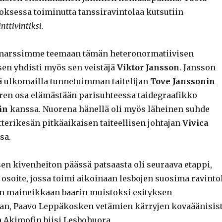
ksessa toiminutta tanssiravintolaa kutsutiin
nttivintiksi
.
marssimme teemaan tämän heteronormatiivisen
n yhdisti myös sen veistäjä
Viktor Jansson
. Jansson
 ulkomailla tunnetuimman taitelijan
Tove Janssonin
uuren osa elämästään parisuhteessa taidegraafikko
än
kanssa. Nuorena hänellä oli myös läheinen suhde
erikesän pitkäaikaisen taiteellisen johtajan
Vivica
sa.
en kivenheiton päässä patsaasta oli seuraava etappi,
soite, jossa toimi aikoinaan lesbojen suosima ravinto
n maineikkaan baarin muistoksi esityksen
jan, Paavo Leppäkosken vetämien kärryjen kovaäänisis
a Akimofin biisi Lesbohuora.