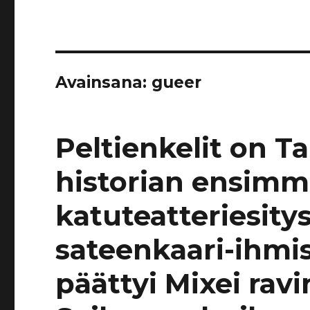
Avainsana:
gueer
Peltienkelit on 
historian ensim
katuteatteriesit
sateenkaari-ihmis
päättyi Mixei ravi