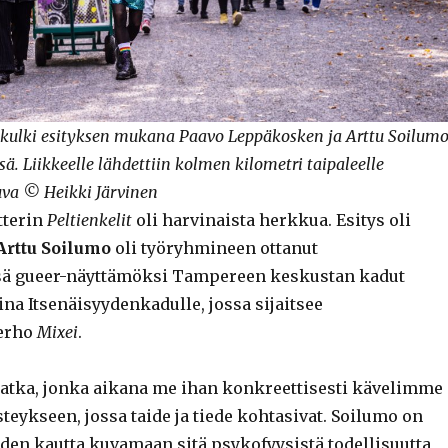
a kulki esityksen mukana Paavo Leppäkosken ja Arttu Soilum
ä. Liikkeelle lähdettiin kolmen kilometri taipaleelle
uva © Heikki Järvinen
tterin
Peltienkelit
oli harvinaista herkkua. Esitys oli
Arttu Soilumo
oli työryhmineen ottanut
sä gueer-näyttämöksi Tampereen keskustan kadut
ina Itsenäisyydenkadulle, jossa sijaitsee
erho
Mixei
.
atka, jonka aikana me ihan konkreettisesti kävelimme
teykseen, jossa taide ja tiede kohtasivat. Soilumo on
iden kautta kuvamaan sitä psykofyysistä todellisuutta,