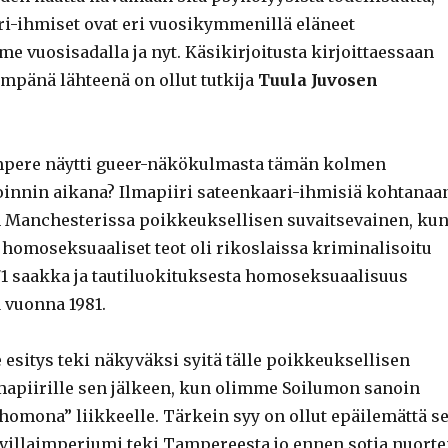
ri-ihmiset ovat eri vuosikymmenillä eläneet
e vuosisadalla ja nyt. Käsikirjoitusta kirjoittaessaan
mpänä lähteenä on ollut tutkija
Tuula Juvosen
ampere näytti gueer-näkökulmasta tämän kolmen
oinnin aikana? Ilmapiiri sateenkaari-ihmisiä kohtanaa
 Manchesterissa poikkeuksellisen suvaitsevainen, ku
 homoseksuaaliset teot oli rikoslaissa kriminalisoitu
71 saakka ja tautiluokituksesta homoseksuaalisuus
a vuonna 1981.
 esitys teki näkyväksi syitä tälle poikkeuksellisen
lmapiirille sen jälkeen, kun olimme Soilumon sanoin
homona” liikkeelle. Tärkein syy on ollut epäilemättä se
uuvillaimperiumi teki Tampereesta jo ennen sotia nuort