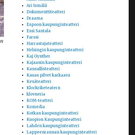
Ari Ismälä
Dokumenttiteatteri
Draama
Espoon kaupunginteatteri
Essi Santala
Farssi
on
Harrastajateatteri
Helsingin kaupunginteatteri
Kaj Gynther
Kajaanin kaupunginteatteri
Kansallisteatteri
Kauas pilvet karkaava
Kesäteatteri
Klockriketeatern
klovneria
KOM-teatteri
Komedia
Kotkan kaupunginteatteri
Kuopion Kaupunginteatteri
Lahden kaupunginteatteri
Lappeenrannan kaupunginteatteri