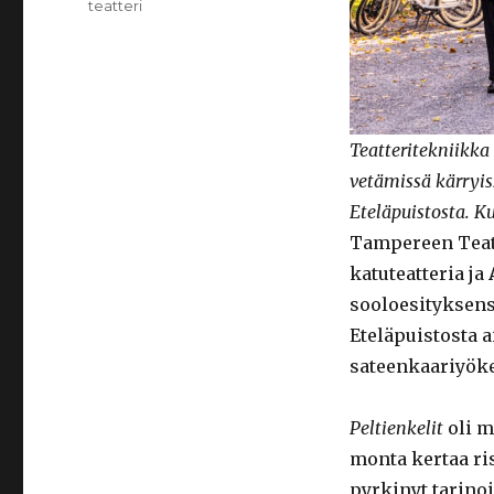
teatteri
Teatteritekniikk
vetämissä kärryiss
Eteläpuistosta. K
Tampereen Tea
katuteatteria ja
sooloesityksen
Eteläpuistosta a
sateenkaariyök
Peltienkelit
oli m
monta kertaa ris
pyrkinyt tarino