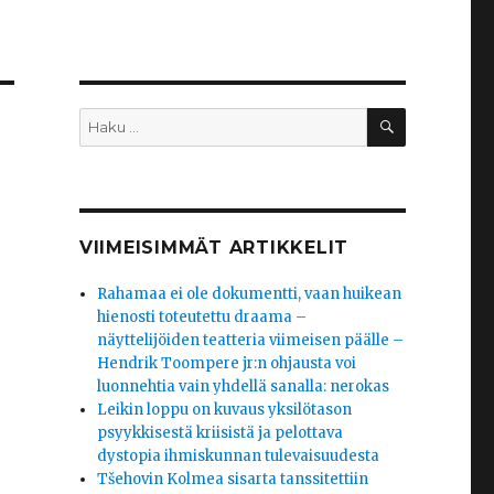
HAKU
Etsi:
VIIMEISIMMÄT ARTIKKELIT
Rahamaa ei ole dokumentti, vaan huikean
hienosti toteutettu draama –
näyttelijöiden teatteria viimeisen päälle –
Hendrik Toompere jr:n ohjausta voi
luonnehtia vain yhdellä sanalla: nerokas
Leikin loppu on kuvaus yksilötason
psyykkisestä kriisistä ja pelottava
dystopia ihmiskunnan tulevaisuudesta
Tšehovin Kolmea sisarta tanssitettiin