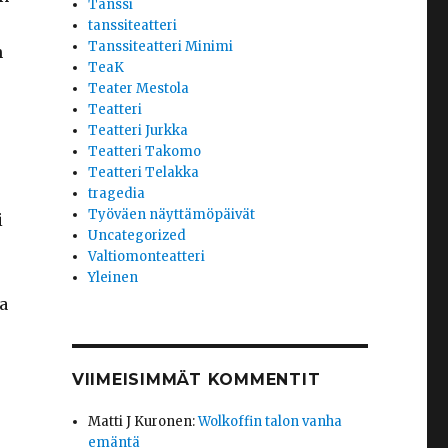
Tanssi
tanssiteatteri
Tanssiteatteri Minimi
n
TeaK
Teater Mestola
Teatteri
Teatteri Jurkka
Teatteri Takomo
Teatteri Telakka
tragedia
Työväen näyttämöpäivät
i
Uncategorized
Valtiomonteatteri
Yleinen
a
VIIMEISIMMÄT KOMMENTIT
Matti J Kuronen
:
Wolkoffin talon vanha
emäntä