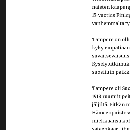
naisten kaupung
15-vuotias Finl
vanhemmalta tytö
Tampere on ollu
kyky empatiaan 
suvaitsevaisuu
Kyselytutkimuks
suosituin paikk
Tampere oli Suo
1918 ruumiit pei
jäljiltä. Pitkän
Hämeenpuistossa
miekkaansa koht
sateenkaari-ih