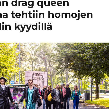
an drag queen
a tehtiin homojen
lin kyydillä