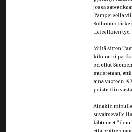
jossa sateenkaa
Tampereella viim
Soilumon tärkei
tieteellinen työ.
Miltä sitten T
kilometri patik
on ollut Suomen
muistetaan, että
aina vuoteen 19
poistettiin vast
Ainakin minulle
suvaitsevalle i
lähteneet ”ihan 
että brittien p