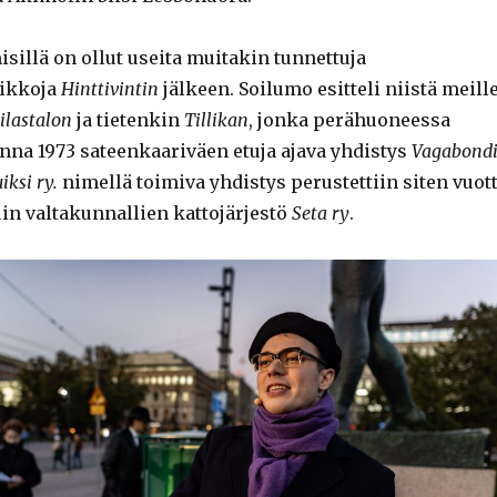
sillä on ollut useita muitakin tunnettuja
ikkoja
Hinttivintin
jälkeen. Soilumo esitteli niistä meill
ilastalon
ja tietenkin
Tillikan
, jonka perähuoneessa
onna 1973 sateenkaariväen etuja ajava yhdistys
Vagabond
iksi ry.
nimellä toimiva yhdistys perustettiin siten vuot
n valtakunnallien kattojärjestö
Seta ry
.