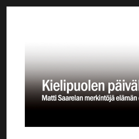
Kielipuolen päiväkirja
Teatteriblogi