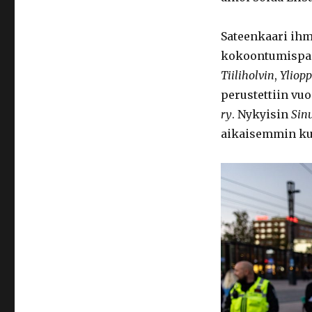
Sateenkaari ihmi
kokoontumispa
Tiiliholvin
,
Yliopp
perustettiin vu
ry
. Nykyisin
Sinu
aikaisemmin kui