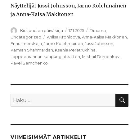
Näyttelijät Jussi Johnsson, Jarno Kolehmainen
ja Anna-Kaisa Makkonen
Kirjoittaja
Julkaistu
Kategoriat
Kielipuolen päiväkirja
17.1.2025
Draama
,
Avainsanat
Uncategorized
Aniisa Kronidova
,
Anna-Kaisa Makkonen
,
Ennusmerkkejä
,
Jarno Kolehmainen
,
Jussi Johnsson
,
Kamran Shahmardan
,
Ksenia Peretrukhina
,
Lappeenrannan kaupunginteatteri
,
Mikhail Durnenkov
,
Pavel Semchenko
HA
Etsi:
VIIMEISIMMÄT ARTIKKELIT