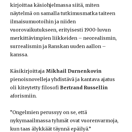
kirjoittaa käsiohjelmassa siitä, miten
näytelmä on samalla tutkimusmatka taiteen
ilmaisumuotoihin ja niiden
vuorovaikutukseen, erityisesti 1900-luvun
merkittävimpien liikkeiden – neorealismin,
surrealismin ja Ranskan uuden aallon –
kanssa.
Käsikirjoittaja
Mikhail Durnenkovin
pienoisnovelleja yhdistävä ja kantava ajatus
oli kiteytetty filosofi
Bertrand Russellin
aforismiin.
”Ongelmien perussyy on se, että
nykymaailmassa tyhmät ovat vuorenvarmoja,
kun taas älykkäät täynnä epäilyä.”