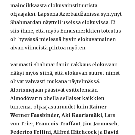
maineikkaasta elokuvainstituutista
ohjaajaksi. Lapsena Azerbaidžanissa syntynyt
Shahmardan näytteli useissa elokuvissa. Ei
siis ihme, että myös Ennusmerkkien toteutus
oli hyvässä mielessä hyvin elokuvamainen
aivan viimeistä piirtoa myöten.
Varmasti Shahmardanin rakkaus elokuvaan
näkyi myös siinä, että elokuvan suuret nimet
olivat vahvasti mukana näytelmässä.
Aforismejaan pääsivät esittelemään
Almodóvarin ohella sellaiset kaikkien
tuntemat ohjaajasuuruudet kuin
Rainer
Werner Fassbinder
,
Aki Kaurismäki
, Lars
von Trier,
Francois Truffaut
,
Jim Jarmusch
,
Federico Fellini
,
Alfred Hitchcock
ja
David