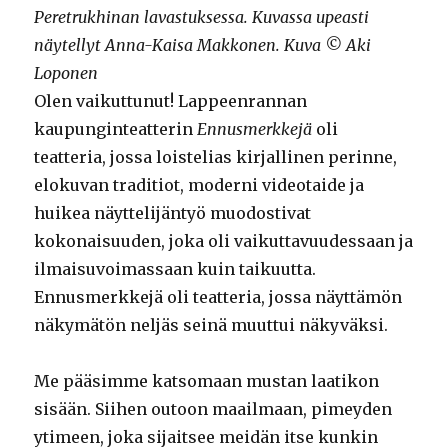
Peretrukhinan lavastuksessa. Kuvassa upeasti
näytellyt Anna-Kaisa Makkonen. Kuva © Aki
Loponen
Olen vaikuttunut! Lappeenrannan
kaupunginteatterin
Ennusmerkkejä
oli
teatteria, jossa loistelias kirjallinen perinne,
elokuvan traditiot, moderni videotaide ja
huikea näyttelijäntyö muodostivat
kokonaisuuden, joka oli vaikuttavuudessaan ja
ilmaisuvoimassaan kuin taikuutta.
Ennusmerkkejä oli teatteria, jossa näyttämön
näkymätön neljäs seinä muuttui näkyväksi.
Me pääsimme katsomaan mustan laatikon
sisään. Siihen outoon maailmaan, pimeyden
ytimeen, joka sijaitsee meidän itse kunkin