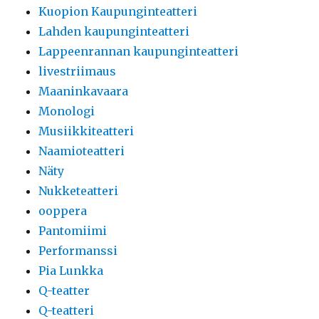
Kuopion Kaupunginteatteri
Lahden kaupunginteatteri
Lappeenrannan kaupunginteatteri
livestriimaus
Maaninkavaara
Monologi
Musiikkiteatteri
Naamioteatteri
Näty
Nukketeatteri
ooppera
Pantomiimi
Performanssi
Pia Lunkka
Q-teatter
Q-teatteri