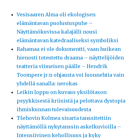
Vesisaaren Alma oli ekologisen
elämäntavan puolustuspuhe –
Näyttämökuvissa kalajälli nousi
elämäntavan katedraaliseksi symboliksi
Rahamaa ei ole dokumentti, vaan huikean
hienosti toteutettu draama – näyttelijöiden
teatteria viimeisen päälle – Hendrik
Toompere jr:n ohjausta voi luonnehtia vain
yhdellä sanalla: nerokas
Leikin loppu on kuvaus yksilötason
psyykkisestä kriisistä ja pelottava dystopia
ihmiskunnan tulevaisuudesta
Tšehovin Kolmea sisarta tanssitettiin
näyttämöllä nykytanssin askelkuvioilla –
Intensiivinen kehollisuus ja kyky