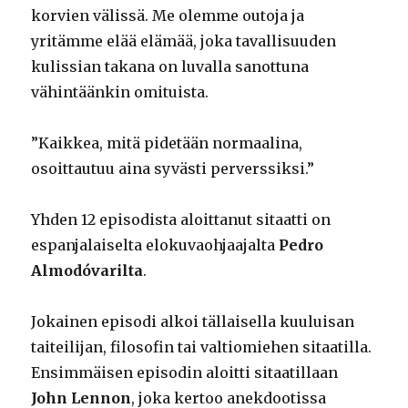
korvien välissä. Me olemme outoja ja
yritämme elää elämää, joka tavallisuuden
kulissian takana on luvalla sanottuna
vähintäänkin omituista.
”Kaikkea, mitä pidetään normaalina,
osoittautuu aina syvästi perverssiksi.”
Yhden 12 episodista aloittanut sitaatti on
espanjalaiselta elokuvaohjaajalta
Pedro
Almodóvarilta
.
Jokainen episodi alkoi tällaisella kuuluisan
taiteilijan, filosofin tai valtiomiehen sitaatilla.
Ensimmäisen episodin aloitti sitaatillaan
John Lennon
, joka kertoo anekdootissa