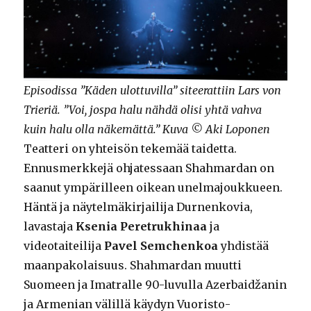
Episodissa ”Käden ulottuvilla” siteerattiin Lars von
Trieriä. ”Voi, jospa halu nähdä olisi yhtä vahva
kuin halu olla näkemättä.” Kuva © Aki Loponen
Teatteri on yhteisön tekemää taidetta.
Ennusmerkkejä ohjatessaan Shahmardan on
saanut ympärilleen oikean unelmajoukkueen.
Häntä ja näytelmäkirjailija Durnenkovia,
lavastaja
Ksenia Peretrukhinaa
ja
videotaiteilija
Pavel Semchenkoa
yhdistää
maanpakolaisuus. Shahmardan muutti
Suomeen ja Imatralle 90-luvulla Azerbaidžanin
ja Armenian välillä käydyn Vuoristo-