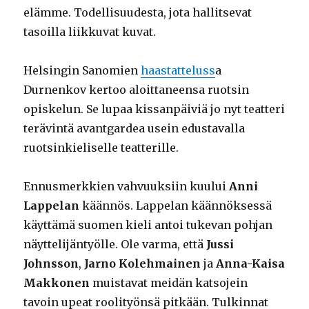
elämme. Todellisuudesta, jota hallitsevat
tasoilla liikkuvat kuvat.
Helsingin Sanomien
haastatteluss
a
Durnenkov kertoo aloittaneensa ruotsin
opiskelun. Se lupaa kissanpäiviä jo nyt teatteri
terävintä avantgardea usein edustavalla
ruotsinkieliselle teatterille.
Ennusmerkkien vahvuuksiin kuului
Anni
Lappelan
käännös. Lappelan käännöksessä
käyttämä suomen kieli antoi tukevan pohjan
näyttelijäntyölle. Ole varma, että
Jussi
Johnsson
,
Jarno Kolehmainen
ja
Anna-Kaisa
Makkonen
muistavat meidän katsojein
tavoin upeat roolityönsä pitkään. Tulkinnat