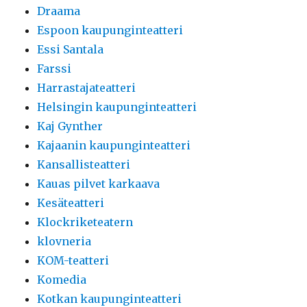
Draama
Espoon kaupunginteatteri
Essi Santala
Farssi
Harrastajateatteri
Helsingin kaupunginteatteri
Kaj Gynther
Kajaanin kaupunginteatteri
Kansallisteatteri
Kauas pilvet karkaava
Kesäteatteri
Klockriketeatern
klovneria
KOM-teatteri
Komedia
Kotkan kaupunginteatteri