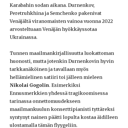
Karabahin sodan aikana. Durnenkov,
Peretruhkhina ja Semchenko pakenivat
Venäjältä viranomaisten vainoa vuonna 2022
arvosteltuaan Venäjän hyökkäyssotaa
Ukrainassa.
Tunnen maailmankirjallisuutta luokattoman
huonosti, mutta jotenkin Durnenkovin hyvin
tarkkanäköinen ja tavallaan myös
hellämielinen satiiri toi jälleen mieleen
Nikolai Gogolin
. Esimerkiksi
Ennusmerkkien yhdessä tragikoomisessa
tarinassa onnettomuudekseen
maailmankuulun konserttipianisti tyttäreksi
syntynyt nainen päätti lopulta kostaa äidilleen
ulostamalla tämän flyygeliin.