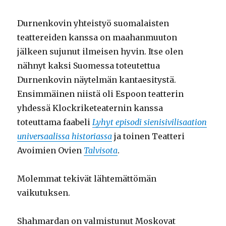
Durnenkovin yhteistyö suomalaisten
teattereiden kanssa on maahanmuuton
jälkeen sujunut ilmeisen hyvin. Itse olen
nähnyt kaksi Suomessa toteutettua
Durnenkovin näytelmän kantaesitystä.
Ensimmäinen niistä oli Espoon teatterin
yhdessä Klockriketeaternin kanssa
toteuttama faabeli
Lyhyt episodi sienisivilisaation
universaalissa historiassa
ja toinen Teatteri
Avoimien Ovien
Talvisota
.
Molemmat tekivät lähtemättömän
vaikutuksen.
Shahmardan on valmistunut Moskovat