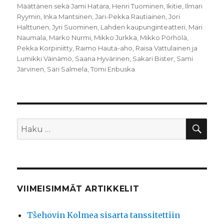
Määttänen sekä Jami Hatara
,
Henri Tuominen
,
Ikitie
,
Ilmari
Ryymin
,
Inka Mantsinen
,
Jari-Pekka Rautiainen
,
Jori
Halttunen
,
Jyri Suominen
,
Lahden kaupunginteatteri
,
Mari
Naumala
,
Marko Nurmi
,
Mikko Jurkka
,
Mikko Pörhölä
,
Pekka Korpiniitty
,
Raimo Hauta-aho
,
Raisa Vattulainen ja
Lumikki Väinämö
,
Saana Hyvärinen
,
Sakari Bister
,
Sami
Järvinen
,
Sari Salmela
,
Tomi Enbuska
HA
Etsi:
VIIMEISIMMÄT ARTIKKELIT
Tšehovin Kolmea sisarta tanssitettiin