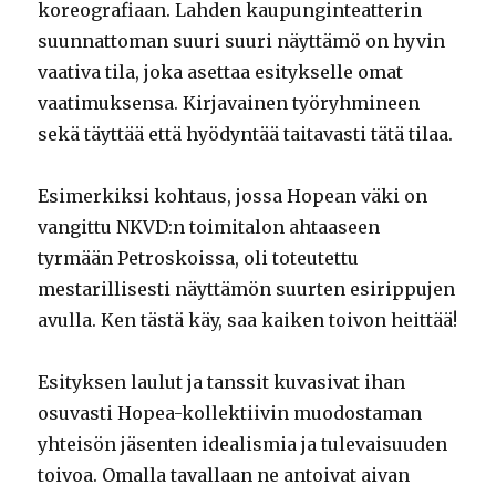
koreografiaan. Lahden kaupunginteatterin
suunnattoman suuri suuri näyttämö on hyvin
vaativa tila, joka asettaa esitykselle omat
vaatimuksensa. Kirjavainen työryhmineen
sekä täyttää että hyödyntää taitavasti tätä tilaa.
Esimerkiksi kohtaus, jossa Hopean väki on
vangittu NKVD:n toimitalon ahtaaseen
tyrmään Petroskoissa, oli toteutettu
mestarillisesti näyttämön suurten esirippujen
avulla. Ken tästä käy, saa kaiken toivon heittää!
Esityksen laulut ja tanssit kuvasivat ihan
osuvasti Hopea-kollektiivin muodostaman
yhteisön jäsenten idealismia ja tulevaisuuden
toivoa. Omalla tavallaan ne antoivat aivan