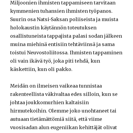
Miljoonien ihmisten tappamiseen tarvitaan
kymmenien tuhansien ihmisten työpanos.
Suurin osa Natsi-Saksan poliiseista ja muista
holokaustin käytännön toteutuksen
osallistuneista tappajista palasi sodan jälkeen
muina miehinä entisiin tehtäviinsä ja sama
toistui Neuvostoliitossa. Ihmisten tappaminen
oli vain ikävä työ, joka piti tehdä, kun
käskettiin, kun oli pakko.
Meidän on ilmeisen vaikeaa tunnistaa
rakenteellista väkivaltaa edes silloin, kun se
johtaa joukkomurhien kaltaisiin
hirmutekoihin. Olemme joko unohtaneet tai
autuaan tietämättömiä siitä, että viime
vuosisadan alun eugeniikan kehittäjät olivat