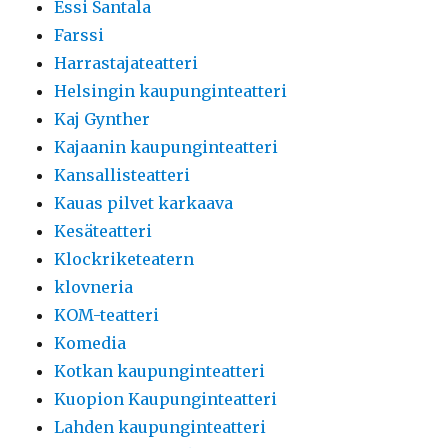
Essi Santala
Farssi
Harrastajateatteri
Helsingin kaupunginteatteri
Kaj Gynther
Kajaanin kaupunginteatteri
Kansallisteatteri
Kauas pilvet karkaava
Kesäteatteri
Klockriketeatern
klovneria
KOM-teatteri
Komedia
Kotkan kaupunginteatteri
Kuopion Kaupunginteatteri
Lahden kaupunginteatteri