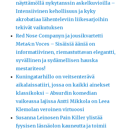
näyttämöllä nykytanssin askelkuvioilla –
Intensiivinen kehollisuus ja kyky
akrobatiaa lähenteleviin liikesarjoihin
tekivät vaikutuksen
Red Nose Companyn ja jousikvartetti
Meta4:n Voces – Sisäisiä ääniä on
informatiivinen, riemastuttavan elegantti,
syvällinen ja sydämellisen hauska
mestariteos!
Kuningatarhillo on veitsenterävä
aikalaissatiiri, jossa on kaikki ainekset
klassikoksi – Absurdin komedian
vaikeassa lajissa Antti Mikkola on Leea
Klemolan veroinen virtuoosi
Susanna Leinosen Pain Killer ylistää
fyysisen läsnäolon kauneutta ja toimii