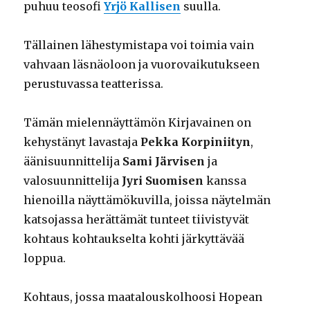
puhuu teosofi
Yrjö Kallisen
suulla.
Tällainen lähestymistapa voi toimia vain
vahvaan läsnäoloon ja vuorovaikutukseen
perustuvassa teatterissa.
Tämän mielennäyttämön Kirjavainen on
kehystänyt lavastaja
Pekka Korpiniityn
,
äänisuunnittelija
Sami Järvisen
ja
valosuunnittelija
Jyri Suomisen
kanssa
hienoilla näyttämökuvilla, joissa näytelmän
katsojassa herättämät tunteet tiivistyvät
kohtaus kohtaukselta kohti järkyttävää
loppua.
Kohtaus, jossa maatalouskolhoosi Hopean