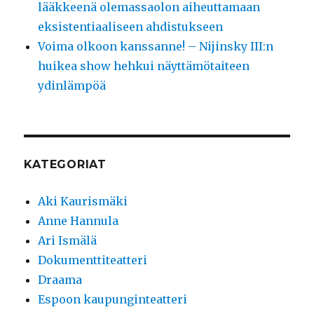
lääkkeenä olemassaolon aiheuttamaan
eksistentiaaliseen ahdistukseen
Voima olkoon kanssanne! – Nijinsky III:n
huikea show hehkui näyttämötaiteen
ydinlämpöä
KATEGORIAT
Aki Kaurismäki
Anne Hannula
Ari Ismälä
Dokumenttiteatteri
Draama
Espoon kaupunginteatteri