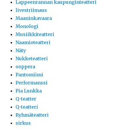
Lappeenrannan kaupunginteatteri
livestriimaus
Maaninkavaara
Monologi
Musiikkiteatteri
Naamioteatteri
Näty
Nukketeatteri
ooppera
Pantomiimi
Performanssi
Pia Lunkka
Q-teatter
Q-teatteri
Ryhmäteatteri
sirkus