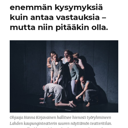
enemmän kysymyksiä
kuin antaa vastauksia –
mutta niin pitääkin olla.
Ohjaaja Hanna Kirjavainen hallitsee hienosti työryhmineen
Lahden kaupunginteatterin suuren näyttämön teatteritilan.