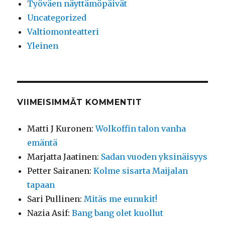
Työväen näyttämöpäivät
Uncategorized
Valtiomonteatteri
Yleinen
VIIMEISIMMÄT KOMMENTIT
Matti J Kuronen
:
Wolkoffin talon vanha
emäntä
Marjatta Jaatinen
:
Sadan vuoden yksinäisyys
Petter Sairanen
:
Kolme sisarta Maijalan
tapaan
Sari Pullinen
:
Mitäs me eunukit!
Nazia Asif
:
Bang bang olet kuollut