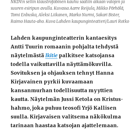
NKDV:n sellin klaustrofobinen kauhu saatiin aikaan valojen ja
suuren esiripun avulla. Kuvassa Aarre Reijula, Mikko Pörhölä,
Tomi Enbuska, Aleksi Liikanen, Marko Nurmi, Sakari Bister,
Raimo Hauta-aho. Kuva Lahden kaupunginteatteri/Lauri Rotko
Lahden kaupunginteatterin kantaesitys
Antti Tuurin romaanin pohjalta tehdystä
näytelmästä
Ikitie
palkitsee katsojansa
todella vaikuttavilla näyttämökuvilla.
Sovituksen ja ohjauksen tehnyt Hanna
Kirjavainen pyrkii kuvaamaan
kansanmurhan todellisuutta myyttien
kautta. Näytelmän Jussi Ketola on Kristus-
hahmo, joka puhuu teosofi Yrjö Kallisen
suulla. Kirjavaisen valitsema näkökulma
tarinaan haastaa katsojan ajattelemaan.