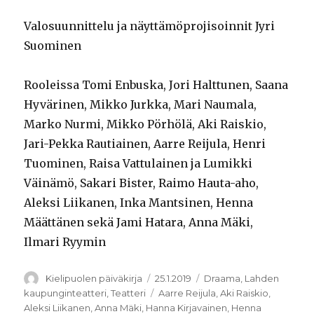
Valosuunnittelu ja näyttämöprojisoinnit Jyri
Suominen
Rooleissa Tomi Enbuska, Jori Halttunen, Saana
Hyvärinen, Mikko Jurkka, Mari Naumala,
Marko Nurmi, Mikko Pörhölä, Aki Raiskio,
Jari-Pekka Rautiainen, Aarre Reijula, Henri
Tuominen, Raisa Vattulainen ja Lumikki
Väinämö, Sakari Bister, Raimo Hauta-aho,
Aleksi Liikanen, Inka Mantsinen, Henna
Määttänen sekä Jami Hatara, Anna Mäki,
Ilmari Ryymin
Kirjoittaja
Julkaistu
Kategoriat
Kielipuolen päiväkirja
25.1.2019
Draama
,
Lahden
Avainsanat
kaupunginteatteri
,
Teatteri
Aarre Reijula
,
Aki Raiskio
,
Aleksi Liikanen
,
Anna Mäki
,
Hanna Kirjavainen
,
Henna