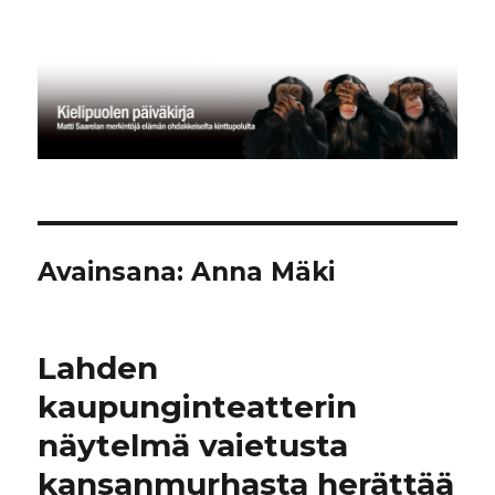
Kielipuolen päiväkirja
Avainsana:
Anna Mäki
Lahden
kaupunginteatterin
näytelmä vaietusta
kansanmurhasta herättää