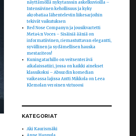
näyttämöllä nykytanssin askelkuvioilla –
Intensiivinen kehollisuus ja kyky
akrobatiaa lähenteleviin liikesarjoihin
tekivät vaikutuksen
Red Nose Companyn ja jousikvartetti
Meta4:n Voces – Sisäisiä ääniä on
informatiivinen, riemastuttavan elegantti,
syvällinen ja sydämellisen hauska
mestariteos!
Kuningatarhillo on veitsenterävä
aikalaissatiiri, jossa on kaikki ainekset
klassikoksi – Absurdin komedian
vaikeassa lajissa Antti Mikkola on Leea
Klemolan veroinen virtuoosi
KATEGORIAT
Aki Kaurismäki
Anne Hannula