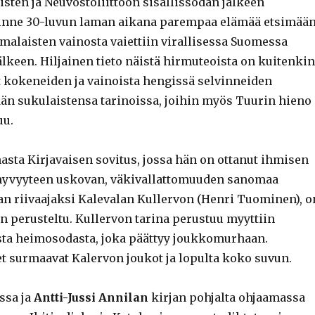
sten ja Neuvostoliittoon sisällissodan jälkeen
sinne 30-luvun laman aikana parempaa elämää etsimää
malaisten vainosta vaiettiin virallisessa Suomessa
lkeen. Hiljainen tieto näistä hirmuteoista on kuitenkin
t kokeneiden ja vainoista hengissä selvinneiden
dän sukulaistensa tarinoissa, joihin myös Tuurin hieno
uu.
sta Kirjavaisen sovitus, jossa hän on ottanut ihmisen
yvyyteen uskovan, väkivallattomuuden sanomaa
lan riivaajaksi Kalevalan Kullervon (Henri Tuominen), o
n perusteltu. Kullervon tarina perustuu myyttiin
esta heimosodasta, joka päättyy joukkomurhaan.
surmaavat Kalervon joukot ja lopulta koko suvun.
ssa ja
Antti-Jussi Annilan
kirjan pohjalta ohjaamassa