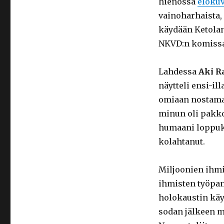
hienossa
eloku
vainoharhaista, 
käydään Ketolan 
NKVD:n komissaa
Lahdessa
Aki R
näytteli ensi-il
omiaan nostamaa
minun oli pakko
humaani loppuko
kolahtanut.
Miljoonien ihm
ihmisten työpan
holokaustin käy
sodan jälkeen m