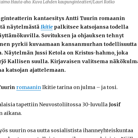
, Raimo Hauta-aho. Kuva Lahden kaupunginteatteri/Lauri Rotko
inteatterin kantaesitys Antti Tuurin romaanin
stä näytelmästä
Ikitie
palkitsee katsojansa todella
äyttämökuvilla. Sovituksen ja ohjauksen tehnyt
inen pyrkii kuvaamaan kansanmurhan todellisuutta
a. Näytelmän Jussi Ketola on Kristus-hahmo, joka
Yrjö Kallisen suulla. Kirjavaisen valitsema näkökulm
aa katsojan ajattelemaan.
Tuurin
romaanin
Ikitie tarina on julma – ja tosi.
aisia tapettiin Neuvostoliitossa 30-luvulla
Josif
n aikana.
ös suurin osa uutta sosialistista ihanneyhteiskuntaa