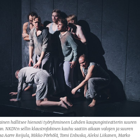
ainen hallitsee hienosti työryhmineen Lahden kaupunginteatterin suuren
an. NKDV:n sellin klaustrofobinen kauhu saatiin aikaan valojen ja suuren
ssa Aarre Reijula, Mikko Pörhölä, Tomi Enbuska, Aleksi Liikanen, Marko