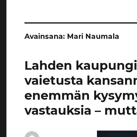
Avainsana:
Mari Naumala
Lahden kaupungi
vaietusta kansan
enemmän kysymyk
vastauksia – mutta