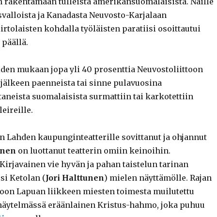
n rakentamaan tulleista amerikansuomalaisista. Näille
valloista ja Kanadasta Neuvosto-Karjalaan
rtolaisten kohdalla työläisten paratiisi osoittautui
 päällä.
iden mukaan jopa yli 40 prosenttia Neuvostoliittoon
jälkeen paenneista tai sinne pulavuosina
aneista suomalaisista surmattiin tai karkotettiin
eireille.
 Lahden kaupunginteatterille sovittanut ja ohjannut
inen
on luottanut teatterin omiin keinoihin.
Kirjavainen vie hyvän ja pahan taistelun tarinan
si Ketolan (
Jori Halttunen
) mielen näyttämölle. Rajan
ttoon Lapuan liikkeen miesten toimesta muilutettu
 näytelmässä eräänlainen Kristus-hahmo, joka puhuu