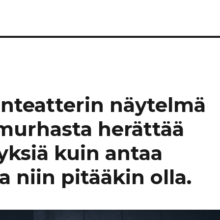
nteatterin näytelmä
murhasta herättää
siä kuin antaa
 niin pitääkin olla.