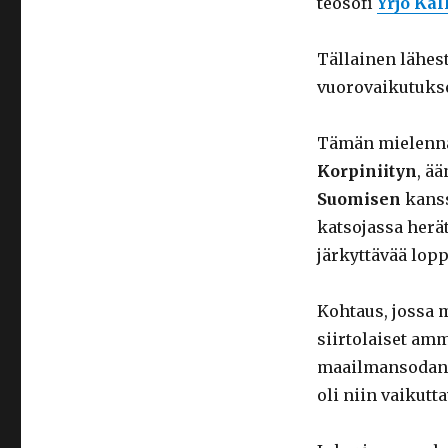
teosofi
Yrjö Kal
Tällainen lähes
vuorovaikutukse
Tämän mielennä
Korpiniityn
, ä
Suomisen
kanss
katsojassa herät
järkyttävää lopp
Kohtaus, jossa 
siirtolaiset am
maailmansodan j
oli niin vaikutt