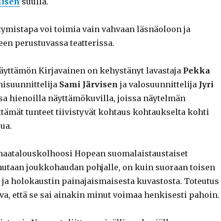
lisen
suulla.
tymistapa voi toimia vain vahvaan läsnäoloon ja
en perustuvassa teatterissa.
yttämön Kirjavainen on kehystänyt lavastaja
Pekka
änisuunnittelija
Sami Järvisen
ja valosuunnittelija
Jyri
a hienoilla näyttämökuvilla, joissa näytelmän
tämät tunteet tiivistyvät kohtaus kohtaukselta kohti
ua.
maatalouskolhoosi Hopean suomalaistaustaiset
mutaan joukkohaudan pohjalle, on kuin suoraan toisen
a holokaustin painajaismaisesta kuvastosta. Toteutus
ava, että se sai ainakin minut voimaa henkisesti pahoin.