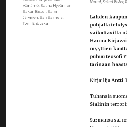
Nurmi, Sakari Bister
Väinämö
,
Saana Hyvärinen
,
Sakari Bister
,
Sami
Lahden kaupung
Järvinen
,
Sari Salmela
,
Tomi Enbuska
pohjalta tehdy
vaikuttavilla n
Hanna Kirjava
myyttien kautt
puhuu teosofi 
tarinaan haast
Kirjailija
Antti 
Tuhansia suomal
Stalinin
terrori
Surmansa sai my