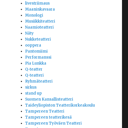
livestriimaus
Maaninkavaara
Monologi
Musiikkiteatteri
Naamioteatteri
Näty
Nukketeatteri
ooppera
Pantomiimi
Performanssi
Pia Lunkka
Q-teatter
Q-teatteri
Ryhmäteatteri
sirkus
stand up
Suomen Kansallisteatteri
Taideyliopiston Teatterikorkeakoulu
Tampereen Teatteri
Tampereen teatterikesä
Tampereen Työväen Teatteri