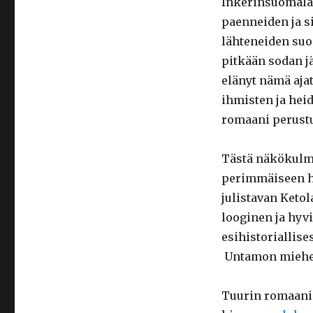
Inkerinsuomalai
paenneiden ja 
lähteneiden suo
pitkään sodan jä
elänyt nämä aja
ihmisten ja hei
romaani perust
Tästä näkökulma
perimmäiseen h
julistavan Keto
looginen ja hyvi
esihistoriallis
Untamon miehet 
Tuurin romaani