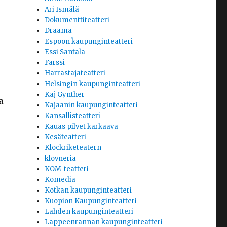
Ari Ismälä
Dokumenttiteatteri
Draama
Espoon kaupunginteatteri
Essi Santala
Farssi
Harrastajateatteri
Helsingin kaupunginteatteri
Kaj Gynther
a
Kajaanin kaupunginteatteri
Kansallisteatteri
Kauas pilvet karkaava
Kesäteatteri
Klockriketeatern
klovneria
KOM-teatteri
Komedia
Kotkan kaupunginteatteri
Kuopion Kaupunginteatteri
Lahden kaupunginteatteri
Lappeenrannan kaupunginteatteri