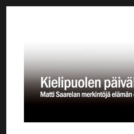
Kielipuolen päiväkirja
Teatteriblogi