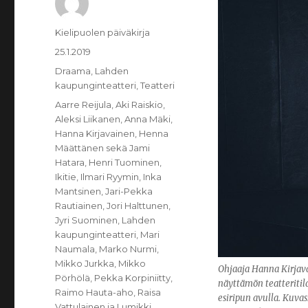
Kirjoittaja
Kielipuolen päiväkirja
Julkaistu
25.1.2019
Kategoriat
Draama
,
Lahden
kaupunginteatteri
,
Teatteri
Avainsanat
Aarre Reijula
,
Aki Raiskio
,
Aleksi Liikanen
,
Anna Mäki
,
Hanna Kirjavainen
,
Henna
Määttänen sekä Jami
Hatara
,
Henri Tuominen
,
Ikitie
,
Ilmari Ryymin
,
Inka
Mantsinen
,
Jari-Pekka
Rautiainen
,
Jori Halttunen
,
Jyri Suominen
,
Lahden
kaupunginteatteri
,
Mari
Naumala
,
Marko Nurmi
,
Mikko Jurkka
,
Mikko
Ohjaaja Hanna Kirjav
Pörhölä
,
Pekka Korpiniitty
,
näyttämön teatteritil
Raimo Hauta-aho
,
Raisa
esiripun avulla. Kuva
Vattulainen ja Lumikki