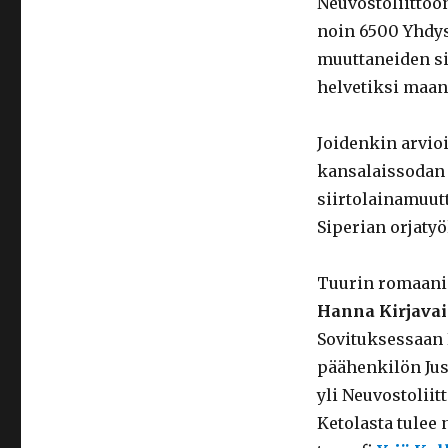
Neuvostoliittoo
noin 6500 Yhdys
muuttaneiden sii
helvetiksi maan
Joidenkin arvio
kansalaissodan 
siirtolainamuutt
Siperian orjatyöl
Tuurin romaanin
Hanna Kirjava
Sovituksessaan 
päähenkilön Jus
yli Neuvostolii
Ketolasta tulee