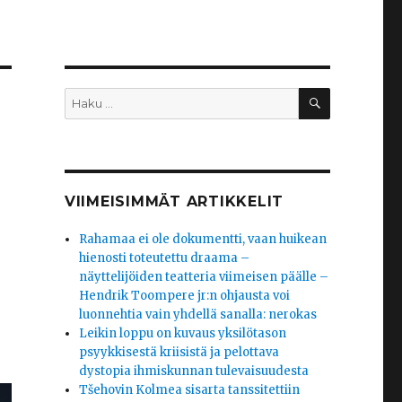
HAKU
Etsi:
VIIMEISIMMÄT ARTIKKELIT
Rahamaa ei ole dokumentti, vaan huikean
hienosti toteutettu draama –
näyttelijöiden teatteria viimeisen päälle –
Hendrik Toompere jr:n ohjausta voi
luonnehtia vain yhdellä sanalla: nerokas
Leikin loppu on kuvaus yksilötason
psyykkisestä kriisistä ja pelottava
dystopia ihmiskunnan tulevaisuudesta
Tšehovin Kolmea sisarta tanssitettiin