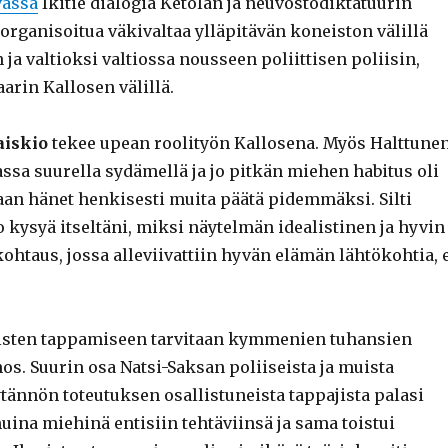
vassa
Ikitie dialogia Ketolan ja neuvostodiktatuurin
organisoitua väkivaltaa ylläpitävän koneiston välillä
ja valtioksi valtiossa nousseen poliittisen poliisin,
rin Kallosen välillä.
aiskio
tekee upean roolityön Kallosena. Myös Halttune
lassa suurella sydämellä ja jo pitkän miehen habitus oli
n hänet henkisesti muita päätä pidemmäksi. Silti
 kysyä itseltäni, miksi näytelmän idealistinen ja hyvin
htaus, jossa alleviivattiin hyvän elämän lähtökohtia, 
isten tappamiseen tarvitaan kymmenien tuhansien
os. Suurin osa Natsi-Saksan poliiseista ja muista
tännön toteutuksen osallistuneista tappajista palasi
uina miehinä entisiin tehtäviinsä ja sama toistui