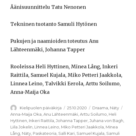
Äänisuunnittelu Tatu Nenonen
Tekninen tuotanto Samuli Hytönen
Pukujen ja naamioiden toteutus Anu
Lähteenmäki, Johanna Tapper
Rooleissa Heli Hyttinen, Minea Lång, Inkeri
Raittila, Samuel Kujala, Miko Petteri Jaakkola,
Linnea Leino, Talvikki Eerola, Arttu Soilumo,
Anna-Maija Oka
Kirjoittaja
Julkaistu
Kategoriat
Avain
Kielipuolen päiväkirja
25.10.2020
Draama
,
Näty
Anna-Maija Oka
,
Anu Lähteenmäki
,
Arttu Soilumo
,
Heli
Hyttinen
,
Inkeri Raittila
,
Johanna Tapper
,
Juhana von Bagh
,
Liila Jokelin
,
Linnea Leino
,
Miko Petteri Jaakkola
,
Minea
Lång
,
Näty
,
Paskateoria
,
Salli Kari
,
Samuel Kujala
,
Samuli