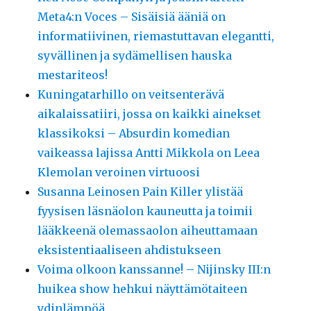
Meta4:n Voces – Sisäisiä ääniä on
informatiivinen, riemastuttavan elegantti,
syvällinen ja sydämellisen hauska
mestariteos!
Kuningatarhillo on veitsenterävä
aikalaissatiiri, jossa on kaikki ainekset
klassikoksi – Absurdin komedian
vaikeassa lajissa Antti Mikkola on Leea
Klemolan veroinen virtuoosi
Susanna Leinosen Pain Killer ylistää
fyysisen läsnäolon kauneutta ja toimii
lääkkeenä olemassaolon aiheuttamaan
eksistentiaaliseen ahdistukseen
Voima olkoon kanssanne! – Nijinsky III:n
huikea show hehkui näyttämötaiteen
ydinlämpöä