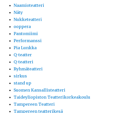
Naamioteatteri
Näty
Nukketeatteri
ooppera
Pantomiimi
Performanssi
Pia Lunkka
Q-teatter
Q-teatteri
Ryhmäteatteri
sirkus
stand up
Suomen Kansallisteatteri
Taideyliopiston Teatterikorkeakoulu
Tampereen Teatteri
Tampereen teatterikesä