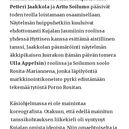
Petteri
Jaakkola
ja
Arttu Soilumo
pääsivät
toden teolla loistamaan osaamisellaan.
Näytelmän huippuhetkiin kuuluivat
ehdottomasti Kujalan Jasmiinin roolissa
yhdessä Hyttisen kanssa esittämä aistillinen
tanssi, Jaakkolan päsmäröinti näytelmän
äkkipikaisen Juurakon (tämän päivän tomera
Ulla Appelsin
) roolissa ja Soilumon soolo
Rosita-Mariannena, jonka läpilyöntiä
markkinointikoneisto pyrki edistämään
tekemää tytöstä Porno Rositan.
Käsiohjelmassa ei ole mainintaa
koreografista. Otaksun, että edellä mainitun
tanssikohtauksen liikekieli oli syntynyt
Kujalan omista ideoista. Niin omaehtoiselta ja