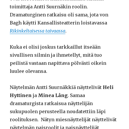
toimittaja Antti Suurnäkin roolin.
Dramaturginen ratkaisu oli sama, jota von
Bagh käytti Kansallisteatterin loistavassa
Rikinkeltaisessa taivaassa
.
Kuka ei olisi joskus tarkkaillut itseään
sivullisen silmin ja ihmetellyt, mitä tuo
peilistä vastaan napittava pölvästi oikein
luulee olevansa.
Näytelmän Antti Suurnäkkiä näyttelivät
Heli
Hyttinen
ja
Minea Lång
. Samaa
dramaturgista ratkaisua näyttelijän
sukupuolen perusteella noudatettiin läpi
roolituksen. Nätyn miesnäyttelijät näyttelivät
näytelmän naisroolit ja naisnäyttelijät