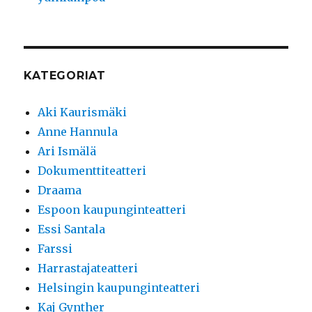
KATEGORIAT
Aki Kaurismäki
Anne Hannula
Ari Ismälä
Dokumenttiteatteri
Draama
Espoon kaupunginteatteri
Essi Santala
Farssi
Harrastajateatteri
Helsingin kaupunginteatteri
Kaj Gynther