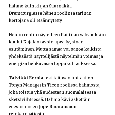
hahmo kuin kirjan Suurnäkki.
Dramaturgiassa hänen roolinsa tarinan
kertojana oli etäännytetty.
Heidin roolin näytelleen Raittilan vahvuuksiin
kuului Kujalan tavoin upea fyysinen
esittäminen. Mutta samaa voi sanoa kaikista
yhdeksästä näyttelijästä näytelmän voimaa ja
energiaa hehkuvassa loppukohtauksessa.
Talvikki Eerola
teki taitavan imitaation
Tonyn Managerin Ticon roolissa hahmosta,
joka toistuu yhä uudestaan suomalaisessa
sketsiviihteessä. Hahmo kävi äskettäin
edesmenneen
Jope Ruonansuun
reinkarnaatiosta.