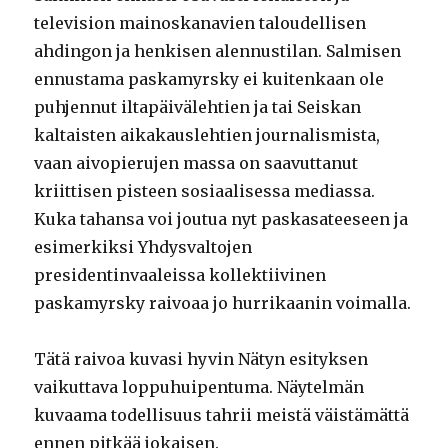
television mainoskanavien taloudellisen
ahdingon ja henkisen alennustilan. Salmisen
ennustama paskamyrsky ei kuitenkaan ole
puhjennut iltapäivälehtien ja tai Seiskan
kaltaisten aikakauslehtien journalismista,
vaan aivopierujen massa on saavuttanut
kriittisen pisteen sosiaalisessa mediassa.
Kuka tahansa voi joutua nyt paskasateeseen ja
esimerkiksi Yhdysvaltojen
presidentinvaaleissa kollektiivinen
paskamyrsky raivoaa jo hurrikaanin voimalla.
Tätä raivoa kuvasi hyvin Nätyn esityksen
vaikuttava loppuhuipentuma. Näytelmän
kuvaama todellisuus tahrii meistä väistämättä
ennen pitkää jokaisen.