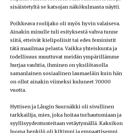
sisäistetyltä se katsojan näkökulmasta näytti.
Poikkeava roolijako oli myös hyvin valaiseva.
Ainakin minulle tuli esityksestä vahva tunne
siitä, etteivät kielipoliisit tai edes feministit
tätä maailmaa pelasta. Vaikka yhteiskunta ja
todellisuus muuttuvat meidän ympärillämme
hurjaa vauhtia, ihminen on yksilötasolla
samanlainen sosiaalinen laumaeläin kuin hän
on ollut ainakin viimeksi kuluneet 70000
vuotta.
Hyttisen ja Långin Suurnäkki oli sivullinen
tarkkailija, mies, joka hoitaa turhautumiaan ja
syyllisyydentunteitaan vetäytymällä. Kaksikon
luoma henkilö oli kiltimpi ja empaattisempi