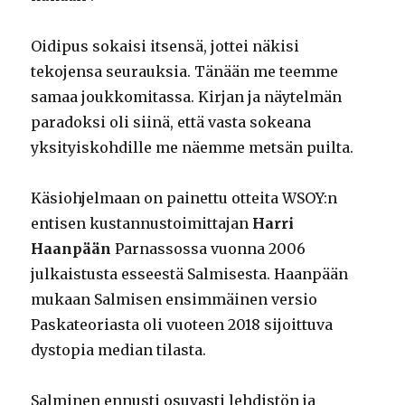
Oidipus sokaisi itsensä, jottei näkisi
tekojensa seurauksia. Tänään me teemme
samaa joukkomitassa. Kirjan ja näytelmän
paradoksi oli siinä, että vasta sokeana
yksityiskohdille me näemme metsän puilta.
Käsiohjelmaan on painettu otteita WSOY:n
entisen kustannustoimittajan
Harri
Haanpään
Parnassossa vuonna 2006
julkaistusta esseestä Salmisesta. Haanpään
mukaan Salmisen ensimmäinen versio
Paskateoriasta oli vuoteen 2018 sijoittuva
dystopia median tilasta.
Salminen ennusti osuvasti lehdistön ja