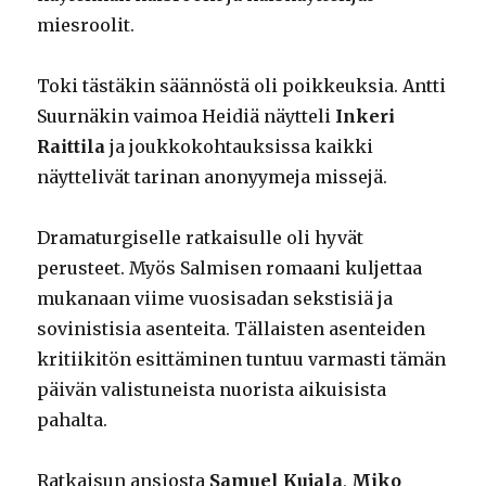
miesroolit.
Toki tästäkin säännöstä oli poikkeuksia. Antti
Suurnäkin vaimoa Heidiä näytteli
Inkeri
Raittila
ja joukkokohtauksissa kaikki
näyttelivät tarinan anonyymeja missejä.
Dramaturgiselle ratkaisulle oli hyvät
perusteet. Myös Salmisen romaani kuljettaa
mukanaan viime vuosisadan sekstisiä ja
sovinistisia asenteita. Tällaisten asenteiden
kritiikitön esittäminen tuntuu varmasti tämän
päivän valistuneista nuorista aikuisista
pahalta.
Ratkaisun ansiosta
Samuel Kujala
,
Miko