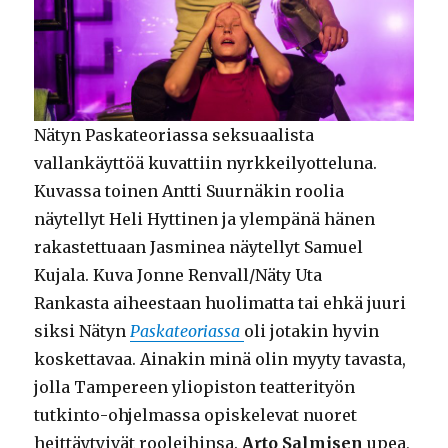
Nätyn Paskateoriassa seksuaalista
vallankäyttöä kuvattiin nyrkkeilyotteluna.
Kuvassa toinen Antti Suurnäkin roolia
näytellyt Heli Hyttinen ja ylempänä hänen
rakastettuaan Jasminea näytellyt Samuel
Kujala. Kuva Jonne Renvall/Näty Uta
Rankasta aiheestaan huolimatta tai ehkä juuri
siksi Nätyn
Paskateoriassa
oli jotakin hyvin
koskettavaa. Ainakin minä olin myyty tavasta,
jolla Tampereen yliopiston teatterityön
tutkinto-ohjelmassa opiskelevat nuoret
heittäytyivät rooleihinsa.
Arto Salmisen
upea,