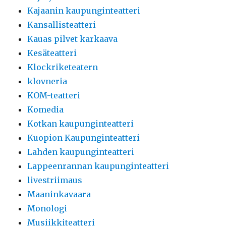
Kajaanin kaupunginteatteri
Kansallisteatteri
Kauas pilvet karkaava
Kesäteatteri
Klockriketeatern
klovneria
KOM-teatteri
Komedia
Kotkan kaupunginteatteri
Kuopion Kaupunginteatteri
Lahden kaupunginteatteri
Lappeenrannan kaupunginteatteri
livestriimaus
Maaninkavaara
Monologi
Musiikkiteatteri