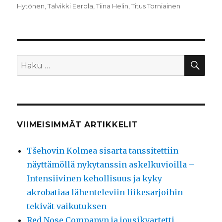
Hytönen
,
Talvikki Eerola
,
Tiina Helin
,
Titus Torniainen
HA
Etsi:
VIIMEISIMMÄT ARTIKKELIT
Tšehovin Kolmea sisarta tanssitettiin
näyttämöllä nykytanssin askelkuvioilla –
Intensiivinen kehollisuus ja kyky
akrobatiaa lähenteleviin liikesarjoihin
tekivät vaikutuksen
Red Nose Companyn ja jousikvartetti