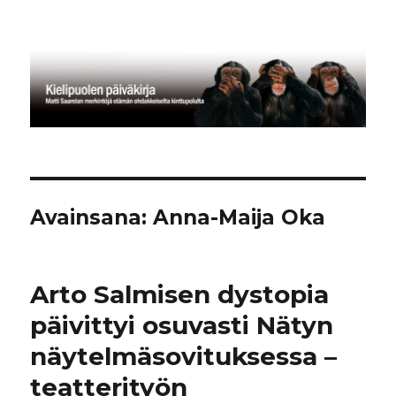
Kielipuolen päiväkirja
Avainsana:
Anna-Maija Oka
Arto Salmisen dystopia
päivittyi osuvasti Nätyn
näytelmäsovituksessa –
teatterityön