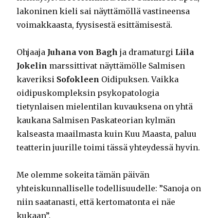
lakoninen kieli sai näyttämöllä vastineensa
voimakkaasta, fyysisestä esittämisestä.
Ohjaaja
Juhana von Bagh
ja dramaturgi
Liila
Jokelin
marssittivat näyttämölle Salmisen
kaveriksi
Sofokleen
Oidipuksen. Vaikka
oidipuskompleksin psykopatologia
tietynlaisen mielentilan kuvauksena on yhtä
kaukana Salmisen Paskateorian kylmän
kalseasta maailmasta kuin Kuu Maasta, paluu
teatterin juurille toimi tässä yhteydessä hyvin.
Me olemme sokeita tämän päivän
yhteiskunnalliselle todellisuudelle: ”Sanoja on
niin saatanasti, että kertomatonta ei näe
kukaan”.