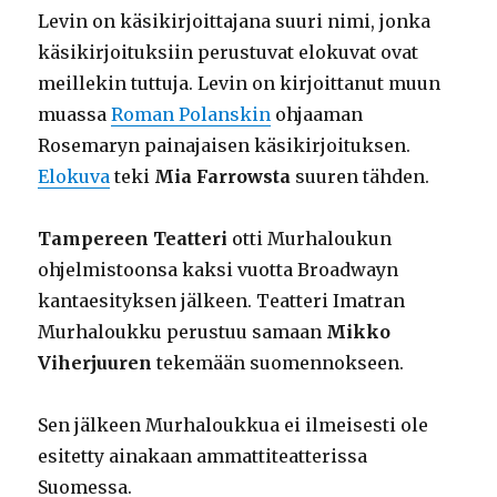
Levin on käsikirjoittajana suuri nimi, jonka
käsikirjoituksiin perustuvat elokuvat ovat
meillekin tuttuja. Levin on kirjoittanut muun
muassa
Roman Polanskin
ohjaaman
Rosemaryn painajaisen käsikirjoituksen.
Elokuva
teki
Mia Farrowsta
suuren tähden.
Tampereen Teatteri
otti Murhaloukun
ohjelmistoonsa kaksi vuotta Broadwayn
kantaesityksen jälkeen. Teatteri Imatran
Murhaloukku perustuu samaan
Mikko
Viherjuuren
tekemään suomennokseen.
Sen jälkeen Murhaloukkua ei ilmeisesti ole
esitetty ainakaan ammattiteatterissa
Suomessa.