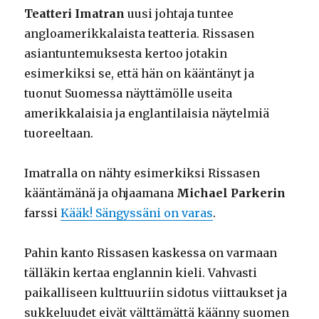
Teatteri Imatran
uusi johtaja tuntee
angloamerikkalaista teatteria. Rissasen
asiantuntemuksesta kertoo jotakin
esimerkiksi se, että hän on kääntänyt ja
tuonut Suomessa näyttämölle useita
amerikkalaisia ja englantilaisia näytelmiä
tuoreeltaan.
Imatralla on nähty esimerkiksi Rissasen
kääntämänä ja ohjaamana
Michael Parkerin
farssi
Kääk! Sängyssäni on varas
.
Pahin kanto Rissasen kaskessa on varmaan
tälläkin kertaa englannin kieli. Vahvasti
paikalliseen kulttuuriin sidotus viittaukset ja
sukkeluudet eivät välttämättä käänny suomen