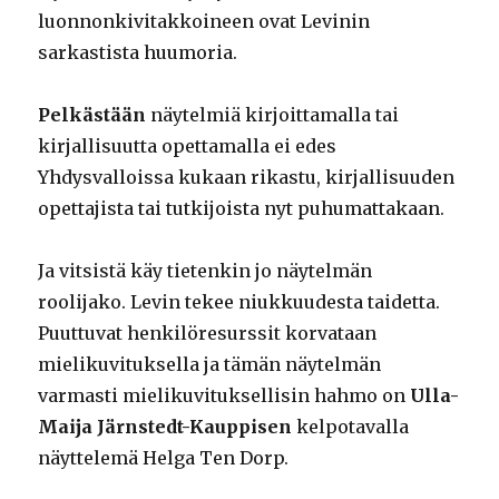
luonnonkivitakkoineen ovat Levinin
sarkastista huumoria.
Pelkästään
näytelmiä kirjoittamalla tai
kirjallisuutta opettamalla ei edes
Yhdysvalloissa kukaan rikastu, kirjallisuuden
opettajista tai tutkijoista nyt puhumattakaan.
Ja vitsistä käy tietenkin jo näytelmän
roolijako. Levin tekee niukkuudesta taidetta.
Puuttuvat henkilöresurssit korvataan
mielikuvituksella ja tämän näytelmän
varmasti mielikuvituksellisin hahmo on
Ulla-
Maija Järnstedt-Kauppisen
kelpotavalla
näyttelemä Helga Ten Dorp.