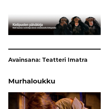
Kielipuolen päiväkirja
Avainsana:
Teatteri Imatra
Murhaloukku