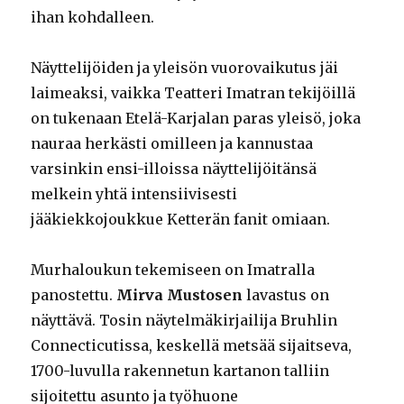
ihan kohdalleen.
Näyttelijöiden ja yleisön vuorovaikutus jäi
laimeaksi, vaikka Teatteri Imatran tekijöillä
on tukenaan Etelä-Karjalan paras yleisö, joka
nauraa herkästi omilleen ja kannustaa
varsinkin ensi-illoissa näyttelijöitänsä
melkein yhtä intensiivisesti
jääkiekkojoukkue Ketterän fanit omiaan.
Murhaloukun tekemiseen on Imatralla
panostettu.
Mirva Mustosen
lavastus on
näyttävä. Tosin näytelmäkirjailija Bruhlin
Connecticutissa, keskellä metsää sijaitseva,
1700-luvulla rakennetun kartanon talliin
sijoitettu asunto ja työhuone