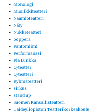
Monologi
Musiikkiteatteri
Naamioteatteri
Näty
Nukketeatteri
ooppera
Pantomiimi
Performanssi
Pia Lunkka
Q-teatter
Q-teatteri
Ryhmäteatteri
sirkus
stand up
Suomen Kansallisteatteri
Taideyliopiston Teatterikorkeakoulu