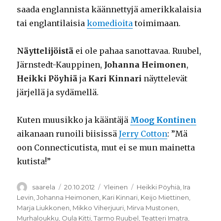
saada englannista käännettyjä amerikkalaisia
tai englantilaisia
komedioita
toimimaan.
Näyttelijöistä
ei ole pahaa sanottavaa. Ruubel,
Järnstedt-Kauppinen,
Johanna Heimonen
,
Heikki Pöyhiä
ja
Kari Kinnari
näyttelevät
järjellä ja sydämellä.
Kuten muusikko ja kääntäjä
Moog Kontinen
aikanaan runoili biisissä
Jerry Cotton
: ”Mä
oon Connecticutista, mut ei se mun mainetta
kutista!”
Kirjoittaja
Julkaistu
Kategoriat
Avainsanat
saarela
20.10.2012
Yleinen
Heikki Pöyhiä
,
Ira
Levin
,
Johanna Heimonen
,
Kari Kinnari
,
Keijo Miettinen
,
Marja Liukkonen
,
Mikko Viherjuuri
,
Mirva Mustonen
,
Murhaloukku
,
Oula Kitti
,
Tarmo Ruubel
,
Teatteri Imatra
,