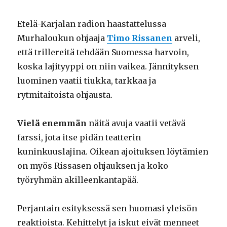
Etelä-Karjalan radion haastattelussa
Murhaloukun ohjaaja
Timo Rissanen
arveli,
että trillereitä tehdään Suomessa harvoin,
koska lajityyppi on niin vaikea. Jännityksen
luominen vaatii tiukka, tarkkaa ja
rytmitaitoista ohjausta.
Vielä enemmän
näitä avuja vaatii vetävä
farssi, jota itse pidän teatterin
kuninkuuslajina. Oikean ajoituksen löytämien
on myös Rissasen ohjauksen ja koko
työryhmän akilleenkantapää.
Perjantain esityksessä sen huomasi yleisön
reaktioista. Kehittelyt ja iskut eivät menneet