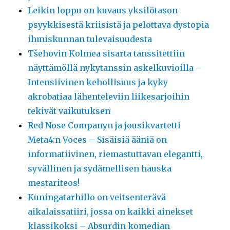
Leikin loppu on kuvaus yksilötason
psyykkisestä kriisistä ja pelottava dystopia
ihmiskunnan tulevaisuudesta
Tšehovin Kolmea sisarta tanssitettiin
näyttämöllä nykytanssin askelkuvioilla –
Intensiivinen kehollisuus ja kyky
akrobatiaa lähenteleviin liikesarjoihin
tekivät vaikutuksen
Red Nose Companyn ja jousikvartetti
Meta4:n Voces – Sisäisiä ääniä on
informatiivinen, riemastuttavan elegantti,
syvällinen ja sydämellisen hauska
mestariteos!
Kuningatarhillo on veitsenterävä
aikalaissatiiri, jossa on kaikki ainekset
klassikoksi – Absurdin komedian