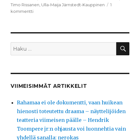
Timo Rissanen
,
Ulla-Maija Järnstedt-Kauppinen
1
artikkeliin
kommentti
Murhaloukku
HA
Etsi:
VIIMEISIMMÄT ARTIKKELIT
Rahamaa ei ole dokumentti, vaan huikean
hienosti toteutettu draama – näyttelijöiden
teatteria viimeisen päälle – Hendrik
Toompere jr:n ohjausta voi luonnehtia vain
yhdellä sanalla: nerokas