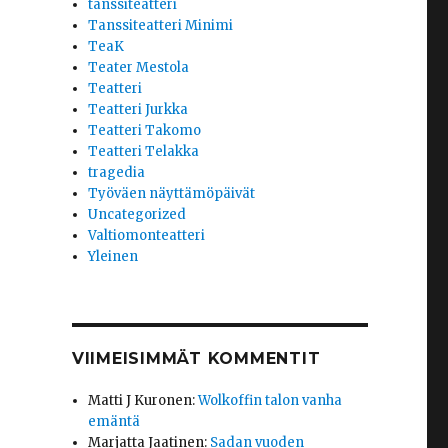
tanssiteatteri
Tanssiteatteri Minimi
TeaK
Teater Mestola
Teatteri
Teatteri Jurkka
Teatteri Takomo
Teatteri Telakka
tragedia
Työväen näyttämöpäivät
Uncategorized
Valtiomonteatteri
Yleinen
VIIMEISIMMÄT KOMMENTIT
Matti J Kuronen
:
Wolkoffin talon vanha
emäntä
Marjatta Jaatinen
:
Sadan vuoden