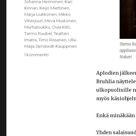
Johanna Heimonen
,
Kari
Kinnari
,
Keijo Miettinen
,
Marja Liukkonen
,
Mikko
Viherjuuri
,
Mirva Mustonen
,
Murhaloukku
,
Oula Kitti
,
Tarmo Ruubel
,
Teatteri
Imatra
,
Timo Rissanen
,
Ulla-
Tarmo Ru
Maija Järnstedt-Kauppinen
oppilaans
artikkeliin
1 kommentti
Nakari
Murhaloukku
Aplodien jälkeen
Bruhlia näyttel
ulkopuolisille 
myös käsiohjel
Enkä minäkään s
Yhden salaisuud