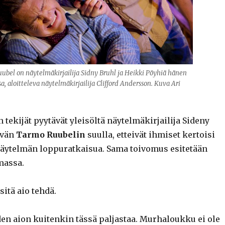
ubel on näytelmäkirjailija Sidny Bruhl ja Heikki Pöyhiä hänen
a, aloitteleva näytelmäkirjailija Clifford Andersson. Kuva Ari
 tekijät pyytävät yleisöltä näytelmäkirjailija Sideny
evän
Tarmo Ruubelin
suulla, etteivät ihmiset kertoisi
näytelmän loppuratkaisua. Sama toivomus esitetään
massa.
itä aio tehdä.
en aion kuitenkin tässä paljastaa. Murhaloukku ei ole