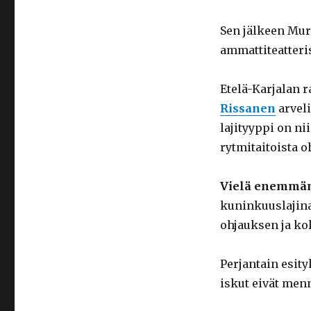
Sen jälkeen Mur
ammattiteatteri
Etelä-Karjalan 
Rissanen
arveli
lajityyppi on ni
rytmitaitoista o
Vielä enemmä
kuninkuuslajina
ohjauksen ja ko
Perjantain esity
iskut eivät men