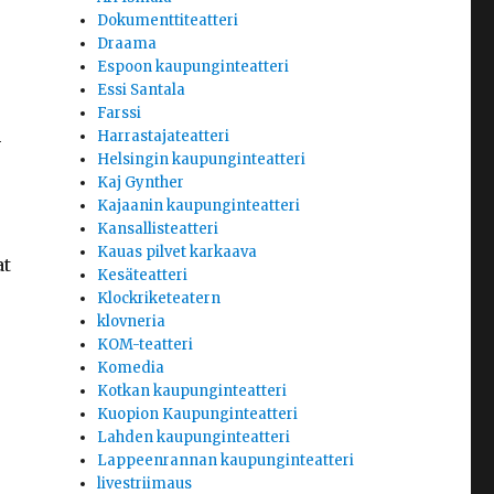
Dokumenttiteatteri
Draama
Espoon kaupunginteatteri
Essi Santala
Farssi
Harrastajateatteri
-
Helsingin kaupunginteatteri
Kaj Gynther
Kajaanin kaupunginteatteri
Kansallisteatteri
Kauas pilvet karkaava
at
Kesäteatteri
Klockriketeatern
klovneria
KOM-teatteri
Komedia
Kotkan kaupunginteatteri
Kuopion Kaupunginteatteri
Lahden kaupunginteatteri
Lappeenrannan kaupunginteatteri
livestriimaus