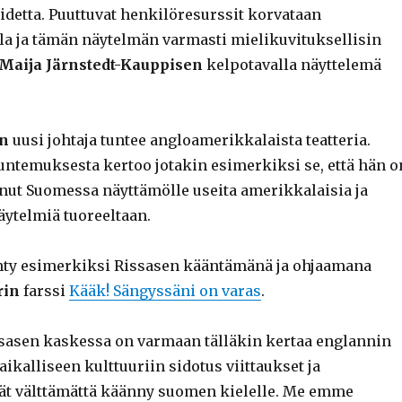
idetta. Puuttuvat henkilöresurssit korvataan
la ja tämän näytelmän varmasti mielikuvituksellisin
-Maija Järnstedt-Kauppisen
kelpotavalla näyttelemä
an
uusi johtaja tuntee angloamerikkalaista teatteria.
untemuksesta kertoo jotakin esimerkiksi se, että hän o
onut Suomessa näyttämölle useita amerikkalaisia ja
äytelmiä tuoreeltaan.
hty esimerkiksi Rissasen kääntämänä ja ohjaamana
rin
farssi
Kääk! Sängyssäni on varas
.
sasen kaskessa on varmaan tälläkin kertaa englannin
paikalliseen kulttuuriin sidotus viittaukset ja
ät välttämättä käänny suomen kielelle. Me emme