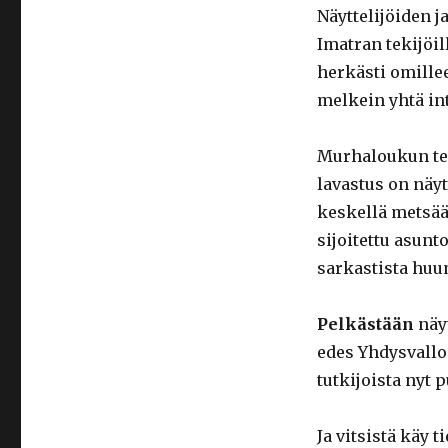
Näyttelijöiden j
Imatran tekijöil
herkästi omillee
melkein yhtä in
Murhaloukun te
lavastus on näyt
keskellä metsää 
sijoitettu asun
sarkastista huu
Pelkästään
näyt
edes Yhdysvalloi
tutkijoista nyt
Ja vitsistä käy 