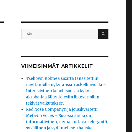
HAKU
Etsi:
VIIMEISIMMÄT ARTIKKELIT
Tšehovin Kolmea sisarta tanssitettiin
näyttämöllä nykytanssin askelkuvioilla –
Intensiivinen kehollisuus ja kyky
akrobatiaa lähenteleviin liikesarjoihin
tekivät vaikutuksen
Red Nose Companyn ja jousikvartetti
Meta4:n Voces – Sisäisiä ääniä on
informatiivinen, riemastuttavan elegantti,
syvällinen ja sydämellisen hauska