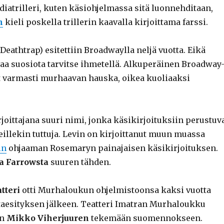
ediatrilleri, kuten käsiohjelmassa sitä luonnehditaan,
n
kieli poskella trillerin kaavalla kirjoittama farssi.
eathtrap) esitettiin Broadwaylla neljä vuotta. Eikä
vaa suosiota tarvitse ihmetellä. Alkuperäinen Broadway
ut varmasti murhaavan hauska, oikea kuoliaaksi
joittajana suuri nimi, jonka käsikirjoituksiin perustuv
eillekin tuttuja. Levin on kirjoittanut muun muassa
in
ohjaaman Rosemaryn painajaisen käsikirjoituksen.
a Farrowsta
suuren tähden.
tteri
otti Murhaloukun ohjelmistoonsa kaksi vuotta
aesityksen jälkeen. Teatteri Imatran Murhaloukku
an
Mikko Viherjuuren
tekemään suomennokseen.