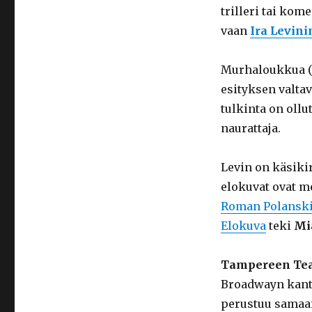
trilleri tai kom
vaan
Ira Levini
Murhaloukkua (D
esityksen valta
tulkinta on oll
naurattaja.
Levin on käsikir
elokuvat ovat m
Roman Polansk
Elokuva
teki
Mi
Tampereen Tea
Broadwayn kant
perustuu sama