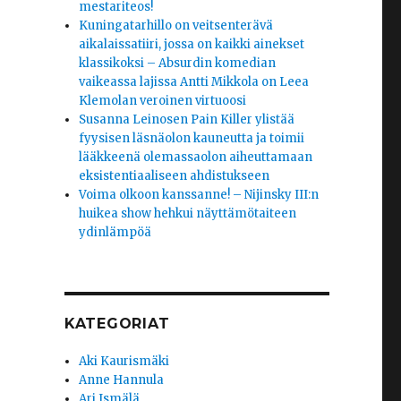
mestariteos!
Kuningatarhillo on veitsenterävä
aikalaissatiiri, jossa on kaikki ainekset
klassikoksi – Absurdin komedian
vaikeassa lajissa Antti Mikkola on Leea
Klemolan veroinen virtuoosi
Susanna Leinosen Pain Killer ylistää
fyysisen läsnäolon kauneutta ja toimii
lääkkeenä olemassaolon aiheuttamaan
eksistentiaaliseen ahdistukseen
Voima olkoon kanssanne! – Nijinsky III:n
huikea show hehkui näyttämötaiteen
ydinlämpöä
KATEGORIAT
Aki Kaurismäki
Anne Hannula
Ari Ismälä