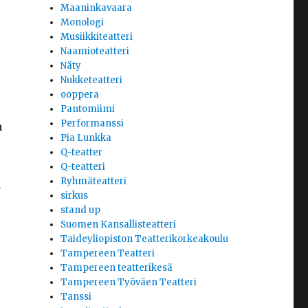
Maaninkavaara
Monologi
Musiikkiteatteri
Naamioteatteri
Näty
Nukketeatteri
ooppera
Pantomiimi
Performanssi
a
Pia Lunkka
Q-teatter
Q-teatteri
Ryhmäteatteri
n
sirkus
stand up
Suomen Kansallisteatteri
Taideyliopiston Teatterikorkeakoulu
Tampereen Teatteri
Tampereen teatterikesä
Tampereen Työväen Teatteri
Tanssi