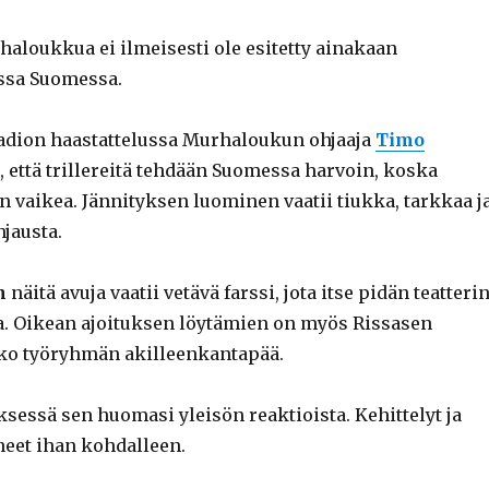
haloukkua ei ilmeisesti ole esitetty ainakaan
ssa Suomessa.
radion haastattelussa Murhaloukun ohjaaja
Timo
, että trillereitä tehdään Suomessa harvoin, koska
in vaikea. Jännityksen luominen vaatii tiukka, tarkkaa j
hjausta.
n
näitä avuja vaatii vetävä farssi, jota itse pidän teatteri
. Oikean ajoituksen löytämien on myös Rissasen
ko työryhmän akilleenkantapää.
ksessä sen huomasi yleisön reaktioista. Kehittelyt ja
neet ihan kohdalleen.