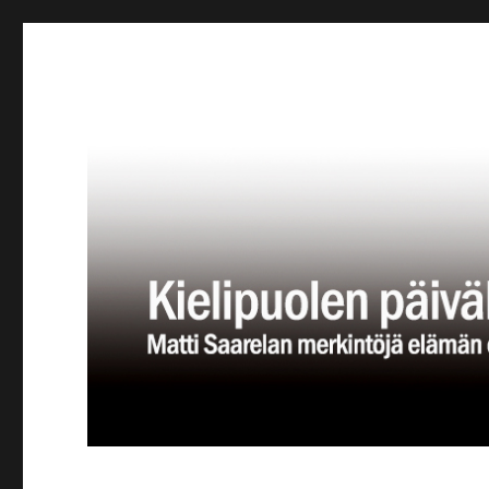
Kielipuolen päiväkirja
Teatteriblogi