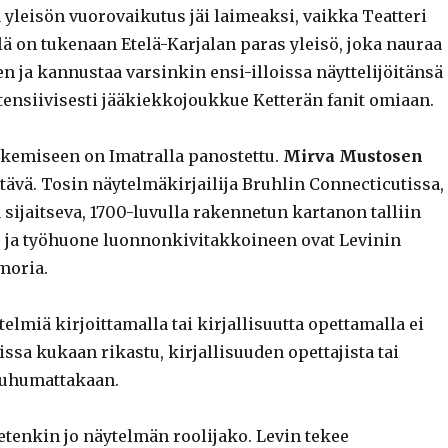
a yleisön vuorovaikutus jäi laimeaksi, vaikka Teatteri
lä on tukenaan Etelä-Karjalan paras yleisö, joka nauraa
n ja kannustaa varsinkin ensi-illoissa näyttelijöitänsä
tensiivisesti jääkiekkojoukkue Ketterän fanit omiaan.
kemiseen on Imatralla panostettu.
Mirva Mustosen
tävä. Tosin näytelmäkirjailija Bruhlin Connecticutissa,
sijaitseva, 1700-luvulla rakennetun kartanon talliin
to ja työhuone luonnonkivitakkoineen ovat Levinin
moria.
elmiä kirjoittamalla tai kirjallisuutta opettamalla ei
ssa kukaan rikastu, kirjallisuuden opettajista tai
 puhumattakaan.
tietenkin jo näytelmän roolijako. Levin tekee