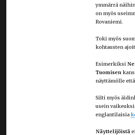
ymmärrä näihin 
on myös useimmi
Rovaniemi.
Toki myös suome
kohtausten ajoit
Esimerkiksi
Ne
Tuomisen
kans
näyttämölle että
Silti myös äidi
usein vaikeuksi
englantilaisia
k
Näyttelijöistä
e