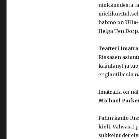
niukkuudesta ta
mielikuvituksel
hahmo on
Ulla
Helga Ten Dorp.
Teatteri Imatr
Rissasen asiant
kääntänyt ja tu
englantilaisia n
Imatralla on nä
Michael Parke
Pahin kanto Ris
kieli. Vahvasti 
sukkeluudet eiv