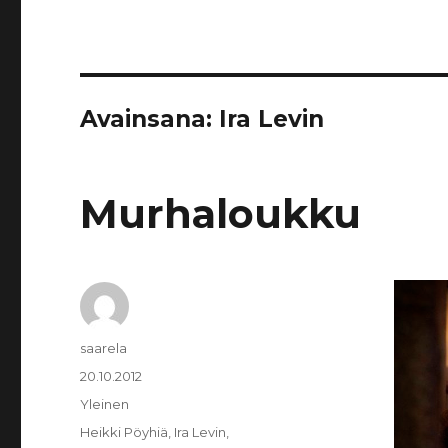
Avainsana:
Ira Levin
Murhaloukku
Kirjoittaja
saarela
Julkaistu
20.10.2012
Kategoriat
Yleinen
Avainsanat
Heikki Pöyhiä
,
Ira Levin
,