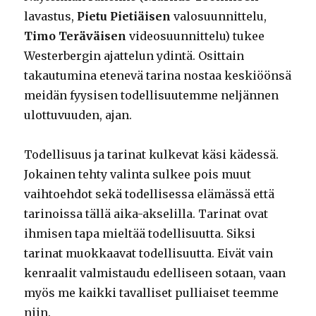
lavastus,
Pietu Pietiäisen
valosuunnittelu,
Timo Teräväisen
videosuunnittelu) tukee
Westerbergin ajattelun ydintä. Osittain
takautumina etenevä tarina nostaa keskiöönsä
meidän fyysisen todellisuutemme neljännen
ulottuvuuden, ajan.
Todellisuus ja tarinat kulkevat käsi kädessä.
Jokainen tehty valinta sulkee pois muut
vaihtoehdot sekä todellisessa elämässä että
tarinoissa tällä aika-akselilla. Tarinat ovat
ihmisen tapa mieltää todellisuutta. Siksi
tarinat muokkaavat todellisuutta. Eivät vain
kenraalit valmistaudu edelliseen sotaan, vaan
myös me kaikki tavalliset pulliaiset teemme
niin.