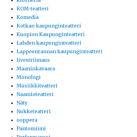
klovneria
KOM-teatteri
Komedia
Kotkan kaupunginteatteri
Kuopion Kaupunginteatteri
Lahden kaupunginteatteri
Lappeenrannan kaupunginteatteri
livestriimaus
Maaninkavaara
Monologi
Musiikkiteatteri
Naamioteatteri
Näty
Nukketeatteri
ooppera
Pantomiimi