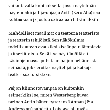
vaikuttavalla kohtauksella, jossa näytelmän
näytelmäkirjailija-ohjaaja Antti (Eero Aho) saa
kohtauksen ja joutuu sairaalaan tutkimuksiin.
Mahdolliset
maailmat on teatteria teatterista
ja teatterin tekijöistä. Sen näkökulmat
todellisuuteen ovat siksi sisäänpäin lämpiäviä
ja itseriittoisia. Sekä itse näyttämöllä että
käsiohjelmassa puhutaan paljon neljännestä
seinästä, joka erottaa näyttelijät ja katsojat
teatterissa toisistaan.
Paljon kiinnostavampaa on kuitenkin
esimerkiksi se, miten Westerberg kuvaa
tarinan Antin hänen tyttärensä Annan (
Pia
Andersson
) suhdetta. Loistava oli myös