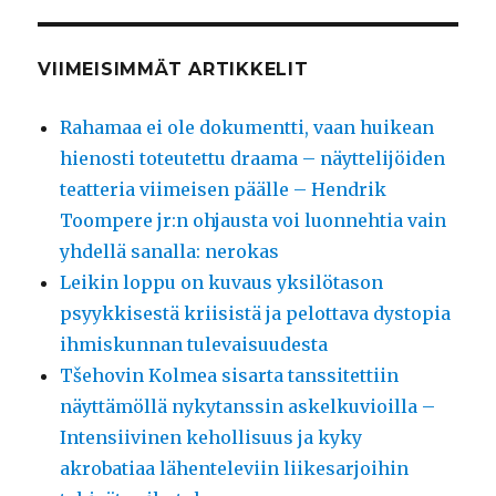
VIIMEISIMMÄT ARTIKKELIT
Rahamaa ei ole dokumentti, vaan huikean
hienosti toteutettu draama – näyttelijöiden
teatteria viimeisen päälle – Hendrik
Toompere jr:n ohjausta voi luonnehtia vain
yhdellä sanalla: nerokas
Leikin loppu on kuvaus yksilötason
psyykkisestä kriisistä ja pelottava dystopia
ihmiskunnan tulevaisuudesta
Tšehovin Kolmea sisarta tanssitettiin
näyttämöllä nykytanssin askelkuvioilla –
Intensiivinen kehollisuus ja kyky
akrobatiaa lähenteleviin liikesarjoihin