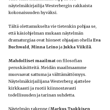
näytelmäkirjailija Westerbergin rakkaista
kokonaisuuden hyväksi.
Tältä olettamukselta vie tietenkin pohjaa se,
että käsiohjelman mukaan näytelmän
dramaturgiaa ovat hioneet ohjaajan ohella
Eva
Buchwald
,
Minna Leino
ja
Jukka Viikilä
.
Mahdolliset maailmat
on filosofian
peruskäsitteitä. Meidän maailmaamme
muovaavat sattuma ja välttämättömyys.
Näytelmäkirjailijana Westerberg ajattelee
kirkkaasti ja ruotii kiinnostavasti
todellisuuden ja tarinan suhdetta.
Näytelmän rakenne (
Markus Tsokkisen