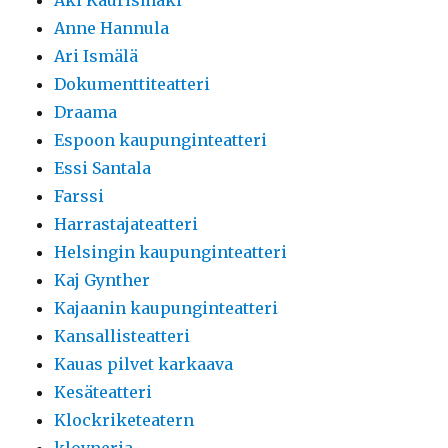
Aki Kaurismäki
Anne Hannula
Ari Ismälä
Dokumenttiteatteri
Draama
Espoon kaupunginteatteri
Essi Santala
Farssi
Harrastajateatteri
Helsingin kaupunginteatteri
Kaj Gynther
Kajaanin kaupunginteatteri
Kansallisteatteri
Kauas pilvet karkaava
Kesäteatteri
Klockriketeatern