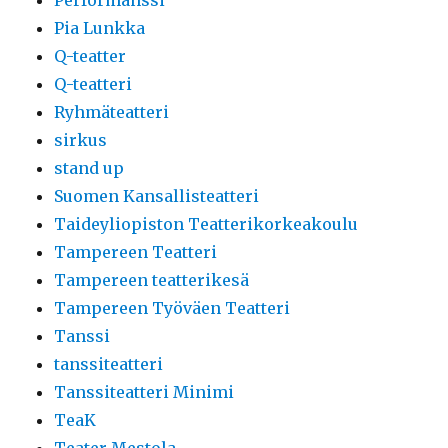
Performanssi
Pia Lunkka
Q-teatter
Q-teatteri
Ryhmäteatteri
sirkus
stand up
Suomen Kansallisteatteri
Taideyliopiston Teatterikorkeakoulu
Tampereen Teatteri
Tampereen teatterikesä
Tampereen Työväen Teatteri
Tanssi
tanssiteatteri
Tanssiteatteri Minimi
TeaK