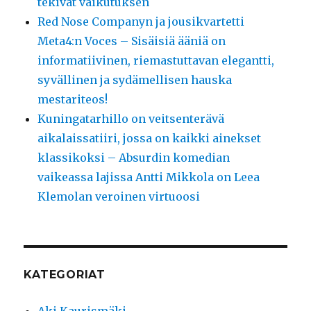
tekivät vaikutuksen
Red Nose Companyn ja jousikvartetti
Meta4:n Voces – Sisäisiä ääniä on
informatiivinen, riemastuttavan elegantti,
syvällinen ja sydämellisen hauska
mestariteos!
Kuningatarhillo on veitsenterävä
aikalaissatiiri, jossa on kaikki ainekset
klassikoksi – Absurdin komedian
vaikeassa lajissa Antti Mikkola on Leea
Klemolan veroinen virtuoosi
KATEGORIAT