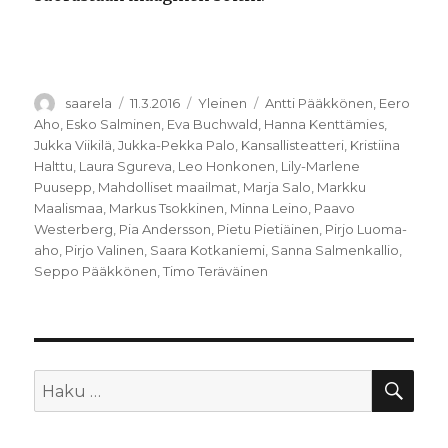
Kirjoittaja
Julkaistu
Kategoriat
Avainsanat
saarela
11.3.2016
Yleinen
Antti Pääkkönen
,
Eero
Aho
,
Esko Salminen
,
Eva Buchwald
,
Hanna Kenttämies
,
Jukka Viikilä
,
Jukka-Pekka Palo
,
Kansallisteatteri
,
Kristiina
Halttu
,
Laura Sgureva
,
Leo Honkonen
,
Lily-Marlene
Puusepp
,
Mahdolliset maailmat
,
Marja Salo
,
Markku
Maalismaa
,
Markus Tsokkinen
,
Minna Leino
,
Paavo
Westerberg
,
Pia Andersson
,
Pietu Pietiäinen
,
Pirjo Luoma-
aho
,
Pirjo Valinen
,
Saara Kotkaniemi
,
Sanna Salmenkallio
,
Seppo Pääkkönen
,
Timo Teräväinen
HA
Etsi: