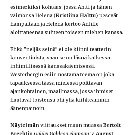
esimerkiksi kohtaus, jossa Antti ja hänen
vaimonsa Helena (
Kristiina Halttu
) pesevät
hampaitaan ja Helena kertoo Antille
aloittaneensa suhteen toiseen miehen kanssa.
Ehkä ”neljäs seinä” ei ole kiinni teatterin
konventioista, vaan se on läsnä kaikessa
inhimillisessä kanssakäymisessä.
Westerbergin esiin nostama teema on joka
tapauksessa tässä mielessä polttavan
ajankohtainen, maailmassa, jossa ihmiset
huutavat toistensa ohi yhä kiihkeämmin
äänenpainoin.
Näytelmän
viittaukset muun muassa
Bertolt
Brechtin
Galilei Galileon elämään
ja
August