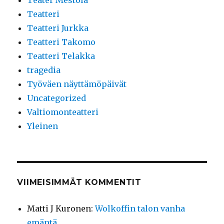
Teater Mestola
Teatteri
Teatteri Jurkka
Teatteri Takomo
Teatteri Telakka
tragedia
Työväen näyttämöpäivät
Uncategorized
Valtiomonteatteri
Yleinen
VIIMEISIMMÄT KOMMENTIT
Matti J Kuronen
:
Wolkoffin talon vanha
emäntä