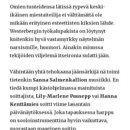
Omien tunteidensa lätissä rypevä keski-
ikäinen miestaiteilija ei välttämättä ole
mikään erityinen esteettisten kiksien lähde.
Westerbergin työkalupakista on löytynyt
kuitenkin hyvä vastamyrkky näytelmän
narsismille, huumori. Ainakin minussa
tekijöiden viljelemä itseironia sulatti jään.
Vähintään yhtä tehokaana jäänsärkijä nä toimi
tietenkin
Sanna Salmenkallion
musiikki. En
tiedä kumpi käsiohjelmassa mainituista
soittajista,
Lily-Marlene Puusepp
vai
Hanna
Kenttämies
soitti viime lauantain
päivänäytöksessä. Joka tapauksessa harppu
on sooloinstrumenttina hyvin vaikuttava,
suorastaan maaginen soitin.