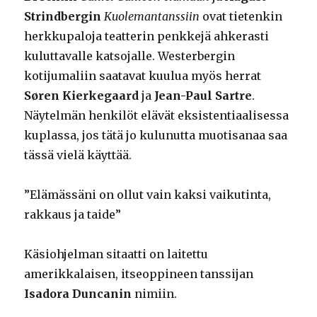
Strindbergin
Kuolemantanssiin
ovat tietenkin
herkkupaloja teatterin penkkejä ahkerasti
kuluttavalle katsojalle. Westerbergin
kotijumaliin saatavat kuulua myös herrat
Søren Kierkegaard
ja
Jean-Paul Sartre
.
Näytelmän henkilöt elävät eksistentiaalisessa
kuplassa, jos tätä jo kulunutta muotisanaa saa
tässä vielä käyttää.
”Elämässäni on ollut vain kaksi vaikutinta,
rakkaus ja taide”
Käsiohjelman sitaatti on laitettu
amerikkalaisen, itseoppineen tanssijan
Isadora Duncanin
nimiin.