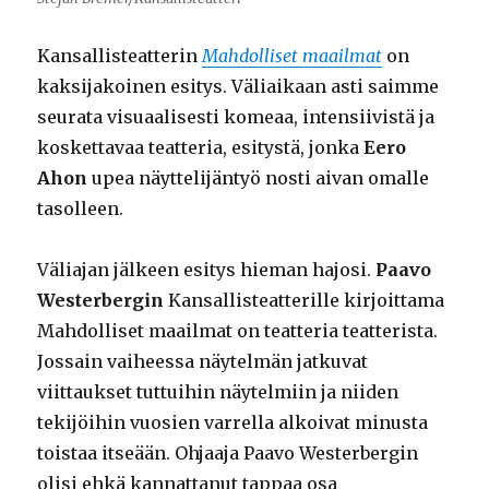
Kansallisteatterin
Mahdolliset maailmat
on
kaksijakoinen esitys. Väliaikaan asti saimme
seurata visuaalisesti komeaa, intensiivistä ja
koskettavaa teatteria, esitystä, jonka
Eero
Ahon
upea näyttelijäntyö nosti aivan omalle
tasolleen.
Väliajan jälkeen esitys hieman hajosi.
Paavo
Westerbergin
Kansallisteatterille kirjoittama
Mahdolliset maailmat on teatteria teatterista.
Jossain vaiheessa näytelmän jatkuvat
viittaukset tuttuihin näytelmiin ja niiden
tekijöihin vuosien varrella alkoivat minusta
toistaa itseään. Ohjaaja Paavo Westerbergin
olisi ehkä kannattanut tappaa osa