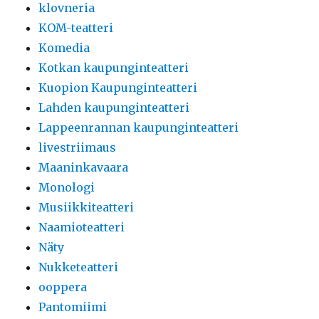
klovneria
KOM-teatteri
Komedia
Kotkan kaupunginteatteri
Kuopion Kaupunginteatteri
Lahden kaupunginteatteri
Lappeenrannan kaupunginteatteri
livestriimaus
Maaninkavaara
Monologi
Musiikkiteatteri
Naamioteatteri
Näty
Nukketeatteri
ooppera
Pantomiimi