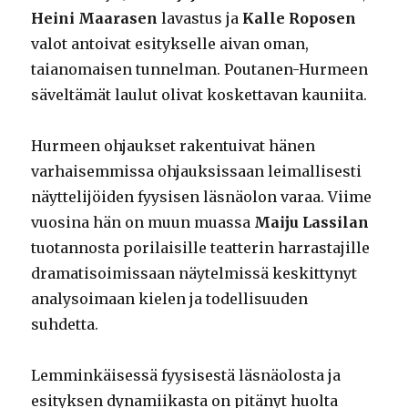
Heini Maarasen
lavastus ja
Kalle Roposen
valot antoivat esitykselle aivan oman,
taianomaisen tunnelman. Poutanen-Hurmeen
säveltämät laulut olivat koskettavan kauniita.
Hurmeen ohjaukset rakentuivat hänen
varhaisemmissa ohjauksissaan leimallisesti
näyttelijöiden fyysisen läsnäolon varaa. Viime
vuosina hän on muun muassa
Maiju Lassilan
tuotannosta porilaisille teatterin harrastajille
dramatisoimissaan näytelmissä keskittynyt
analysoimaan kielen ja todellisuuden
suhdetta.
Lemminkäisessä fyysisestä läsnäolosta ja
esityksen dynamiikasta on pitänyt huolta