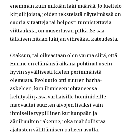
enemmän kuin mikään laki määrää. Jo luettelo
kirjailijoista, joiden teksteistä näytelmässä on
suoria sitaatteja tai helposti tunnistettavia
viittauksia, on musertavan pitkä .Se saa
tällaisen hitaan lukijan vihreäksi kateudesta.
Otaksun, tai oikeastaan olen varma siitä, että
Hurme on elämänsä aikana pohtinut usein
hyvin syvällisesti kielen perimmäistä
olemusta. Evoluutio otti suuren harha-
askeleen, kun ihmiseen johtaneessa
kehityslinjassa varhaisille hominideille
muovautui suurten aivojen lisäksi vain
ihmiselle tyypillinen kurkunpään ja
äänihuulten rakenne, joka mahdollistaa
ajatusten välittämisen puheen avulla.