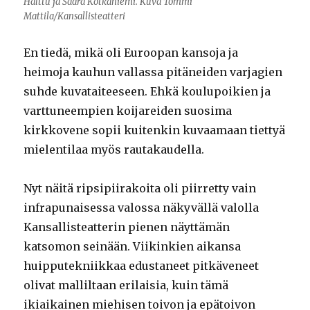
Halttu ja Saara Kotkaniemi. Kuva Tommi
Mattila/Kansallisteatteri
En tiedä, mikä oli Euroopan kansoja ja
heimoja kauhun vallassa pitäneiden varjagien
suhde kuvataiteeseen. Ehkä koulupoikien ja
varttuneempien koijareiden suosima
kirkkovene sopii kuitenkin kuvaamaan tiettyä
mielentilaa myös rautakaudella.
Nyt näitä ripsipiirakoita oli piirretty vain
infrapunaisessa valossa näkyvällä valolla
Kansallisteatterin pienen näyttämän
katsomon seinään. Viikinkien aikansa
huipputekniikkaa edustaneet pitkäveneet
olivat malliltaan erilaisia, kuin tämä
ikiaikainen miehisen toivon ja epätoivon