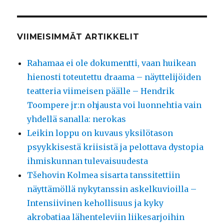
VIIMEISIMMÄT ARTIKKELIT
Rahamaa ei ole dokumentti, vaan huikean
hienosti toteutettu draama – näyttelijöiden
teatteria viimeisen päälle – Hendrik
Toompere jr:n ohjausta voi luonnehtia vain
yhdellä sanalla: nerokas
Leikin loppu on kuvaus yksilötason
psyykkisestä kriisistä ja pelottava dystopia
ihmiskunnan tulevaisuudesta
Tšehovin Kolmea sisarta tanssitettiin
näyttämöllä nykytanssin askelkuvioilla –
Intensiivinen kehollisuus ja kyky
akrobatiaa lähenteleviin liikesarjoihin