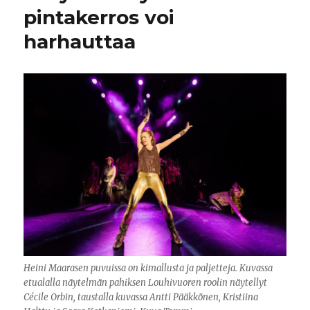
pintakerros voi
harhauttaa
Heini Maarasen puvuissa on kimallusta ja paljetteja. Kuvassa
etualalla näytelmän pahiksen Louhivuoren roolin näytellyt
Cécile Orbin, taustalla kuvassa Antti Pääkkönen, Kristiina