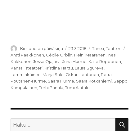
Kirjoittaja
Julkaistu
Kategoriat
Avain
Kielipuolen päiväkirja
23.3.2018
Tanssi
,
Teatteri
Antti Pääkkönen
,
Cécile Orblin
,
Heini Maaranen
,
Ines
Kakkonen
,
Jesse Ojajärvi
,
Juha Hurme
,
Kalle Ropponen
,
Kansallisteatteri
,
Kristiina Halttu
,
Laura Sgureva
,
Lemminkäinen
,
Marja Salo
,
Oskari Lehtonen
,
Petra
Poutanen-Hurme
,
Saara Hurme
,
Saara Kotkaniemi
,
Seppo
Kumpulainen
,
Terhi Panula
,
Tomi Alatalo
HA
Etsi: