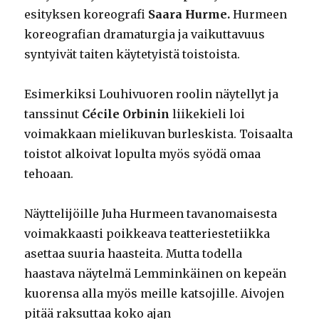
esityksen koreografi
Saara Hurme.
Hurmeen
koreografian dramaturgia ja vaikuttavuus
syntyivät taiten käytetyistä toistoista.
Esimerkiksi Louhivuoren roolin näytellyt ja
tanssinut
Cécile Orbinin
liikekieli loi
voimakkaan mielikuvan burleskista. Toisaalta
toistot alkoivat lopulta myös syödä omaa
tehoaan.
Näyttelijöille Juha Hurmeen tavanomaisesta
voimakkaasti poikkeava teatteriestetiikka
asettaa suuria haasteita. Mutta todella
haastava näytelmä Lemminkäinen on kepeän
kuorensa alla myös meille katsojille. Aivojen
pitää raksuttaa koko ajan