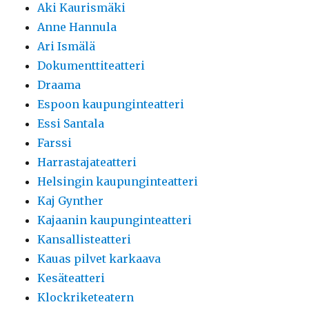
Aki Kaurismäki
Anne Hannula
Ari Ismälä
Dokumenttiteatteri
Draama
Espoon kaupunginteatteri
Essi Santala
Farssi
Harrastajateatteri
Helsingin kaupunginteatteri
Kaj Gynther
Kajaanin kaupunginteatteri
Kansallisteatteri
Kauas pilvet karkaava
Kesäteatteri
Klockriketeatern