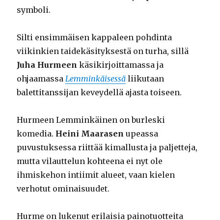
symboli.
Silti ensimmäisen kappaleen pohdinta
viikinkien taidekäsityksestä on turha, sillä
Juha Hurmeen
käsikirjoittamassa ja
ohjaamassa
Lemminkäisessä
liikutaan
balettitanssijan keveydellä ajasta toiseen.
Hurmeen Lemminkäinen on burleski
komedia.
Heini Maarasen
upeassa
puvustuksessa riittää kimallusta ja paljetteja,
mutta vilauttelun kohteena ei nyt ole
ihmiskehon intiimit alueet, vaan kielen
verhotut ominaisuudet.
Hurme on lukenut erilaisia painotuotteita