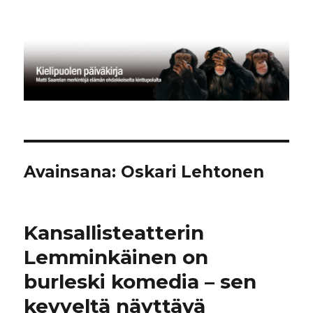
Kielipuolen päiväkirja
Avainsana:
Oskari Lehtonen
Kansallisteatterin
Lemminkäinen on
burleski komedia – sen
kevyeltä näyttävä