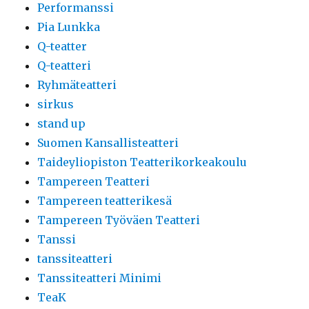
Performanssi
Pia Lunkka
Q-teatter
Q-teatteri
Ryhmäteatteri
sirkus
stand up
Suomen Kansallisteatteri
Taideyliopiston Teatterikorkeakoulu
Tampereen Teatteri
Tampereen teatterikesä
Tampereen Työväen Teatteri
Tanssi
tanssiteatteri
Tanssiteatteri Minimi
TeaK