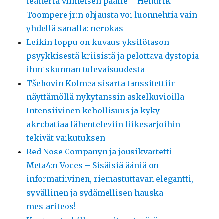
teatteria viimeisen päälle – Hendrik
Toompere jr:n ohjausta voi luonnehtia vain
yhdellä sanalla: nerokas
Leikin loppu on kuvaus yksilötason
psyykkisestä kriisistä ja pelottava dystopia
ihmiskunnan tulevaisuudesta
Tšehovin Kolmea sisarta tanssitettiin
näyttämöllä nykytanssin askelkuvioilla –
Intensiivinen kehollisuus ja kyky
akrobatiaa lähenteleviin liikesarjoihin
tekivät vaikutuksen
Red Nose Companyn ja jousikvartetti
Meta4:n Voces – Sisäisiä ääniä on
informatiivinen, riemastuttavan elegantti,
syvällinen ja sydämellisen hauska
mestariteos!