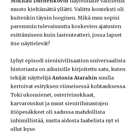
Mikhail Durnenkovin
näytelmälle valitsema
muoto kieltämättä yllätti. Valittu konteksti oli
kuitenkin täysin looginen. Mikä muu sopisi
paremmin tulevaisuutta koskevien ajatusten
esittämiseen kuin lastenteatteri, jossa lapset
itse näyttelevät?
Lyhyt episodi sienisivilisaation universaalista
historiasta on aikuisille kirjoitettu satu, kuten
tekijät näyttelijä
Antonia Atarahin
suulla
kertoivat esityksen viimeisessä kohtauksessa.
Toki ukonsienet, osterivinokkaat,
karvarouskut ja muut sienirihmastojen
itiöpesäkkeet oli sadussa mahdollista
inhimillistää, mutta aidosta faabelista nyt ei
ollut kyse.