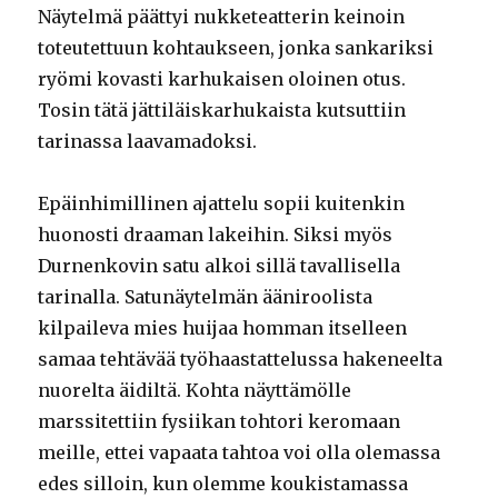
Näytelmä päättyi nukketeatterin keinoin
toteutettuun kohtaukseen, jonka sankariksi
ryömi kovasti karhukaisen oloinen otus.
Tosin tätä jättiläiskarhukaista kutsuttiin
tarinassa laavamadoksi.
Epäinhimillinen ajattelu sopii kuitenkin
huonosti draaman lakeihin. Siksi myös
Durnenkovin satu alkoi sillä tavallisella
tarinalla. Satunäytelmän ääniroolista
kilpaileva mies huijaa homman itselleen
samaa tehtävää työhaastattelussa hakeneelta
nuorelta äidiltä. Kohta näyttämölle
marssitettiin fysiikan tohtori keromaan
meille, ettei vapaata tahtoa voi olla olemassa
edes silloin, kun olemme koukistamassa