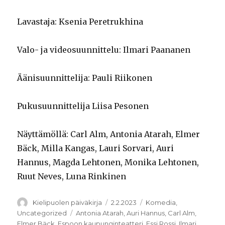
Lavastaja: Ksenia Peretrukhina
Valo- ja videosuunnittelu: Ilmari Paananen
Äänisuunnittelija: Pauli Riikonen
Pukusuunnittelija Liisa Pesonen
Näyttämöllä: Carl Alm, Antonia Atarah, Elmer
Bäck, Milla Kangas, Lauri Sorvari, Auri
Hannus, Magda Lehtonen, Monika Lehtonen,
Ruut Neves, Luna Rinkinen
Kirjoittaja
Julkaistu
Kategoriat
Kielipuolen päiväkirja
2.2.2023
Komedia
,
Avainsanat
Uncategorized
Antonia Atarah
,
Auri Hannus
,
Carl Alm
,
Elmer Bäck
,
Espoon kaupunginteatteri
,
Essi Rossi
,
Ilmari