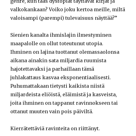
genre, kun taas dystopiat täyttävät kirjat ja
valkokankaan? Voiko joku kertoa meille, miltä
valoisampi (parempi) tulevaisuus näyttää?”
Sienien kanalta ihmislajin ilmestyminen
maapalolle on ollut toteutunut utopia.
Ihminen on lajina tuottanut olemassaolonsa
aikana ainakin sata miljardia ruumista
hajotettavaksi ja parhaillaan tämä
juhlakattaus kasvaa eksponentiaalisesti.
Puhumattakaan tietysti kaikista niistä
miljardeista eliöistä, eläimistä ja kasveista,
joita ihminen on tappanut ravinnokseen tai
ottanut muuten vain pois päiviltä.
Kierrätettäviä ravinteita on riittänyt.