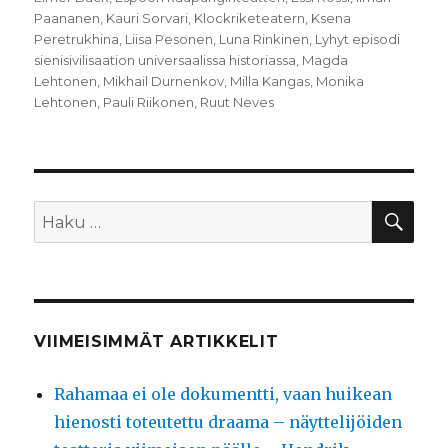
Paananen
,
Kauri Sorvari
,
Klockriketeatern
,
Ksena
Peretrukhina
,
Liisa Pesonen
,
Luna Rinkinen
,
Lyhyt episodi
sienisivilisaation universaalissa historiassa
,
Magda
Lehtonen
,
Mikhail Durnenkov
,
Milla Kangas
,
Monika
Lehtonen
,
Pauli Riikonen
,
Ruut Neves
HA
Etsi:
VIIMEISIMMÄT ARTIKKELIT
Rahamaa ei ole dokumentti, vaan huikean
hienosti toteutettu draama – näyttelijöiden