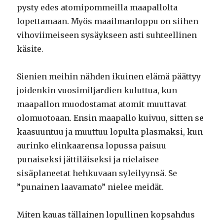
pysty edes atomipommeilla maapallolta
lopettamaan. Myös maailmanloppu on siihen
vihoviimeiseen sysäykseen asti suhteellinen
käsite.
Sienien meihin nähden ikuinen elämä päättyy
joidenkin vuosimiljardien kuluttua, kun
maapallon muodostamat atomit muuttavat
olomuotoaan. Ensin maapallo kuivuu, sitten se
kaasuuntuu ja muuttuu lopulta plasmaksi, kun
aurinko elinkaarensa lopussa paisuu
punaiseksi jättiläiseksi ja nielaisee
sisäplaneetat hehkuvaan syleilyynsä. Se
”punainen laavamato” nielee meidät.
Miten kauas tällainen lopullinen kopsahdus