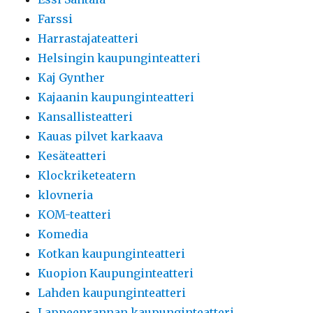
Farssi
Harrastajateatteri
Helsingin kaupunginteatteri
Kaj Gynther
Kajaanin kaupunginteatteri
Kansallisteatteri
Kauas pilvet karkaava
Kesäteatteri
Klockriketeatern
klovneria
KOM-teatteri
Komedia
Kotkan kaupunginteatteri
Kuopion Kaupunginteatteri
Lahden kaupunginteatteri
Lappeenrannan kaupunginteatteri