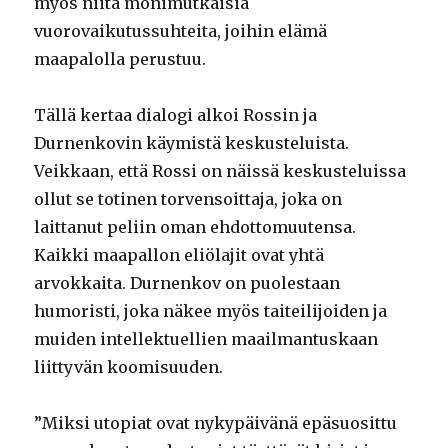
myös niitä monimutkaisia
vuorovaikutussuhteita, joihin elämä
maapalolla perustuu.
Tällä kertaa dialogi alkoi Rossin ja
Durnenkovin käymistä keskusteluista.
Veikkaan, että Rossi on näissä keskusteluissa
ollut se totinen torvensoittaja, joka on
laittanut peliin oman ehdottomuutensa.
Kaikki maapallon eliölajit ovat yhtä
arvokkaita. Durnenkov on puolestaan
humoristi, joka näkee myös taiteilijoiden ja
muiden intellektuellien maailmantuskaan
liittyvän koomisuuden.
”Miksi utopiat ovat nykypäivänä epäsuosittu