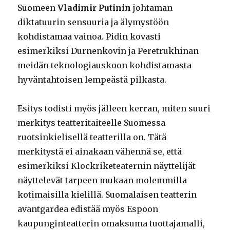
Suomeen
Vladimir Putinin
johtaman
diktatuurin sensuuria ja älymystöön
kohdistamaa vainoa. Pidin kovasti
esimerkiksi Durnenkovin ja Peretrukhinan
meidän teknologiauskoon kohdistamasta
hyväntahtoisen lempeästä pilkasta.
Esitys todisti myös jälleen kerran, miten suuri
merkitys teatteritaiteelle Suomessa
ruotsinkielisellä teatterilla on. Tätä
merkitystä ei ainakaan vähennä se, että
esimerkiksi Klockriketeaternin näyttelijät
näyttelevät tarpeen mukaan molemmilla
kotimaisilla kielillä. Suomalaisen teatterin
avantgardea edistää myös Espoon
kaupunginteatterin omaksuma tuottajamalli,