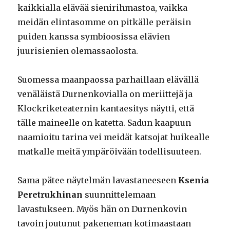
kaikkialla elävää sienirihmastoa, vaikka
meidän elintasomme on pitkälle peräisin
puiden kanssa symbioosissa elävien
juurisienien olemassaolosta.
Suomessa maanpaossa parhaillaan elävällä
venäläistä Durnenkovialla on meriittejä ja
Klockriketeaternin kantaesitys näytti, että
tälle maineelle on katetta. Sadun kaapuun
naamioitu tarina vei meidät katsojat huikealle
matkalle meitä ympäröivään todellisuuteen.
Sama pätee näytelmän lavastaneeseen
Ksenia
Peretrukhinan
suunnittelemaan
lavastukseen. Myös hän on Durnenkovin
tavoin joutunut pakeneman kotimaastaan