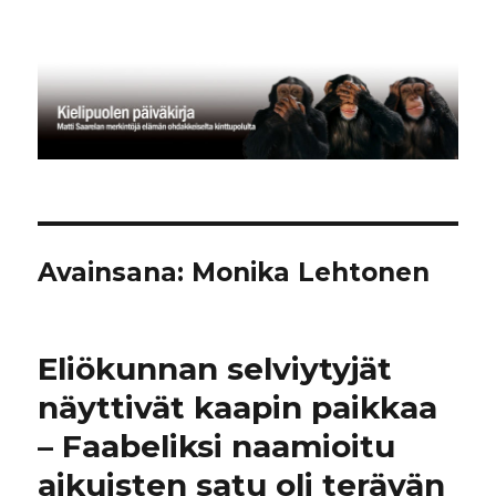
Kielipuolen päiväkirja
Avainsana:
Monika Lehtonen
Eliökunnan selviytyjät
näyttivät kaapin paikkaa
– Faabeliksi naamioitu
aikuisten satu oli terävän