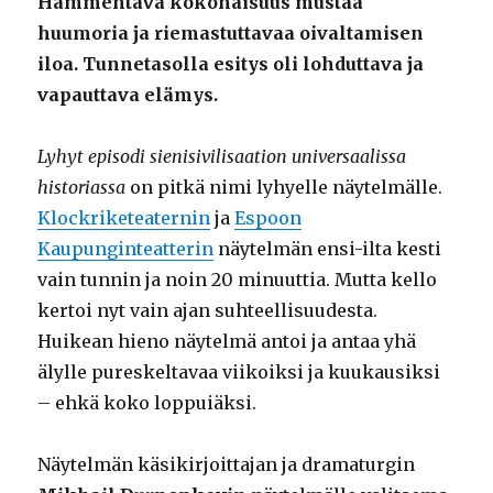
Hämmentävä kokonaisuus mustaa
huumoria ja riemastuttavaa oivaltamisen
iloa. Tunnetasolla esitys oli lohduttava ja
vapauttava elämys.
Lyhyt episodi sienisivilisaation universaalissa
historiassa
on pitkä nimi lyhyelle näytelmälle.
Klockriketeaternin
ja
Espoon
Kaupunginteatterin
näytelmän ensi-ilta kesti
vain tunnin ja noin 20 minuuttia. Mutta kello
kertoi nyt vain ajan suhteellisuudesta.
Huikean hieno näytelmä antoi ja antaa yhä
älylle pureskeltavaa viikoiksi ja kuukausiksi
– ehkä koko loppuiäksi.
Näytelmän käsikirjoittajan ja dramaturgin