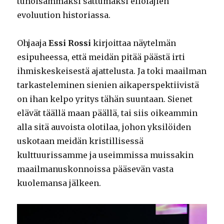
tuhoisammaksi sattumaksi eliölajien
evoluution historiassa.
Ohjaaja
Essi Rossi
kirjoittaa näytelmän
esipuheessa, että meidän pitää päästä irti
ihmiskeskeisestä ajattelusta. Ja toki maailman
tarkasteleminen sienien aikaperspektiivistä
on ihan kelpo yritys tähän suuntaan. Sienet
elävät täällä maan päällä, tai siis oikeammin
alla sitä auvoista olotilaa, johon yksilöiden
uskotaan meidän kristillisessä
kulttuurissamme ja useimmissa muissakin
maailmanuskonnoissa pääsevän vasta
kuolemansa jälkeen.