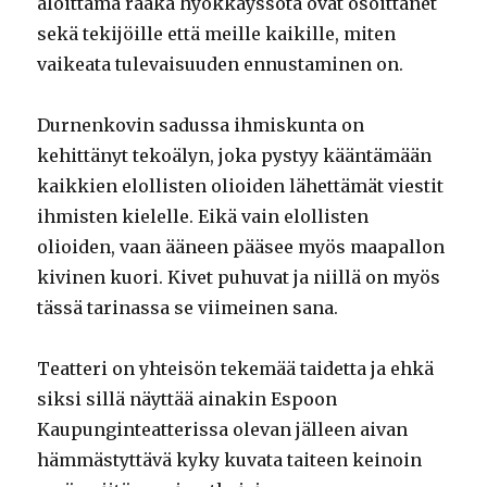
aloittama raaka hyökkäyssota ovat osoittanet
sekä tekijöille että meille kaikille, miten
vaikeata tulevaisuuden ennustaminen on.
Durnenkovin sadussa ihmiskunta on
kehittänyt tekoälyn, joka pystyy kääntämään
kaikkien elollisten olioiden lähettämät viestit
ihmisten kielelle. Eikä vain elollisten
olioiden, vaan ääneen pääsee myös maapallon
kivinen kuori. Kivet puhuvat ja niillä on myös
tässä tarinassa se viimeinen sana.
Teatteri on yhteisön tekemää taidetta ja ehkä
siksi sillä näyttää ainakin Espoon
Kaupunginteatterissa olevan jälleen aivan
hämmästyttävä kyky kuvata taiteen keinoin