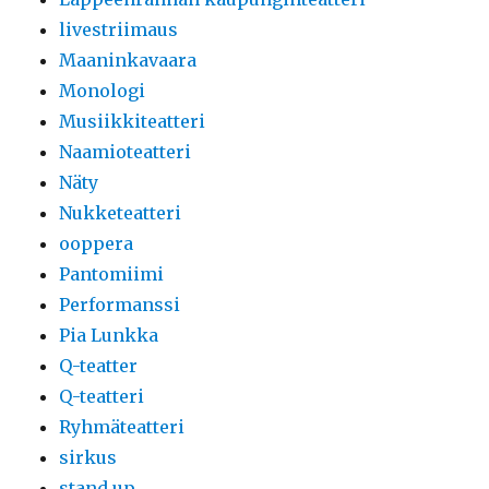
livestriimaus
Maaninkavaara
Monologi
Musiikkiteatteri
Naamioteatteri
Näty
Nukketeatteri
ooppera
Pantomiimi
Performanssi
Pia Lunkka
Q-teatter
Q-teatteri
Ryhmäteatteri
sirkus
stand up