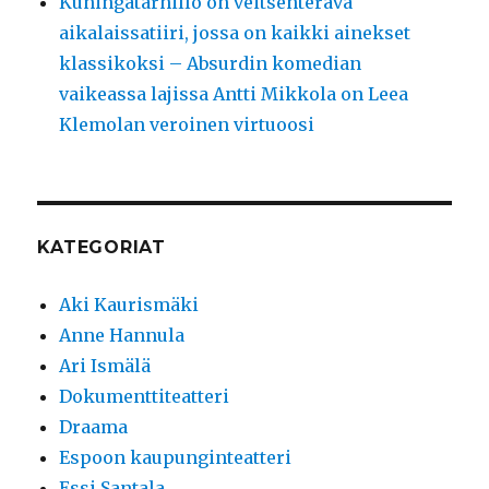
Kuningatarhillo on veitsenterävä
aikalaissatiiri, jossa on kaikki ainekset
klassikoksi – Absurdin komedian
vaikeassa lajissa Antti Mikkola on Leea
Klemolan veroinen virtuoosi
KATEGORIAT
Aki Kaurismäki
Anne Hannula
Ari Ismälä
Dokumenttiteatteri
Draama
Espoon kaupunginteatteri
Essi Santala