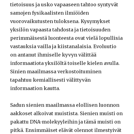
tietoisuus ja usko vapaaseen tahtoo syntyvät
samojen fysikaalisten ilmiöiden
vuorovaikutusten tuloksena. Kysymykset
yksilön vapaasta tahdosta ja tietoisuuden
perimmäisestä luonteesta ovat vielä lopullisia
vastauksia vailla ja kiistanalaisia. Evoluutio
on antanut ihmiselle kyvyn välittää
informaatiota yksilöltä toiselle kielen avulla.
Sinien maailmassa verkostoituminen
tapahtuu kemiallisesti välittyvän
informaation kautta.
Sadun sienien maailmassa elollisen luonnon
aakkoset alkoivat muistista. Sienien muisti on
pakattu DNA-molekyyleihin ja tämä muisti on
pitkä. Ensimmäiset elävät olennot ilmestyivät