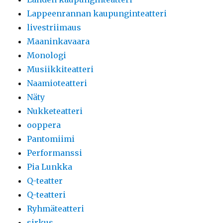
Lappeenrannan kaupunginteatteri
livestriimaus
Maaninkavaara
Monologi
Musiikkiteatteri
Naamioteatteri
Näty
Nukketeatteri
ooppera
Pantomiimi
Performanssi
Pia Lunkka
Q-teatter
Q-teatteri
Ryhmäteatteri
sirkus