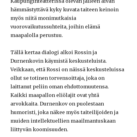
Kaupunginteatterissa olevan jälleen aivan
hämmästyttävä kyky kuvata taiteen keinoin
myös niitä monimutkaisia
vuorovaikutussuhteita, joihin elämä
maapalolla perustuu.
Tällä kertaa dialogi alkoi Rossin ja
Durnenkovin käymistä keskusteluista.
Veikkaan, että Rossi on näissä keskusteluissa
ollut se totinen torvensoittaja, joka on
laittanut peliin oman ehdottomuutensa.
Kaikki maapallon eliölajit ovat yhtä
arvokkaita. Durnenkov on puolestaan
humoristi, joka näkee myös taiteilijoiden ja
muiden intellektuellien maailmantuskaan
liittyvän koomisuuden.