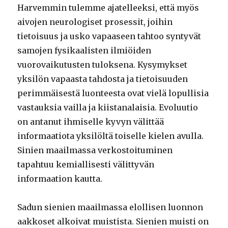
Harvemmin tulemme ajatelleeksi, että myös
aivojen neurologiset prosessit, joihin
tietoisuus ja usko vapaaseen tahtoo syntyvät
samojen fysikaalisten ilmiöiden
vuorovaikutusten tuloksena. Kysymykset
yksilön vapaasta tahdosta ja tietoisuuden
perimmäisestä luonteesta ovat vielä lopullisia
vastauksia vailla ja kiistanalaisia. Evoluutio
on antanut ihmiselle kyvyn välittää
informaatiota yksilöltä toiselle kielen avulla.
Sinien maailmassa verkostoituminen
tapahtuu kemiallisesti välittyvän
informaation kautta.
Sadun sienien maailmassa elollisen luonnon
aakkoset alkoivat muistista. Sienien muisti on