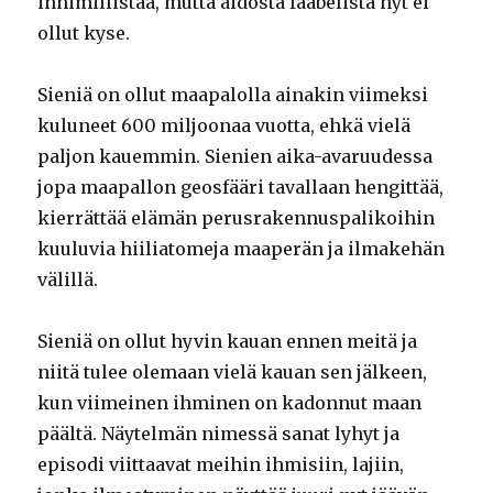
inhimillistää, mutta aidosta faabelista nyt ei
ollut kyse.
Sieniä on ollut maapalolla ainakin viimeksi
kuluneet 600 miljoonaa vuotta, ehkä vielä
paljon kauemmin. Sienien aika-avaruudessa
jopa maapallon geosfääri tavallaan hengittää,
kierrättää elämän perusrakennuspalikoihin
kuuluvia hiiliatomeja maaperän ja ilmakehän
välillä.
Sieniä on ollut hyvin kauan ennen meitä ja
niitä tulee olemaan vielä kauan sen jälkeen,
kun viimeinen ihminen on kadonnut maan
päältä. Näytelmän nimessä sanat lyhyt ja
episodi viittaavat meihin ihmisiin, lajiin,