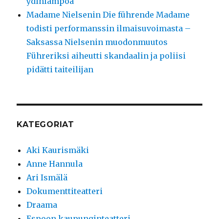
ydinlämpöä
Madame Nielsenin Die führende Madame
todisti performanssin ilmaisuvoimasta –
Saksassa Nielsenin muodonmuutos
Führeriksi aiheutti skandaalin ja poliisi
pidätti taiteilijan
KATEGORIAT
Aki Kaurismäki
Anne Hannula
Ari Ismälä
Dokumenttiteatteri
Draama
Espoon kaupunginteatteri