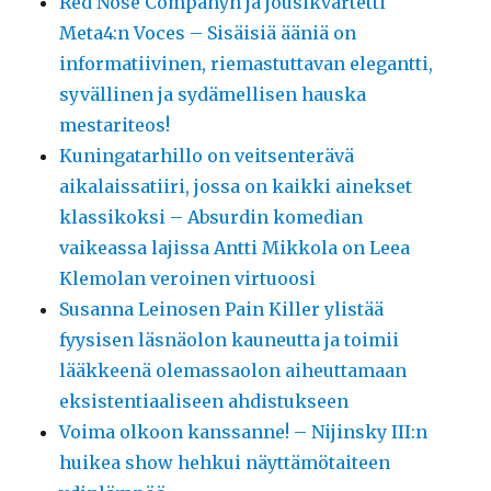
Red Nose Companyn ja jousikvartetti
Meta4:n Voces – Sisäisiä ääniä on
informatiivinen, riemastuttavan elegantti,
syvällinen ja sydämellisen hauska
mestariteos!
Kuningatarhillo on veitsenterävä
aikalaissatiiri, jossa on kaikki ainekset
klassikoksi – Absurdin komedian
vaikeassa lajissa Antti Mikkola on Leea
Klemolan veroinen virtuoosi
Susanna Leinosen Pain Killer ylistää
fyysisen läsnäolon kauneutta ja toimii
lääkkeenä olemassaolon aiheuttamaan
eksistentiaaliseen ahdistukseen
Voima olkoon kanssanne! – Nijinsky III:n
huikea show hehkui näyttämötaiteen