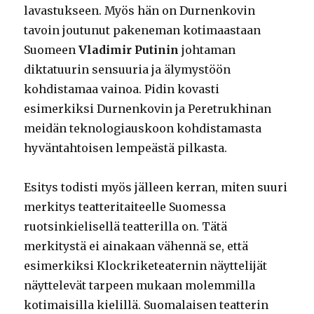
lavastukseen. Myös hän on Durnenkovin
tavoin joutunut pakeneman kotimaastaan
Suomeen
Vladimir Putinin
johtaman
diktatuurin sensuuria ja älymystöön
kohdistamaa vainoa. Pidin kovasti
esimerkiksi Durnenkovin ja Peretrukhinan
meidän teknologiauskoon kohdistamasta
hyväntahtoisen lempeästä pilkasta.
Esitys todisti myös jälleen kerran, miten suuri
merkitys teatteritaiteelle Suomessa
ruotsinkielisellä teatterilla on. Tätä
merkitystä ei ainakaan vähennä se, että
esimerkiksi Klockriketeaternin näyttelijät
näyttelevät tarpeen mukaan molemmilla
kotimaisilla kielillä. Suomalaisen teatterin