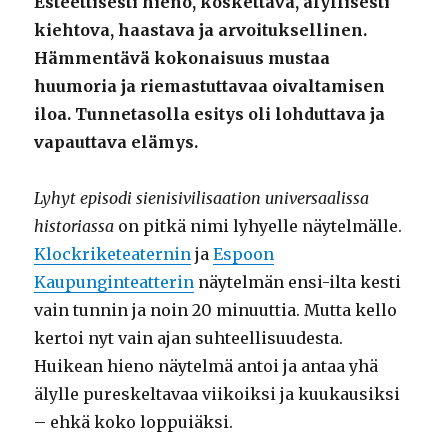
Esteettisesti hieno, koskettava, älyllisesti
kiehtova, haastava ja arvoituksellinen.
Hämmentävä kokonaisuus mustaa
huumoria ja riemastuttavaa oivaltamisen
iloa. Tunnetasolla esitys oli lohduttava ja
vapauttava elämys.
Lyhyt episodi sienisivilisaation universaalissa
historiassa
on pitkä nimi lyhyelle näytelmälle.
Klockriketeaternin
ja
Espoon
Kaupunginteatterin
näytelmän ensi-ilta kesti
vain tunnin ja noin 20 minuuttia. Mutta kello
kertoi nyt vain ajan suhteellisuudesta.
Huikean hieno näytelmä antoi ja antaa yhä
älylle pureskeltavaa viikoiksi ja kuukausiksi
– ehkä koko loppuiäksi.