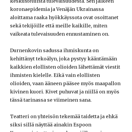
keskusteluista tulevaisuudesta. Sen jälkeen
koronaepidemia ja Venäjän Ukrainassa
aloittama raaka hyökkäyssota ovat osoittanet
sekä tekijöille että meille kaikille, miten
vaikeata tulevaisuuden ennustaminen on.
Durnenkovin sadussa ihmiskunta on
kehittänyt tekoälyn, joka pystyy kääntämään
kaikkien elollisten olioiden lähettämät viestit
ihmisten kielelle. Eikä vain elollisten
olioiden, vaan ääneen pääsee myös maapallon
kivinen kuori. Kivet puhuvat ja niillä on myös
tässä tarinassa se viimeinen sana.
Teatteri on yhteisön tekemää taidetta ja ehkä
siksi sillä näyttää ainakin Espoon