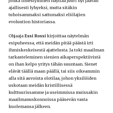
jonka ilmestyminen näyttää juuri nyt jäävän
ajallisesti lyhyeksi, mutta sitäkin
tuhoisammaksi sattumaksi eliölajien
evoluution historiassa.
Ohjaaja
Essi Rossi
kirjoittaa näytelmän
esipuheessa, että meidän pitää päästä irti
ihmiskeskeisestä ajattelusta. Ja toki maailman
tarkasteleminen sienien aikaperspektiivistä
on ihan kelpo yritys tähän suuntaan. Sienet
elävät täällä maan päällä, tai siis oikeammin
alla sitä auvoista olotilaa, johon yksilöiden
uskotaan meidän kristillisessä
kulttuurissamme ja useimmissa muissakin
maailmanuskonnoissa pääsevän vasta
kuolemansa jälkeen.