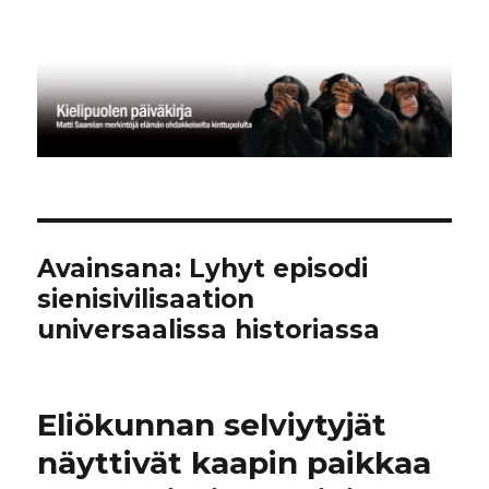
Kielipuolen päiväkirja
Avainsana:
Lyhyt episodi
sienisivilisaation
universaalissa historiassa
Eliökunnan selviytyjät
näyttivät kaapin paikkaa