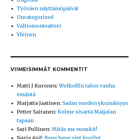
Työväen näyttämöpäivät
Uncategorized
Valtiomonteatteri
Yleinen
VIIMEISIMMÄT KOMMENTIT
Matti J Kuronen
:
Wolkoffin talon vanha
emäntä
Marjatta Jaatinen
:
Sadan vuoden yksinäisyys
Petter Sairanen
:
Kolme sisarta Maijalan
tapaan
Sari Pullinen
:
Mitäs me eunukit!
Nazia Asif
:
Bang bang olet kuollut