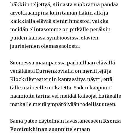
häkkiin teljettyä, Kiinasta vuokrattua pandaa
arvokkaampina kuin tämän häkin alla ja
kaikkialla elävää sienirihmastoa, vaikka
meidän elintasomme on pitkälle peräisin
puiden kanssa symbioosissa elävien
juurisienien olemassaolosta.
Suomessa maanpaossa parhaillaan elävällä
venäläistä Durnenkovialla on meriittejä ja
Klockriketeaternin kantaesitys näytti, että
tälle maineelle on katetta. Sadun kaapuun
naamioitu tarina vei meidät katsojat huikealle
matkalle meitä ympäröivään todellisuuteen.
Sama pätee näytelmän lavastaneeseen
Ksenia
Peretrukhinan
suunnittelemaan