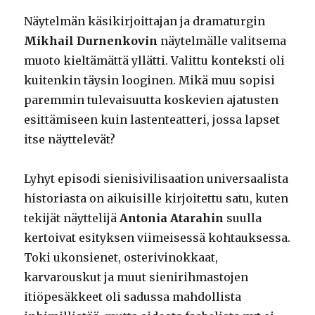
Näytelmän käsikirjoittajan ja dramaturgin
Mikhail Durnenkovin
näytelmälle valitsema
muoto kieltämättä yllätti. Valittu konteksti oli
kuitenkin täysin looginen. Mikä muu sopisi
paremmin tulevaisuutta koskevien ajatusten
esittämiseen kuin lastenteatteri, jossa lapset
itse näyttelevät?
Lyhyt episodi sienisivilisaation universaalista
historiasta on aikuisille kirjoitettu satu, kuten
tekijät näyttelijä
Antonia Atarahin
suulla
kertoivat esityksen viimeisessä kohtauksessa.
Toki ukonsienet, osterivinokkaat,
karvarouskut ja muut sienirihmastojen
itiöpesäkkeet oli sadussa mahdollista