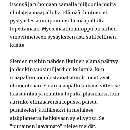
itsensä ja tuhomaan samalla miljoonia muita
eliölajeja maapallolta. Elämää ihminen ei
pysty edes atomipommeilla maapallolta
lopettamaan. Myös maailmanloppu on siihen
vihoviimeiseen sysäykseen asti suhteellinen
käsite.
Sienien meihin nähden ikuinen elämä päättyy
joidenkin vuosimiljardien kuluttua, kun
maapallon muodostamat atomit muuttavat
olomuotoaan. Ensin maapallo kuivuu, sitten se
kaasuuntuu ja muuttuu lopulta plasmaksi, kun
aurinko elinkaarensa lopussa paisuu
punaiseksi jättiläiseksi ja nielaisee
sisäplaneetat hehkuvaan syleilyynsä. Se
”punainen laavamato” nielee meidät.