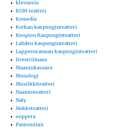
klovneria
KOM-teatteri
Komedia
Kotkan kaupunginteatteri
Kuopion Kaupunginteatteri
Lahden kaupunginteatteri
Lappeenrannan kaupunginteatteri
livestriimaus
Maaninkavaara
Monologi
Musiikkiteatteri
Naamioteatteri
Näty
Nukketeatteri
ooppera
Pantomiimi