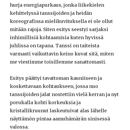
hurja energiapurkaus, jonka liikekielen
kehittelyssä tanssijoiden ja heidän
koreografinsa mielikuvituksella ei ole ollut
mitään rajoja. Siten esitys seestyi sarjaksi
inhimillisiä kohtaamisia kuten hyvissä
juhlissa on tapana. Tanssi on taiteista
varmasti vaikuttavin keino kuvat sitä, miten
me viestimme toisillemme sanattomasti.
Esitys päättyi tavattoman kauniiseen ja
koskettavaan kohtaukseen, jossa nuo
tanssijoiden jalat nostettiin vielä kerran ja nyt
porukalla kohti korkeuksia ja
kristallikruunut laskeutuivat alas lähelle
näyttämön pintaa aamuhämärän sinisessä
valossa.