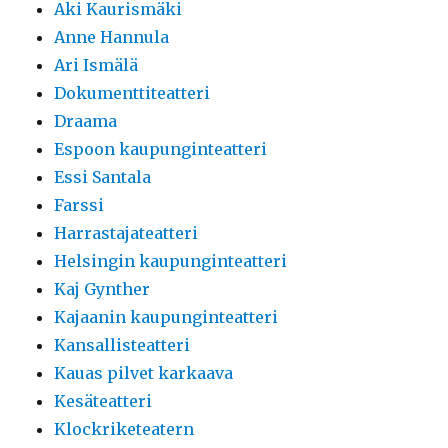
Aki Kaurismäki
Anne Hannula
Ari Ismälä
Dokumenttiteatteri
Draama
Espoon kaupunginteatteri
Essi Santala
Farssi
Harrastajateatteri
Helsingin kaupunginteatteri
Kaj Gynther
Kajaanin kaupunginteatteri
Kansallisteatteri
Kauas pilvet karkaava
Kesäteatteri
Klockriketeatern