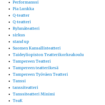
Performanssi
Pia Lunkka
Q-teatter
Q-teatteri
Ryhmäteatteri
sirkus
stand up
Suomen Kansallisteatteri
Taideyliopiston Teatterikorkeakoulu
Tampereen Teatteri
Tampereen teatterikesä
Tampereen Työväen Teatteri
Tanssi
tanssiteatteri
Tanssiteatteri Minimi
TeaK