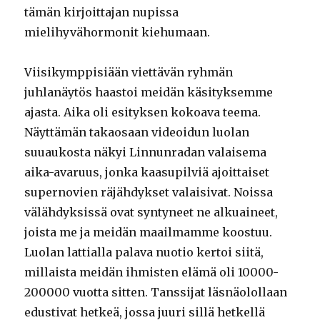
tämän kirjoittajan nupissa
mielihyvähormonit kiehumaan.
Viisikymppisiään viettävän ryhmän
juhlanäytös haastoi meidän käsityksemme
ajasta. Aika oli esityksen kokoava teema.
Näyttämän takaosaan videoidun luolan
suuaukosta näkyi Linnunradan valaisema
aika-avaruus, jonka kaasupilviä ajoittaiset
supernovien räjähdykset valaisivat. Noissa
välähdyksissä ovat syntyneet ne alkuaineet,
joista me ja meidän maailmamme koostuu.
Luolan lattialla palava nuotio kertoi siitä,
millaista meidän ihmisten elämä oli 10000-
200000 vuotta sitten. Tanssijat läsnäolollaan
edustivat hetkeä, jossa juuri sillä hetkellä