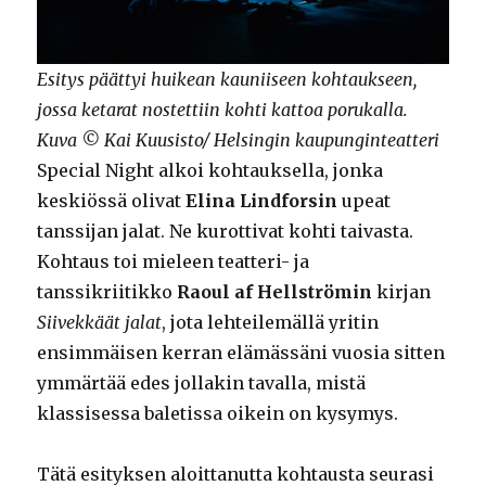
Esitys päättyi huikean kauniiseen kohtaukseen,
jossa ketarat nostettiin kohti kattoa porukalla.
Kuva © Kai Kuusisto/ Helsingin kaupunginteatteri
Special Night alkoi kohtauksella, jonka
keskiössä olivat
Elina Lindforsin
upeat
tanssijan jalat. Ne kurottivat kohti taivasta.
Kohtaus toi mieleen teatteri- ja
tanssikriitikko
Raoul af Hellströmin
kirjan
Siivekkäät jalat
, jota lehteilemällä yritin
ensimmäisen kerran elämässäni vuosia sitten
ymmärtää edes jollakin tavalla, mistä
klassisessa baletissa oikein on kysymys.
Tätä esityksen aloittanutta kohtausta seurasi