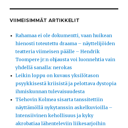
VIIMEISIMMÄT ARTIKKELIT
Rahamaa ei ole dokumentti, vaan huikean
hienosti toteutettu draama – näyttelijöiden
teatteria viimeisen päälle – Hendrik
Toompere jr:n ohjausta voi luonnehtia vain
yhdellä sanalla: nerokas
Leikin loppu on kuvaus yksilötason
psyykkisestä kriisistä ja pelottava dystopia
ihmiskunnan tulevaisuudesta
Tšehovin Kolmea sisarta tanssitettiin
näyttämöllä nykytanssin askelkuvioilla –
Intensiivinen kehollisuus ja kyky
akrobatiaa lähenteleviin liikesarjoihin