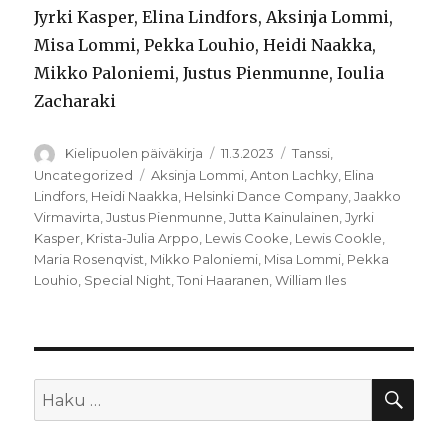
Jyrki Kasper, Elina Lindfors, Aksinja Lommi,
Misa Lommi, Pekka Louhio, Heidi Naakka,
Mikko Paloniemi, Justus Pienmunne, Ioulia
Zacharaki
Kirjoittaja
Julkaistu
Kategoriat
Kielipuolen päiväkirja
11.3.2023
Tanssi
,
Avainsanat
Uncategorized
Aksinja Lommi
,
Anton Lachky
,
Elina
Lindfors
,
Heidi Naakka
,
Helsinki Dance Company
,
Jaakko
Virmavirta
,
Justus Pienmunne
,
Jutta Kainulainen
,
Jyrki
Kasper
,
Krista-Julia Arppo
,
Lewis Cooke
,
Lewis Cookle
,
Maria Rosenqvist
,
Mikko Paloniemi
,
Misa Lommi
,
Pekka
Louhio
,
Special Night
,
Toni Haaranen
,
William Iles
HA
Etsi: