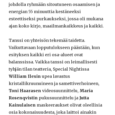
johdolla ryhmään sitoutuneen osaamisen ja
energian 55 minuuttia kestäneeksi
esteettiseksi purkaukseksi, jossa oli mukana
ajan koko kirjo, maailmankaikkeus ja kaikki.
Tanssi on yhteisön tekemää taidetta.
Vaikuttavaan lopputulokseen päästään, kun
esityksen kaikki eri osa-alueet ovat
balanssissa. Vaikka tanssi on leimallisesti
tyhjän tilan teatteria, Special Nightissa
William Ilesin
upea lavastus
kristallikruunuineen ja samettiverhoineen,
Toni Haarasen
videosuunnittelu,
Maria
Rosenqvistin
pukusuunnittelu ja
Jutta
Kainulaisen
maskeeraukset olivat oleellisia
osia kokonaisuudesta, joka laittoi ainakin