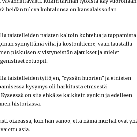
i vavahduttavasti. Kukin tarinan tytöistä käy vuorollaan
ä heidän tuleva kohtalonsa on kansalaissodan
la taistelleiden naisten kaltoin kohtelua ja tappamista
apinan synnyttämä viha ja kostonkierre, vaan taustalla
men piskuisen sivistyneistön ajatukset ja mielet
genistiset rotuopit.
la taistelleiden tyttöjen, ”ryssän huorien” ja etnisten
pamisessa kysymys oli harkitusta etnisestä
 Kyseessä on siis ehkä se kaikkein synkin ja edelleen
omen historiassa.
asti oikeassa, kun hän sanoo, että nämä murhat ovat yh
 vaiettu asia.