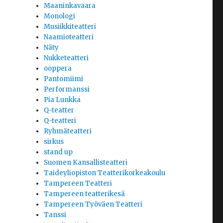
Maaninkavaara
Monologi
Musiikkiteatteri
Naamioteatteri
Näty
Nukketeatteri
ooppera
Pantomiimi
Performanssi
Pia Lunkka
Q-teatter
Q-teatteri
Ryhmäteatteri
sirkus
stand up
Suomen Kansallisteatteri
Taideyliopiston Teatterikorkeakoulu
Tampereen Teatteri
Tampereen teatterikesä
Tampereen Työväen Teatteri
Tanssi