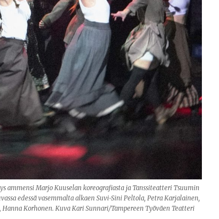
tys ammensi Marjo Kuuselan koreografiasta ja Tanssiteatteri Tsuumin
uvassa edessä vasemmalta alkaen Suvi-Sini Peltola, Petra Karjalainen,
i, Hanna Korhonen. Kuva Kari Sunnari/Tampereen Työväen Teatteri