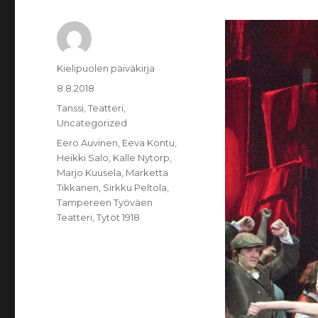
Kirjoittaja
Kielipuolen päiväkirja
Julkaistu
8.8.2018
Kategoriat
Tanssi
,
Teatteri
,
Uncategorized
Avainsanat
Eero Auvinen
,
Eeva Kontu
,
Heikki Salo
,
Kalle Nytorp
,
Marjo Kuusela
,
Marketta
Tikkanen
,
Sirkku Peltola
,
Tampereen Työväen
Teatteri
,
Tytöt 1918