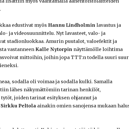
ia lisättiin myös vääntämällä äänentoistolaitteiden
.
ikkaa edustivat myös
Hannu Lindholmin
lavastus ja
lo- ja videosuunnittelu. Nyt lavasteet, valo- ja
vat stadionluokkaa. Amurin puutalot, valoefektit ja
usta vastanneen
Kalle Nytorpin
näyttämölle loihtima
svoivat mittoihin, joihin jopa TTT:n todella suuri suur
ieneksi.
eaa, sodalla oli voimaa ja sodalla kulki. Samalla
tiin lähes näkymättömiin tarinan henkilöt,
ytöt, joiden tarinat esityksen ohjannut ja
t
Sirkku Peltola
ainakin omien sanojensa mukaan halu