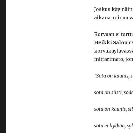
Joskus käy näin
aikana, minua v
Korvaan ei tart
Heikki Salon
es
korvakäytävässä
mittarimato, jo
”Sota on kaunis, 
sota on siisti, sod
sota on kaunis, s
sota ei hylkää, syl