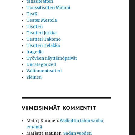
tanssiteatteri
Tanssiteatteri Minimi
TeaK
Teater Mestola
Teatteri
Teatteri Jurkka
Teatteri Takomo
Teatteri Telakka
tragedia
Työväen näyttämöpäivät
Uncategorized
Valtiomonteatteri
Yleinen
VIIMEISIMMÄT KOMMENTIT
Matti J Kuronen
:
Wolkoffin talon vanha
emäntä
Marjatta Jaatinen
:
Sadan vuoden