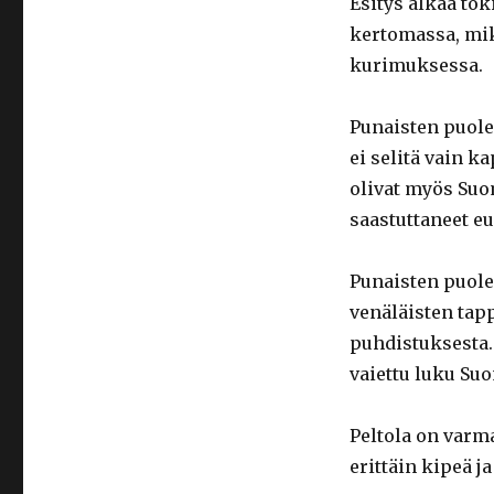
Esitys alkaa tok
kertomassa, mik
kurimuksessa.
Punaisten puolel
ei selitä vain k
olivat myös Suo
saastuttaneet eu
Punaisten puolel
venäläisten tap
puhdistuksesta.
vaiettu luku Su
Peltola on varm
erittäin kipeä ja