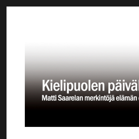
Kielipuolen päiväkirja
Teatteriblogi