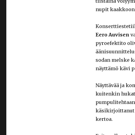
tiistaina volyym
nupit kaakkoon
Konserttiesteti
Eero
Auvisen
va
pyroefektito oli
äänisuunnittel
sodan melske ka
näyttämö kävi p
Näyttävää ja kom
kuitenkin hukat
pumpulitehtaan t
käsikirjoittanu
kertoa.