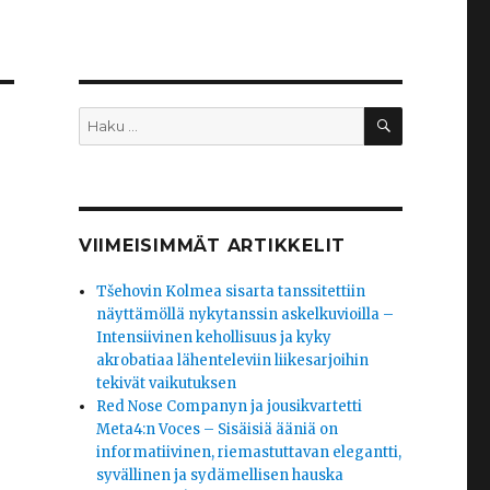
HAKU
Etsi:
VIIMEISIMMÄT ARTIKKELIT
Tšehovin Kolmea sisarta tanssitettiin
näyttämöllä nykytanssin askelkuvioilla –
Intensiivinen kehollisuus ja kyky
akrobatiaa lähenteleviin liikesarjoihin
tekivät vaikutuksen
Red Nose Companyn ja jousikvartetti
Meta4:n Voces – Sisäisiä ääniä on
informatiivinen, riemastuttavan elegantti,
syvällinen ja sydämellisen hauska