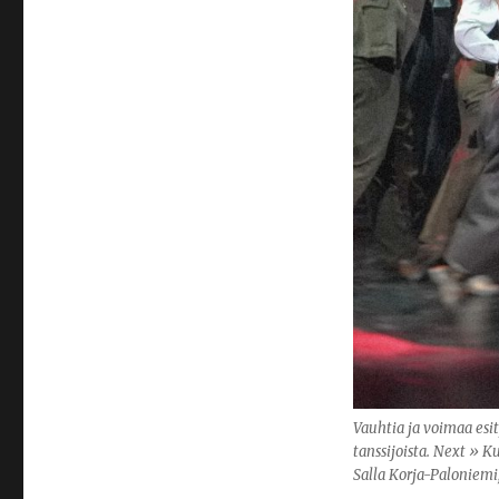
Vauhtia ja voimaa esi
tanssijoista. Next » K
Salla Korja-Paloniem