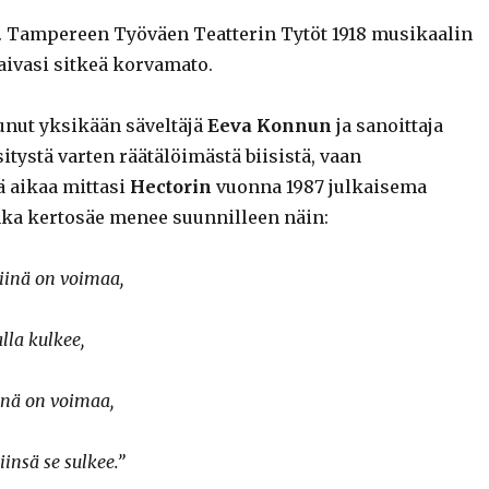
. Tampereen Työväen Teatterin Tytöt 1918 musikaalin
aivasi sitkeä korvamato.
tunut yksikään säveltäjä
Eeva Konnun
ja sanoittaja
itystä varten räätälöimästä biisistä, vaan
 aikaa mittasi
Hectorin
vuonna 1987 julkaisema
nka kertosäe menee suunnilleen näin:
siinä on voimaa,
alla kulkee,
iinä on voimaa,
iinsä se sulkee.”