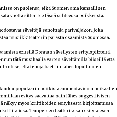
nnissa on puolensa, eikä Suomen oma kansallinen
ata vuotta sitten tee tässä suhteessa poikkeusta.
odostavat säveltäjä-sanoittaja parivaljakon, joka
staa musiikkiteatterin parasta osaamista Suomessa.
saamista eritellä Konnun sävellysten erityispiirteitä.
nnun tätä musikaalia varten säveltämillä biiseillä että
lla oli se, että tehoja haettiin lähes loputtomien
 kuuluu populaarimusiikista ammentavien musikaalien
mmillaan esitys saavuttaa näin lähes suggestiivisen
lä näkyy myös kriitikoiden esityksestä kirjoittamissa
 kritiikeissä. Tampereen teatterikesän esityksessä