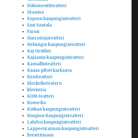
Dokumenttiteatteri
Draama
Espoon kaupunginteatteri
Essi Santala
Farssi
Harrastajateatteri
Helsingin kaupunginteatteri
Kaj Gynther
Kajaanin kaupunginteatteri
Kansallisteatteri
Kauas pilvet karkaava
Kesäteatteri
Klockriketeatern
klovneria
KOM-teatteri
Komedia
Kotkan kaupunginteatteri
Kuopion Kaupunginteatteri
Lahden kaupunginteatteri
Lappeenrannan kaupunginteatteri
livestriimaus