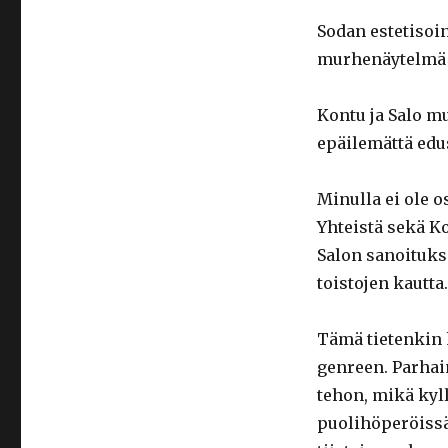
Sodan estetisoi
murhenäytelmä s
Kontu ja Salo mu
epäilemättä edu
Minulla ei ole o
Yhteistä sekä Ko
Salon sanoituksi
toistojen kautta.
Tämä tietenkin
genreen. Parhai
tehon, mikä kyl
puolihöperöissä