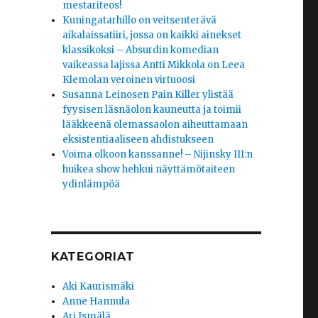
mestariteos!
Kuningatarhillo on veitsenterävä
aikalaissatiiri, jossa on kaikki ainekset
klassikoksi – Absurdin komedian
vaikeassa lajissa Antti Mikkola on Leea
Klemolan veroinen virtuoosi
Susanna Leinosen Pain Killer ylistää
fyysisen läsnäolon kauneutta ja toimii
lääkkeenä olemassaolon aiheuttamaan
eksistentiaaliseen ahdistukseen
Voima olkoon kanssanne! – Nijinsky III:n
huikea show hehkui näyttämötaiteen
ydinlämpöä
KATEGORIAT
Aki Kaurismäki
Anne Hannula
Ari Ismälä