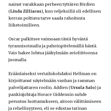
nainut varakkaan perheen tyttären Birdien
(
Linda Zilliacus
), kun veljeksillä oli edellisen
kerran polttava tarve saada rahoitusta
liiketoimilleen.
Oscar palkitsee vaimoaan tästä hyvästä
tyrannisoimalla ja pahoinpitelemällä häntä.
Vaio hakee lohtua jääkylmään avioliittoonsa
juomalla.
Eräänlaiseksi vertailukohdaksi Hellman on
kirjoittanut näytelmään vanhan ja ramman
palvelijattaren roolin. Addien (
Ursula Salo
) ja
pankinjohtaja Horace Giddensin suhde
perustuu luottamukseen, aitoon välittämiseen
ja rehellisyyteen, eli se edustaa tarinan