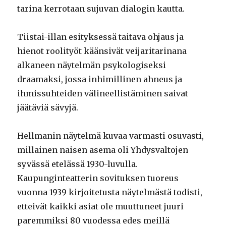
tarina kerrotaan sujuvan dialogin kautta.
Tiistai-illan esityksessä taitava ohjaus ja
hienot roolityöt käänsivät veijaritarinana
alkaneen näytelmän psykologiseksi
draamaksi, jossa inhimillinen ahneus ja
ihmissuhteiden välineellistäminen saivat
jäätäviä sävyjä.
Hellmanin näytelmä kuvaa varmasti osuvasti,
millainen naisen asema oli Yhdysvaltojen
syvässä etelässä 1930-luvulla.
Kaupunginteatterin sovituksen tuoreus
vuonna 1939 kirjoitetusta näytelmästä todisti,
etteivät kaikki asiat ole muuttuneet juuri
paremmiksi 80 vuodessa edes meillä