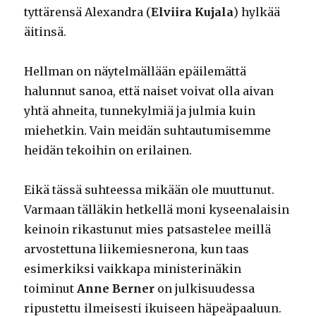
tyttärensä Alexandra (
Elviira Kujala
) hylkää
äitinsä.
Hellman on näytelmällään epäilemättä
halunnut sanoa, että naiset voivat olla aivan
yhtä ahneita, tunnekylmiä ja julmia kuin
miehetkin. Vain meidän suhtautumisemme
heidän tekoihin on erilainen.
Eikä tässä suhteessa mikään ole muuttunut.
Varmaan tälläkin hetkellä moni kyseenalaisin
keinoin rikastunut mies patsastelee meillä
arvostettuna liikemiesnerona, kun taas
esimerkiksi vaikkapa ministerinäkin
toiminut
Anne Berner
on julkisuudessa
ripustettu ilmeisesti ikuiseen häpeäpaaluun.