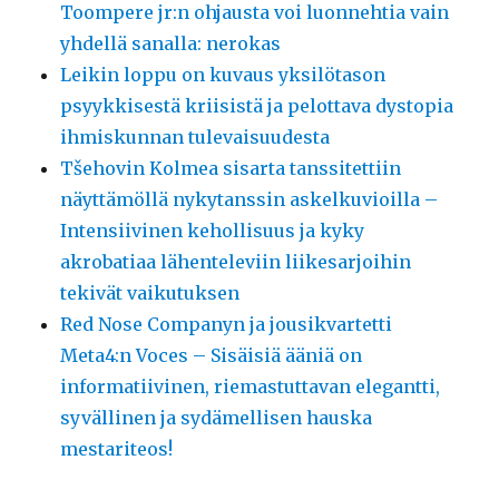
Toompere jr:n ohjausta voi luonnehtia vain
yhdellä sanalla: nerokas
Leikin loppu on kuvaus yksilötason
psyykkisestä kriisistä ja pelottava dystopia
ihmiskunnan tulevaisuudesta
Tšehovin Kolmea sisarta tanssitettiin
näyttämöllä nykytanssin askelkuvioilla –
Intensiivinen kehollisuus ja kyky
akrobatiaa lähenteleviin liikesarjoihin
tekivät vaikutuksen
Red Nose Companyn ja jousikvartetti
Meta4:n Voces – Sisäisiä ääniä on
informatiivinen, riemastuttavan elegantti,
syvällinen ja sydämellisen hauska
mestariteos!