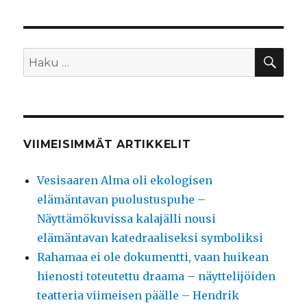
HA
Etsi:
VIIMEISIMMÄT ARTIKKELIT
Vesisaaren Alma oli ekologisen
elämäntavan puolustuspuhe –
Näyttämökuvissa kalajälli nousi
elämäntavan katedraaliseksi symboliksi
Rahamaa ei ole dokumentti, vaan huikean
hienosti toteutettu draama – näyttelijöiden
teatteria viimeisen päälle – Hendrik