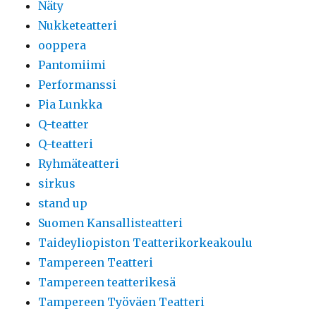
Näty
Nukketeatteri
ooppera
Pantomiimi
Performanssi
Pia Lunkka
Q-teatter
Q-teatteri
Ryhmäteatteri
sirkus
stand up
Suomen Kansallisteatteri
Taideyliopiston Teatterikorkeakoulu
Tampereen Teatteri
Tampereen teatterikesä
Tampereen Työväen Teatteri