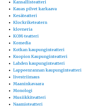
Kansallisteatteri
Kauas pilvet karkaava
Kesäteatteri
Klockriketeatern
klovneria
KOM-teatteri
Komedia
Kotkan kaupunginteatteri
Kuopion Kaupunginteatteri
Lahden kaupunginteatteri
Lappeenrannan kaupunginteatteri
livestriimaus
Maaninkavaara
Monologi
Musiikkiteatteri
Naamioteatteri