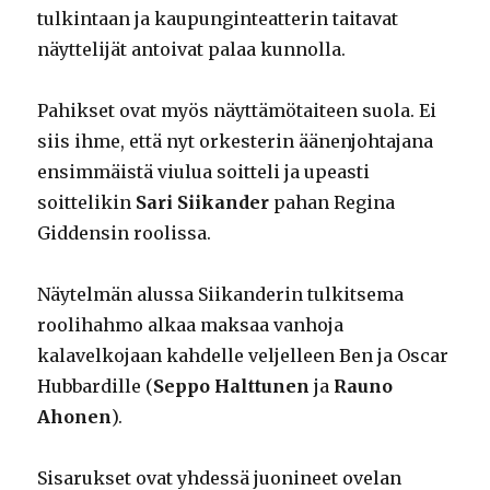
tulkintaan ja kaupunginteatterin taitavat
näyttelijät antoivat palaa kunnolla.
Pahikset ovat myös näyttämötaiteen suola. Ei
siis ihme, että nyt orkesterin äänenjohtajana
ensimmäistä viulua soitteli ja upeasti
soittelikin
Sari Siikander
pahan Regina
Giddensin roolissa.
Näytelmän alussa Siikanderin tulkitsema
roolihahmo alkaa maksaa vanhoja
kalavelkojaan kahdelle veljelleen Ben ja Oscar
Hubbardille (
Seppo Halttunen
ja
Rauno
Ahonen
).
Sisarukset ovat yhdessä juonineet ovelan