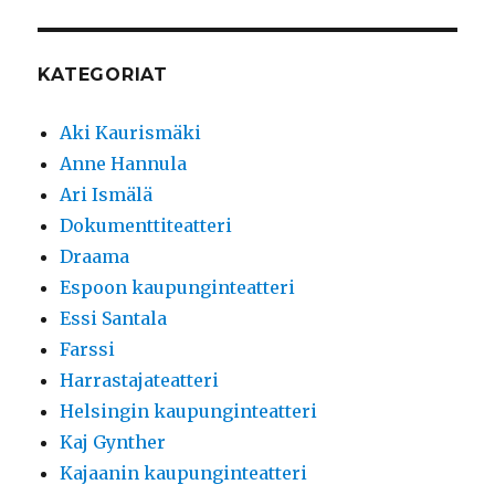
KATEGORIAT
Aki Kaurismäki
Anne Hannula
Ari Ismälä
Dokumenttiteatteri
Draama
Espoon kaupunginteatteri
Essi Santala
Farssi
Harrastajateatteri
Helsingin kaupunginteatteri
Kaj Gynther
Kajaanin kaupunginteatteri