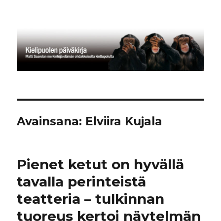
Kielipuolen päiväkirja
Avainsana:
Elviira Kujala
Pienet ketut on hyvällä
tavalla perinteistä
teatteria – tulkinnan
tuoreus kertoi näytelmän