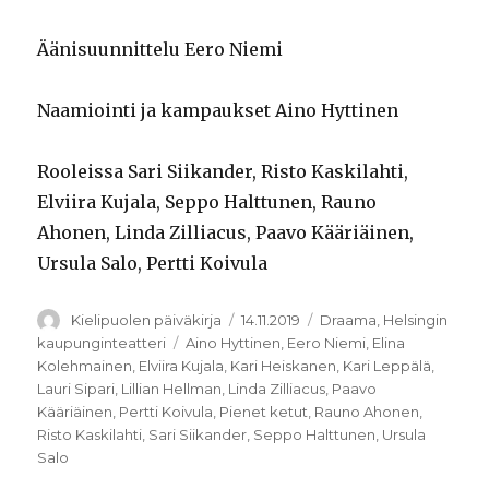
Äänisuunnittelu Eero Niemi
Naamiointi ja kampaukset Aino Hyttinen
Rooleissa Sari Siikander, Risto Kaskilahti,
Elviira Kujala, Seppo Halttunen, Rauno
Ahonen, Linda Zilliacus, Paavo Kääriäinen,
Ursula Salo, Pertti Koivula
Kirjoittaja
Julkaistu
Kategoriat
Kielipuolen päiväkirja
14.11.2019
Draama
,
Helsingin
Avainsanat
kaupunginteatteri
Aino Hyttinen
,
Eero Niemi
,
Elina
Kolehmainen
,
Elviira Kujala
,
Kari Heiskanen
,
Kari Leppälä
,
Lauri Sipari
,
Lillian Hellman
,
Linda Zilliacus
,
Paavo
Kääriäinen
,
Pertti Koivula
,
Pienet ketut
,
Rauno Ahonen
,
Risto Kaskilahti
,
Sari Siikander
,
Seppo Halttunen
,
Ursula
Salo