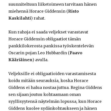
suunniteltuun liiketoimeen tarvitaan hänen
miehensä Horace Giddensin (
Risto
Kaskilahti
) rahat.
Kun rahoja ei saada veljekset varastavat
Horace Giddensin obligaatiot tämän
pankkilokerosta pankissa työskentelevän
Oscarin pojan Leo Hubbardin (
Paavo
Kääriäinen
) avulla.
Veljeksille ei obligaatioiden varastamisesta
koidu mitään seurauksia, koska Horace
Giddens ei halua nostaa juttua. Regina Giddens
sen sijaan joutuu kohtaamaan oman
syyllisyytensä näytelmän lopussa, kun Horace
Giddens kuolee sydänkohtaukseen ja hänen