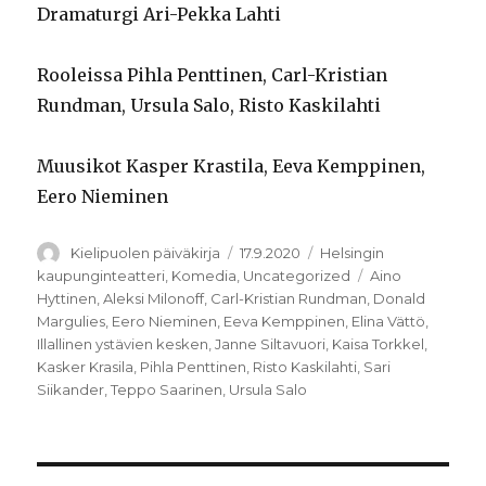
Dramaturgi Ari-Pekka Lahti
Rooleissa Pihla Penttinen, Carl-Kristian
Rundman, Ursula Salo, Risto Kaskilahti
Muusikot Kasper Krastila, Eeva Kemppinen,
Eero Nieminen
Kirjoittaja
Julkaistu
Kategoriat
Kielipuolen päiväkirja
17.9.2020
Helsingin
Avainsanat
kaupunginteatteri
,
Komedia
,
Uncategorized
Aino
Hyttinen
,
Aleksi Milonoff
,
Carl-Kristian Rundman
,
Donald
Margulies
,
Eero Nieminen
,
Eeva Kemppinen
,
Elina Vättö
,
Illallinen ystävien kesken
,
Janne Siltavuori
,
Kaisa Torkkel
,
Kasker Krasila
,
Pihla Penttinen
,
Risto Kaskilahti
,
Sari
Siikander
,
Teppo Saarinen
,
Ursula Salo