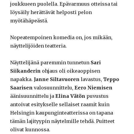
joukkueen puolella. Epävarmuus otteissa tai
löysäily herättävät helposti pelon
myötähäpeästä.
Nopeatempoinen komedia on, jos mikään,
näyttelijöiden teatteria.
Näyttelijänä paremmin tunnetun
Sari
Siikanderin
ohjaus oli oikeaoppisen
napakka.
Janne Siltavuoren
lavastus,
Teppo
Saarisen
valosuunnittelu,
Eero Niemisen
äänisuunnittelu ja
Elina Vätön
puvustus
antoivat esitykselle sellaiset raamit kuin
Helsingin kaupunginteatterissa on tapana
tämän lajityypin näytelmille tehdä. Puitteet
olivat kunnossa.