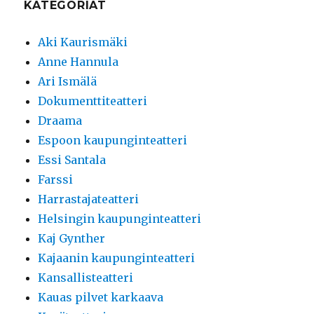
KATEGORIAT
Aki Kaurismäki
Anne Hannula
Ari Ismälä
Dokumenttiteatteri
Draama
Espoon kaupunginteatteri
Essi Santala
Farssi
Harrastajateatteri
Helsingin kaupunginteatteri
Kaj Gynther
Kajaanin kaupunginteatteri
Kansallisteatteri
Kauas pilvet karkaava