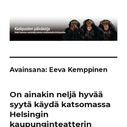
Kielipuolen päiväkirja
Avainsana:
Eeva Kemppinen
On ainakin neljä hyvää
syytä käydä katsomassa
Helsingin
kaupunginteatterin