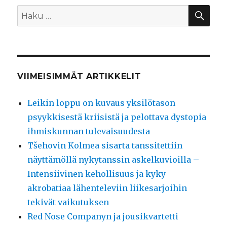
HA
Etsi:
VIIMEISIMMÄT ARTIKKELIT
Leikin loppu on kuvaus yksilötason
psyykkisestä kriisistä ja pelottava dystopia
ihmiskunnan tulevaisuudesta
Tšehovin Kolmea sisarta tanssitettiin
näyttämöllä nykytanssin askelkuvioilla –
Intensiivinen kehollisuus ja kyky
akrobatiaa lähenteleviin liikesarjoihin
tekivät vaikutuksen
Red Nose Companyn ja jousikvartetti