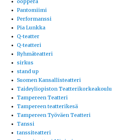
ooppera
Pantomiimi
Performanssi
Pia Lunkka
Q-teatter
Q-teatteri
Ryhmäteatteri
sirkus
stand up
Suomen Kansallisteatteri
Taideyliopiston Teatterikorkeakoulu
Tampereen Teatteri
Tampereen teatterikesä
Tampereen Työväen Teatteri
Tanssi
tanssiteatteri