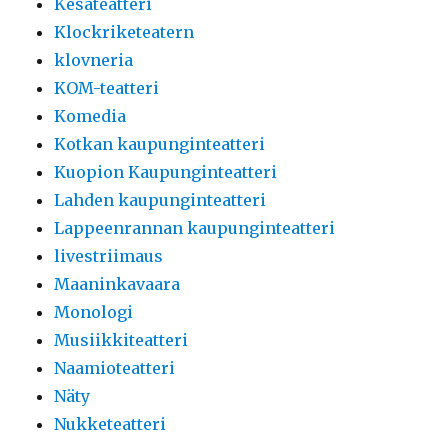
Kesäteatteri
Klockriketeatern
klovneria
KOM-teatteri
Komedia
Kotkan kaupunginteatteri
Kuopion Kaupunginteatteri
Lahden kaupunginteatteri
Lappeenrannan kaupunginteatteri
livestriimaus
Maaninkavaara
Monologi
Musiikkiteatteri
Naamioteatteri
Näty
Nukketeatteri