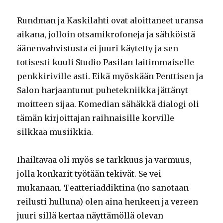
Rundman ja Kaskilahti ovat aloittaneet uransa
aikana, jolloin otsamikrofoneja ja sähköistä
äänenvahvistusta ei juuri käytetty ja sen
totisesti kuuli Studio Pasilan laitimmaiselle
penkkiriville asti. Eikä myöskään Penttisen ja
Salon harjaantunut puhetekniikka jättänyt
moitteen sijaa. Komedian sähäkkä dialogi oli
tämän kirjoittajan raihnaisille korville
silkkaa musiikkia.
Ihailtavaa oli myös se tarkkuus ja varmuus,
jolla konkarit työtään tekivät. Se vei
mukanaan. Teatteriaddiktina (no sanotaan
reilusti hulluna) olen aina henkeen ja vereen
juuri sillä kertaa näyttämöllä olevan