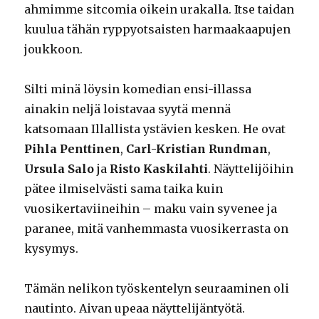
ahmimme sitcomia oikein urakalla. Itse taidan
kuulua tähän ryppyotsaisten harmaakaapujen
joukkoon.
Silti minä löysin komedian ensi-illassa
ainakin neljä loistavaa syytä mennä
katsomaan Illallista ystävien kesken. He ovat
Pihla Penttinen
,
Carl-Kristian Rundman
,
Ursula Salo
ja
Risto Kaskilahti
. Näyttelijöihin
pätee ilmiselvästi sama taika kuin
vuosikertaviineihin – maku vain syvenee ja
paranee, mitä vanhemmasta vuosikerrasta on
kysymys.
Tämän nelikon työskentelyn seuraaminen oli
nautinto. Aivan upeaa näyttelijäntyötä.