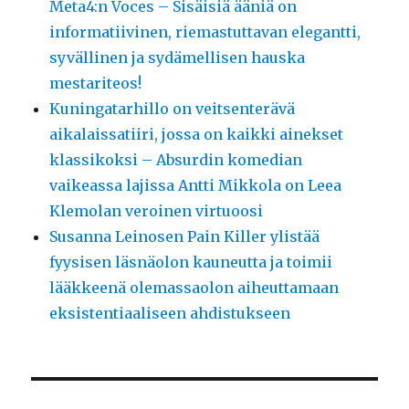
Meta4:n Voces – Sisäisiä ääniä on
informatiivinen, riemastuttavan elegantti,
syvällinen ja sydämellisen hauska
mestariteos!
Kuningatarhillo on veitsenterävä
aikalaissatiiri, jossa on kaikki ainekset
klassikoksi – Absurdin komedian
vaikeassa lajissa Antti Mikkola on Leea
Klemolan veroinen virtuoosi
Susanna Leinosen Pain Killer ylistää
fyysisen läsnäolon kauneutta ja toimii
lääkkeenä olemassaolon aiheuttamaan
eksistentiaaliseen ahdistukseen