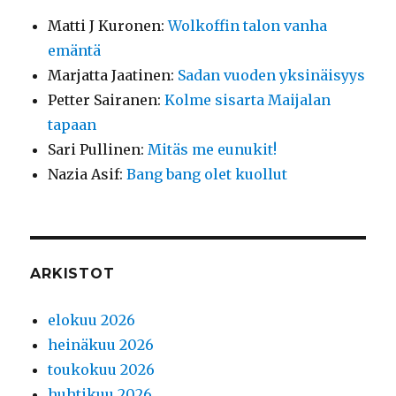
Matti J Kuronen
:
Wolkoffin talon vanha
emäntä
Marjatta Jaatinen
:
Sadan vuoden yksinäisyys
Petter Sairanen
:
Kolme sisarta Maijalan
tapaan
Sari Pullinen
:
Mitäs me eunukit!
Nazia Asif
:
Bang bang olet kuollut
ARKISTOT
elokuu 2026
heinäkuu 2026
toukokuu 2026
huhtikuu 2026