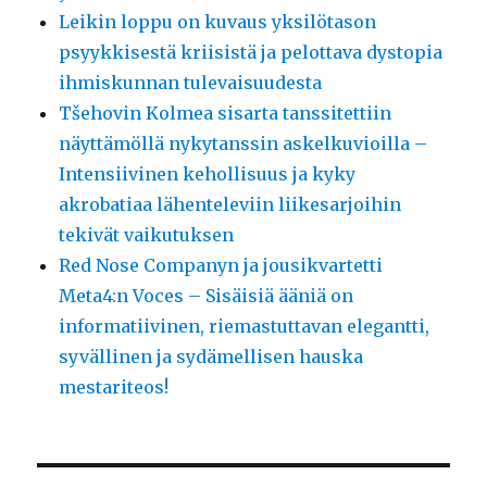
Leikin loppu on kuvaus yksilötason
psyykkisestä kriisistä ja pelottava dystopia
ihmiskunnan tulevaisuudesta
Tšehovin Kolmea sisarta tanssitettiin
näyttämöllä nykytanssin askelkuvioilla –
Intensiivinen kehollisuus ja kyky
akrobatiaa lähenteleviin liikesarjoihin
tekivät vaikutuksen
Red Nose Companyn ja jousikvartetti
Meta4:n Voces – Sisäisiä ääniä on
informatiivinen, riemastuttavan elegantti,
syvällinen ja sydämellisen hauska
mestariteos!