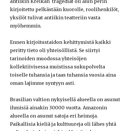
antiikin Kreikan tragediat oli alun perin
kirjoitettu pelkästään kuorolle, roolihenkilöt,
yksilöt tulivat antiikin teatteriin vasta
myöhemmin.
Ennen kirjoitustaidon kehittymistä kaikki
peritty tieto oli yhteisöllistä. Se siirtyi
tarinoiden muodossa yhteisöjen
kollektiivisessa muistissa sukupolvelta
toiselle tuhansia ja taas tuhansia vuosia aina
oman lajimme syntyyn asti.
Brasilian valtion nykyisellä alueella on asunut
ihmisiä ainakin 30000 vuotta. Amazonin
alueella on asunut satoja eri heimoja.
Paikallisia kieliä ja kulttuureja oli lähes yhtä