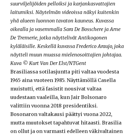
suurviljelijöiden pelloiksi ja karjankasvattajien
laitumiksi. Näytelmän videoissa näkyi kuitenkin
yhä alueen luonnon tavaton kauneus. Kuvassa
oikealla ja vasemmalla Sara De Bosschere ja Arne
De Tremerie, jotka näyttelivät Antikogonen
kyläläisille. Keskellä kuvassa Frederico Araujo, joka
näytteli muun muassa mielenosoittajien johtajaa.
Kuva © Kurt Van Der Elst/NTGent
Brasiliassa sotilasjuntta piti valtaa vuodesta
1965 aina vuoteen 1985. Näyttämöllä Casella
muistutti, että fasistit nousivat valtaa
uudestaan vaaleilla, kun Jair Bolsonaro
valittiin vuonna 2018 presidentiksi.
Bosonaron valtakausi päättyi vuona 2022,
mutta muutokset tapahtuvat hitaasti. Brasilia
on ollut ja on varmasti edelleen väkivaltainen