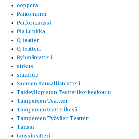
ooppera
Pantomiimi
Performanssi
Pia Lunkka
Q-teatter
Q-teatteri
Ryhmäteatteri
sirkus
stand up
Suomen Kansallisteatteri
Taideyliopiston Teatterikorkeakoulu
Tampereen Teatteri
Tampereen teatterikesä
Tampereen Työväen Teatteri
Tanssi
tanssiteatteri