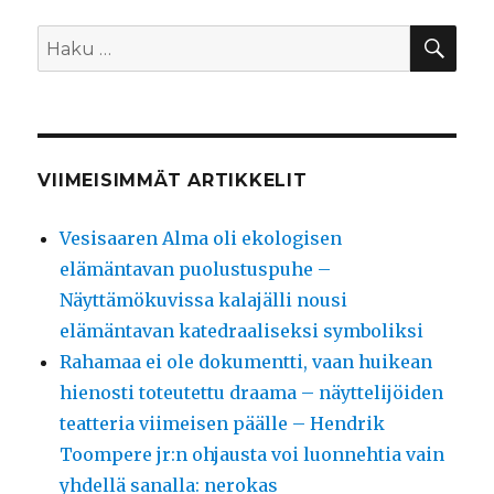
HA
Etsi:
VIIMEISIMMÄT ARTIKKELIT
Vesisaaren Alma oli ekologisen
elämäntavan puolustuspuhe –
Näyttämökuvissa kalajälli nousi
elämäntavan katedraaliseksi symboliksi
Rahamaa ei ole dokumentti, vaan huikean
hienosti toteutettu draama – näyttelijöiden
teatteria viimeisen päälle – Hendrik
Toompere jr:n ohjausta voi luonnehtia vain
yhdellä sanalla: nerokas