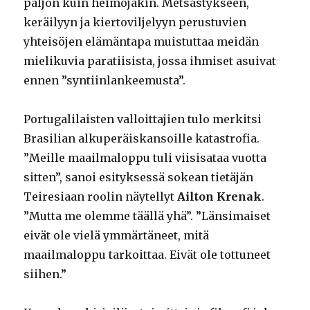
paljon kuin heimojakin. Metsästykseen,
keräilyyn ja kiertoviljelyyn perustuvien
yhteisöjen elämäntapa muistuttaa meidän
mielikuvia paratiisista, jossa ihmiset asuivat
ennen ”syntiinlankeemusta”.
Portugalilaisten valloittajien tulo merkitsi
Brasilian alkuperäiskansoille katastrofia.
”Meille maailmaloppu tuli viisisataa vuotta
sitten”, sanoi esityksessä sokean tietäjän
Teiresiaan roolin näytellyt
Ailton Krenak
.
”Mutta me olemme täällä yhä”. ”Länsimaiset
eivät ole vielä ymmärtäneet, mitä
maailmaloppu tarkoittaa. Eivät ole tottuneet
siihen.”