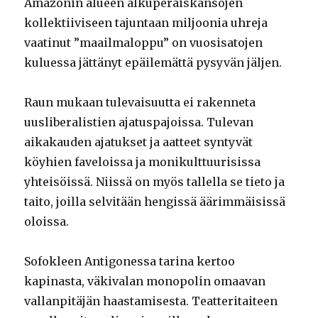
Amazonin alueen alkuperäiskansojen
kollektiiviseen tajuntaan miljoonia uhreja
vaatinut ”maailmaloppu” on vuosisatojen
kuluessa jättänyt epäilemättä pysyvän jäljen.
Raun mukaan tulevaisuutta ei rakenneta
uusliberalistien ajatuspajoissa. Tulevan
aikakauden ajatukset ja aatteet syntyvät
köyhien faveloissa ja monikulttuurisissa
yhteisöissä. Niissä on myös tallella se tieto ja
taito, joilla selvitään hengissä äärimmäisissä
oloissa.
Sofokleen Antigonessa tarina kertoo
kapinasta, väkivalan monopolin omaavan
vallanpitäjän haastamisesta. Teatteritaiteen