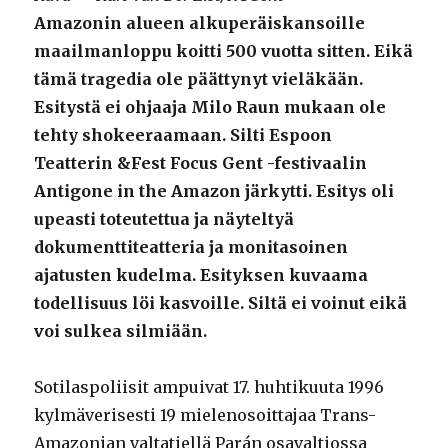
Amazonin alueen alkuperäiskansoille
maailmanloppu koitti 500 vuotta sitten. Eikä
tämä tragedia ole päättynyt vieläkään.
Esitystä ei ohjaaja Milo Raun mukaan ole
tehty shokeeraamaan. Silti Espoon
Teatterin &Fest Focus Gent -festivaalin
Antigone in the Amazon järkytti. Esitys oli
upeasti toteutettua ja näyteltyä
dokumenttiteatteria ja monitasoinen
ajatusten kudelma. Esityksen kuvaama
todellisuus löi kasvoille. Siltä ei voinut eikä
voi sulkea silmiään.
Sotilaspoliisit ampuivat 17. huhtikuuta 1996
kylmäverisesti 19 mielenosoittajaa Trans-
Amazonian valtatiellä Parán osavaltiossa