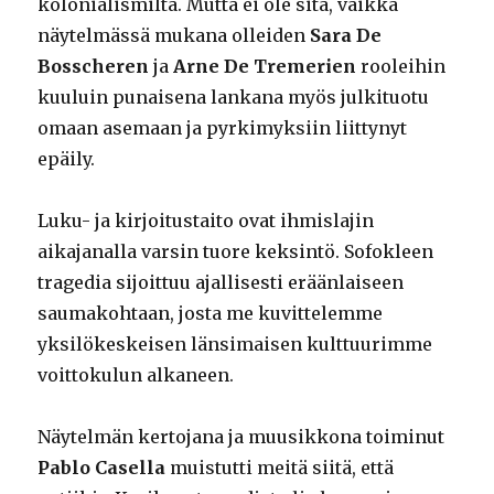
kolonialismilta. Mutta ei ole sitä, vaikka
näytelmässä mukana olleiden
Sara De
Bosscheren
ja
Arne De Tremerien
rooleihin
kuuluin punaisena lankana myös julkituotu
omaan asemaan ja pyrkimyksiin liittynyt
epäily.
Luku- ja kirjoitustaito ovat ihmislajin
aikajanalla varsin tuore keksintö. Sofokleen
tragedia sijoittuu ajallisesti eräänlaiseen
saumakohtaan, josta me kuvittelemme
yksilökeskeisen länsimaisen kulttuurimme
voittokulun alkaneen.
Näytelmän kertojana ja muusikkona toiminut
Pablo Casella
muistutti meitä siitä, että