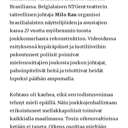
Brasiliassa. Belgialaisen NTGent-teatterin
taiteellinen johtaja
Milo Rau
organisoi
brasilialaisten näyttelijöiden ja avustajien
kassa 27 vuotta myöhemmin tuosta
joukkomurhasta rekonstruktion. Videoidussa
esityksessä kypäräpäiset ja luotiliiveihin
pukeutuneet poliisit poimivat
mielenosittajien joukosta joukon johtajat,
pahoinpitelivät heitä ja teloittivat heidät
lopuksi päähän ampumalla.
Kohtaus oli kauhea, eikä sen todistusvoimaa
tehnyt mieli epäillä. Näin joukkojenhallintaan
erikoistuneet mellakkapoliisit toimivat
kaikkialla maailmassa. Tosin oikeusvaltioissa
ketään ei tapeta. Oikeus osoittaa mieltään