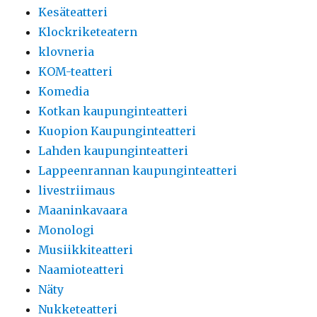
Kesäteatteri
Klockriketeatern
klovneria
KOM-teatteri
Komedia
Kotkan kaupunginteatteri
Kuopion Kaupunginteatteri
Lahden kaupunginteatteri
Lappeenrannan kaupunginteatteri
livestriimaus
Maaninkavaara
Monologi
Musiikkiteatteri
Naamioteatteri
Näty
Nukketeatteri