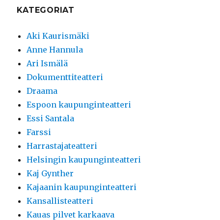
KATEGORIAT
Aki Kaurismäki
Anne Hannula
Ari Ismälä
Dokumenttiteatteri
Draama
Espoon kaupunginteatteri
Essi Santala
Farssi
Harrastajateatteri
Helsingin kaupunginteatteri
Kaj Gynther
Kajaanin kaupunginteatteri
Kansallisteatteri
Kauas pilvet karkaava