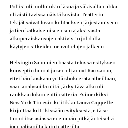
Poliisi oli tuolloinkin läsnä ja väkivallan uhka
oli aistittavissa näistä kuvista. Teatterin
tekijät saivat luvan kohtauksen järjestämiseen
ja tien katkaisemiseen sen ajaksi vasta
alkuperäiskansojen aktivistin johdolla
käytyjen sitkeiden neuvottelujen jälkeen.
Helsingin Sanomien haastattelussa esityksen
konseptin luonut ja sen ohjannut Rau sanoo,
ettei hän koskaan yritä shokeerata aiheillaan,
vaan analysoida niitä. Järkyttävä alku oli
rankkaa dokumenttiteatteria. Esimerkiksi
New York Timesin kriitikko
Laura Cappelle
kirjoittaa krittikissään esityksestä, että se
tuntui itse asiassa enemmän pitkäjänteiseltä
journalismilta kuin teatterilta.