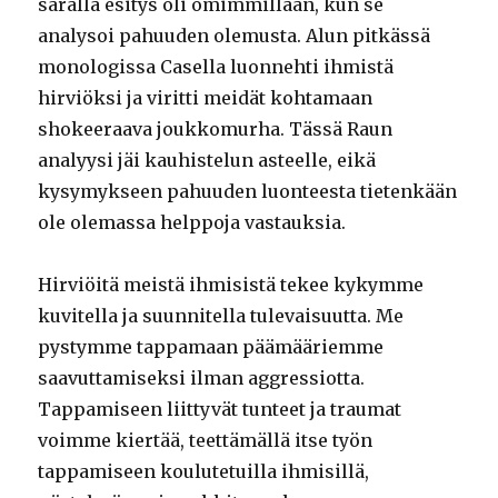
saralla esitys oli omimmillaan, kun se
analysoi pahuuden olemusta. Alun pitkässä
monologissa Casella luonnehti ihmistä
hirviöksi ja viritti meidät kohtamaan
shokeeraava joukkomurha. Tässä Raun
analyysi jäi kauhistelun asteelle, eikä
kysymykseen pahuuden luonteesta tietenkään
ole olemassa helppoja vastauksia.
Hirviöitä meistä ihmisistä tekee kykymme
kuvitella ja suunnitella tulevaisuutta. Me
pystymme tappamaan päämääriemme
saavuttamiseksi ilman aggressiotta.
Tappamiseen liittyvät tunteet ja traumat
voimme kiertää, teettämällä itse työn
tappamiseen koulutetuilla ihmisillä,