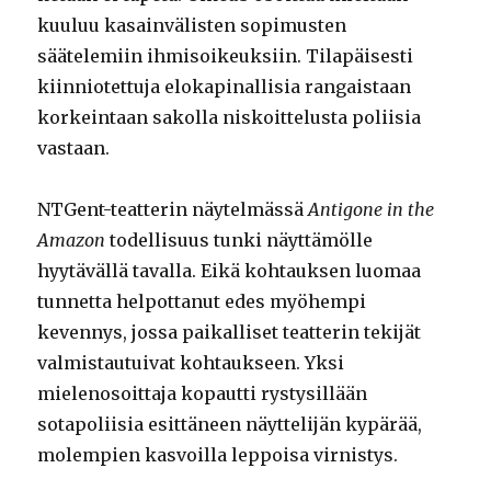
kuuluu kasainvälisten sopimusten
säätelemiin ihmisoikeuksiin. Tilapäisesti
kiinniotettuja elokapinallisia rangaistaan
korkeintaan sakolla niskoittelusta poliisia
vastaan.
NTGent-teatterin näytelmässä
Antigone in the
Amazon
todellisuus tunki näyttämölle
hyytävällä tavalla. Eikä kohtauksen luomaa
tunnetta helpottanut edes myöhempi
kevennys, jossa paikalliset teatterin tekijät
valmistautuivat kohtaukseen. Yksi
mielenosoittaja kopautti rystysillään
sotapoliisia esittäneen näyttelijän kypärää,
molempien kasvoilla leppoisa virnistys.