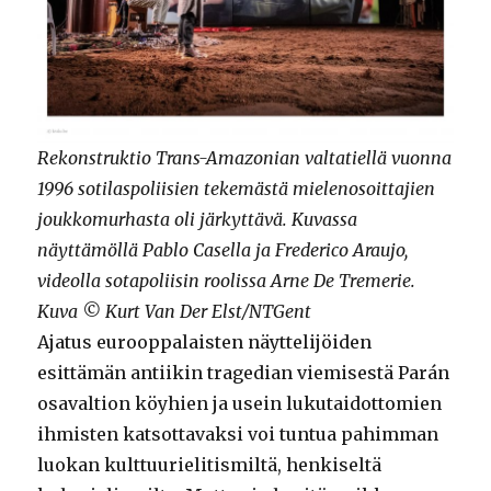
Rekonstruktio Trans-Amazonian valtatiellä vuonna
1996 sotilaspoliisien tekemästä mielenosoittajien
joukkomurhasta oli järkyttävä. Kuvassa
näyttämöllä Pablo Casella ja Frederico Araujo,
videolla sotapoliisin roolissa Arne De Tremerie.
Kuva © Kurt Van Der Elst/NTGent
Ajatus eurooppalaisten näyttelijöiden
esittämän antiikin tragedian viemisestä Parán
osavaltion köyhien ja usein lukutaidottomien
ihmisten katsottavaksi voi tuntua pahimman
luokan kulttuurielitismiltä, henkiseltä