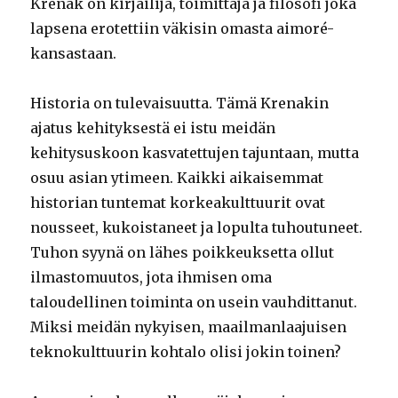
Krenak on kirjailija, toimittaja ja filosofi joka
lapsena erotettiin väkisin omasta aimoré-
kansastaan.
Historia on tulevaisuutta. Tämä Krenakin
ajatus kehityksestä ei istu meidän
kehitysuskoon kasvatettujen tajuntaan, mutta
osuu asian ytimeen. Kaikki aikaisemmat
historian tuntemat korkeakulttuurit ovat
nousseet, kukoistaneet ja lopulta tuhoutuneet.
Tuhon syynä on lähes poikkeuksetta ollut
ilmastomuutos, jota ihmisen oma
taloudellinen toiminta on usein vauhdittanut.
Miksi meidän nykyisen, maailmanlaajuisen
teknokulttuurin kohtalo olisi jokin toinen?