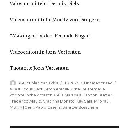
Valosuunnittelu: Dennis Diels
Videosuunnittelu: Moritz von Dungern
”Making of” video: Fernado Nogari
Videoeditointi: Joris Vertenten
Tuotanto: Joris Vertenten
Kirjoittaja
Julkaistu
Kategoriat
Avain
Kielipuolen päiväkirja
11.3.2024
Uncategorized
&Fest Focus Gent
,
Ailton Krenak
,
Arne De Tremerie
,
Atigone in the Amazon
,
Célia Maracajà
,
Espoon Teatteri
,
Frederico Araujo
,
Gracinha Donato
,
Kay Sara
,
Milo rau
,
MST
,
NTGent
,
Pablo Casella
,
Sara De Bosschere