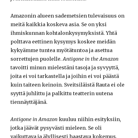
Amazonin alueen sademetsien tulevaisuus on
meitä kaikkia koskeva asia. Se on yksi
ihmiskunnan kohtalonkysymyksistä. Yhtä
polttava eettinen kysymys koskee meidän
kykyämme tuntea myötätuntoa ja asettua
sorrettujen puolelle.
Antigone in the Amazon
tavoitti minun mielestäni tasoja ja syvyyttä,
joita ei voi tarkastella ja joihin ei voi päästä
kuin taiteen keinoin. Sveitsiläistä Rauta ei ole
syyttä juhlittu ja palkittu teatterin uutena
tiennäyttäjänä.
Antigone in Amazon
kuuluu niihin esityksiin,
jotka jäävät pysyvästi mieleen. Se oli
vaikuttava ja älyllisesti haastava kokemus.