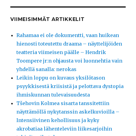
VIIMEISIMMÄT ARTIKKELIT
Rahamaa ei ole dokumentti, vaan huikean
hienosti toteutettu draama – näyttelijöiden
teatteria viimeisen päälle – Hendrik
Toompere jr:n ohjausta voi luonnehtia vain
yhdellä sanalla: nerokas
Leikin loppu on kuvaus yksilötason
psyykkisestä kriisistä ja pelottava dystopia
ihmiskunnan tulevaisuudesta
Tšehovin Kolmea sisarta tanssitettiin
näyttämöllä nykytanssin askelkuvioilla –
Intensiivinen kehollisuus ja kyky
akrobatiaa lähenteleviin liikesarjoihin