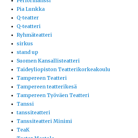
Performanssi
Pia Lunkka
Q-teatter
Q-teatteri
Ryhmäteatteri
sirkus
stand up
Suomen Kansallisteatteri
Taideyliopiston Teatterikorkeakoulu
Tampereen Teatteri
Tampereen teatterikesä
Tampereen Työväen Teatteri
Tanssi
tanssiteatteri
Tanssiteatteri Minimi
TeaK