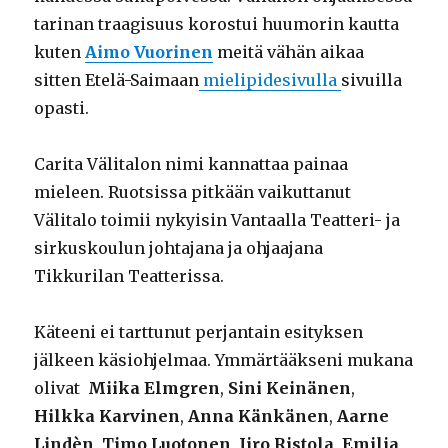
tarinan traagisuus korostui huumorin kautta
kuten
Aimo Vuorinen
meitä vähän aikaa
sitten Etelä-Saimaan
mielipidesivulla
sivuilla
opasti.
Carita Välitalon nimi kannattaa painaa
mieleen. Ruotsissa pitkään vaikuttanut
Välitalo toimii nykyisin Vantaalla Teatteri- ja
sirkuskoulun johtajana ja ohjaajana
Tikkurilan Teatterissa.
Käteeni ei tarttunut perjantain esityksen
jälkeen käsiohjelmaa. Ymmärtääkseni mukana
olivat
Miika Elmgren
,
Sini Keinänen
,
Hilkka Karvinen
,
Anna Känkänen
,
Aarne
Lindèn
,
Timo Luotonen
,
Iiro Ristola
,
Emilia