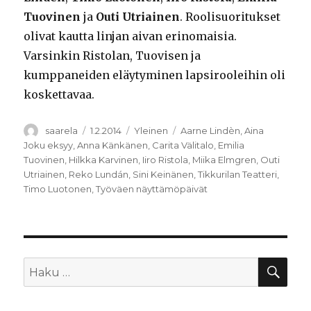
Tuovinen
ja
Outi Utriainen
. Roolisuoritukset
olivat kautta linjan aivan erinomaisia.
Varsinkin Ristolan, Tuovisen ja
kumppaneiden eläytyminen lapsirooleihin oli
koskettavaa.
Kirjoittaja
Julkaistu
Kategoriat
Avainsanat
saarela
1.2.2014
Yleinen
Aarne Lindèn
,
Aina
Joku eksyy
,
Anna Känkänen
,
Carita Välitalo
,
Emilia
Tuovinen
,
Hilkka Karvinen
,
Iiro Ristola
,
Miika Elmgren
,
Outi
Utriainen
,
Reko Lundán
,
Sini Keinänen
,
Tikkurilan Teatteri
,
Timo Luotonen
,
Työväen näyttämöpäivät
HA
Etsi: