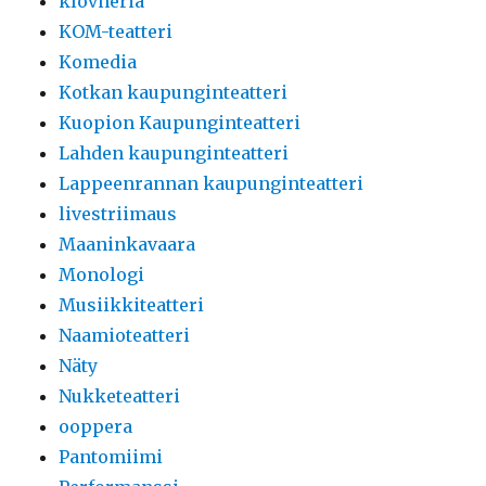
klovneria
KOM-teatteri
Komedia
Kotkan kaupunginteatteri
Kuopion Kaupunginteatteri
Lahden kaupunginteatteri
Lappeenrannan kaupunginteatteri
livestriimaus
Maaninkavaara
Monologi
Musiikkiteatteri
Naamioteatteri
Näty
Nukketeatteri
ooppera
Pantomiimi