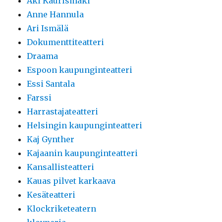
Aki Kaurismäki
Anne Hannula
Ari Ismälä
Dokumenttiteatteri
Draama
Espoon kaupunginteatteri
Essi Santala
Farssi
Harrastajateatteri
Helsingin kaupunginteatteri
Kaj Gynther
Kajaanin kaupunginteatteri
Kansallisteatteri
Kauas pilvet karkaava
Kesäteatteri
Klockriketeatern