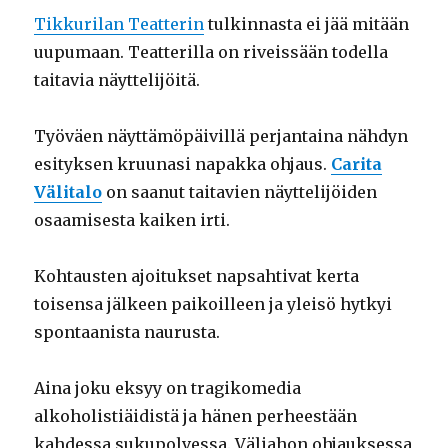
Tikkurilan Teatterin
tulkinnasta ei jää mitään
uupumaan. Teatterilla on riveissään todella
taitavia näyttelijöitä.
Työväen näyttämöpäivillä perjantaina nähdyn
esityksen kruunasi napakka ohjaus.
Carita
Välitalo
on saanut taitavien näyttelijöiden
osaamisesta kaiken irti.
Kohtausten ajoitukset napsahtivat kerta
toisensa jälkeen paikoilleen ja yleisö hytkyi
spontaanista naurusta.
Aina joku eksyy on tragikomedia
alkoholistiäidistä ja hänen perheestään
kahdessa sukupolvessa. Väliahon ohjauksessa