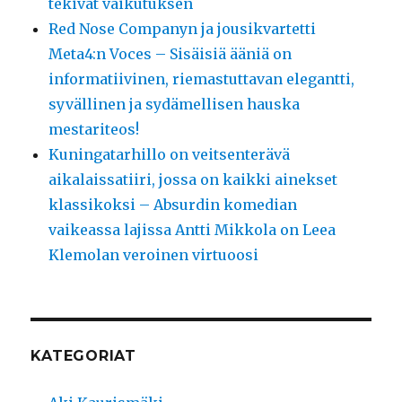
tekivät vaikutuksen
Red Nose Companyn ja jousikvartetti
Meta4:n Voces – Sisäisiä ääniä on
informatiivinen, riemastuttavan elegantti,
syvällinen ja sydämellisen hauska
mestariteos!
Kuningatarhillo on veitsenterävä
aikalaissatiiri, jossa on kaikki ainekset
klassikoksi – Absurdin komedian
vaikeassa lajissa Antti Mikkola on Leea
Klemolan veroinen virtuoosi
KATEGORIAT