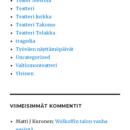
Teater Mestola
Teatteri
Teatteri Jurkka
Teatteri Takomo
Teatteri Telakka
tragedia
Työväen näyttämöpäivät
Uncategorized
Valtiomonteatteri
Yleinen
VIIMEISIMMÄT KOMMENTIT
Matti J Kuronen
:
Wolkoffin talon vanha
emäntä