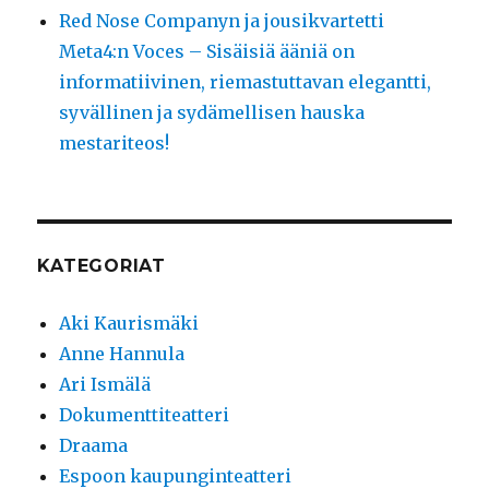
Red Nose Companyn ja jousikvartetti
Meta4:n Voces – Sisäisiä ääniä on
informatiivinen, riemastuttavan elegantti,
syvällinen ja sydämellisen hauska
mestariteos!
KATEGORIAT
Aki Kaurismäki
Anne Hannula
Ari Ismälä
Dokumenttiteatteri
Draama
Espoon kaupunginteatteri