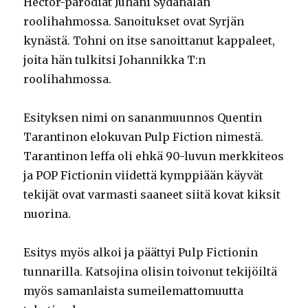
Hector-parodiat Juhani Sydänalan
roolihahmossa. Sanoitukset ovat Syrjän
kynästä. Tohni on itse sanoittanut kappaleet,
joita hän tulkitsi Johannikka T:n
roolihahmossa.
Esityksen nimi on sananmuunnos Quentin
Tarantinon elokuvan Pulp Fiction nimestä.
Tarantinon leffa oli ehkä 90-luvun merkkiteos
ja POP Fictionin viidettä kymppiään käyvät
tekijät ovat varmasti saaneet siitä kovat kiksit
nuorina.
Esitys myös alkoi ja päättyi Pulp Fictionin
tunnarilla. Katsojina olisin toivonut tekijöiltä
myös samanlaista sumeilemattomuutta