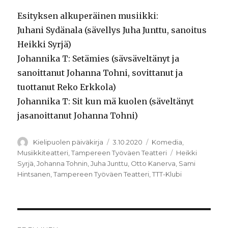
Esityksen alkuperäinen musiikki:
Juhani Sydänala (sävellys Juha Junttu, sanoitus
Heikki Syrjä)
Johannika T: Setämies (sävsäveltänyt ja
sanoittanut Johanna Tohni, sovittanut ja
tuottanut Reko Erkkola)
Johannika T: Sit kun mä kuolen (säveltänyt
jasanoittanut Johanna Tohni)
Kirjoittaja
Julkaistu
Kategoriat
Kielipuolen päiväkirja
3.10.2020
Komedia
,
Avainsanat
Musiikkiteatteri
,
Tampereen Työväen Teatteri
Heikki
Syrjä
,
Johanna Tohnin
,
Juha Junttu
,
Otto Kanerva
,
Sami
Hintsanen
,
Tampereen Työväen Teatteri
,
TTT-Klubi
Artikkelien