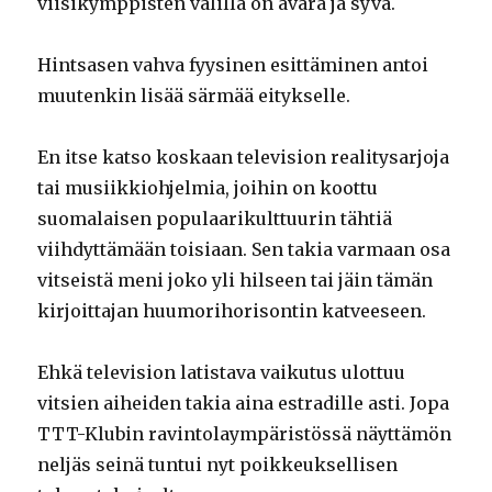
viisikymppisten välillä on avara ja syvä.
Hintsasen vahva fyysinen esittäminen antoi
muutenkin lisää särmää eitykselle.
En itse katso koskaan television realitysarjoja
tai musiikkiohjelmia, joihin on koottu
suomalaisen populaarikulttuurin tähtiä
viihdyttämään toisiaan. Sen takia varmaan osa
vitseistä meni joko yli hilseen tai jäin tämän
kirjoittajan huumorihorisontin katveeseen.
Ehkä television latistava vaikutus ulottuu
vitsien aiheiden takia aina estradille asti. Jopa
TTT-Klubin ravintolaympäristössä näyttämön
neljäs seinä tuntui nyt poikkeuksellisen