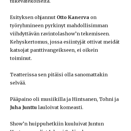
tukevatekoiselta.
Esityksen ohjannut
Otto Kanerva
on
työryhmineen pyrkinyt mahdollisimman
viihdyttävän ravintolashow’n tekemiseen.
Kehyskertomus, jossa esiintyjät ottivat meidät
katsojat panttivangeikseen, ei oikein
toiminut.
Teatterissa sen pitäisi olla sanomattakin
selvää.
Pääpaino oli musiikilla ja Hintsanen, Tohni ja
Juha Junttu
lauloivat komeasti.
Show’n huippuhetkiin kuuluivat Juntun