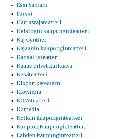
Essi Santala
Farssi
Harrastajateatteri
Helsingin kaupunginteatteri
Kaj Gynther
Kajaanin kaupunginteatteri
Kansallisteatteri
Kauas pilvet karkaava
Kesäteatteri
Klockriketeatern
klovneria
KOM-teatteri
Komedia
Kotkan kaupunginteatteri
Kuopion Kaupunginteatteri
Lahden kaupunginteatteri