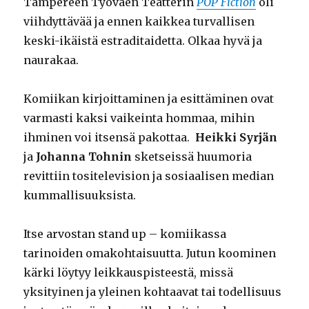
Tampereen Työväen Teatterin
POP Fiction
oli
viihdyttävää ja ennen kaikkea turvallisen
keski-ikäistä estraditaidetta. Olkaa hyvä ja
naurakaa.
Komiikan kirjoittaminen ja esittäminen ovat
varmasti kaksi vaikeinta hommaa, mihin
ihminen voi itsensä pakottaa.
Heikki Syrjän
ja
Johanna Tohnin
sketseissä huumoria
revittiin tositelevision ja sosiaalisen median
kummallisuuksista.
Itse arvostan stand up – komiikassa
tarinoiden omakohtaisuutta. Jutun koominen
kärki löytyy leikkauspisteestä, missä
yksityinen ja yleinen kohtaavat tai todellisuus