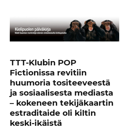
Kielipuolen päiväkirja
TTT-Klubin POP
Fictionissa revitiin
huumoria tositeeveestä
ja sosiaalisesta mediasta
– kokeneen tekijäkaartin
estraditaide oli kiltin
keski-ikäistä