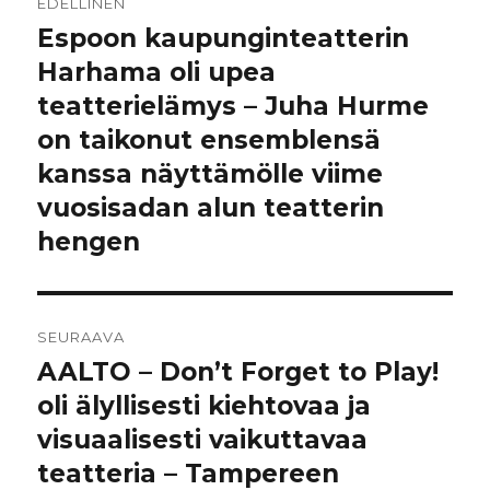
EDELLINEN
selaus
Espoon kaupunginteatterin
Edellinen
artikkeli:
Harhama oli upea
teatterielämys – Juha Hurme
on taikonut ensemblensä
kanssa näyttämölle viime
vuosisadan alun teatterin
hengen
SEURAAVA
AALTO – Don’t Forget to Play!
Seuraava
artikkeli:
oli älyllisesti kiehtovaa ja
visuaalisesti vaikuttavaa
teatteria – Tampereen