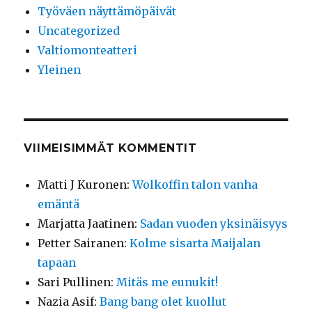
Työväen näyttämöpäivät
Uncategorized
Valtiomonteatteri
Yleinen
VIIMEISIMMÄT KOMMENTIT
Matti J Kuronen
:
Wolkoffin talon vanha
emäntä
Marjatta Jaatinen
:
Sadan vuoden yksinäisyys
Petter Sairanen
:
Kolme sisarta Maijalan
tapaan
Sari Pullinen
:
Mitäs me eunukit!
Nazia Asif
:
Bang bang olet kuollut