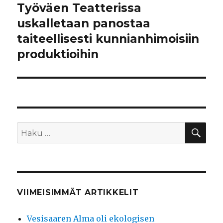
Työväen Teatterissa
uskalletaan panostaa
taiteellisesti kunnianhimoisiin
produktioihin
HA
Etsi:
VIIMEISIMMÄT ARTIKKELIT
Vesisaaren Alma oli ekologisen