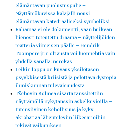
elämäntavan puolustuspuhe –
Näyttämökuvissa kalajälli nousi
elämäntavan katedraaliseksi symboliksi
Rahamaa ei ole dokumentti, vaan huikean
hienosti toteutettu draama – näyttelijöiden
teatteria viimeisen päälle – Hendrik
Toompere jr:n ohjausta voi luonnehtia vain
yhdellä sanalla: nerokas
Leikin loppu on kuvaus yksilötason
psyykkisestä kriisistä ja pelottava dystopia
ihmiskunnan tulevaisuudesta
Tšehovin Kolmea sisarta tanssitettiin
näyttämöllä nykytanssin askelkuvioilla –
Intensiivinen kehollisuus ja kyky
akrobatiaa lähenteleviin liikesarjoihin
tekivät vaikutuksen