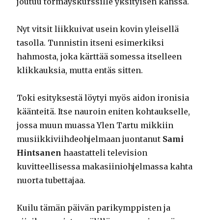
joutuu törmäyskurssille yksityisen kanssa.
Nyt vitsit liikkuivat usein kovin yleisellä
tasolla. Tunnistin itseni esimerkiksi
hahmosta, joka kärttää somessa itselleen
klikkauksia, mutta entäs sitten.
Toki esityksestä löytyi myös aidon ironisia
käänteitä. Itse nauroin eniten kohtaukselle,
jossa muun muassa Ylen Tartu mikkiin
musiikkiviihdeohjelmaan juontanut
Sami
Hintsanen
haastatteli television
kuvitteellisessa makasiiniohjelmassa kahta
nuorta tubettajaa.
Kuilu tämän päivän parikymppisten ja