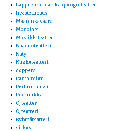
Lappeenrannan kaupunginteatteri
livestriimaus
Maaninkavaara
Monologi
Musiikkiteatteri
Naamioteatteri
Näty
Nukketeatteri
ooppera
Pantomiimi
Performanssi
Pia Lunkka
Q-teatter
Q-teatteri
Ryhmäteatteri
sirkus